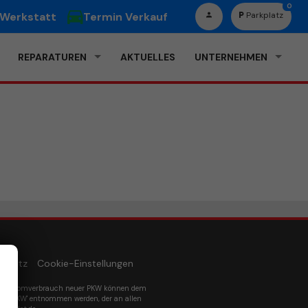
0
 Werkstatt
Termin Verkauf
Parkplatz
REPARATUREN
AKTUELLES
UNTERNEHMEN
schutz
Cookie-Einstellungen
um Stromverbrauch neuer PKW können dem
euer PKW' entnommen werden, der an allen