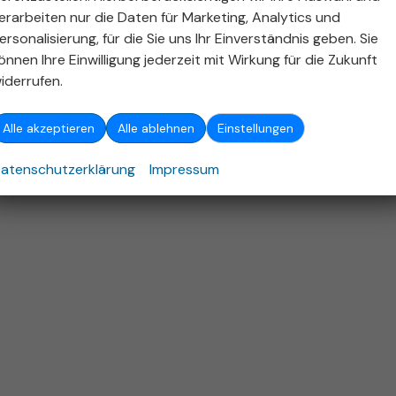
ellen und bei der 'Deutschen Automobil Treuhand GmbH' unentgeltlich erhältlich ist unter 
erarbeiten nur die Daten für Marketing, Analytics und
ersonalisierung, für die Sie uns Ihr Einverständnis geben. Sie
26
Autohaus Stieber GmbH
,
Emerholzweg 5
,
70439
Stuttgart,
+49 (711) 806
önnen Ihre Einwilligung jederzeit mit Wirkung für die Zukunft
Powered by Autrado
iderrufen.
Alle akzeptieren
Alle ablehnen
Einstellungen
atenschutzerklärung
Impressum