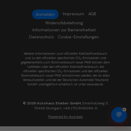
Impressum
AGB
Anmelden
Widerrufsbelehrung
Informationen zur Barrierefreiheit
Datenschutz
Cookie-Einstellungen
Weitere Informationen zum offiziellen Kraftstoffverbrauch
und zu den offiziellen spezifischen CO
-Emissionen und
2
gegebenenfalls zum Stromverbrauch neuer PKW können dem
'Leitfaden über den offiziellen Kraftstoffverbrauch, die
offiziellen spezifischen CO
-Emissionen und den offiziellen
2
Stromverbrauch neuer PKW' entnommen werden, der an allen
Verkaufsstellen und bei der 'Deutschen Automobil Treuhand
GmbH' unentgeltlich erhältlich ist unter www.dat.de.
© 2026
Autohaus Stieber GmbH
,
Emerholzweg 5
,
70439
Stuttgart,
+49 (711) 806094-0
💬
Powered by Autrado