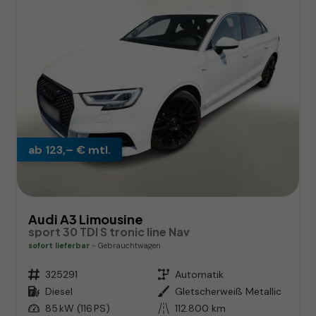
ab 123,– € mtl.
Audi A3 Limousine
sport 30 TDI S tronic line Nav
sofort lieferbar
Gebrauchtwagen
Fahrzeugnr.
325291
Getriebe
Automatik
Kraftstoff
Diesel
Außenfarbe
Gletscherweiß Metallic
Leistung
85 kW (116 PS)
Kilometerstand
112.800 km