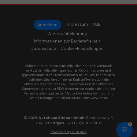
Impressum
AGB
Anmelden
Widerrufsbelehrung
Informationen zur Barrierefreiheit
Datenschutz
Cookie-Einstellungen
Weitere Informationen zum offiziellen Kraftstoffverbrauch
und zu den offiziellen spezifischen CO
-Emissionen und
2
gegebenenfalls zum Stromverbrauch neuer PKW können dem
'Leitfaden über den offiziellen Kraftstoffverbrauch, die
offiziellen spezifischen CO
-Emissionen und den offiziellen
2
Stromverbrauch neuer PKW' entnommen werden, der an allen
Verkaufsstellen und bei der 'Deutschen Automobil Treuhand
GmbH' unentgeltlich erhältlich ist unter www.dat.de.
© 2026
Autohaus Stieber GmbH
,
Emerholzweg 5
,
70439
Stuttgart,
+49 (711) 806094-0
💬
Powered by Autrado