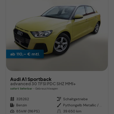
ab 110,– € mtl.
Audi A1 Sportback
advanced 30 TFSI PDC SHZ MMI+
sofort lieferbar
Gebrauchtwagen
Fahrzeugnr.
328262
Getriebe
Schaltgetriebe
Kraftstoff
Benzin
Außenfarbe
Pythongelb Metallic / Schwarz
Leistung
85 kW (116 PS)
Kilometerstand
39.650 km