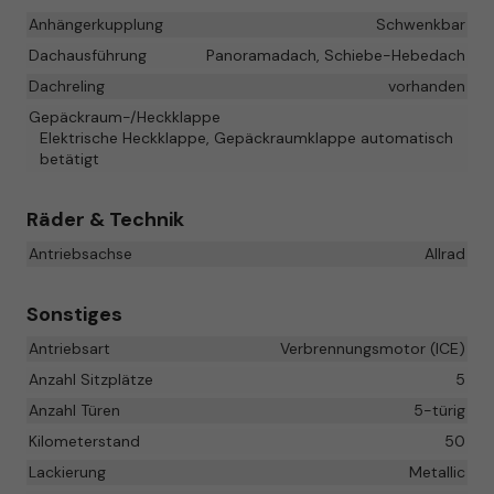
Anhängerkupplung
Schwenkbar
Dachausführung
Panoramadach, Schiebe-Hebedach
Dachreling
vorhanden
Gepäckraum-/Heckklappe
Elektrische Heckklappe, Gepäckraumklappe automatisch
betätigt
Räder & Technik
Antriebsachse
Allrad
Sonstiges
Antriebsart
Verbrennungsmotor (ICE)
Anzahl Sitzplätze
5
Anzahl Türen
5-türig
Kilometerstand
50
Lackierung
Metallic