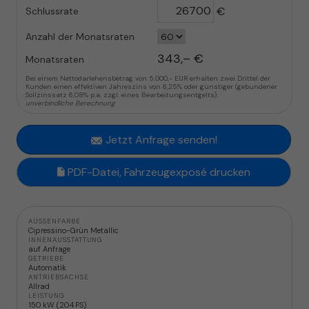
€
Schlussrate
Anzahl der Monatsraten
343,– €
Monatsraten
Bei einem Nettodarlehensbetrag von 5.000,- EUR erhalten zwei Drittel der
Kunden einen effektiven Jahreszins von 6,25% oder günstiger (gebundener
Sollzinssatz 6,08% p.a. zzgl. eines Bearbeitungsentgelts).
unverbindliche Berechnung
Jetzt Anfrage senden!
PDF-Datei, Fahrzeugexposé drucken
AUSSENFARBE
Cipressino-Grün Metallic
INNENAUSSTATTUNG
auf Anfrage
GETRIEBE
Automatik
ANTRIEBSACHSE
Allrad
LEISTUNG
150 kW (204 PS)