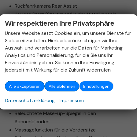
Rückfahrkamera Rear Assist
Keyless Start (Startknopf in der Mittelkonsole,
Wir respektieren Ihre Privatsphäre
Zentralverriegelung mit Fernbedienung)
Reifendruckkontrollsystem
Unsere Website setzt Cookies ein, um unsere Dienste für
Lane Assist & Side Assist (Spurhalteassistent,
Sie bereitzustellen. Hierbei berücksichtigen wir Ihre
Spurverlassenswarnung, Spurwechselassistent)
Auswahl und verarbeiten nur die Daten für Marketing,
Analytics und Personalisierung, für die Sie uns Ihr
LED-Leseleuchten vorne und hinten
Einverständnis geben. Sie können Ihre Einwilligung
LED-Scheinwerfer Plus (adaptive LED-
jederzeit mit Wirkung für die Zukunft widerrufen.
Frontscheinwerfer mit Kurvenlicht,
Schlechtwetterlicht)
Alle akzeptieren
Alle ablehnen
Einstellungen
LED-Kühlergrillbeleuchtung
3D LED-Rückleuchten
Datenschutzerklärung
Impressum
LED-Rückleuchten
Beleuchtete Make-up-Spiegel in den
Sonnenblenden
Massagefunktion für die Vordersitze