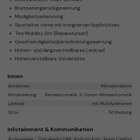
Bremsenergierückgewinnung
Müdigkeitserkennung
Sportsitze vorne mit integrierten Kopfstützen
Tire Mobility Set (Reparaturset)
Geschwindigkeitsüberschreitungswarnung
Höhen- und längsverstellbares Lenkrad
Höhenverstellbare Vordersitze
Innen
Armlehnen
Mittelarmlehne
Klimatisierung
Klimaautomatik, 3-Zonen-Klimaautomatik
Lenkrad
mit Multifunktionen
Sitze
Sitzheizung
Infotainment & Kommunikation
Audioanlage
Digitalradio DAB, Android Auto, Apple CarPlay