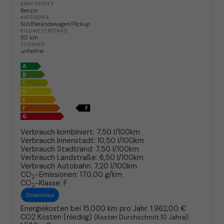
KRAFTSTOFF
Benzin
KATEGORIE
SUV/Geländewagen/Pickup
KILOMETERSTAND
50 km
ZUSTAND
unfallfrei
Verbrauch kombiniert:
7,50 l/100km
Verbrauch Innenstadt:
10,50 l/100km
Verbrauch Stadtrand:
7,50 l/100km
Verbrauch Landstraße:
6,50 l/100km
Verbrauch Autobahn:
7,20 l/100km
CO
-Emissionen:
170,00 g/km
2
CO
-Klasse:
F
2
Download
Energiekosten bei 15.000 km pro Jahr:
1.962,00 €
CO2 Kosten (niedrig)
:
(Kosten Durchschnitt 10 Jahre)