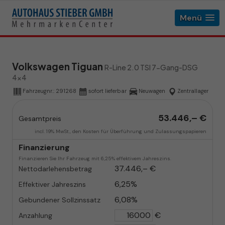
Menü
Volkswagen Tiguan
R-Line 2.0 TSI 7-Gang-DSG
4x4
Fahrzeugnr.:
291268
sofort lieferbar
Neuwagen
Zentrallager
53.446,– €
Gesamtpreis
incl. 19% MwSt., den Kosten für Überführung und Zulassungspapieren
Finanzierung
Finanzieren Sie Ihr Fahrzeug mit 6,25% effektivem Jahreszins.
37.446,– €
Nettodarlehensbetrag
6,25%
Effektiver Jahreszins
6,08%
Gebundener Sollzinssatz
€
Anzahlung