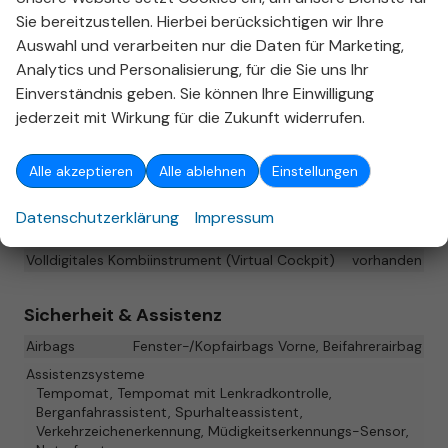
Sie bereitzustellen. Hierbei berücksichtigen wir Ihre
Lenkrad
mit Multifunktionen
Auswahl und verarbeiten nur die Daten für Marketing,
Analytics und Personalisierung, für die Sie uns Ihr
Infotainment & Kommunikation
Einverständnis geben. Sie können Ihre Einwilligung
Assistenzsysteme
Sprachsteuerung
jederzeit mit Wirkung für die Zukunft widerrufen.
Audioanlage
Radio/MP3-Player, Radio, Schnittstelle USB, Digitalradio
Alle akzeptieren
Alle ablehnen
Einstellungen
DAB, Android Auto, Apple CarPlay, Touchscreen
Bordcomputer
vorhanden
Datenschutzerklärung
Impressum
Telefon
Freisprecheinrichtung, Bluetooth
Volldigitales Kombiinstrument (Virtual Cockpit)
vorhanden
Sicherheit & Assistenz
Airbags
Fenster-/Kopfairbags Vorne, Beifahrerairbag
Assistenzsysteme
Tempomat, Tempomat mit Lenkradkontrolle,
Berganfahrassistent, Spurhalteassistent,
Verkehrzeichenerkennung, Müdigkeitserkennungs-Sensor,