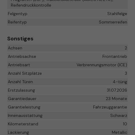
Reifendruckkontrolle
Felgentyp
Stahlfelge
Reifentyp
Sommerreifen
Sonstiges
Achsen
2
Antriebsachse
Frontantrieb
Antriebsart
Verbrennungsmotor (ICE)
Anzahl Sitzplätze
3
Anzahl Türen
4-türig
Erstzulassung
31.07.2026
Garantiedauer
23 Monate
Garantieleistung
Fahrzeuggarantie
Innenausstattung
Schwarz
Kilometerstand
10
Lackierung
Metallic