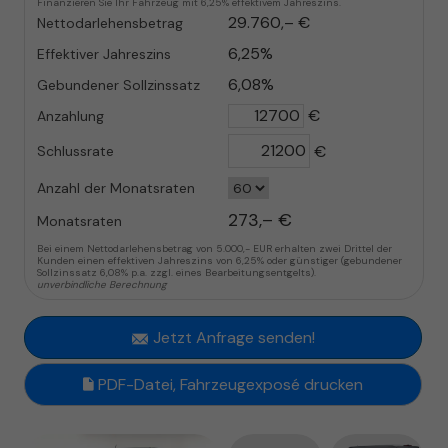
Finanzieren Sie Ihr Fahrzeug mit 6,25% effektivem Jahreszins.
29.760,– €
Nettodarlehensbetrag
6,25%
Effektiver Jahreszins
6,08%
Gebundener Sollzinssatz
€
Anzahlung
€
Schlussrate
Anzahl der Monatsraten
273,– €
Monatsraten
Bei einem Nettodarlehensbetrag von 5.000,- EUR erhalten zwei Drittel der
Kunden einen effektiven Jahreszins von 6,25% oder günstiger (gebundener
Sollzinssatz 6,08% p.a. zzgl. eines Bearbeitungsentgelts).
unverbindliche Berechnung
Jetzt Anfrage senden!
PDF-Datei, Fahrzeugexposé drucken