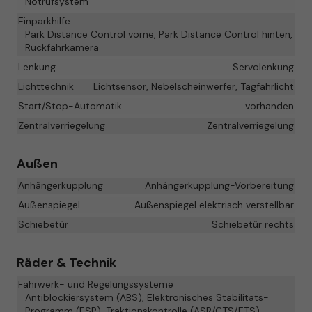
Notrufsystem
Einparkhilfe
Park Distance Control vorne, Park Distance Control hinten,
Rückfahrkamera
Lenkung
Servolenkung
Lichttechnik
Lichtsensor, Nebelscheinwerfer, Tagfahrlicht
Start/Stop-Automatik
vorhanden
Zentralverriegelung
Zentralverriegelung
Außen
Anhängerkupplung
Anhängerkupplung-Vorbereitung
Außenspiegel
Außenspiegel elektrisch verstellbar
Schiebetür
Schiebetür rechts
Räder & Technik
Fahrwerk- und Regelungssysteme
Antiblockiersystem (ABS), Elektronisches Stabilitäts-
Programm (ESP), Traktionskontrolle (ASR/CTS/ETS),