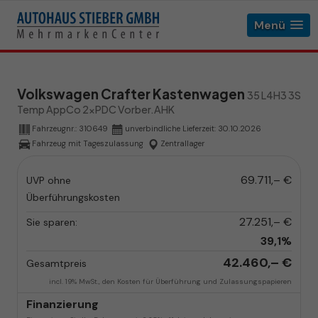
Menü
Volkswagen Crafter Kastenwagen
35 L4H3 3S
Temp AppCo 2xPDC Vorber.AHK
Fahrzeugnr.:
310649
unverbindliche Lieferzeit:
30.10.2026
Fahrzeug mit Tageszulassung
Zentrallager
69.711,– €
UVP ohne
Überführungskosten
27.251,– €
Sie sparen:
39,1%
42.460,– €
Gesamtpreis
incl. 19% MwSt., den Kosten für Überführung und Zulassungspapieren
Finanzierung