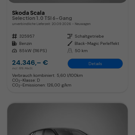
Skoda Scala
Selection 1.0 TSI 6-Gang
unverbindliche Lieferzeit:
20.09.2026
Neuwagen
Fahrzeugnr.
325957
Getriebe
Schaltgetriebe
Kraftstoff
Benzin
Außenfarbe
Black-Magic Perleffekt
Leistung
85 kW (116 PS)
Kilometerstand
50 km
24.346,– €
Details
incl. 19% MwSt.
Verbrauch kombiniert:
5,60 l/100km
CO
-Klasse:
D
2
CO
-Emissionen:
126,00 g/km
2