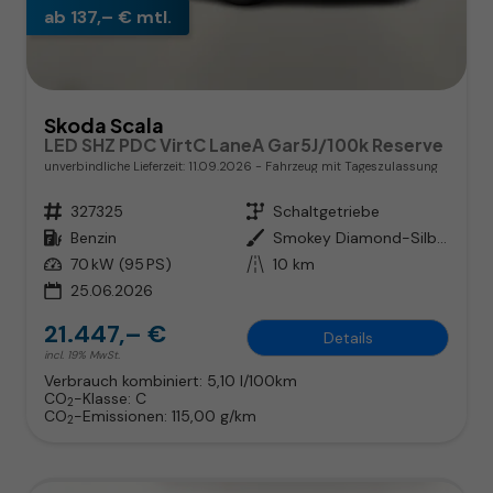
ab 137,– € mtl.
Skoda Scala
LED SHZ PDC VirtC LaneA Gar5J/100k Reserve
unverbindliche Lieferzeit:
11.09.2026
Fahrzeug mit Tageszulassung
Fahrzeugnr.
327325
Getriebe
Schaltgetriebe
Kraftstoff
Benzin
Außenfarbe
Smokey Diamond-Silber Metallic
Leistung
70 kW (95 PS)
Kilometerstand
10 km
25.06.2026
21.447,– €
Details
incl. 19% MwSt.
Verbrauch kombiniert:
5,10 l/100km
CO
-Klasse:
C
2
CO
-Emissionen:
115,00 g/km
2