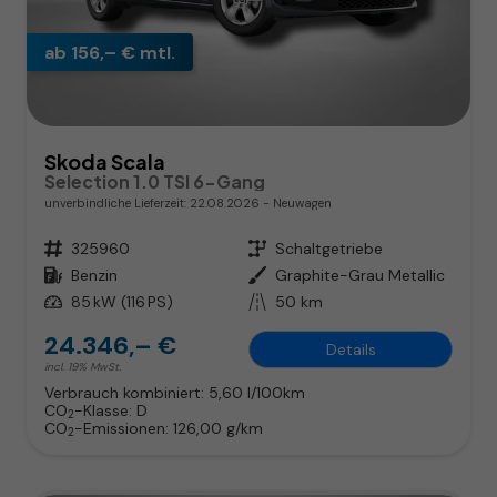
ab 156,– € mtl.
Skoda Scala
Selection 1.0 TSI 6-Gang
unverbindliche Lieferzeit:
22.08.2026
Neuwagen
Fahrzeugnr.
325960
Getriebe
Schaltgetriebe
Kraftstoff
Benzin
Außenfarbe
Graphite-Grau Metallic
Leistung
85 kW (116 PS)
Kilometerstand
50 km
24.346,– €
Details
incl. 19% MwSt.
Verbrauch kombiniert:
5,60 l/100km
CO
-Klasse:
D
2
CO
-Emissionen:
126,00 g/km
2