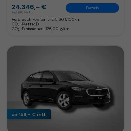
24.346,– €
Details
incl. 19% MwSt.
Verbrauch kombiniert:
5,60 l/100km
CO
-Klasse:
D
2
CO
-Emissionen:
126,00 g/km
2
ab 156,– € mtl.