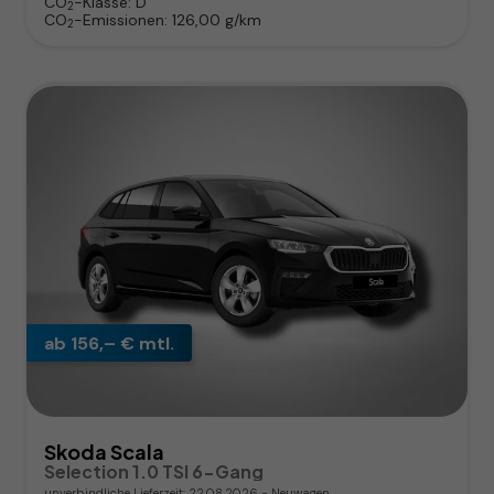
CO
-Klasse:
D
2
CO
-Emissionen:
126,00 g/km
2
ab 156,– € mtl.
Skoda Scala
Selection 1.0 TSI 6-Gang
unverbindliche Lieferzeit:
22.08.2026
Neuwagen