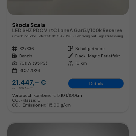
Skoda Scala
LED SHZ PDC VirtC LaneA Gar5J/100k Reserve
unverbindliche Lieferzeit:
30.09.2026
Fahrzeug mit Tageszulassung
Fahrzeugnr.
327336
Getriebe
Schaltgetriebe
Kraftstoff
Benzin
Außenfarbe
Black-Magic Perleffekt
Leistung
70 kW (95 PS)
Kilometerstand
10 km
31.07.2026
21.447,– €
Details
incl. 19% MwSt.
Verbrauch kombiniert:
5,10 l/100km
CO
-Klasse:
C
2
CO
-Emissionen:
115,00 g/km
2