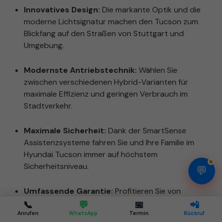
Innovatives Design:
Die markante Optik und die
moderne Lichtsignatur machen den Tucson zum
Blickfang auf den Straßen von Stuttgart und
Umgebung.
Modernste Antriebstechnik:
Wählen Sie
zwischen verschiedenen Hybrid-Varianten für
maximale Effizienz und geringen Verbrauch im
Stadtverkehr.
Maximale Sicherheit:
Dank der SmartSense
Assistenzsysteme fahren Sie und Ihre Familie im
Hyundai Tucson immer auf höchstem
Sicherheitsniveau.
💬
Umfassende Garantie:
Profitieren Sie von
attraktiven Garantieleistungen für ein langfristig
📞
💬
📅
📲
sorgenfreies Fahrerlebnis.
Anrufen
WhatsApp
Termin
Rückruf