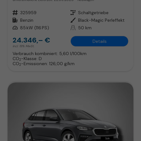
Fahrzeugnr.
325959
Getriebe
Schaltgetriebe
Kraftstoff
Benzin
Außenfarbe
Black-Magic Perleffekt
Leistung
85 kW (116 PS)
Kilometerstand
50 km
24.346,– €
Details
incl. 19% MwSt.
Verbrauch kombiniert:
5,60 l/100km
CO
-Klasse:
D
2
CO
-Emissionen:
126,00 g/km
2