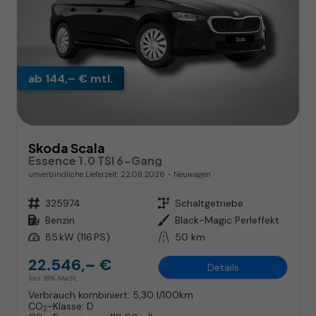
ab 144,– € mtl.
Skoda Scala
Essence 1.0 TSI 6-Gang
unverbindliche Lieferzeit:
22.08.2026
Neuwagen
Fahrzeugnr.
325974
Getriebe
Schaltgetriebe
Kraftstoff
Benzin
Außenfarbe
Black-Magic Perleffekt
Leistung
85 kW (116 PS)
Kilometerstand
50 km
22.546,– €
Details
incl. 19% MwSt.
Verbrauch kombiniert:
5,30 l/100km
CO
-Klasse:
D
2