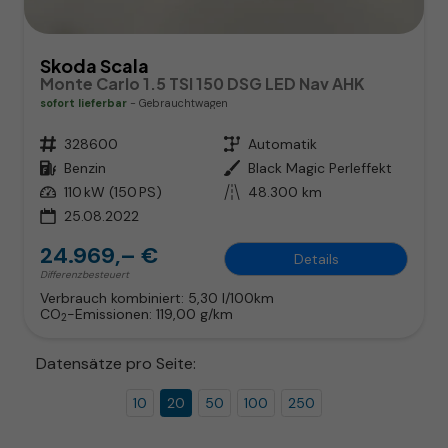
Skoda Scala
Monte Carlo 1.5 TSI 150 DSG LED Nav AHK
sofort lieferbar
Gebrauchtwagen
Fahrzeugnr.
328600
Getriebe
Automatik
Kraftstoff
Benzin
Außenfarbe
Black Magic Perleffekt
Leistung
110 kW (150 PS)
Kilometerstand
48.300 km
25.08.2022
24.969,– €
Details
Differenzbesteuert
Verbrauch kombiniert:
5,30 l/100km
CO
-Emissionen:
119,00 g/km
2
Datensätze pro Seite:
10
20
50
100
250