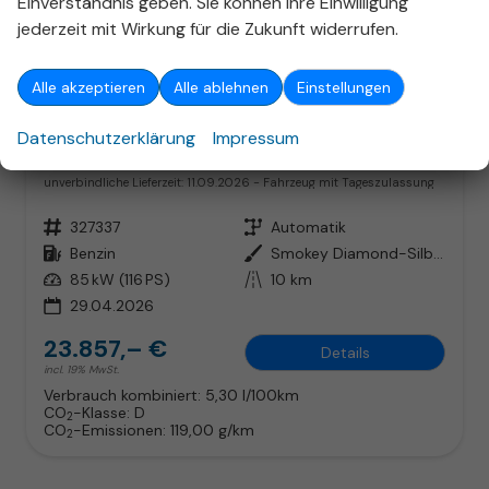
Einverständnis geben. Sie können Ihre Einwilligung
jederzeit mit Wirkung für die Zukunft widerrufen.
ab 153,– € mtl.
Alle akzeptieren
Alle ablehnen
Einstellungen
Datenschutzerklärung
Impressum
Skoda Scala
DSG LED SHZ PDC VirtC LaneA Gar5J/100k
unverbindliche Lieferzeit:
11.09.2026
Fahrzeug mit Tageszulassung
Fahrzeugnr.
327337
Getriebe
Automatik
Kraftstoff
Benzin
Außenfarbe
Smokey Diamond-Silber Metallic
Leistung
85 kW (116 PS)
Kilometerstand
10 km
29.04.2026
23.857,– €
Details
incl. 19% MwSt.
Verbrauch kombiniert:
5,30 l/100km
CO
-Klasse:
D
2
CO
-Emissionen:
119,00 g/km
2