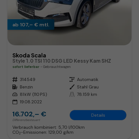
ab 107,– € mtl.
Skoda Scala
Style 1.0 TSI 110 DSG LED Kessy Kam SHZ
sofort lieferbar
Gebrauchtwagen
Fahrzeugnr.
314549
Getriebe
Automatik
Kraftstoff
Benzin
Außenfarbe
Stahl Grau
Leistung
81 kW (110 PS)
Kilometerstand
78.159 km
19.08.2022
16.702,– €
Details
Differenzbesteuert
Verbrauch kombiniert:
5,70 l/100km
CO
-Emissionen:
129,00 g/km
2