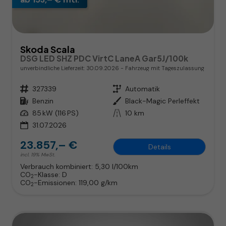
Skoda Scala
DSG LED SHZ PDC VirtC LaneA Gar5J/100k
unverbindliche Lieferzeit:
30.09.2026
Fahrzeug mit Tageszulassung
Fahrzeugnr.
327339
Getriebe
Automatik
Kraftstoff
Benzin
Außenfarbe
Black-Magic Perleffekt
Leistung
85 kW (116 PS)
Kilometerstand
10 km
31.07.2026
23.857,– €
Details
incl. 19% MwSt.
Verbrauch kombiniert:
5,30 l/100km
CO
-Klasse:
D
2
CO
-Emissionen:
119,00 g/km
2