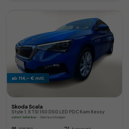
ab 114,– € mtl.
Skoda Scala
Style 1.5 TSI 150 DSG LED PDC Kam Kessy
sofort lieferbar
Gebrauchtwagen
Fahrzeugnr.
328283
Getriebe
Automatik