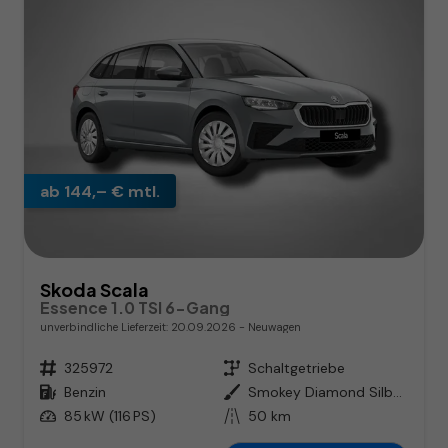
ab 144,– € mtl.
Skoda Scala
Essence 1.0 TSI 6-Gang
unverbindliche Lieferzeit:
20.09.2026
Neuwagen
Fahrzeugnr.
325972
Getriebe
Schaltgetriebe
Kraftstoff
Benzin
Außenfarbe
Smokey Diamond Silber Metallic
Leistung
85 kW (116 PS)
Kilometerstand
50 km