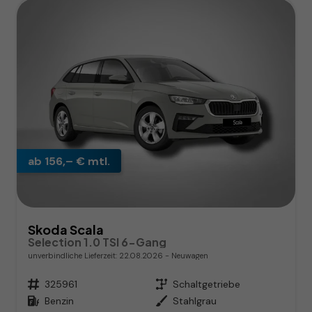
ab 156,– € mtl.
Skoda Scala
Selection 1.0 TSI 6-Gang
unverbindliche Lieferzeit:
22.08.2026
Neuwagen
Fahrzeugnr.
325961
Getriebe
Schaltgetriebe
Kraftstoff
Benzin
Außenfarbe
Stahlgrau