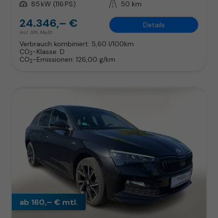
Leistung
85 kW (116 PS)
Kilometerstand
50 km
24.346,– €
Details
incl. 19% MwSt.
Verbrauch kombiniert:
5,60 l/100km
CO
-Klasse:
D
2
CO
-Emissionen:
126,00 g/km
2
ab 160,– € mtl.