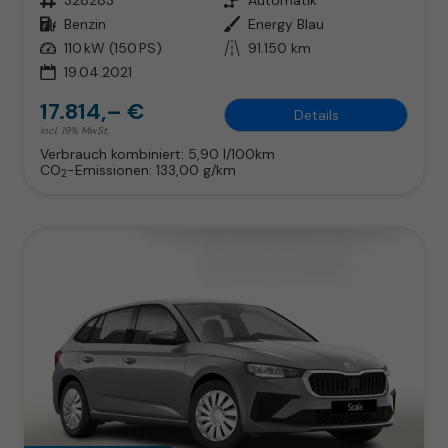
Kraftstoff
Benzin
Außenfarbe
Energy Blau
Leistung
110 kW (150 PS)
Kilometerstand
91.150 km
19.04.2021
17.814,– €
Details
incl. 19% MwSt.
Verbrauch kombiniert:
5,90 l/100km
CO
-Emissionen:
133,00 g/km
2