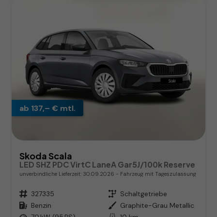
ab 137,– € mtl.
Skoda Scala
LED SHZ PDC VirtC LaneA Gar5J/100k Reserve
unverbindliche Lieferzeit:
30.09.2026
Fahrzeug mit Tageszulassung
Fahrzeugnr.
327335
Getriebe
Schaltgetriebe
Kraftstoff
Benzin
Außenfarbe
Graphite-Grau Metallic
Leistung
70 kW (95 PS)
Kilometerstand
10 km