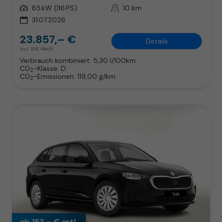
Leistung
85 kW (116 PS)
Kilometerstand
10 km
31.07.2026
23.857,– €
Details
incl. 19% MwSt.
Verbrauch kombiniert:
5,30 l/100km
CO
-Klasse:
D
2
CO
-Emissionen:
119,00 g/km
2
ab 153,– € mtl.