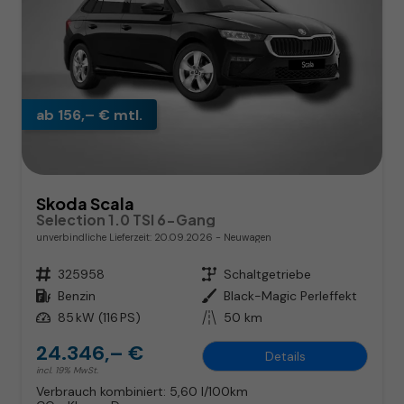
ab 156,– € mtl.
Skoda Scala
Selection 1.0 TSI 6-Gang
unverbindliche Lieferzeit:
20.09.2026
Neuwagen
Fahrzeugnr.
325958
Getriebe
Schaltgetriebe
Kraftstoff
Benzin
Außenfarbe
Black-Magic Perleffekt
Leistung
85 kW (116 PS)
Kilometerstand
50 km
24.346,– €
Details
incl. 19% MwSt.
Verbrauch kombiniert:
5,60 l/100km