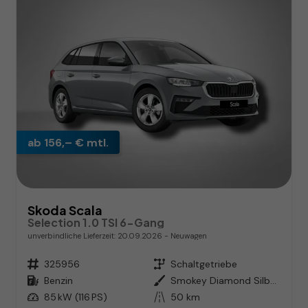
ab 156,– € mtl.
Skoda Scala
Selection 1.0 TSI 6-Gang
unverbindliche Lieferzeit:
20.09.2026
Neuwagen
Fahrzeugnr.
325956
Getriebe
Schaltgetriebe
Kraftstoff
Benzin
Außenfarbe
Smokey Diamond Silber Metallic
Leistung
85 kW (116 PS)
Kilometerstand
50 km