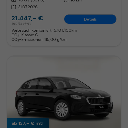
31.07.2026
21.447,– €
Details
incl. 19% MwSt.
Verbrauch kombiniert:
5,10 l/100km
CO
-Klasse:
C
2
CO
-Emissionen:
115,00 g/km
2
ab 137,– € mtl.