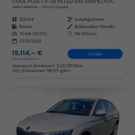
COOL PLUS 1.0 TSI 95 LED SHZ SmartLi PDC
sofort lieferbar
Gebrauchtwagen
Fahrzeugnr.
328414
Getriebe
Schaltgetriebe
Kraftstoff
Benzin
Außenfarbe
Brillantsilber Metallic
Leistung
70 kW (95 PS)
Kilometerstand
98.650 km
23.03.2022
15.114,– €
Details
Differenzbesteuert
Verbrauch kombiniert:
5,20 l/100km
CO
-Emissionen:
119,00 g/km
2