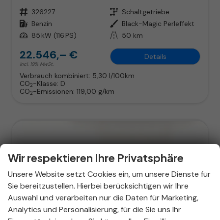
Fahrzeugnr.
326227
Getriebe
Schaltgetriebe
Kraftstoff
Benzin
Außenfarbe
Black-Magic Perleffekt
Leistung
85 kW (116 PS)
Kilometerstand
50 km
22.546,– €
Details
incl. 19% MwSt.
Verbrauch kombiniert:
5,30 l/100km
CO
-Klasse:
D
2
CO
-Emissionen:
119,00 g/km
2
Wir respektieren Ihre Privatsphäre
Unsere Website setzt Cookies ein, um unsere Dienste für
Sie bereitzustellen. Hierbei berücksichtigen wir Ihre
Auswahl und verarbeiten nur die Daten für Marketing,
Analytics und Personalisierung, für die Sie uns Ihr