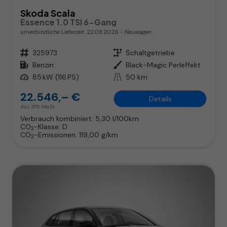
Skoda Scala
Essence 1.0 TSI 6-Gang
unverbindliche Lieferzeit:
22.08.2026
Neuwagen
Fahrzeugnr.
325973
Getriebe
Schaltgetriebe
Kraftstoff
Benzin
Außenfarbe
Black-Magic Perleffekt
Leistung
85 kW (116 PS)
Kilometerstand
50 km
22.546,– €
Details
incl. 19% MwSt.
Verbrauch kombiniert:
5,30 l/100km
CO
-Klasse:
D
2
CO
-Emissionen:
119,00 g/km
2