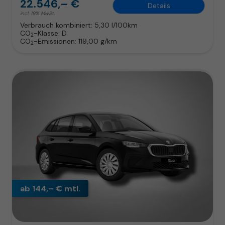
22.546,– €
Details
incl. 19% MwSt.
Verbrauch kombiniert:
5,30 l/100km
CO
-Klasse:
D
2
CO
-Emissionen:
119,00 g/km
2
ab 144,– € mtl.