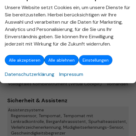
Sitze: Lordosenstütze
Fahrer
Unsere Website setzt Cookies ein, um unsere Dienste für
Sie bereitzustellen. Hierbei berücksichtigen wir Ihre
Infotainment & Kommunikation
Auswahl und verarbeiten nur die Daten für Marketing,
Analytics und Personalisierung, für die Sie uns Ihr
Assistenzsysteme
Sprachsteuerung
Einverständnis geben. Sie können Ihre Einwilligung
Audioanlage
jederzeit mit Wirkung für die Zukunft widerrufen.
Radio/MP3-Player, Radio, Schnittstelle USB, Digitalradio
DAB, Android Auto, Apple CarPlay
Bordcomputer
vorhanden
Alle akzeptieren
Alle ablehnen
Einstellungen
Navigationssystem
Navigation, Navigation per Audio
Datenschutzerklärung
Impressum
Telefon
Induktionsladen für Smartphones
Volldigitales Kombiinstrument (Virtual Cockpit)
vorhanden
Sicherheit & Assistenz
Assistenzsysteme
Regensensor, Tempomat, Tempomat mit
Lenkradkontrolle, Berganfahrassistent, Spurhalteassistent,
Verkehrzeichenerkennung, Müdigkeitserkennungs-Sensor,
Geschwindigkeitsbegrenzer