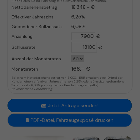
Finanzieren Sie Ihr Fahrzeug mit 6,25% effektivem Jahreszins.
18.348,– €
Nettodarlehensbetrag
6,25%
Effektiver Jahreszins
6,08%
Gebundener Sollzinssatz
€
Anzahlung
€
Schlussrate
Anzahl der Monatsraten
168,– €
Monatsraten
Bei einem Nettodarlehensbetrag von 5.000,- EUR erhalten zwei Drittel der
Kunden einen effektiven Jahreszins von 6,25% oder günstiger (gebundener
Sollzinssatz 6,08% p.a. zzgl. eines Bearbeitungsentgelts).
unverbindliche Berechnung
Jetzt Anfrage senden!
PDF-Datei, Fahrzeugexposé drucken