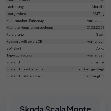
Lackierung
Metallic
Leergewicht
1237 kg
Nichtraucher-Fahrzeug
vorhanden
Nächste Hauptuntersuchung
01.02.2029
Polsterung
Stoff
Rußpartikelfilter / SCR
vorhanden
Stützlast
75 kg
Tageszulassung
vorhanden
Zustand
unfallfrei
Zustand, Beschaffenheit
Scheckheftgepflegt
Zustand, Fahrfähigkeit
fahrtauglich
Skoda Scala Monte