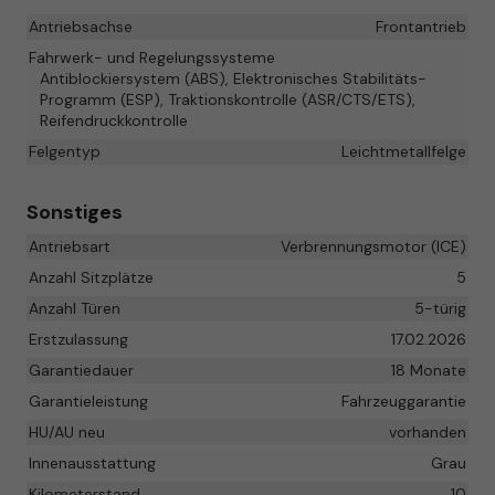
Antriebsachse
Frontantrieb
Fahrwerk- und Regelungssysteme
Antiblockiersystem (ABS), Elektronisches Stabilitäts-
Programm (ESP), Traktionskontrolle (ASR/CTS/ETS),
Reifendruckkontrolle
Felgentyp
Leichtmetallfelge
Sonstiges
Antriebsart
Verbrennungsmotor (ICE)
Anzahl Sitzplätze
5
Anzahl Türen
5-türig
Erstzulassung
17.02.2026
Garantiedauer
18 Monate
Garantieleistung
Fahrzeuggarantie
HU/AU neu
vorhanden
Innenausstattung
Grau
Kilometerstand
10