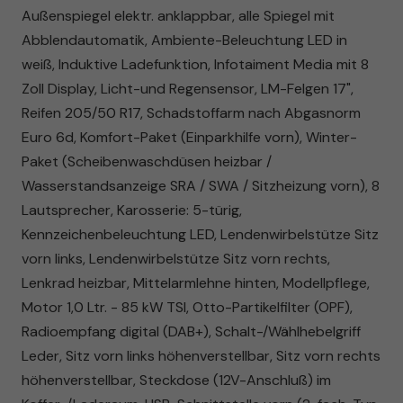
Außenspiegel elektr. anklappbar, alle Spiegel mit
Abblendautomatik, Ambiente-Beleuchtung LED in
weiß, Induktive Ladefunktion, Infotaiment Media mit 8
Zoll Display, Licht-und Regensensor, LM-Felgen 17",
Reifen 205/50 R17, Schadstoffarm nach Abgasnorm
Euro 6d, Komfort-Paket (Einparkhilfe vorn), Winter-
Paket (Scheibenwaschdüsen heizbar /
Wasserstandsanzeige SRA / SWA / Sitzheizung vorn), 8
Lautsprecher, Karosserie: 5-türig,
Kennzeichenbeleuchtung LED, Lendenwirbelstütze Sitz
vorn links, Lendenwirbelstütze Sitz vorn rechts,
Lenkrad heizbar, Mittelarmlehne hinten, Modellpflege,
Motor 1,0 Ltr. - 85 kW TSI, Otto-Partikelfilter (OPF),
Radioempfang digital (DAB+), Schalt-/Wählhebelgriff
Leder, Sitz vorn links höhenverstellbar, Sitz vorn rechts
höhenverstellbar, Steckdose (12V-Anschluß) im