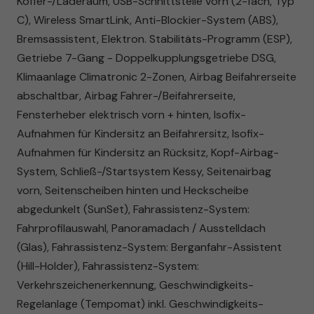
Koffer-/Laderaum, USB-Schnittstelle vorn (2-fach, Typ
C), Wireless SmartLink, Anti-Blockier-System (ABS),
Bremsassistent, Elektron. Stabilitäts-Programm (ESP),
Getriebe 7-Gang - Doppelkupplungsgetriebe DSG,
Klimaanlage Climatronic 2-Zonen, Airbag Beifahrerseite
abschaltbar, Airbag Fahrer-/Beifahrerseite,
Fensterheber elektrisch vorn + hinten, Isofix-
Aufnahmen für Kindersitz an Beifahrersitz, Isofix-
Aufnahmen für Kindersitz an Rücksitz, Kopf-Airbag-
System, Schließ-/Startsystem Kessy, Seitenairbag
vorn, Seitenscheiben hinten und Heckscheibe
abgedunkelt (SunSet), Fahrassistenz-System:
Fahrprofilauswahl, Panoramadach / Ausstelldach
(Glas), Fahrassistenz-System: Berganfahr-Assistent
(Hill-Holder), Fahrassistenz-System:
Verkehrszeichenerkennung, Geschwindigkeits-
Regelanlage (Tempomat) inkl. Geschwindigkeits-