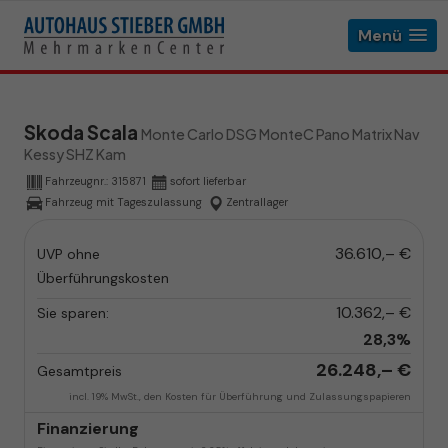
Menü
Skoda Scala
Monte Carlo DSG MonteC Pano Matrix Nav
Kessy SHZ Kam
Fahrzeugnr.:
315871
sofort lieferbar
Fahrzeug mit Tageszulassung
Zentrallager
36.610,– €
UVP ohne
Überführungskosten
10.362,– €
Sie sparen:
28,3%
26.248,– €
Gesamtpreis
incl. 19% MwSt., den Kosten für Überführung und Zulassungspapieren
Finanzierung