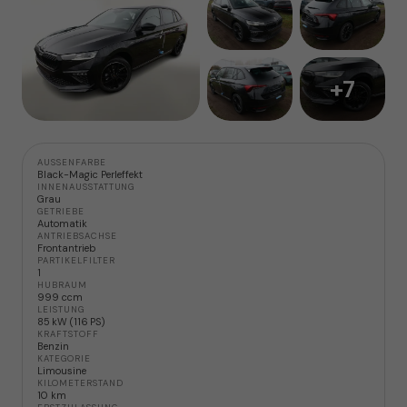
+7
AUSSENFARBE
Black-Magic Perleffekt
INNENAUSSTATTUNG
Grau
GETRIEBE
Automatik
ANTRIEBSACHSE
Frontantrieb
PARTIKELFILTER
1
HUBRAUM
999 ccm
LEISTUNG
85 kW (116 PS)
KRAFTSTOFF
Benzin
KATEGORIE
Limousine
KILOMETERSTAND
10 km