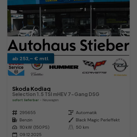
ab 253,– € mtl.
Skoda Kodiaq
Selection 1.5 TSI mHEV 7-Gang DSG
sofort lieferbar
Neuwagen
Fahrzeugnr.
295655
Getriebe
Automatik
Kraftstoff
Benzin
Außenfarbe
Black Magic Perleffekt
Leistung
110 kW (150 PS)
Kilometerstand
50 km
09.12.2025