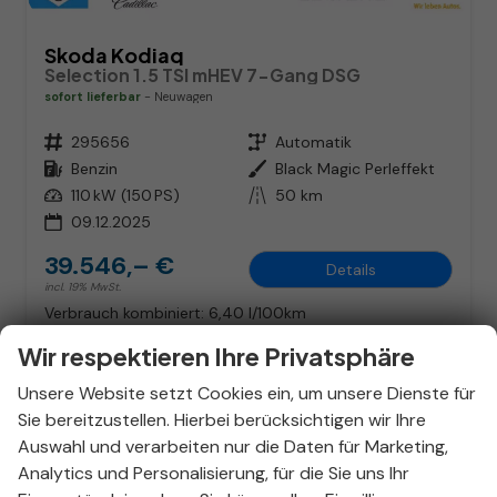
Skoda Kodiaq
Selection 1.5 TSI mHEV 7-Gang DSG
sofort lieferbar
Neuwagen
Fahrzeugnr.
295656
Getriebe
Automatik
Kraftstoff
Benzin
Außenfarbe
Black Magic Perleffekt
Leistung
110 kW (150 PS)
Kilometerstand
50 km
09.12.2025
39.546,– €
Details
incl. 19% MwSt.
Verbrauch kombiniert:
6,40 l/100km
CO
-Klasse:
E
2
CO
-Emissionen:
150,00 g/km
Wir respektieren Ihre Privatsphäre
2
Unsere Website setzt Cookies ein, um unsere Dienste für
Sie bereitzustellen. Hierbei berücksichtigen wir Ihre
Auswahl und verarbeiten nur die Daten für Marketing,
Analytics und Personalisierung, für die Sie uns Ihr