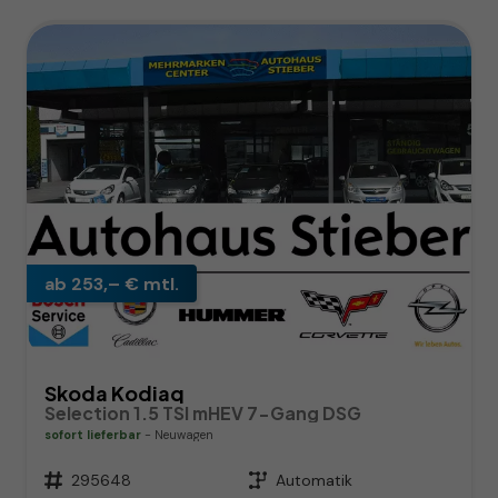
ab 253,– € mtl.
Skoda Kodiaq
Selection 1.5 TSI mHEV 7-Gang DSG
sofort lieferbar
Neuwagen
Fahrzeugnr.
295648
Getriebe
Automatik