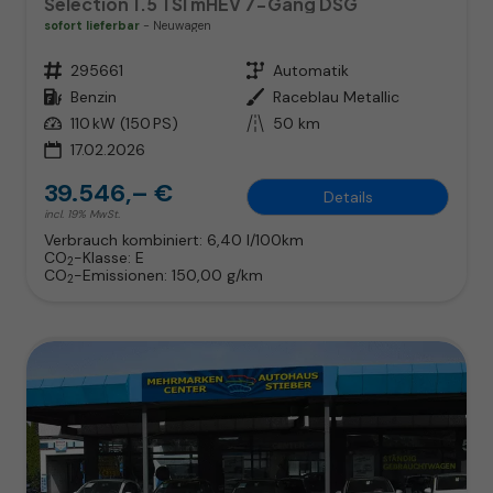
Selection 1.5 TSI mHEV 7-Gang DSG
sofort lieferbar
Neuwagen
Fahrzeugnr.
295661
Getriebe
Automatik
Kraftstoff
Benzin
Außenfarbe
Raceblau Metallic
Leistung
110 kW (150 PS)
Kilometerstand
50 km
17.02.2026
39.546,– €
Details
incl. 19% MwSt.
Verbrauch kombiniert:
6,40 l/100km
CO
-Klasse:
E
2
CO
-Emissionen:
150,00 g/km
2