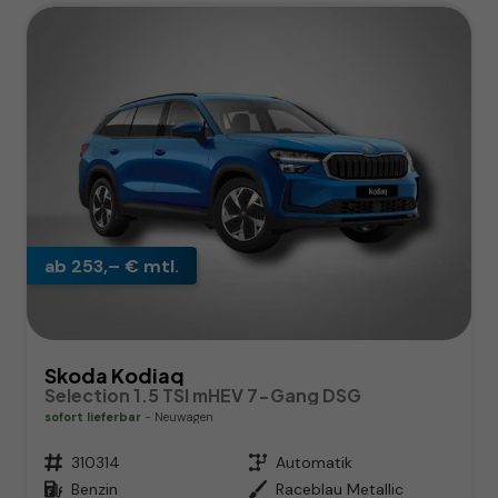
ab 253,– € mtl.
Skoda Kodiaq
Selection 1.5 TSI mHEV 7-Gang DSG
sofort lieferbar
Neuwagen
Fahrzeugnr.
310314
Getriebe
Automatik
Kraftstoff
Benzin
Außenfarbe
Raceblau Metallic