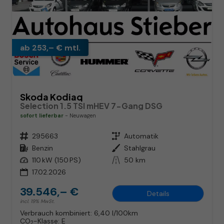
ab 253,– € mtl.
Skoda Kodiaq
Selection 1.5 TSI mHEV 7-Gang DSG
sofort lieferbar
Neuwagen
Fahrzeugnr.
295663
Getriebe
Automatik
Kraftstoff
Benzin
Außenfarbe
Stahlgrau
Leistung
110 kW (150 PS)
Kilometerstand
50 km
17.02.2026
39.546,– €
Details
incl. 19% MwSt.
Verbrauch kombiniert:
6,40 l/100km
CO
-Klasse:
E
2