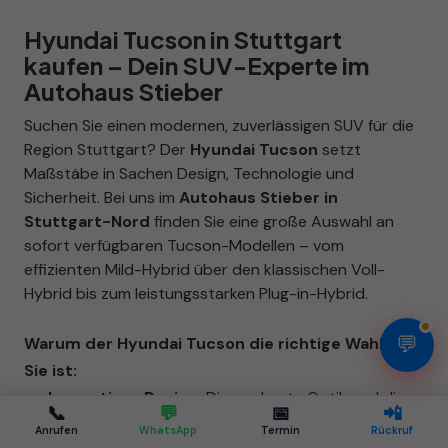
Hyundai Tucson in Stuttgart
kaufen – Dein SUV-Experte im
Autohaus Stieber
Suchen Sie einen modernen, zuverlässigen SUV für die
Region Stuttgart? Der
Hyundai Tucson
setzt
Maßstäbe in Sachen Design, Technologie und
Sicherheit. Bei uns im
Autohaus Stieber in
Stuttgart-Nord
finden Sie eine große Auswahl an
sofort verfügbaren Tucson-Modellen – vom
effizienten Mild-Hybrid über den klassischen Voll-
Hybrid bis zum leistungsstarken Plug-in-Hybrid.
💬
Warum der Hyundai Tucson die richtige Wahl für
Sie ist:
Innovatives Design:
Die markante Optik und die
📞
💬
📅
📲
moderne Lichtsignatur machen den Tucson zum
Anrufen
WhatsApp
Termin
Rückruf
Blickfang auf den Straßen von Stuttgart und