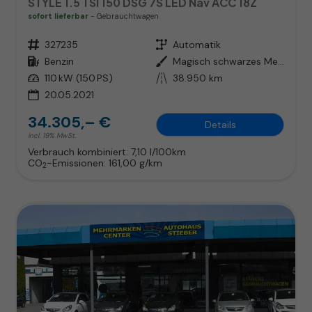
STYLE 1.5 TSI 150 DSG 7S LED Nav ACC 18Z
sofort lieferbar
Gebrauchtwagen
Fahrzeugnr.
327235
Getriebe
Automatik
Kraftstoff
Benzin
Außenfarbe
Magisch schwarzes Metallic
Leistung
110 kW (150 PS)
Kilometerstand
38.950 km
20.05.2021
34.305,– €
Details
incl. 19% MwSt.
Verbrauch kombiniert:
7,10 l/100km
CO
-Emissionen:
161,00 g/km
2