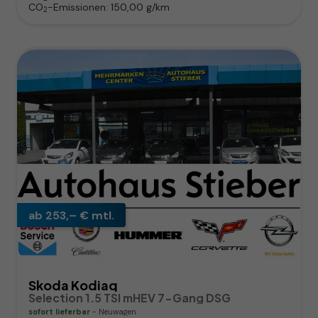
CO
-Emissionen:
150,00 g/km
2
ab 253,– € mtl.
Skoda Kodiaq
Selection 1.5 TSI mHEV 7-Gang DSG
sofort lieferbar
Neuwagen