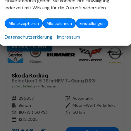
Einverständnis geben. Sie können Ihre Einwilligung
jederzeit mit Wirkung für die Zukunft widerrufen.
Alle akzeptieren
Alle ablehnen
Einstellungen
Datenschutzerklärung
Impressum
ab 253,– € mtl.
Skoda Kodiaq
Selection 1.5 TSI mHEV 7-Gang DSG
sofort lieferbar
Neuwagen
Fahrzeugnr.
295657
Getriebe
Automatik
Kraftstoff
Benzin
Außenfarbe
Moon-Weiß Perleffekt
Leistung
110 kW (150 PS)
Kilometerstand
50 km
12.12.2025
39.546,– €