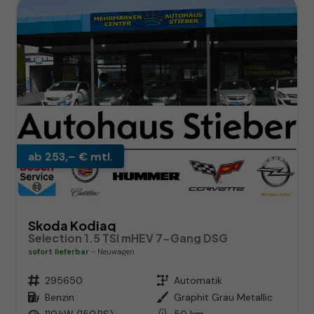
ab 253,– € mtl.
Skoda Kodiaq
Selection 1.5 TSI mHEV 7-Gang DSG
sofort lieferbar
Neuwagen
Fahrzeugnr.
295650
Getriebe
Automatik
Kraftstoff
Benzin
Außenfarbe
Graphit Grau Metallic
Leistung
110 kW (150 PS)
Kilometerstand
50 km