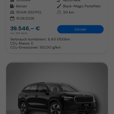
Kraftstoff
Benzin
Außenfarbe
Black-Magic Perleffekt
Leistung
110 kW (150 PS)
Kilometerstand
50 km
15.06.2026
39.546,– €
Details
incl. 19% MwSt.
Verbrauch kombiniert:
6,40 l/100km
CO
-Klasse:
E
2
CO
-Emissionen:
150,00 g/km
2