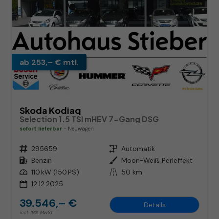
ab 253,– € mtl.
Skoda Kodiaq
Selection 1.5 TSI mHEV 7-Gang DSG
sofort lieferbar
Neuwagen
Fahrzeugnr.
295659
Getriebe
Automatik
Kraftstoff
Benzin
Außenfarbe
Moon-Weiß Perleffekt
Leistung
110 kW (150 PS)
Kilometerstand
50 km
12.12.2025
39.546,– €
Details
incl. 19% MwSt.