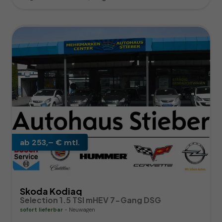
ab 253,– € mtl.
Skoda Kodiaq
Selection 1.5 TSI mHEV 7-Gang DSG
sofort lieferbar
Neuwagen