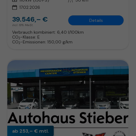
17.02.2026
39.546,– €
Details
incl. 19% MwSt.
Verbrauch kombiniert:
6,40 l/100km
CO
-Klasse:
E
2
CO
-Emissionen:
150,00 g/km
2
ab 253,– € mtl.