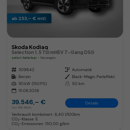
ab 253,– € mtl.
Skoda Kodiaq
Selection 1.5 TSI mHEV 7-Gang DSG
sofort lieferbar
Neuwagen
Fahrzeugnr.
309842
Getriebe
Automatik
Kraftstoff
Benzin
Außenfarbe
Black-Magic Perleffekt
Leistung
110 kW (150 PS)
Kilometerstand
50 km
15.06.2026
39.546,– €
Details
incl. 19% MwSt.
Verbrauch kombiniert:
6,40 l/100km
CO
-Klasse:
E
2
CO
-Emissionen:
150,00 g/km
2