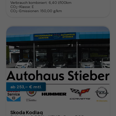
Verbrauch kombiniert:
6,40 l/100km
CO
-Klasse:
E
2
CO
-Emissionen:
150,00 g/km
2
ab 253,– € mtl.
Skoda Kodiaq