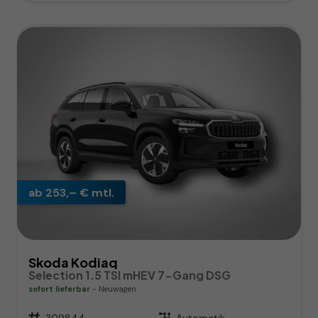
ab 253,– € mtl.
Skoda Kodiaq
Selection 1.5 TSI mHEV 7-Gang DSG
sofort lieferbar
Neuwagen
Fahrzeugnr.
309844
Getriebe
Automatik