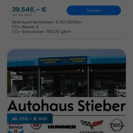
39.546,– €
Details
incl. 19% MwSt.
Verbrauch kombiniert:
6,40 l/100km
CO
-Klasse:
E
2
CO
-Emissionen:
150,00 g/km
2
ab 253,– € mtl.