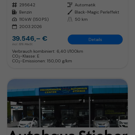
Fahrzeugnr.
295642
Getriebe
Automatik
Kraftstoff
Benzin
Außenfarbe
Black-Magic Perleffekt
Leistung
110 kW (150 PS)
Kilometerstand
50 km
20.03.2026
39.546,– €
Details
incl. 19% MwSt.
Verbrauch kombiniert:
6,40 l/100km
CO
-Klasse:
E
2
CO
-Emissionen:
150,00 g/km
2