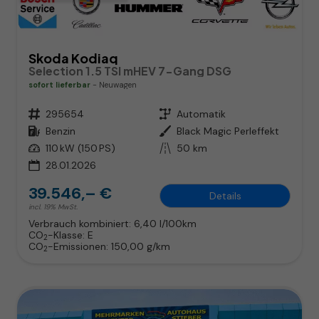
Skoda Kodiaq
Selection 1.5 TSI mHEV 7-Gang DSG
sofort lieferbar
Neuwagen
Fahrzeugnr.
295654
Getriebe
Automatik
Kraftstoff
Benzin
Außenfarbe
Black Magic Perleffekt
Leistung
110 kW (150 PS)
Kilometerstand
50 km
28.01.2026
39.546,– €
Details
incl. 19% MwSt.
Verbrauch kombiniert:
6,40 l/100km
CO
-Klasse:
E
2
CO
-Emissionen:
150,00 g/km
2