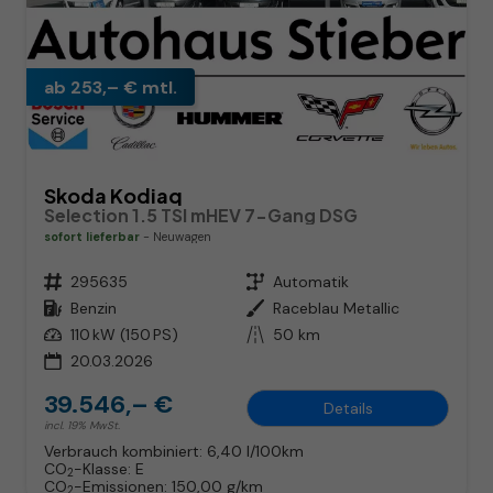
ab 253,– € mtl.
Skoda Kodiaq
Selection 1.5 TSI mHEV 7-Gang DSG
sofort lieferbar
Neuwagen
Fahrzeugnr.
295635
Getriebe
Automatik
Kraftstoff
Benzin
Außenfarbe
Raceblau Metallic
Leistung
110 kW (150 PS)
Kilometerstand
50 km
20.03.2026
39.546,– €
Details
incl. 19% MwSt.
Verbrauch kombiniert:
6,40 l/100km
CO
-Klasse:
E
2
CO
-Emissionen:
150,00 g/km
2