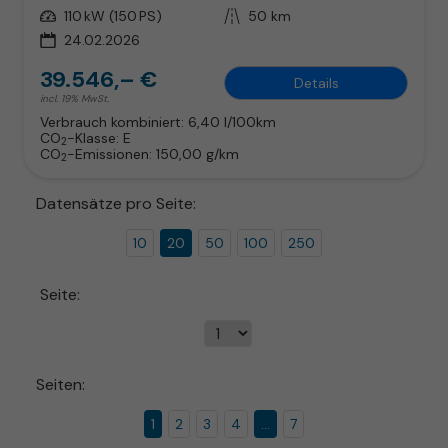
Leistung
110 kW (150 PS)
Kilometerstand
50 km
24.02.2026
39.546,– €
Details
incl. 19% MwSt.
Verbrauch kombiniert:
6,40 l/100km
CO
-Klasse:
E
2
CO
-Emissionen:
150,00 g/km
2
Datensätze pro Seite:
10
20
50
100
250
Seite:
Seiten:
1
2
3
4
...
7