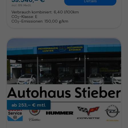
Details
incl. 19% MwSt.
Verbrauch kombiniert:
6,40 l/100km
CO
-Klasse:
E
2
CO
-Emissionen:
150,00 g/km
2
ab 253,– € mtl.