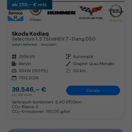
ab 253,– € mtl.
Skoda Kodiaq
Selection 1.5 TSI mHEV 7-Gang DSG
sofort lieferbar
Neuwagen
Fahrzeugnr.
295649
Getriebe
Automatik
Kraftstoff
Benzin
Außenfarbe
Graphit Grau Metallic
Leistung
110 kW (150 PS)
Kilometerstand
50 km
17.02.2026
39.546,– €
Details
incl. 19% MwSt.
Verbrauch kombiniert:
6,40 l/100km
CO
-Klasse:
E
2
CO
-Emissionen:
150,00 g/km
2