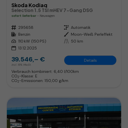
Skoda Kodiaq
Selection 1.5 TSI mHEV 7-Gang DSG
sofort lieferbar
Neuwagen
Fahrzeugnr.
295658
Getriebe
Automatik
Kraftstoff
Benzin
Außenfarbe
Moon-Weiß Perleffekt
Leistung
110 kW (150 PS)
Kilometerstand
50 km
13.12.2025
39.546,– €
Details
incl. 19% MwSt.
Verbrauch kombiniert:
6,40 l/100km
CO
-Klasse:
E
2
CO
-Emissionen:
150,00 g/km
2