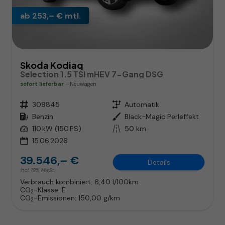
ab 253,– € mtl.
Skoda Kodiaq
Selection 1.5 TSI mHEV 7-Gang DSG
sofort lieferbar
Neuwagen
Fahrzeugnr.
309845
Getriebe
Automatik
Kraftstoff
Benzin
Außenfarbe
Black-Magic Perleffekt
Leistung
110 kW (150 PS)
Kilometerstand
50 km
15.06.2026
39.546,– €
Details
incl. 19% MwSt.
Verbrauch kombiniert:
6,40 l/100km
CO
-Klasse:
E
2
CO
-Emissionen:
150,00 g/km
2