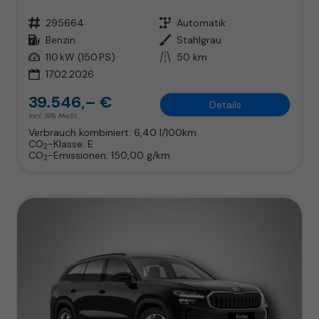
Fahrzeugnr.
295664
Getriebe
Automatik
Kraftstoff
Benzin
Außenfarbe
Stahlgrau
Leistung
110 kW (150 PS)
Kilometerstand
50 km
17.02.2026
39.546,– €
Details
incl. 19% MwSt.
Verbrauch kombiniert:
6,40 l/100km
CO
-Klasse:
E
2
CO
-Emissionen:
150,00 g/km
2