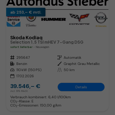
ab 253,– € mtl.
Skoda Kodiaq
Selection 1.5 TSI mHEV 7-Gang DSG
sofort lieferbar
Neuwagen
Fahrzeugnr.
295647
Getriebe
Automatik
Kraftstoff
Benzin
Außenfarbe
Graphit Grau Metallic
Leistung
110 kW (150 PS)
Kilometerstand
50 km
17.02.2026
39.546,– €
Details
incl. 19% MwSt.
Verbrauch kombiniert:
6,40 l/100km
CO
-Klasse:
E
2
CO
-Emissionen:
150,00 g/km
2