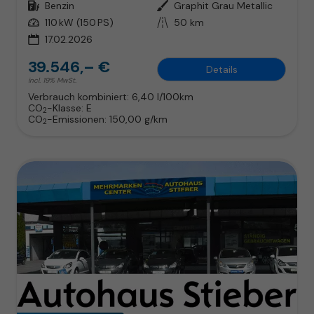
Kraftstoff
Benzin
Außenfarbe
Graphit Grau Metallic
Leistung
110 kW (150 PS)
Kilometerstand
50 km
17.02.2026
39.546,– €
Details
incl. 19% MwSt.
Verbrauch kombiniert:
6,40 l/100km
CO
-Klasse:
E
2
CO
-Emissionen:
150,00 g/km
2