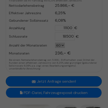
Finanzieren Sie Ihr Fahrzeug mit 6,25% effektivem Jahreszins.
25.866,– €
Nettodarlehensbetrag
6,25%
Effektiver Jahreszins
6,08%
Gebundener Sollzinssatz
€
Anzahlung
€
Schlussrate
Anzahl der Monatsraten
236,– €
Monatsraten
Bei einem Nettodarlehensbetrag von 5.000,- EUR erhalten zwei Drittel der
Kunden einen effektiven Jahreszins von 6,25% oder günstiger (gebundener
Sollzinssatz 6,08% p.a. zzgl. eines Bearbeitungsentgelts).
unverbindliche Berechnung
Jetzt Anfrage senden!
PDF-Datei, Fahrzeugexposé drucken