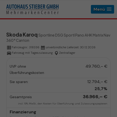
Menü
Skoda Karoq
Sportline DSG Sportl Pano AHK Matrix Nav
360° Canton
Fahrzeugnr.:
318336
unverbindliche Lieferzeit:
30.12.2026
Fahrzeug mit Tageszulassung
Zentrallager
49.760,– €
UVP ohne
Überführungskosten
12.794,– €
Sie sparen:
25,7%
36.966,– €
Gesamtpreis
incl. 19% MwSt., den Kosten für Überführung und Zulassungspapieren
Finanzierung