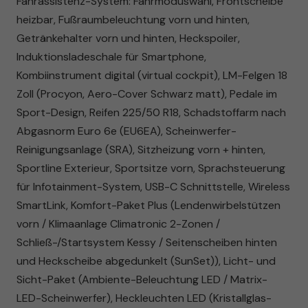
Fahrassistenz-System: Fahrmoduswahl, Frontscheibe
heizbar, Fußraumbeleuchtung vorn und hinten,
Getränkehalter vorn und hinten, Heckspoiler,
Induktionsladeschale für Smartphone,
Kombiinstrument digital (virtual cockpit), LM-Felgen 18
Zoll (Procyon, Aero-Cover Schwarz matt), Pedale im
Sport-Design, Reifen 225/50 R18, Schadstoffarm nach
Abgasnorm Euro 6e (EU6EA), Scheinwerfer-
Reinigungsanlage (SRA), Sitzheizung vorn + hinten,
Sportline Exterieur, Sportsitze vorn, Sprachsteuerung
für Infotainment-System, USB-C Schnittstelle, Wireless
SmartLink, Komfort-Paket Plus (Lendenwirbelstützen
vorn / Klimaanlage Climatronic 2-Zonen /
Schließ-/Startsystem Kessy / Seitenscheiben hinten
und Heckscheibe abgedunkelt (SunSet)), Licht- und
Sicht-Paket (Ambiente-Beleuchtung LED / Matrix-
LED-Scheinwerfer), Heckleuchten LED (Kristallglas-