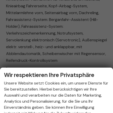
Knieairbag Fahrerseite, Kopf-Airbag-System,
Mittelarmlehne vorn, Seitenairbag vorn, Dachreling,
Fahrassistenz-System: Berganfahr-Assistent (Hill-
Holder), Fahrassistenz-System:
Verkehrszeichenerkennung, Notrufsystem,
Servolenkung elektronisch (Servotronic), Außenspiegel
elektr. verstell-, heiz- und anklappbar, mit
Abblendautomatik, Scheibenwischer mit Regensensor,
Reifendruck-Kontrollsystem
Innen
Wir respektieren Ihre Privatsphäre
Ambiente-Beleuchtung
vorhanden
Unsere Website setzt Cookies ein, um unsere Dienste für
Armlehnen
Mittelarmlehne
Sie bereitzustellen. Hierbei berücksichtigen wir Ihre
Fensterheber
elektrisch
Auswahl und verarbeiten nur die Daten für Marketing,
Klimatisierung
Klimaautomatik, 2-Zonen-Klimaautomatik
Analytics und Personalisierung, für die Sie uns Ihr
Sitze
Einverständnis geben. Sie können Ihre Einwilligung
Isofix (Kindersitzbefestigung), Sitzheizung, Sitzheizung