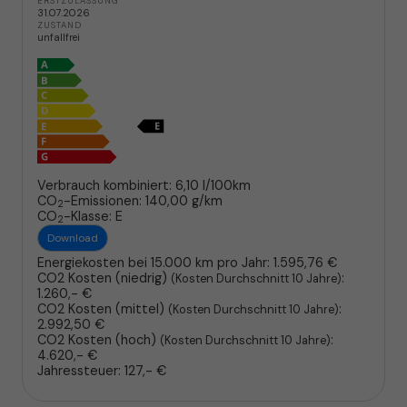
ERSTZULASSUNG
31.07.2026
ZUSTAND
unfallfrei
Verbrauch kombiniert:
6,10 l/100km
CO
-Emissionen:
140,00 g/km
2
CO
-Klasse:
E
2
Download
Energiekosten bei 15.000 km pro Jahr:
1.595,76 €
CO2 Kosten (niedrig)
:
(Kosten Durchschnitt 10 Jahre)
1.260,- €
CO2 Kosten (mittel)
:
(Kosten Durchschnitt 10 Jahre)
2.992,50 €
CO2 Kosten (hoch)
:
(Kosten Durchschnitt 10 Jahre)
4.620,- €
Jahressteuer:
127,- €