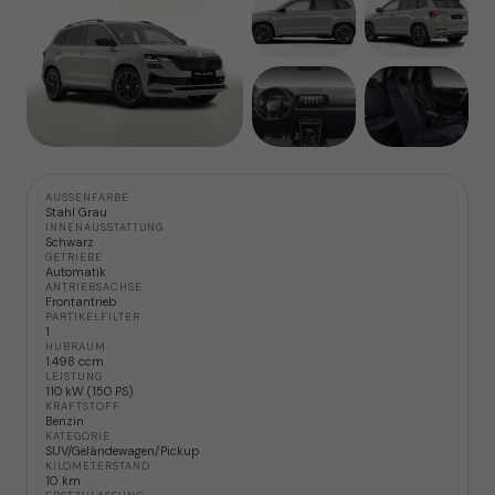
AUSSENFARBE
Stahl Grau
INNENAUSSTATTUNG
Schwarz
GETRIEBE
Automatik
ANTRIEBSACHSE
Frontantrieb
PARTIKELFILTER
1
HUBRAUM
1.498 ccm
LEISTUNG
110 kW (150 PS)
KRAFTSTOFF
Benzin
KATEGORIE
SUV/Geländewagen/Pickup
KILOMETERSTAND
10 km