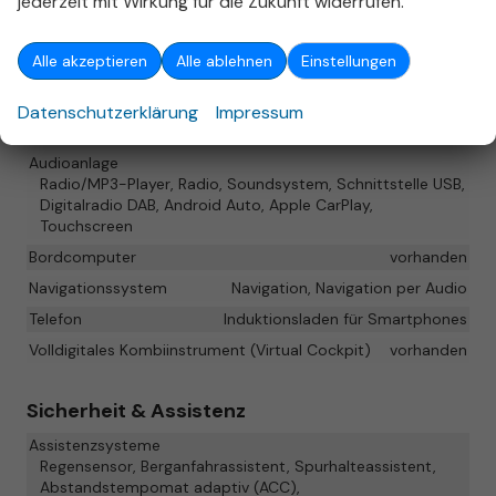
jederzeit mit Wirkung für die Zukunft widerrufen.
hinten, Sportsitze
Sitze: Lordosenstütze
Fahrer
Alle akzeptieren
Alle ablehnen
Einstellungen
Infotainment & Kommunikation
Datenschutzerklärung
Impressum
Assistenzsysteme
Sprachsteuerung
Audioanlage
Radio/MP3-Player, Radio, Soundsystem, Schnittstelle USB,
Digitalradio DAB, Android Auto, Apple CarPlay,
Touchscreen
Bordcomputer
vorhanden
Navigationssystem
Navigation, Navigation per Audio
Telefon
Induktionsladen für Smartphones
Volldigitales Kombiinstrument (Virtual Cockpit)
vorhanden
Sicherheit & Assistenz
Assistenzsysteme
Regensensor, Berganfahrassistent, Spurhalteassistent,
Abstandstempomat adaptiv (ACC),