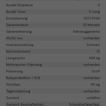
Anzahl Sitzplätze
5
Anzahl Türen
5-türig
Erstzulassung
31.07.2026
Garantiedauer
23 Monate
Garantieleistung
Fahrzeuggarantie
HU/AU neu
vorhanden
Innenausstattung
Schwarz
Kilometerstand
10
Leergewicht
1416 kg
Nichtraucher-Fahrzeug
vorhanden
Polsterung
Stoff
Rußpartikelfilter / SCR
vorhanden
Stützlast
90 kg
Tageszulassung
vorhanden
Zustand
unfallfrei
Zustand, Beschaffenheit
Scheckheftgepflegt