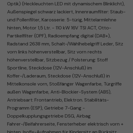
Optik) (Heckleuchten LED mit dynamischem Blinklicht),
Außenspiegel schwarz lackiert, Innenraumfilter: Staub-
und Pollenfilter, Karosserie: 5-türig, Mittelarmlehne
hinten, Motor 1,5 Ltr. - 110 kW 16V TSI ACT, Otto-
Partikelfilter (OPF), Radioempfang digital (DAB+),
Radstand 2638 mm, Schalt-/Wählhebelgriff Leder, Sitz
vorn links höhenverstellbar, Sitz vorn rechts
höhenverstellbar, Sitzbezug / Polsterung: Stoff
Sportline, Steckdose (12V-Anschluß) im
Koffer-/Laderaum, Steckdose (12V-Anschluß) in
Mittelkonsole vorn, Stoßfänger Wagenfarbe, Türgriffe
außen Wagenfarbe, Anti-Blockier-System (ABS),
Antriebsart: Frontantrieb, Elektron. Stabilitäts-
Programm (ESP), Getriebe 7-Gang -
Doppelkupplungsgetriebe DSG, Airbag
Fahrer-/Beifahrerseite, Fensterheber elektrisch vorn +
hinten, Isofix-Aufnahmen für Kindersitz an Rücksitz,