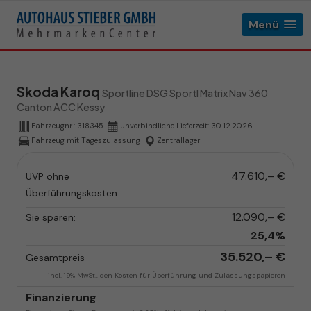
Menü
Skoda Karoq
Sportline DSG Sportl Matrix Nav 360
Canton ACC Kessy
Fahrzeugnr.:
318345
unverbindliche Lieferzeit:
30.12.2026
Fahrzeug mit Tageszulassung
Zentrallager
47.610,– €
UVP ohne
Überführungskosten
12.090,– €
Sie sparen:
25,4%
35.520,– €
Gesamtpreis
incl. 19% MwSt., den Kosten für Überführung und Zulassungspapieren
Finanzierung