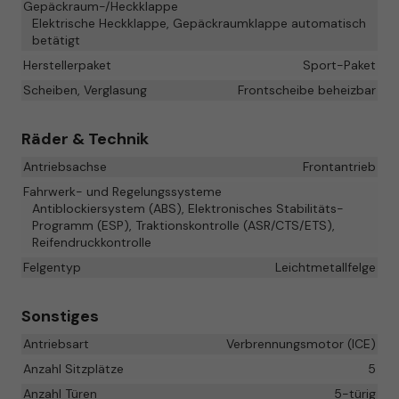
Gepäckraum-/Heckklappe
Elektrische Heckklappe, Gepäckraumklappe automatisch
betätigt
Herstellerpaket
Sport-Paket
Scheiben, Verglasung
Frontscheibe beheizbar
Räder & Technik
Antriebsachse
Frontantrieb
Fahrwerk- und Regelungssysteme
Antiblockiersystem (ABS), Elektronisches Stabilitäts-
Programm (ESP), Traktionskontrolle (ASR/CTS/ETS),
Reifendruckkontrolle
Felgentyp
Leichtmetallfelge
Sonstiges
Antriebsart
Verbrennungsmotor (ICE)
Anzahl Sitzplätze
5
Anzahl Türen
5-türig