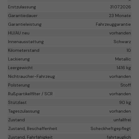
Erstzulassung
31.07.2026
Garantiedauer
23 Monate
Garantieleistung
Fahrzeuggarantie
HU/AU neu
vorhanden
Innenausstattung
Schwarz
Kilometerstand
10
Lackierung
Metallic
Leergewicht
1416 kg
Nichtraucher-Fahrzeug
vorhanden
Polsterung
Stoff
Rußpartikelfilter / SCR
vorhanden
Stützlast
90 kg
Tageszulassung
vorhanden
Zustand
unfallfrei
Zustand, Beschaffenheit
Scheckheftgepflegt
Zustand, Fahrfähigkeit
fahrtauglich