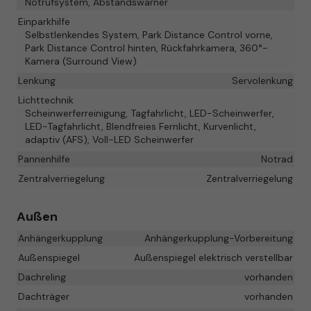
Notrufsystem, Abstandswarner
Einparkhilfe
Selbstlenkendes System, Park Distance Control vorne,
Park Distance Control hinten, Rückfahrkamera, 360°-
Kamera (Surround View)
Lenkung
Servolenkung
Lichttechnik
Scheinwerferreinigung, Tagfahrlicht, LED-Scheinwerfer,
LED-Tagfahrlicht, Blendfreies Fernlicht, Kurvenlicht,
adaptiv (AFS), Voll-LED Scheinwerfer
Pannenhilfe
Notrad
Zentralverriegelung
Zentralverriegelung
Außen
Anhängerkupplung
Anhängerkupplung-Vorbereitung
Außenspiegel
Außenspiegel elektrisch verstellbar
Dachreling
vorhanden
Dachträger
vorhanden