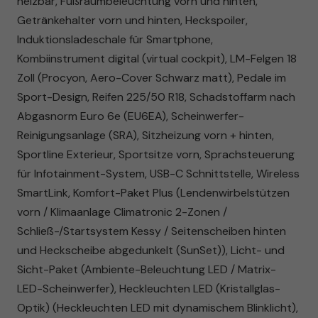
heizbar, Fußraumbeleuchtung vorn und hinten,
Getränkehalter vorn und hinten, Heckspoiler,
Induktionsladeschale für Smartphone,
Kombiinstrument digital (virtual cockpit), LM-Felgen 18
Zoll (Procyon, Aero-Cover Schwarz matt), Pedale im
Sport-Design, Reifen 225/50 R18, Schadstoffarm nach
Abgasnorm Euro 6e (EU6EA), Scheinwerfer-
Reinigungsanlage (SRA), Sitzheizung vorn + hinten,
Sportline Exterieur, Sportsitze vorn, Sprachsteuerung
für Infotainment-System, USB-C Schnittstelle, Wireless
SmartLink, Komfort-Paket Plus (Lendenwirbelstützen
vorn / Klimaanlage Climatronic 2-Zonen /
Schließ-/Startsystem Kessy / Seitenscheiben hinten
und Heckscheibe abgedunkelt (SunSet)), Licht- und
Sicht-Paket (Ambiente-Beleuchtung LED / Matrix-
LED-Scheinwerfer), Heckleuchten LED (Kristallglas-
Optik) (Heckleuchten LED mit dynamischem Blinklicht),