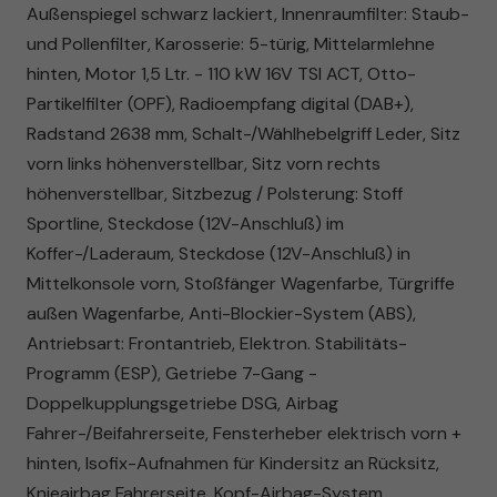
Außenspiegel schwarz lackiert, Innenraumfilter: Staub-
und Pollenfilter, Karosserie: 5-türig, Mittelarmlehne
hinten, Motor 1,5 Ltr. - 110 kW 16V TSI ACT, Otto-
Partikelfilter (OPF), Radioempfang digital (DAB+),
Radstand 2638 mm, Schalt-/Wählhebelgriff Leder, Sitz
vorn links höhenverstellbar, Sitz vorn rechts
höhenverstellbar, Sitzbezug / Polsterung: Stoff
Sportline, Steckdose (12V-Anschluß) im
Koffer-/Laderaum, Steckdose (12V-Anschluß) in
Mittelkonsole vorn, Stoßfänger Wagenfarbe, Türgriffe
außen Wagenfarbe, Anti-Blockier-System (ABS),
Antriebsart: Frontantrieb, Elektron. Stabilitäts-
Programm (ESP), Getriebe 7-Gang -
Doppelkupplungsgetriebe DSG, Airbag
Fahrer-/Beifahrerseite, Fensterheber elektrisch vorn +
hinten, Isofix-Aufnahmen für Kindersitz an Rücksitz,
Knieairbag Fahrerseite, Kopf-Airbag-System,