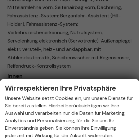
Mittelarmlehne vorn, Seitenairbag vorn, Dachreling,
Fahrassistenz-System: Berganfahr-Assistent (Hill-
Holder), Fahrassistenz-System:
Verkehrszeichenerkennung, Notrufsystem,
Servolenkung elektronisch (Servotronic), Außenspiegel
elektr. verstell-, heiz- und anklappbar, mit
Abblendautomatik, Scheibenwischer mit Regensensor,
Reifendruck-Kontrollsystem
Innen
Ambiente-Beleuchtung
vorhanden
Wir respektieren Ihre Privatsphäre
Armlehnen
Mittelarmlehne
Unsere Website setzt Cookies ein, um unsere Dienste für
Fensterheber
elektrisch
Sie bereitzustellen. Hierbei berücksichtigen wir Ihre
Klimatisierung
Klimaautomatik, 2-Zonen-Klimaautomatik
Auswahl und verarbeiten nur die Daten für Marketing,
Analytics und Personalisierung, für die Sie uns Ihr
Sitze
Isofix (Kindersitzbefestigung), Sitzheizung, Sitzheizung
Einverständnis geben. Sie können Ihre Einwilligung
hinten, Sportsitze
jederzeit mit Wirkung für die Zukunft widerrufen.