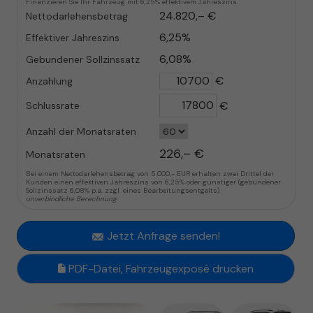
Finanzieren Sie Ihr Fahrzeug mit 6,25% effektivem Jahreszins.
24.820,– €
Nettodarlehensbetrag
6,25%
Effektiver Jahreszins
6,08%
Gebundener Sollzinssatz
€
Anzahlung
€
Schlussrate
Anzahl der Monatsraten
226,– €
Monatsraten
Bei einem Nettodarlehensbetrag von 5.000,- EUR erhalten zwei Drittel der
Kunden einen effektiven Jahreszins von 6,25% oder günstiger (gebundener
Sollzinssatz 6,08% p.a. zzgl. eines Bearbeitungsentgelts).
unverbindliche Berechnung
Jetzt Anfrage senden!
PDF-Datei, Fahrzeugexposé drucken