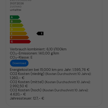
ERSTZULASSUNG
31.07.2026
ZUSTAND
unfallfrei
Verbrauch kombiniert:
6,10 l/100km
CO
-Emissionen:
140,00 g/km
2
CO
-Klasse:
E
2
Download
Energiekosten bei 15.000 km pro Jahr:
1.595,76 €
CO2 Kosten (niedrig)
:
(Kosten Durchschnitt 10 Jahre)
1.260,- €
CO2 Kosten (mittel)
:
(Kosten Durchschnitt 10 Jahre)
2.992,50 €
CO2 Kosten (hoch)
:
(Kosten Durchschnitt 10 Jahre)
4.620,- €
Jahressteuer:
127,- €