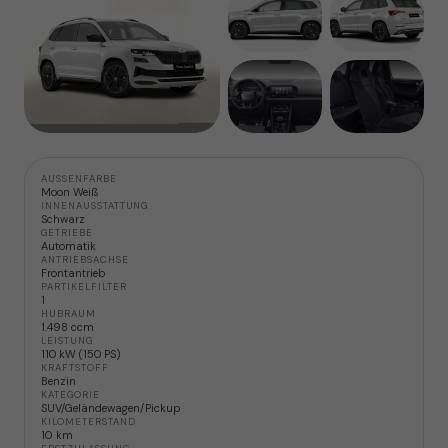
AUSSENFARBE
Moon Weiß
INNENAUSSTATTUNG
Schwarz
GETRIEBE
Automatik
ANTRIEBSACHSE
Frontantrieb
PARTIKELFILTER
1
HUBRAUM
1.498 ccm
LEISTUNG
110 kW (150 PS)
KRAFTSTOFF
Benzin
KATEGORIE
SUV/Geländewagen/Pickup
KILOMETERSTAND
10 km