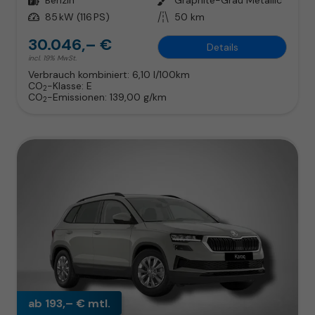
Leistung
85 kW (116 PS)
Kilometerstand
50 km
30.046,– €
Details
incl. 19% MwSt.
Verbrauch kombiniert:
6,10 l/100km
CO
-Klasse:
E
2
CO
-Emissionen:
139,00 g/km
2
ab 193,– € mtl.