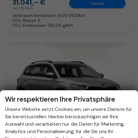
31.041,– €
Details
incl. 19% MwSt.
Verbrauch kombiniert:
6,00 l/100km
CO
-Klasse:
E
2
CO
-Emissionen:
136,00 g/km
2
Wir respektieren Ihre Privatsphäre
Unsere Website setzt Cookies ein, um unsere Dienste für
ab 199,– € mtl.
Sie bereitzustellen. Hierbei berücksichtigen wir Ihre
Auswahl und verarbeiten nur die Daten für Marketing,
Analytics und Personalisierung, für die Sie uns Ihr