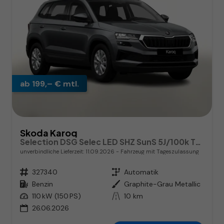
ab 199,– € mtl.
Skoda Karoq
Selection DSG Selec LED SHZ SunS 5J/100k Temp VirtC
unverbindliche Lieferzeit:
11.09.2026
Fahrzeug mit Tageszulassung
Fahrzeugnr.
327340
Getriebe
Automatik
Kraftstoff
Benzin
Außenfarbe
Graphite-Grau Metallic
Leistung
110 kW (150 PS)
Kilometerstand
10 km
26.06.2026