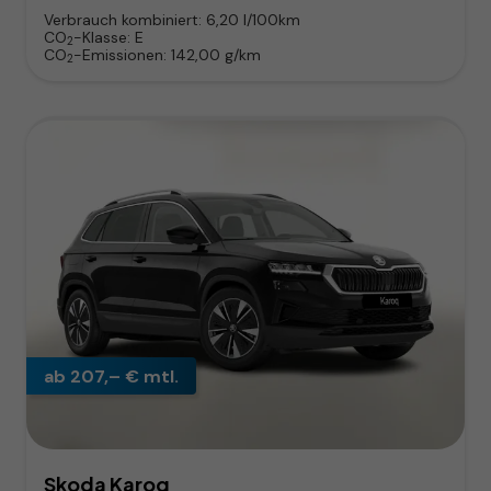
Verbrauch kombiniert:
6,20 l/100km
CO
-Klasse:
E
2
CO
-Emissionen:
142,00 g/km
2
ab 207,– € mtl.
Skoda Karoq