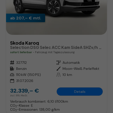
ab 207,– € mtl.
Skoda Karoq
Selection DSG Selec ACC Kam SideA SHZv/h Kessy SunS
sofort lieferbar
Fahrzeug mit Tageszulassung
Fahrzeugnr.
327712
Getriebe
Automatik
Kraftstoff
Benzin
Außenfarbe
Moon-Weiß Perleffekt
Leistung
110 kW (150 PS)
Kilometerstand
10 km
31.07.2026
32.339,– €
Details
incl. 19% MwSt.
Verbrauch kombiniert:
6,10 l/100km
CO
-Klasse:
E
2
CO
-Emissionen:
138,00 g/km
2