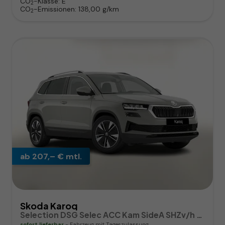
CO
-Klasse:
E
2
CO
-Emissionen:
138,00 g/km
2
ab 207,– € mtl.
Skoda Karoq
Selection DSG Selec ACC Kam SideA SHZv/h Kessy SunS
sofort lieferbar
Fahrzeug mit Tageszulassung