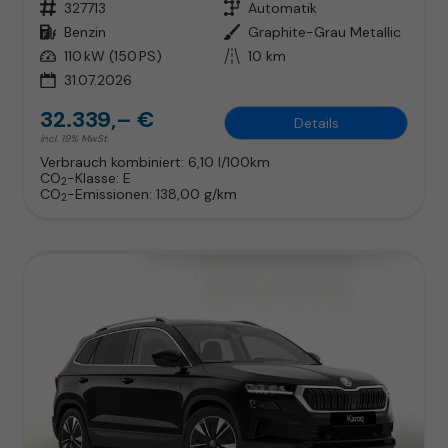
Fahrzeugnr.
327713
Getriebe
Automatik
Kraftstoff
Benzin
Außenfarbe
Graphite-Grau Metallic
Leistung
110 kW (150 PS)
Kilometerstand
10 km
31.07.2026
32.339,– €
Details
incl. 19% MwSt.
Verbrauch kombiniert:
6,10 l/100km
CO
-Klasse:
E
2
CO
-Emissionen:
138,00 g/km
2