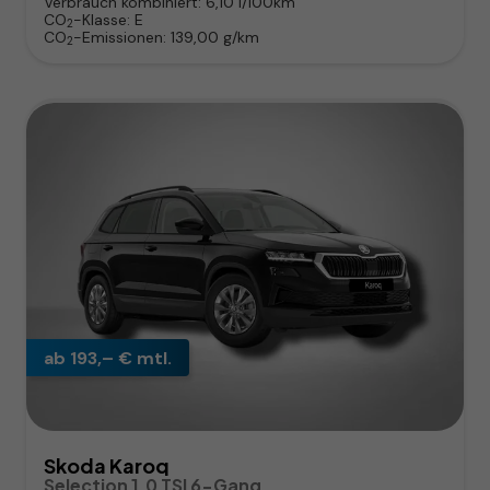
Verbrauch kombiniert:
6,10 l/100km
CO
-Klasse:
E
2
CO
-Emissionen:
139,00 g/km
2
ab 193,– € mtl.
Skoda Karoq
Selection 1.0 TSI 6-Gang