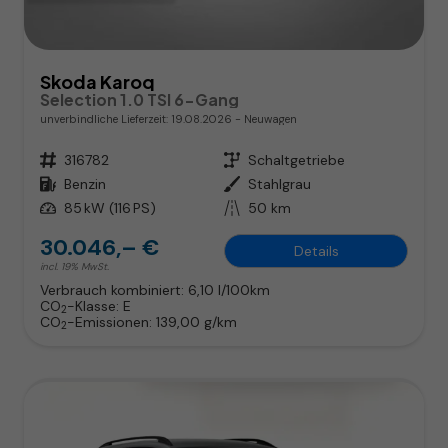
Skoda Karoq
Selection 1.0 TSI 6-Gang
unverbindliche Lieferzeit:
19.08.2026
Neuwagen
Fahrzeugnr.
316782
Getriebe
Schaltgetriebe
Kraftstoff
Benzin
Außenfarbe
Stahlgrau
Leistung
85 kW (116 PS)
Kilometerstand
50 km
30.046,– €
Details
incl. 19% MwSt.
Verbrauch kombiniert:
6,10 l/100km
CO
-Klasse:
E
2
CO
-Emissionen:
139,00 g/km
2