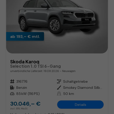
ab 193,– € mtl.
Skoda Karoq
Selection 1.0 TSI 6-Gang
unverbindliche Lieferzeit:
19.08.2026
Neuwagen
Fahrzeugnr.
316776
Getriebe
Schaltgetriebe
Kraftstoff
Benzin
Außenfarbe
Smokey Diamond Silber Metallic
Leistung
85 kW (116 PS)
Kilometerstand
50 km
30.046,– €
Details
incl. 19% MwSt.