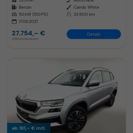
Kraftstoff
Benzin
Außenfarbe
Candy White
Leistung
110 kW (150 PS)
Kilometerstand
33.800 km
17.06.2021
27.754,– €
Details
Differenzbesteuert
ab 181,– € mtl.