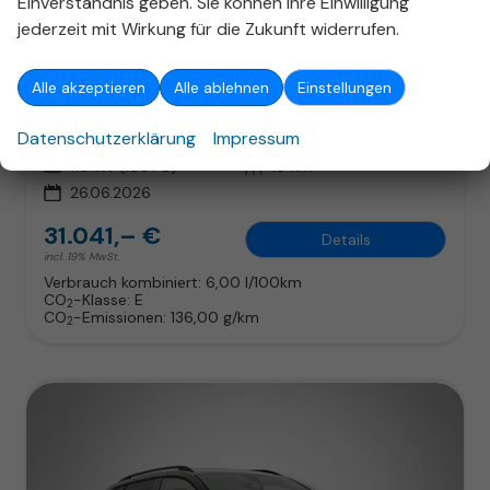
Einverständnis geben. Sie können Ihre Einwilligung
Skoda Karoq
jederzeit mit Wirkung für die Zukunft widerrufen.
Selection DSG Selec LED SHZ SunS 5J/100k Temp VirtC
unverbindliche Lieferzeit:
11.09.2026
Fahrzeug mit Tageszulassung
Alle akzeptieren
Alle ablehnen
Einstellungen
Fahrzeugnr.
327341
Getriebe
Automatik
Datenschutzerklärung
Impressum
Kraftstoff
Benzin
Außenfarbe
Smokey Diamond-Silber Metallic
Leistung
110 kW (150 PS)
Kilometerstand
10 km
26.06.2026
31.041,– €
Details
incl. 19% MwSt.
Verbrauch kombiniert:
6,00 l/100km
CO
-Klasse:
E
2
CO
-Emissionen:
136,00 g/km
2