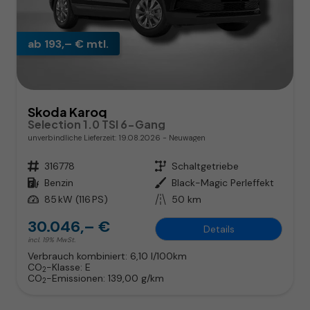
ab 193,– € mtl.
Skoda Karoq
Selection 1.0 TSI 6-Gang
unverbindliche Lieferzeit:
19.08.2026
Neuwagen
Fahrzeugnr.
316778
Getriebe
Schaltgetriebe
Kraftstoff
Benzin
Außenfarbe
Black-Magic Perleffekt
Leistung
85 kW (116 PS)
Kilometerstand
50 km
30.046,– €
Details
incl. 19% MwSt.
Verbrauch kombiniert:
6,10 l/100km
CO
-Klasse:
E
2
CO
-Emissionen:
139,00 g/km
2