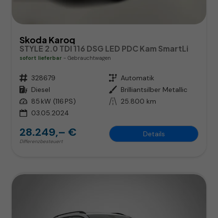
Skoda Karoq
STYLE 2.0 TDI 116 DSG LED PDC Kam SmartLi
sofort lieferbar
Gebrauchtwagen
Fahrzeugnr.
328679
Getriebe
Automatik
Kraftstoff
Diesel
Außenfarbe
Brilliantsilber Metallic
Leistung
85 kW (116 PS)
Kilometerstand
25.800 km
03.05.2024
28.249,– €
Details
Differenzbesteuert