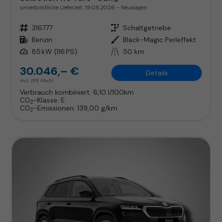
unverbindliche Lieferzeit:
19.08.2026
Neuwagen
Fahrzeugnr.
316777
Getriebe
Schaltgetriebe
Kraftstoff
Benzin
Außenfarbe
Black-Magic Perleffekt
Leistung
85 kW (116 PS)
Kilometerstand
50 km
30.046,– €
Details
incl. 19% MwSt.
Verbrauch kombiniert:
6,10 l/100km
CO
-Klasse:
E
2
CO
-Emissionen:
139,00 g/km
2