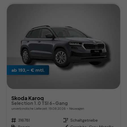
ab 193,– € mtl.
Skoda Karoq
Selection 1.0 TSI 6-Gang
unverbindliche Lieferzeit:
19.08.2026
Neuwagen
Fahrzeugnr.
316781
Getriebe
Schaltgetriebe
Kraftstoff
Benzin
Außenfarbe
Graphite-Grau Metallic