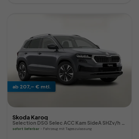
ab 207,– € mtl.
Skoda Karoq
Selection DSG Selec ACC Kam SideA SHZv/h Kessy SunS
sofort lieferbar
Fahrzeug mit Tageszulassung