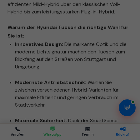
effizienten Mild-Hybrid über den klassischen Voll-
Hybrid bis zum leistungsstarken Plug-in-Hybrid.
Warum der Hyundai Tucson die richtige Wahl für
Sie ist:
Innovatives Design:
Die markante Optik und die
moderne Lichtsignatur machen den Tucson zum
Blickfang auf den Straßen von Stuttgart und
Umgebung.
Modernste Antriebstechnik:
Wählen Sie
zwischen verschiedenen Hybrid-Varianten für
maximale Effizienz und geringen Verbrauch im
Stadtverkehr.
💬
Maximale Sicherheit:
Dank der SmartSense
Assistenzsysteme fahren Sie und Ihre Familie im
📞
💬
📅
📲
Hyundai Tucson immer auf höchstem
Anrufen
WhatsApp
Termin
Rückruf