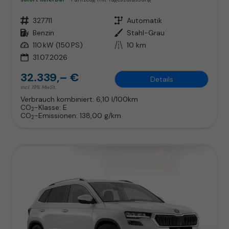
Fahrzeugnr.
327711
Getriebe
Automatik
Kraftstoff
Benzin
Außenfarbe
Stahl-Grau
Leistung
110 kW (150 PS)
Kilometerstand
10 km
31.07.2026
32.339,– €
Details
incl. 19% MwSt.
Verbrauch kombiniert:
6,10 l/100km
CO
-Klasse:
E
2
CO
-Emissionen:
138,00 g/km
2