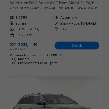
Selection DSG Selec ACC Kam SideA SHZv/h Kessy SunS
unverbindliche Lieferzeit:
11.09.2026
Fahrzeug mit Tageszulassung
Fahrzeugnr.
319555
Getriebe
Automatik
Kraftstoff
Benzin
Außenfarbe
Black-Magic Perleffekt
Leistung
110 kW (150 PS)
Kilometerstand
10 km
31.07.2026
32.339,– €
Details
incl. 19% MwSt.
Verbrauch kombiniert:
6,10 l/100km
CO
-Klasse:
E
2
CO
-Emissionen:
138,00 g/km
2