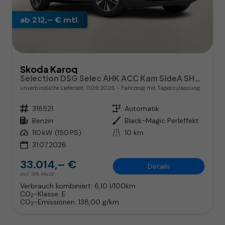
ab 212,– € mtl.
Skoda Karoq
Selection DSG Selec AHK ACC Kam SideA SHZv/h Kessy
unverbindliche Lieferzeit:
11.09.2026
Fahrzeug mit Tageszulassung
Fahrzeugnr.
318521
Getriebe
Automatik
Kraftstoff
Benzin
Außenfarbe
Black-Magic Perleffekt
Leistung
110 kW (150 PS)
Kilometerstand
10 km
31.07.2026
33.014,– €
Details
incl. 19% MwSt.
Verbrauch kombiniert:
6,10 l/100km
CO
-Klasse:
E
2
CO
-Emissionen:
138,00 g/km
2