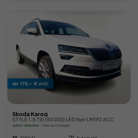
ab 178,– € mtl.
Skoda Karoq
STYLE 1.5 TSI 150 DSG LED Nav LM19Z ACC
sofort lieferbar
Gebrauchtwagen
Fahrzeugnr.
325041
Getriebe
Automatik