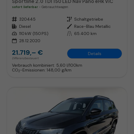
Sportline 2.0 TDI 150 LED Nav Pano eHk ViC
sofort lieferbar
Gebrauchtwagen
Fahrzeugnr.
320445
Getriebe
Schaltgetriebe
Kraftstoff
Diesel
Außenfarbe
Race-Blau Metallic
Leistung
110 kW (150 PS)
Kilometerstand
65.400 km
28.12.2020
21.719,– €
Details
Differenzbesteuert
Verbrauch kombiniert:
5,60 l/100km
CO
-Emissionen:
148,00 g/km
2