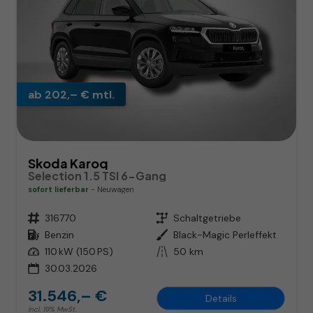
ab 202,– € mtl.
Skoda Karoq
Selection 1.5 TSI 6-Gang
sofort lieferbar
Neuwagen
Fahrzeugnr.
316770
Getriebe
Schaltgetriebe
Kraftstoff
Benzin
Außenfarbe
Black-Magic Perleffekt
Leistung
110 kW (150 PS)
Kilometerstand
50 km
30.03.2026
31.546,– €
Details
incl. 19% MwSt.