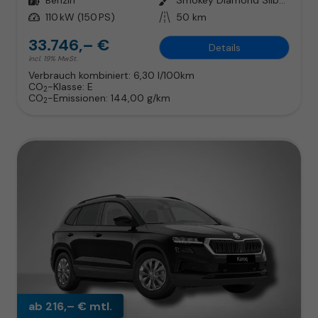
Leistung
110 kW (150 PS)
Kilometerstand
50 km
33.746,– €
Details
incl. 19% MwSt.
Verbrauch kombiniert:
6,30 l/100km
CO
-Klasse:
E
2
CO
-Emissionen:
144,00 g/km
2
ab 216,– € mtl.