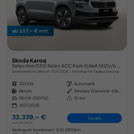
ab 207,– € mtl.
Skoda Karoq
Selection DSG Selec ACC Kam SideA SHZv/h Kessy SunS
unverbindliche Lieferzeit:
11.09.2026
Fahrzeug mit Tageszulassung
Fahrzeugnr.
322335
Getriebe
Automatik
Kraftstoff
Benzin
Außenfarbe
Smokey Diamond-Silber Metallic
Leistung
110 kW (150 PS)
Kilometerstand
10 km
31.07.2026
32.339,– €
Details
incl. 19% MwSt.
Verbrauch kombiniert:
6,10 l/100km