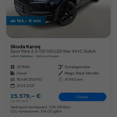
ab 164,– € mtl.
Skoda Karoq
Sportline 2.0 TDI 150 LED Nav VirtC SideA
sofort lieferbar
Gebrauchtwagen
Fahrzeugnr.
327690
Getriebe
Schaltgetriebe
Kraftstoff
Diesel
Außenfarbe
Magic Black Metallic
Leistung
110 kW (150 PS)
Kilometerstand
41.950 km
21.04.2021
25.579,– €
Details
incl. 19% MwSt.
Verbrauch kombiniert:
5,10 l/100km
CO
-Emissionen:
134,00 g/km
2