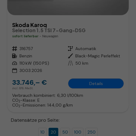
Skoda Karoq
Selection 1.5 TSI 7-Gang-DSG
sofort lieferbar
Neuwagen
Fahrzeugnr.
316757
Getriebe
Automatik
Kraftstoff
Benzin
Außenfarbe
Black-Magic Perleffekt
Leistung
110 kW (150 PS)
Kilometerstand
50 km
30.03.2026
33.746,– €
Details
incl. 19% MwSt.
Verbrauch kombiniert:
6,30 l/100km
CO
-Klasse:
E
2
CO
-Emissionen:
144,00 g/km
2
Datensätze pro Seite:
10
20
50
100
250