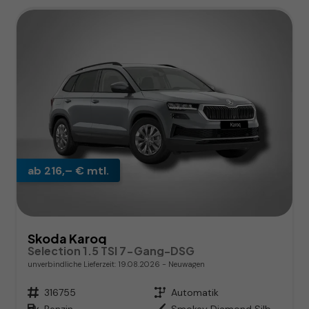
ab 216,– € mtl.
Skoda Karoq
Selection 1.5 TSI 7-Gang-DSG
unverbindliche Lieferzeit:
19.08.2026
Neuwagen
Fahrzeugnr.
316755
Getriebe
Automatik
Kraftstoff
Benzin
Außenfarbe
Smokey Diamond Silber Metallic