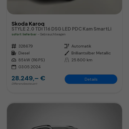
Skoda Karoq
STYLE 2.0 TDI 116 DSG LED PDC Kam SmartLi
sofort lieferbar
Gebrauchtwagen
Fahrzeugnr.
328679
Getriebe
Automatik
Kraftstoff
Diesel
Außenfarbe
Brilliantsilber Metallic
Leistung
85 kW (116 PS)
Kilometerstand
25.800 km
03.05.2024
28.249,– €
Details
Differenzbesteuert