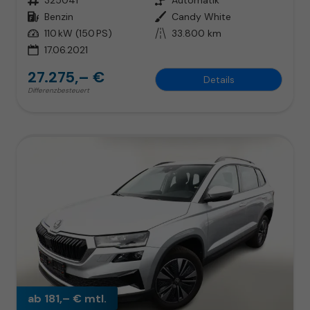
Kraftstoff
Benzin
Außenfarbe
Candy White
Leistung
110 kW (150 PS)
Kilometerstand
33.800 km
17.06.2021
27.275,– €
Details
Differenzbesteuert
ab 181,– € mtl.