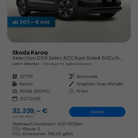
ab 207,– € mtl.
Skoda Karoq
Selection DSG Selec ACC Kam SideA SHZv/h Kessy SunS
sofort lieferbar
Fahrzeug mit Tageszulassung
Fahrzeugnr.
327713
Getriebe
Automatik
Kraftstoff
Benzin
Außenfarbe
Graphite-Grau Metallic
Leistung
110 kW (150 PS)
Kilometerstand
10 km
31.07.2026
32.339,– €
Details
incl. 19% MwSt.
Verbrauch kombiniert:
6,10 l/100km
CO
-Klasse:
E
2
CO
-Emissionen:
138,00 g/km
2