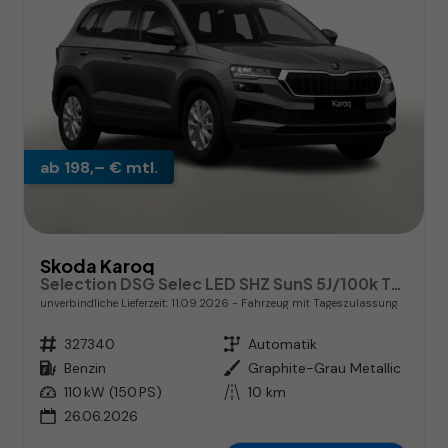
ab 198,– € mtl.
Skoda Karoq
Selection DSG Selec LED SHZ SunS 5J/100k Temp VirtC
unverbindliche Lieferzeit:
11.09.2026
Fahrzeug mit Tageszulassung
Fahrzeugnr.
327340
Getriebe
Automatik
Kraftstoff
Benzin
Außenfarbe
Graphite-Grau Metallic
Leistung
110 kW (150 PS)
Kilometerstand
10 km
26.06.2026