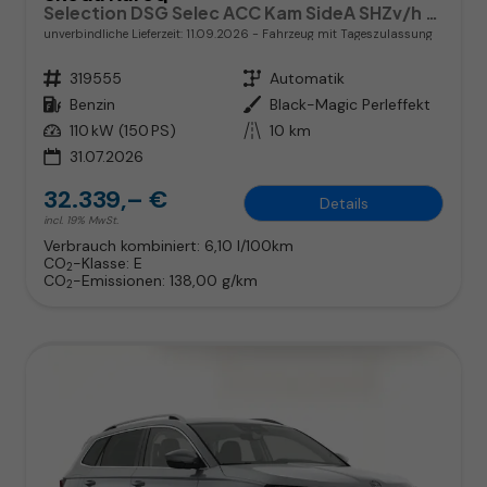
Selection DSG Selec ACC Kam SideA SHZv/h Kessy SunS
unverbindliche Lieferzeit:
11.09.2026
Fahrzeug mit Tageszulassung
Fahrzeugnr.
319555
Getriebe
Automatik
Kraftstoff
Benzin
Außenfarbe
Black-Magic Perleffekt
Leistung
110 kW (150 PS)
Kilometerstand
10 km
31.07.2026
32.339,– €
Details
incl. 19% MwSt.
Verbrauch kombiniert:
6,10 l/100km
CO
-Klasse:
E
2
CO
-Emissionen:
138,00 g/km
2