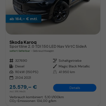
ab 164,– € mtl.
Skoda Karoq
Sportline 2.0 TDI 150 LED Nav VirtC SideA
sofort lieferbar
Gebrauchtwagen
Fahrzeugnr.
327690
Getriebe
Schaltgetriebe
Kraftstoff
Diesel
Außenfarbe
Magic Black Metallic
Leistung
110 kW (150 PS)
Kilometerstand
41.950 km
21.04.2021
25.579,– €
Details
incl. 19% MwSt.
Verbrauch kombiniert:
5,10 l/100km
CO
-Emissionen:
134,00 g/km
2