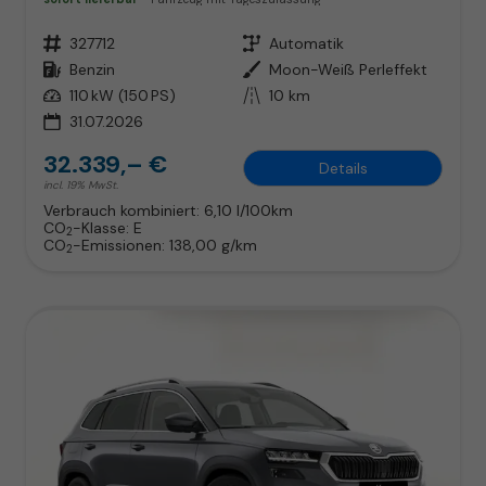
Fahrzeugnr.
327712
Getriebe
Automatik
Kraftstoff
Benzin
Außenfarbe
Moon-Weiß Perleffekt
Leistung
110 kW (150 PS)
Kilometerstand
10 km
31.07.2026
32.339,– €
Details
incl. 19% MwSt.
Verbrauch kombiniert:
6,10 l/100km
CO
-Klasse:
E
2
CO
-Emissionen:
138,00 g/km
2