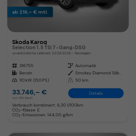
ab 216,– € mtl.
Skoda Karoq
Selection 1.5 TSI 7-Gang-DSG
unverbindliche Lieferzeit:
22.08.2026
Neuwagen
Fahrzeugnr.
316755
Getriebe
Automatik
Kraftstoff
Benzin
Außenfarbe
Smokey Diamond Silber Metallic
Leistung
110 kW (150 PS)
Kilometerstand
50 km
33.746,– €
Details
incl. 19% MwSt.
Verbrauch kombiniert:
6,30 l/100km
CO
-Klasse:
E
2
CO
-Emissionen:
144,00 g/km
2