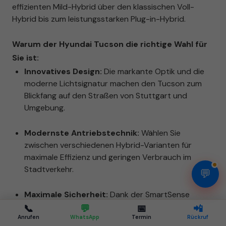
effizienten Mild-Hybrid über den klassischen Voll-
Hybrid bis zum leistungsstarken Plug-in-Hybrid.
Warum der Hyundai Tucson die richtige Wahl für
Sie ist:
Innovatives Design:
Die markante Optik und die
moderne Lichtsignatur machen den Tucson zum
Blickfang auf den Straßen von Stuttgart und
Umgebung.
Modernste Antriebstechnik:
Wählen Sie
zwischen verschiedenen Hybrid-Varianten für
maximale Effizienz und geringen Verbrauch im
Stadtverkehr.
💬
Maximale Sicherheit:
Dank der SmartSense
Assistenzsysteme fahren Sie und Ihre Familie im
📞
💬
📅
📲
Hyundai Tucson immer auf höchstem
Anrufen
WhatsApp
Termin
Rückruf