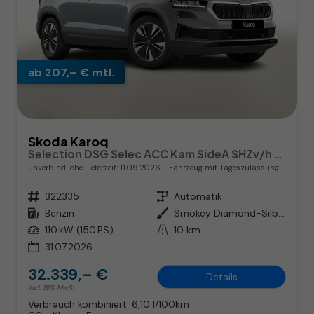
ab 207,– € mtl.
Skoda Karoq
Selection DSG Selec ACC Kam SideA SHZv/h Kessy SunS
unverbindliche Lieferzeit:
11.09.2026
Fahrzeug mit Tageszulassung
Fahrzeugnr.
322335
Getriebe
Automatik
Kraftstoff
Benzin
Außenfarbe
Smokey Diamond-Silber Metallic
Leistung
110 kW (150 PS)
Kilometerstand
10 km
31.07.2026
32.339,– €
Details
incl. 19% MwSt.
Verbrauch kombiniert:
6,10 l/100km