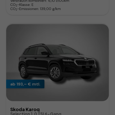
Verbrauch kombiniert:
6,10 l/100km
CO
-Klasse:
E
2
CO
-Emissionen:
139,00 g/km
2
ab 193,– € mtl.
Skoda Karoq
Selection 1.0 TSI 6-Gang