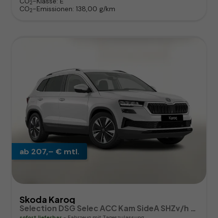
CO
-Klasse:
E
2
CO
-Emissionen:
138,00 g/km
2
ab 207,– € mtl.
Skoda Karoq
Selection DSG Selec ACC Kam SideA SHZv/h Kessy SunS
sofort lieferbar
Fahrzeug mit Tageszulassung