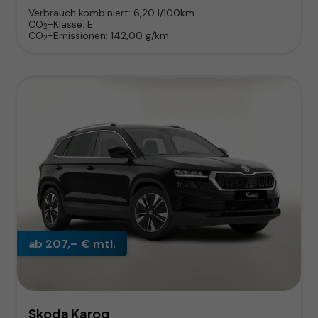
Verbrauch kombiniert:
6,20 l/100km
CO
-Klasse:
E
2
CO
-Emissionen:
142,00 g/km
2
ab 207,– € mtl.
Skoda Karoq