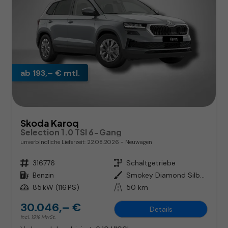
ab 193,– € mtl.
Skoda Karoq
Selection 1.0 TSI 6-Gang
unverbindliche Lieferzeit:
22.08.2026
Neuwagen
Fahrzeugnr.
316776
Getriebe
Schaltgetriebe
Kraftstoff
Benzin
Außenfarbe
Smokey Diamond Silber Metallic
Leistung
85 kW (116 PS)
Kilometerstand
50 km
30.046,– €
Details
incl. 19% MwSt.