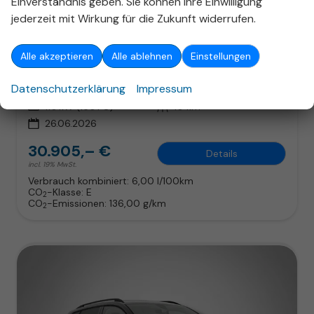
Einverständnis geben. Sie können Ihre Einwilligung
Skoda Karoq
jederzeit mit Wirkung für die Zukunft widerrufen.
Selection DSG Selec LED SHZ SunS 5J/100k Temp VirtC
unverbindliche Lieferzeit:
11.09.2026
Fahrzeug mit Tageszulassung
Alle akzeptieren
Alle ablehnen
Einstellungen
Fahrzeugnr.
327341
Getriebe
Automatik
Datenschutzerklärung
Impressum
Kraftstoff
Benzin
Außenfarbe
Smokey Diamond-Silber Metallic
Leistung
110 kW (150 PS)
Kilometerstand
10 km
26.06.2026
30.905,– €
Details
incl. 19% MwSt.
Verbrauch kombiniert:
6,00 l/100km
CO
-Klasse:
E
2
CO
-Emissionen:
136,00 g/km
2