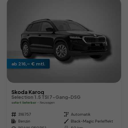
ab 216,– € mtl.
Skoda Karoq
Selection 1.5 TSI 7-Gang-DSG
sofort lieferbar
Neuwagen
Fahrzeugnr.
316757
Getriebe
Automatik
Kraftstoff
Benzin
Außenfarbe
Black-Magic Perleffekt
Leistung
110 kW (150 PS)
Kilometerstand
50 km