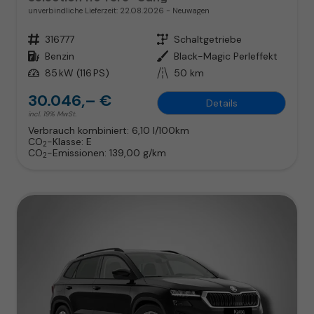
unverbindliche Lieferzeit:
22.08.2026
Neuwagen
Fahrzeugnr.
316777
Getriebe
Schaltgetriebe
Kraftstoff
Benzin
Außenfarbe
Black-Magic Perleffekt
Leistung
85 kW (116 PS)
Kilometerstand
50 km
30.046,– €
Details
incl. 19% MwSt.
Verbrauch kombiniert:
6,10 l/100km
CO
-Klasse:
E
2
CO
-Emissionen:
139,00 g/km
2