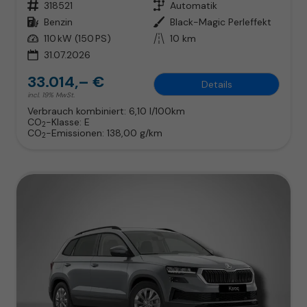
Fahrzeugnr.
318521
Getriebe
Automatik
Kraftstoff
Benzin
Außenfarbe
Black-Magic Perleffekt
Leistung
110 kW (150 PS)
Kilometerstand
10 km
31.07.2026
33.014,– €
Details
incl. 19% MwSt.
Verbrauch kombiniert:
6,10 l/100km
CO
-Klasse:
E
2
CO
-Emissionen:
138,00 g/km
2