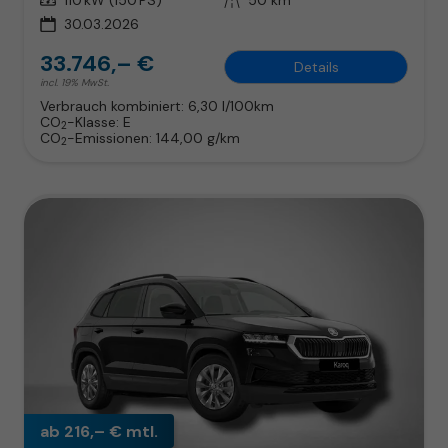
30.03.2026
33.746,– €
Details
incl. 19% MwSt.
Verbrauch kombiniert:
6,30 l/100km
CO
-Klasse:
E
2
CO
-Emissionen:
144,00 g/km
2
ab 216,– € mtl.