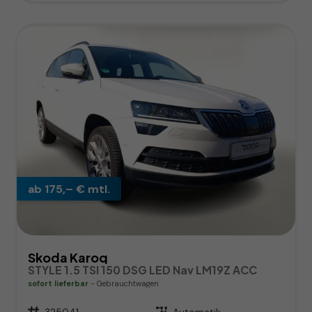
ab 175,– € mtl.
Skoda Karoq
STYLE 1.5 TSI 150 DSG LED Nav LM19Z ACC
sofort lieferbar
Gebrauchtwagen
Fahrzeugnr.
325041
Getriebe
Automatik