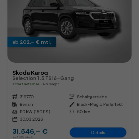
ab 202,– € mtl.
Skoda Karoq
Selection 1.5 TSI 6-Gang
sofort lieferbar
Neuwagen
Fahrzeugnr.
316770
Getriebe
Schaltgetriebe
Kraftstoff
Benzin
Außenfarbe
Black-Magic Perleffekt
Leistung
110 kW (150 PS)
Kilometerstand
50 km
30.03.2026
31.546,– €
Details
incl. 19% MwSt.