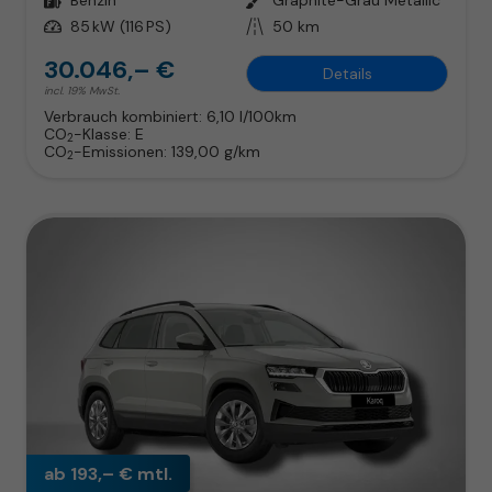
Leistung
85 kW (116 PS)
Kilometerstand
50 km
30.046,– €
Details
incl. 19% MwSt.
Verbrauch kombiniert:
6,10 l/100km
CO
-Klasse:
E
2
CO
-Emissionen:
139,00 g/km
2
ab 193,– € mtl.