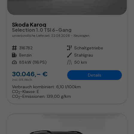
Skoda Karoq
Selection 1.0 TSI 6-Gang
unverbindliche Lieferzeit:
22.08.2026
Neuwagen
Fahrzeugnr.
316782
Getriebe
Schaltgetriebe
Kraftstoff
Benzin
Außenfarbe
Stahlgrau
Leistung
85 kW (116 PS)
Kilometerstand
50 km
30.046,– €
Details
incl. 19% MwSt.
Verbrauch kombiniert:
6,10 l/100km
CO
-Klasse:
E
2
CO
-Emissionen:
139,00 g/km
2