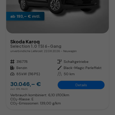
ab 193,– € mtl.
Skoda Karoq
Selection 1.0 TSI 6-Gang
unverbindliche Lieferzeit:
22.08.2026
Neuwagen
Fahrzeugnr.
316778
Getriebe
Schaltgetriebe
Kraftstoff
Benzin
Außenfarbe
Black-Magic Perleffekt
Leistung
85 kW (116 PS)
Kilometerstand
50 km
30.046,– €
Details
incl. 19% MwSt.
Verbrauch kombiniert:
6,10 l/100km
CO
-Klasse:
E
2
CO
-Emissionen:
139,00 g/km
2