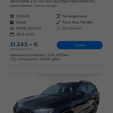
Sportline 2.0 TDI 150 LED Nav Pano eHk ViC
sofort lieferbar
Gebrauchtwagen
Fahrzeugnr.
320445
Getriebe
Schaltgetriebe
Kraftstoff
Diesel
Außenfarbe
Race-Blau Metallic
Leistung
110 kW (150 PS)
Kilometerstand
65.400 km
28.12.2020
21.243,– €
Details
Differenzbesteuert
Verbrauch kombiniert:
5,60 l/100km
CO
-Emissionen:
148,00 g/km
2