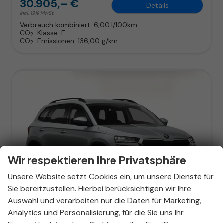
30.905,– €
Details
incl. 19% MwSt.
Verbrauch kombiniert:
6,00 l/100km
CO
-Klasse:
E
2
CO
-Emissionen:
136,00 g/km
2
Wir respektieren Ihre Privatsphäre
Unsere Website setzt Cookies ein, um unsere Dienste für
ab 198,– € mtl.
Sie bereitzustellen. Hierbei berücksichtigen wir Ihre
Auswahl und verarbeiten nur die Daten für Marketing,
Analytics und Personalisierung, für die Sie uns Ihr