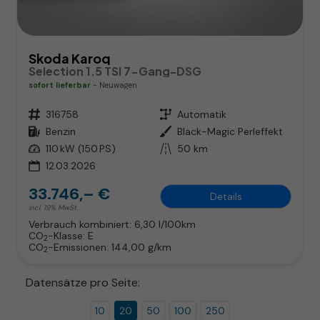
Skoda Karoq
Selection 1.5 TSI 7-Gang-DSG
sofort lieferbar
Neuwagen
Fahrzeugnr.
316758
Getriebe
Automatik
Kraftstoff
Benzin
Außenfarbe
Black-Magic Perleffekt
Leistung
110 kW (150 PS)
Kilometerstand
50 km
12.03.2026
33.746,– €
Details
incl. 19% MwSt.
Verbrauch kombiniert:
6,30 l/100km
CO
-Klasse:
E
2
CO
-Emissionen:
144,00 g/km
2
Datensätze pro Seite:
10
20
50
100
250