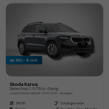
ab 193,– € mtl.
Skoda Karoq
Selection 1.0 TSI 6-Gang
unverbindliche Lieferzeit:
22.08.2026
Neuwagen
Fahrzeugnr.
316781
Getriebe
Schaltgetriebe
Kraftstoff
Benzin
Außenfarbe
Graphite-Grau Metallic