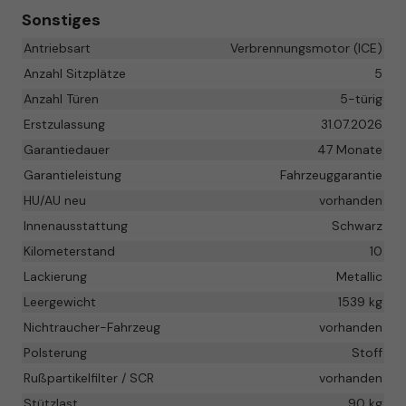
Sonstiges
Antriebsart
Verbrennungsmotor (ICE)
Anzahl Sitzplätze
5
Anzahl Türen
5-türig
Erstzulassung
31.07.2026
Garantiedauer
47 Monate
Garantieleistung
Fahrzeuggarantie
HU/AU neu
vorhanden
Innenausstattung
Schwarz
Kilometerstand
10
Lackierung
Metallic
Leergewicht
1539 kg
Nichtraucher-Fahrzeug
vorhanden
Polsterung
Stoff
Rußpartikelfilter / SCR
vorhanden
Stützlast
90 kg