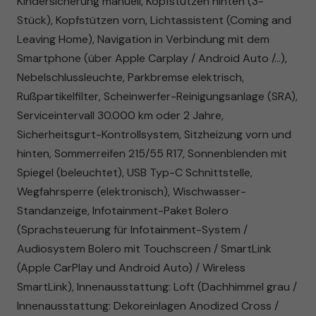
Kindersicherung manuell, Kopfstützen hinten (3-
Stück), Kopfstützen vorn, Lichtassistent (Coming and
Leaving Home), Navigation in Verbindung mit dem
Smartphone (über Apple Carplay / Android Auto /...),
Nebelschlussleuchte, Parkbremse elektrisch,
Rußpartikelfilter, Scheinwerfer-Reinigungsanlage (SRA),
Serviceintervall 30.000 km oder 2 Jahre,
Sicherheitsgurt-Kontrollsystem, Sitzheizung vorn und
hinten, Sommerreifen 215/55 R17, Sonnenblenden mit
Spiegel (beleuchtet), USB Typ-C Schnittstelle,
Wegfahrsperre (elektronisch), Wischwasser-
Standanzeige, Infotainment-Paket Bolero
(Sprachsteuerung für Infotainment-System /
Audiosystem Bolero mit Touchscreen / SmartLink
(Apple CarPlay und Android Auto) / Wireless
SmartLink), Innenausstattung: Loft (Dachhimmel grau /
Innenausstattung: Dekoreinlagen Anodized Cross /