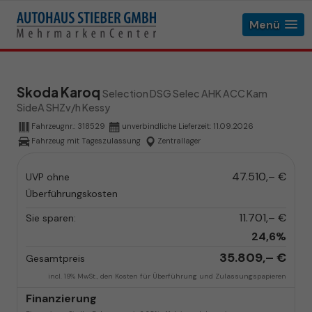
Menü
Skoda Karoq
Selection DSG Selec AHK ACC Kam
SideA SHZv/h Kessy
Fahrzeugnr.:
318529
unverbindliche Lieferzeit:
11.09.2026
Fahrzeug mit Tageszulassung
Zentrallager
47.510,– €
UVP ohne
Überführungskosten
11.701,– €
Sie sparen:
24,6%
35.809,– €
Gesamtpreis
incl. 19% MwSt., den Kosten für Überführung und Zulassungspapieren
Finanzierung