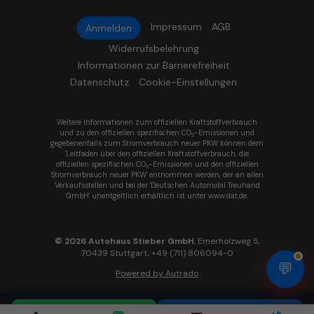
Impressum
AGB
Anmelden
Widerrufsbelehrung
Informationen zur Barrierefreiheit
Datenschutz
Cookie-Einstellungen
Weitere Informationen zum offiziellen Kraftstoffverbrauch
und zu den offiziellen spezifischen CO
-Emissionen und
2
gegebenenfalls zum Stromverbrauch neuer PKW können dem
'Leitfaden über den offiziellen Kraftstoffverbrauch, die
offiziellen spezifischen CO
-Emissionen und den offiziellen
2
Stromverbrauch neuer PKW' entnommen werden, der an allen
Verkaufsstellen und bei der 'Deutschen Automobil Treuhand
GmbH' unentgeltlich erhältlich ist unter www.dat.de.
© 2026
Autohaus Stieber GmbH
,
Emerholzweg 5
,
70439
Stuttgart,
+49 (711) 806094-0
💬
Powered by Autrado