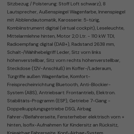
Sitzbezug / Polsterung: Stoff Loft schwarz), 8
Lautsprecher, Außenspiegel Wagenfarbe, Innenspiegel
mit Abblendautomatik, Karosserie: 5-türig,
Kombiinstrument digital (virtual cockpit), Leseleuchte,
Mittelarmlehne hinten, Motor 2,0 Ltr. - 110 kW TDI,
Radioempfang digital (DAB+), Radstand 2638 mm,
Schalt-/Wählhebelgriff Leder, Sitz vorn links
höhenverstellbar, Sitz vorn rechts höhenverstellbar,
Steckdose (12V-Anschluß) im Koffer-/Laderaum,
Türgriffe außen Wagenfarbe, Komfort-
Freisprecheinrichtung Bluetooth, Anti-Blockier-
System (ABS), Antriebsart: Frontantrieb, Elektron.
Stabilitäts-Programm (ESP), Getriebe 7-Gang -
Doppelkupplungsgetriebe DSG, Airbag
Fahrer-/Beifahrerseite, Fensterheber elektrisch vorn +
hinten, Isofix-Aufnahmen für Kindersitz an Rücksitz,
Knieairbag Fahrerseite, Kopf-Airbag-System,