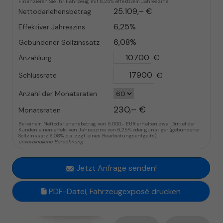
Finanzieren Sie Ihr Fahrzeug mit 6,25% effektivem Jahreszins.
25.109,– €
Nettodarlehensbetrag
6,25%
Effektiver Jahreszins
6,08%
Gebundener Sollzinssatz
€
Anzahlung
€
Schlussrate
Anzahl der Monatsraten
230,– €
Monatsraten
Bei einem Nettodarlehensbetrag von 5.000,- EUR erhalten zwei Drittel der
Kunden einen effektiven Jahreszins von 6,25% oder günstiger (gebundener
Sollzinssatz 6,08% p.a. zzgl. eines Bearbeitungsentgelts).
unverbindliche Berechnung
Jetzt Anfrage senden!
PDF-Datei, Fahrzeugexposé drucken