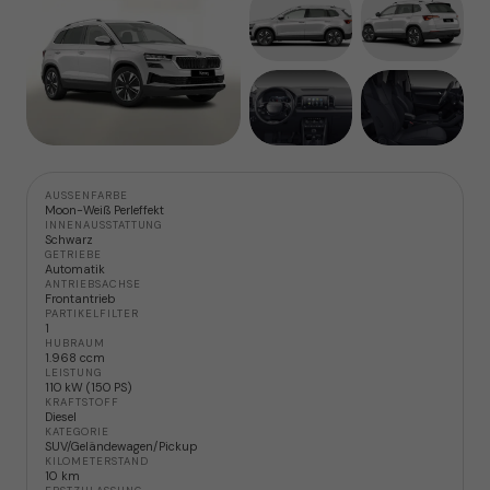
AUSSENFARBE
Moon-Weiß Perleffekt
INNENAUSSTATTUNG
Schwarz
GETRIEBE
Automatik
ANTRIEBSACHSE
Frontantrieb
PARTIKELFILTER
1
HUBRAUM
1.968 ccm
LEISTUNG
110 kW (150 PS)
KRAFTSTOFF
Diesel
KATEGORIE
SUV/Geländewagen/Pickup
KILOMETERSTAND
10 km