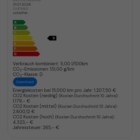
ERSTZULASSUNG
31.07.2026
ZUSTAND
unfallfrei
Verbrauch kombiniert:
5,00 l/100km
CO
-Emissionen:
131,00 g/km
2
CO
-Klasse:
D
2
Download
Energiekosten bei 15.000 km pro Jahr:
1.207,50 €
CO2 Kosten (niedrig)
:
(Kosten Durchschnitt 10 Jahre)
1.179,- €
CO2 Kosten (mittel)
:
(Kosten Durchschnitt 10 Jahre)
2.800,12 €
CO2 Kosten (hoch)
:
(Kosten Durchschnitt 10 Jahre)
4.323,- €
Jahressteuer:
265,- €