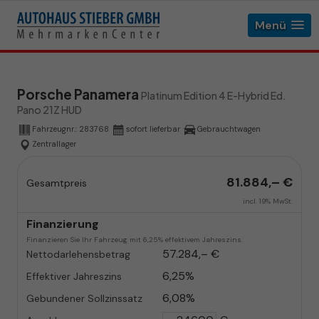
Menü
Porsche Panamera
Platinum Edition 4 E-Hybrid Ed.
Pano 21Z HUD
Fahrzeugnr.:
283768
sofort lieferbar
Gebrauchtwagen
Zentrallager
81.884,– €
Gesamtpreis
incl. 19% MwSt.
Finanzierung
Finanzieren Sie Ihr Fahrzeug mit 6,25% effektivem Jahreszins.
57.284,– €
Nettodarlehensbetrag
6,25%
Effektiver Jahreszins
6,08%
Gebundener Sollzinssatz