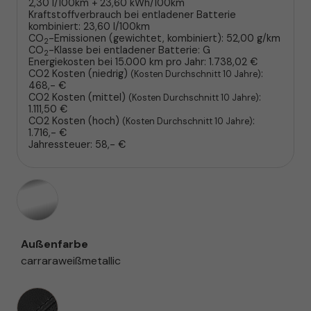
2,30 l/100km + 23,60 kWh/100km
Kraftstoffverbrauch bei entladener Batterie
kombiniert:
23,60 l/100km
CO
-Emissionen (gewichtet, kombiniert):
52,00 g/km
2
CO
-Klasse bei entladener Batterie:
G
2
Energiekosten bei 15.000 km pro Jahr:
1.738,02 €
CO2 Kosten (niedrig)
:
(Kosten Durchschnitt 10 Jahre)
468,- €
CO2 Kosten (mittel)
:
(Kosten Durchschnitt 10 Jahre)
1.111,50 €
CO2 Kosten (hoch)
:
(Kosten Durchschnitt 10 Jahre)
1.716,- €
Jahressteuer:
58,- €
Außenfarbe
carraraweißmetallic
Innenausstattung