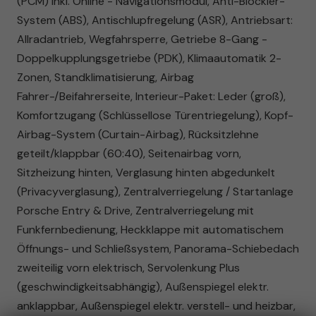
(PCM) inkl. Online - Navigationsmodul, Anti-Blockier-
System (ABS), Antischlupfregelung (ASR), Antriebsart:
Allradantrieb, Wegfahrsperre, Getriebe 8-Gang -
Doppelkupplungsgetriebe (PDK), Klimaautomatik 2-
Zonen, Standklimatisierung, Airbag
Fahrer-/Beifahrerseite, Interieur-Paket: Leder (groß),
Komfortzugang (Schlüssellose Türentriegelung), Kopf-
Airbag-System (Curtain-Airbag), Rücksitzlehne
geteilt/klappbar (60:40), Seitenairbag vorn,
Sitzheizung hinten, Verglasung hinten abgedunkelt
(Privacyverglasung), Zentralverriegelung / Startanlage
Porsche Entry & Drive, Zentralverriegelung mit
Funkfernbedienung, Heckklappe mit automatischem
Öffnungs- und Schließsystem, Panorama-Schiebedach
zweiteilig vorn elektrisch, Servolenkung Plus
(geschwindigkeitsabhängig), Außenspiegel elektr.
anklappbar, Außenspiegel elektr. verstell- und heizbar,