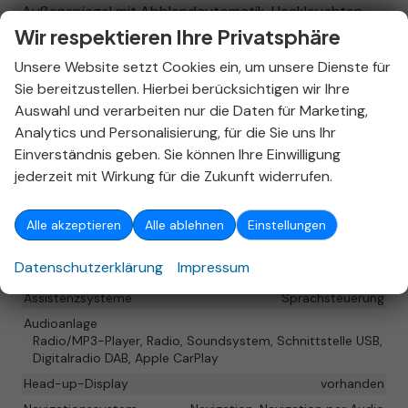
Außenspiegel mit Abblendautomatik, Heckleuchten
Wir respektieren Ihre Privatsphäre
LED, Tagfahrlicht 4-Punkt-LED, Fahrassistenz-System:
Spurwechselassistent, Reifendruck-Kontrollsystem,
Unsere Website setzt Cookies ein, um unsere Dienste für
Diebstahl-Warnanlage mit Innenraumüberwachung
Sie bereitzustellen. Hierbei berücksichtigen wir Ihre
Auswahl und verarbeiten nur die Daten für Marketing,
Innen
Analytics und Personalisierung, für die Sie uns Ihr
Ambiente-Beleuchtung
vorhanden
Einverständnis geben. Sie können Ihre Einwilligung
Klimatisierung
Klimaautomatik, 2-Zonen-Klimaautomatik
jederzeit mit Wirkung für die Zukunft widerrufen.
Lenkrad
in Leder, mit Multifunktionen, mit Schaltwippen
Sitze
Sitzheizung, Sitzheizung hinten
Alle akzeptieren
Alle ablehnen
Einstellungen
Datenschutzerklärung
Impressum
Infotainment & Kommunikation
Assistenzsysteme
Sprachsteuerung
Audioanlage
Radio/MP3-Player, Radio, Soundsystem, Schnittstelle USB,
Digitalradio DAB, Apple CarPlay
Head-up-Display
vorhanden