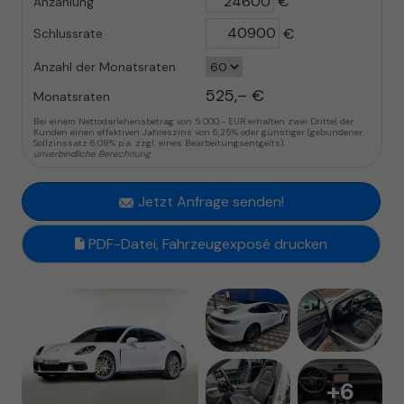
€
Anzahlung
€
Schlussrate
Anzahl der Monatsraten
525,– €
Monatsraten
Bei einem Nettodarlehensbetrag von 5.000,- EUR erhalten zwei Drittel der
Kunden einen effektiven Jahreszins von 6,25% oder günstiger (gebundener
Sollzinssatz 6,08% p.a. zzgl. eines Bearbeitungsentgelts).
unverbindliche Berechnung
Jetzt Anfrage senden!
PDF-Datei, Fahrzeugexposé drucken
+6