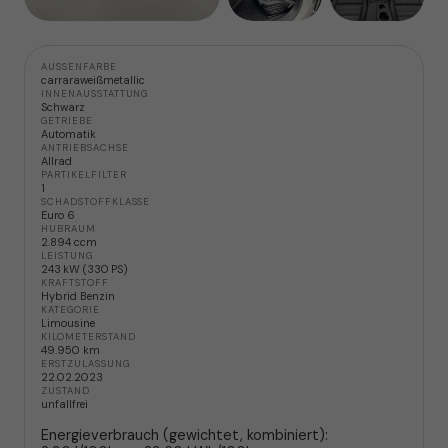
AUSSENFARBE
carraraweißmetallic
INNENAUSSTATTUNG
Schwarz
GETRIEBE
Automatik
ANTRIEBSACHSE
Allrad
PARTIKELFILTER
1
SCHADSTOFFKLASSE
Euro 6
HUBRAUM
2.894 ccm
LEISTUNG
243 kW (330 PS)
KRAFTSTOFF
Hybrid Benzin
KATEGORIE
Limousine
KILOMETERSTAND
49.950 km
ERSTZULASSUNG
22.02.2023
ZUSTAND
unfallfrei
Energieverbrauch (gewichtet, kombiniert):