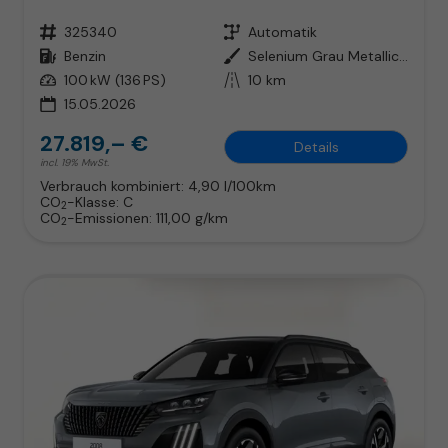
Fahrzeugnr.
325340
Getriebe
Automatik
Kraftstoff
Benzin
Außenfarbe
Selenium Grau Metallic / Dach i
Leistung
100 kW (136 PS)
Kilometerstand
10 km
15.05.2026
27.819,– €
Details
incl. 19% MwSt.
Verbrauch kombiniert:
4,90 l/100km
CO
-Klasse:
C
2
CO
-Emissionen:
111,00 g/km
2