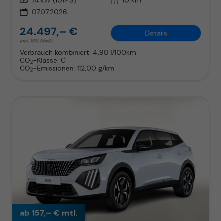
07.07.2026
24.497,– €
Details
incl. 19% MwSt.
Verbrauch kombiniert:
4,90 l/100km
CO
-Klasse:
C
2
CO
-Emissionen:
112,00 g/km
2
ab 157,– € mtl.