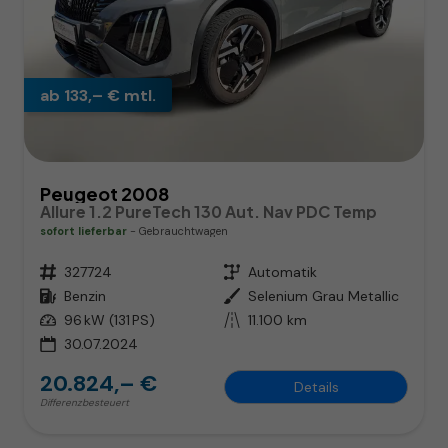
ab 133,– € mtl.
Peugeot 2008
Allure 1.2 PureTech 130 Aut. Nav PDC Temp
sofort lieferbar
Gebrauchtwagen
Fahrzeugnr.
327724
Getriebe
Automatik
Kraftstoff
Benzin
Außenfarbe
Selenium Grau Metallic
Leistung
96 kW (131 PS)
Kilometerstand
11.100 km
30.07.2024
20.824,– €
Details
Differenzbesteuert