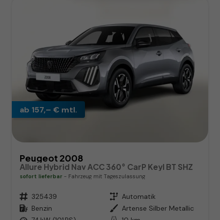
ab 157,– € mtl.
Peugeot 2008
Allure Hybrid Nav ACC 360° CarP Keyl BT SHZ
sofort lieferbar
Fahrzeug mit Tageszulassung
Fahrzeugnr.
325439
Getriebe
Automatik
Kraftstoff
Benzin
Außenfarbe
Artense Silber Metallic
Leistung
74 kW (101 PS)
Kilometerstand
10 km