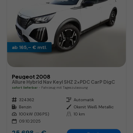
ab 165,– € mtl.
Peugeot 2008
Allure Hybrid Nav Keyl SHZ 2xPDC CarP DigC
sofort lieferbar
Fahrzeug mit Tageszulassung
Fahrzeugnr.
324362
Getriebe
Automatik
Kraftstoff
Benzin
Außenfarbe
Okenit Weiß Metallic
Leistung
100 kW (136 PS)
Kilometerstand
10 km
09.10.2025
25.698,– €