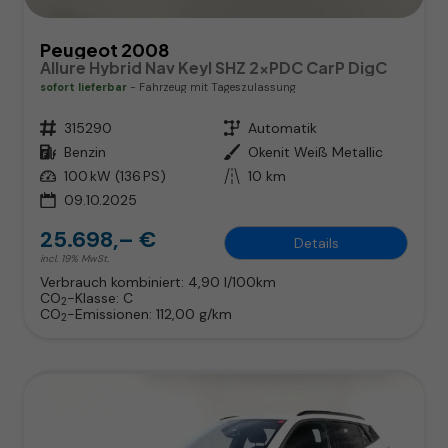
Peugeot 2008
Allure Hybrid Nav Keyl SHZ 2xPDC CarP DigC
sofort lieferbar
Fahrzeug mit Tageszulassung
Fahrzeugnr.
315290
Getriebe
Automatik
Kraftstoff
Benzin
Außenfarbe
Okenit Weiß Metallic
Leistung
100 kW (136 PS)
Kilometerstand
10 km
09.10.2025
25.698,– €
Details
incl. 19% MwSt.
Verbrauch kombiniert:
4,90 l/100km
CO
-Klasse:
C
2
CO
-Emissionen:
112,00 g/km
2