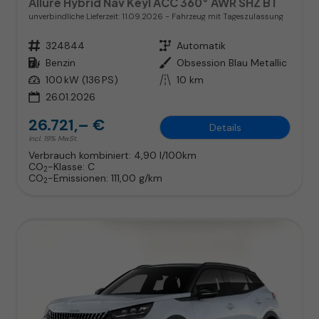
Allure Hybrid Nav Keyl ACC 360° AWR SHZ BT
unverbindliche Lieferzeit:
11.09.2026
Fahrzeug mit Tageszulassung
Fahrzeugnr.
324844
Getriebe
Automatik
Kraftstoff
Benzin
Außenfarbe
Obsession Blau Metallic
Leistung
100 kW (136 PS)
Kilometerstand
10 km
26.01.2026
26.721,– €
Details
incl. 19% MwSt.
Verbrauch kombiniert:
4,90 l/100km
CO
-Klasse:
C
2
CO
-Emissionen:
111,00 g/km
2