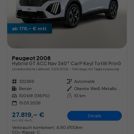
ab 178,– € mtl.
Peugeot 2008
Hybrid GT ACC Nav 360° CarP Keyl TotW PrivG
unverbindliche Lieferzeit:
11.09.2026
Fahrzeug mit Tageszulassung
Fahrzeugnr.
322369
Getriebe
Automatik
Kraftstoff
Benzin
Außenfarbe
Okenite Weiß Metallic / Dach in
Leistung
100 kW (136 PS)
Kilometerstand
10 km
15.05.2026
27.819,– €
Details
incl. 19% MwSt.
Verbrauch kombiniert:
4,90 l/100km
CO
-Klasse:
C
2