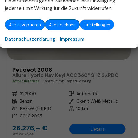
Einverständnis geben. Sie können Ihre Einwilligung
jederzeit mit Wirkung für die Zukunft widerrufen.
Alle akzeptieren
Alle ablehnen
Einstellungen
Datenschutzerklärung
Impressum
ab 168,– € mtl.
Peugeot 2008
Allure Hybrid Nav Keyl ACC 360° SHZ 2xPDC
sofort lieferbar
Fahrzeug mit Tageszulassung
Fahrzeugnr.
322900
Getriebe
Automatik
Kraftstoff
Benzin
Außenfarbe
Okenit Weiß Metallic
Leistung
100 kW (136 PS)
Kilometerstand
10 km
09.10.2025
26.276,– €
Details
incl. 19% MwSt.