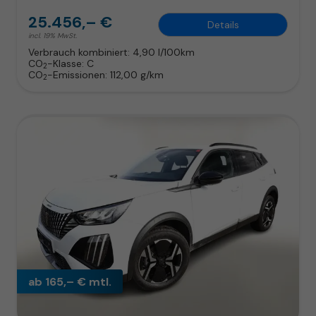
25.456,– €
Details
incl. 19% MwSt.
Verbrauch kombiniert:
4,90 l/100km
CO
-Klasse:
C
2
CO
-Emissionen:
112,00 g/km
2
ab 165,– € mtl.