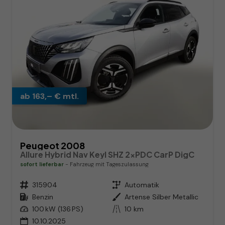
ab 163,– € mtl.
Peugeot 2008
Allure Hybrid Nav Keyl SHZ 2xPDC CarP DigC
sofort lieferbar
Fahrzeug mit Tageszulassung
Fahrzeugnr.
315904
Getriebe
Automatik
Kraftstoff
Benzin
Außenfarbe
Artense Silber Metallic
Leistung
100 kW (136 PS)
Kilometerstand
10 km
10.10.2025