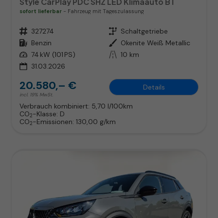
Style CarPlay PDC SHZ LED Klimaauto BT
sofort lieferbar
Fahrzeug mit Tageszulassung
Fahrzeugnr.
327274
Getriebe
Schaltgetriebe
Kraftstoff
Benzin
Außenfarbe
Okenite Weiß Metallic
Leistung
74 kW (101 PS)
Kilometerstand
10 km
31.03.2026
20.580,– €
Details
incl. 19% MwSt.
Verbrauch kombiniert:
5,70 l/100km
CO
-Klasse:
D
2
CO
-Emissionen:
130,00 g/km
2