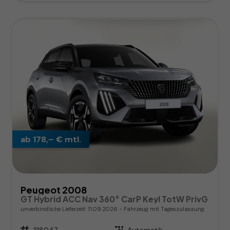
ab 178,– € mtl.
Peugeot 2008
GT Hybrid ACC Nav 360° CarP Keyl TotW PrivG
unverbindliche Lieferzeit:
11.09.2026
Fahrzeug mit Tageszulassung
Fahrzeugnr.
318047
Getriebe
Automatik