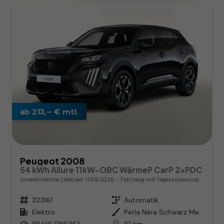
ab 213,– € mtl.
Peugeot 2008
54 kWh Allure 11kW-OBC WärmeP CarP 2xPDC
unverbindliche Lieferzeit:
11.09.2026
Fahrzeug mit Tageszulassung
Fahrzeugnr.
323161
Getriebe
Automatik
Kraftstoff
Elektro
Außenfarbe
Perla Nera Schwarz Metallic
Leistung
115 kW (156 PS)
Kilometerstand
10 km