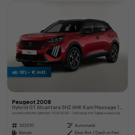
ab 181,– € mtl.
Peugeot 2008
Hybrid GT Alcantara SHZ AHK Kam Massage 17Z
unverbindliche Lieferzeit:
11.09.2026
Fahrzeug mit Tageszulassung
Fahrzeugnr.
322370
Getriebe
Automatik
Kraftstoff
Benzin
Außenfarbe
Elixir Rot / Dach in Perla Nera