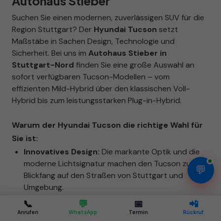
Autohaus Stieber
Suchen Sie einen modernen, zuverlässigen SUV für die
Region Stuttgart? Der
Hyundai Tucson
setzt
Maßstäbe in Sachen Design, Technologie und
Sicherheit. Bei uns im
Autohaus Stieber in
Stuttgart-Nord
finden Sie eine große Auswahl an
sofort verfügbaren Tucson-Modellen – vom
effizienten Mild-Hybrid über den klassischen Voll-
Hybrid bis zum leistungsstarken Plug-in-Hybrid.
Warum der Hyundai Tucson die richtige Wahl für
Sie ist:
Innovatives Design:
Die markante Optik und die
moderne Lichtsignatur machen den Tucson zum
💬
Blickfang auf den Straßen von Stuttgart und
Umgebung.
📞
💬
📅
📲
Modernste Antriebstechnik:
Wählen Sie
Anrufen
WhatsApp
Termin
Rückruf