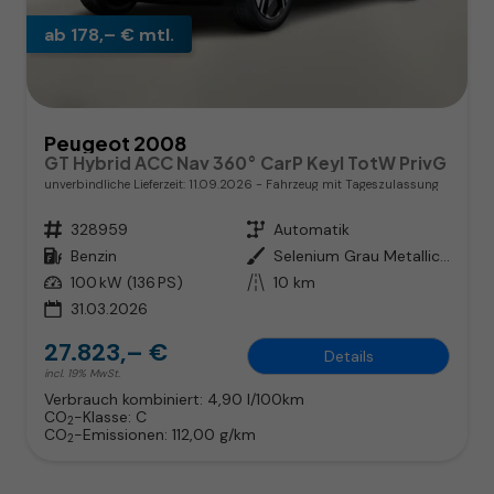
ab 178,– € mtl.
Peugeot 2008
GT Hybrid ACC Nav 360° CarP Keyl TotW PrivG
unverbindliche Lieferzeit:
11.09.2026
Fahrzeug mit Tageszulassung
Fahrzeugnr.
328959
Getriebe
Automatik
Kraftstoff
Benzin
Außenfarbe
Selenium Grau Metallic / Dach in
Leistung
100 kW (136 PS)
Kilometerstand
10 km
31.03.2026
27.823,– €
Details
incl. 19% MwSt.
Verbrauch kombiniert:
4,90 l/100km
CO
-Klasse:
C
2
CO
-Emissionen:
112,00 g/km
2