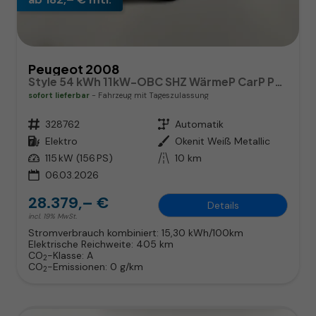
Peugeot 2008
Style 54 kWh 11kW-OBC SHZ WärmeP CarP PDC
sofort lieferbar
Fahrzeug mit Tageszulassung
Fahrzeugnr.
328762
Getriebe
Automatik
Kraftstoff
Elektro
Außenfarbe
Okenit Weiß Metallic
Leistung
115 kW (156 PS)
Kilometerstand
10 km
06.03.2026
28.379,– €
Details
incl. 19% MwSt.
Stromverbrauch kombiniert:
15,30 kWh/100km
Elektrische Reichweite:
405 km
CO
-Klasse:
A
2
CO
-Emissionen:
0 g/km
2