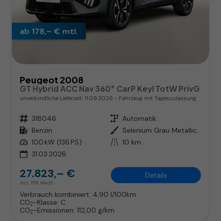
ab 178,– € mtl.
Peugeot 2008
GT Hybrid ACC Nav 360° CarP Keyl TotW PrivG
unverbindliche Lieferzeit:
11.09.2026
Fahrzeug mit Tageszulassung
Fahrzeugnr.
318046
Getriebe
Automatik
Kraftstoff
Benzin
Außenfarbe
Selenium Grau Metallic / Dach i
Leistung
100 kW (136 PS)
Kilometerstand
10 km
31.03.2026
27.823,– €
Details
incl. 19% MwSt.
Verbrauch kombiniert:
4,90 l/100km
CO
-Klasse:
C
2
CO
-Emissionen:
112,00 g/km
2