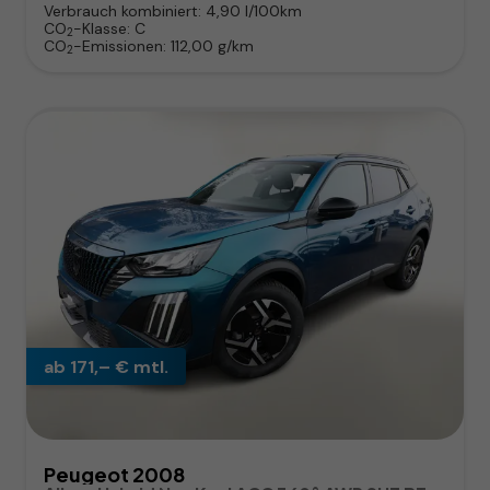
Verbrauch kombiniert:
4,90 l/100km
CO
-Klasse:
C
2
CO
-Emissionen:
112,00 g/km
2
ab 171,– € mtl.
Peugeot 2008