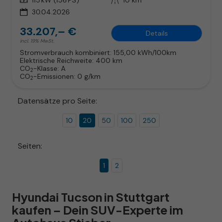
30.04.2026
33.207,– €
Details
incl. 19% MwSt.
Stromverbrauch kombiniert:
155,00 kWh/100km
Elektrische Reichweite:
400 km
CO
-Klasse:
A
2
CO
-Emissionen:
0 g/km
2
Datensätze pro Seite:
10
20
50
100
250
Seiten:
1
2
Hyundai Tucson in Stuttgart
kaufen – Dein SUV-Experte im