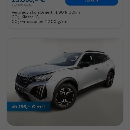
Details
incl. 19% MwSt.
Verbrauch kombiniert:
4,90 l/100km
CO
-Klasse:
C
2
CO
-Emissionen:
112,00 g/km
2
ab 166,– € mtl.