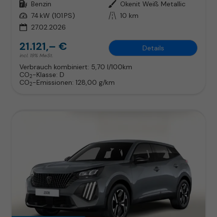
Kraftstoff
Benzin
Außenfarbe
Okenit Weiß Metallic
Leistung
74 kW (101 PS)
Kilometerstand
10 km
27.02.2026
21.121,– €
Details
incl. 19% MwSt.
Verbrauch kombiniert:
5,70 l/100km
CO
-Klasse:
D
2
CO
-Emissionen:
128,00 g/km
2