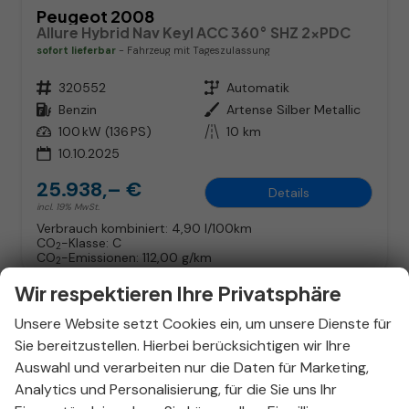
Peugeot 2008
Allure Hybrid Nav Keyl ACC 360° SHZ 2xPDC
sofort lieferbar
Fahrzeug mit Tageszulassung
Fahrzeugnr.
320552
Getriebe
Automatik
Kraftstoff
Benzin
Außenfarbe
Artense Silber Metallic
Leistung
100 kW (136 PS)
Kilometerstand
10 km
10.10.2025
25.938,– €
Details
incl. 19% MwSt.
Verbrauch kombiniert:
4,90 l/100km
CO
-Klasse:
C
2
CO
-Emissionen:
112,00 g/km
2
Wir respektieren Ihre Privatsphäre
Unsere Website setzt Cookies ein, um unsere Dienste für
Sie bereitzustellen. Hierbei berücksichtigen wir Ihre
Auswahl und verarbeiten nur die Daten für Marketing,
Analytics und Personalisierung, für die Sie uns Ihr