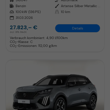
Kraftstoff
Benzin
Außenfarbe
Artense Silber Metallic / Dach i
Leistung
100 kW (136 PS)
Kilometerstand
10 km
31.03.2026
27.823,– €
Details
incl. 19% MwSt.
Verbrauch kombiniert:
4,90 l/100km
CO
-Klasse:
C
2
CO
-Emissionen:
112,00 g/km
2