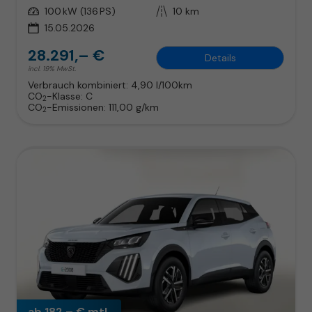
Leistung
100 kW (136 PS)
Kilometerstand
10 km
15.05.2026
28.291,– €
Details
incl. 19% MwSt.
Verbrauch kombiniert:
4,90 l/100km
CO
-Klasse:
C
2
CO
-Emissionen:
111,00 g/km
2
ab 182,– € mtl.