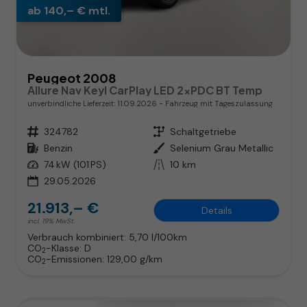
ab 140,– € mtl.
Peugeot 2008
Allure Nav Keyl CarPlay LED 2xPDC BT Temp
unverbindliche Lieferzeit:
11.09.2026
Fahrzeug mit Tageszulassung
Fahrzeugnr.
324782
Getriebe
Schaltgetriebe
Kraftstoff
Benzin
Außenfarbe
Selenium Grau Metallic
Leistung
74 kW (101 PS)
Kilometerstand
10 km
29.05.2026
21.913,– €
Details
incl. 19% MwSt.
Verbrauch kombiniert:
5,70 l/100km
CO
-Klasse:
D
2
CO
-Emissionen:
129,00 g/km
2