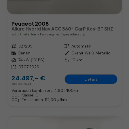
Peugeot 2008
Allure Hybrid Nav ACC 360° CarP Keyl BT SHZ
sofort lieferbar
Fahrzeug mit Tageszulassung
Fahrzeugnr.
327299
Getriebe
Automatik
Kraftstoff
Benzin
Außenfarbe
Okenit Weiß Metallic
Leistung
74 kW (101 PS)
Kilometerstand
10 km
07.07.2026
24.497,– €
Details
incl. 19% MwSt.
Verbrauch kombiniert:
4,90 l/100km
CO
-Klasse:
C
2
CO
-Emissionen:
112,00 g/km
2