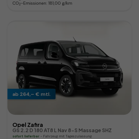
CO
-Emissionen:
181,00 g/km
2
ab 264,– € mtl.
Opel Zafira
GS 2.2 D 180 AT8 L Nav 8-S Massage SHZ
sofort lieferbar
Fahrzeug mit Tageszulassung