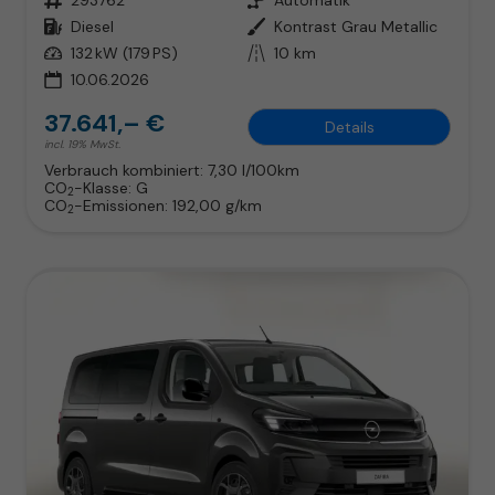
Kraftstoff
Diesel
Außenfarbe
Kontrast Grau Metallic
Leistung
132 kW (179 PS)
Kilometerstand
10 km
10.06.2026
37.641,– €
Details
incl. 19% MwSt.
Verbrauch kombiniert:
7,30 l/100km
CO
-Klasse:
G
2
CO
-Emissionen:
192,00 g/km
2