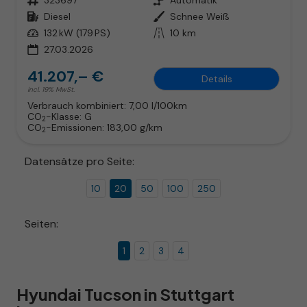
Kraftstoff
Diesel
Außenfarbe
Schnee Weiß
Leistung
132 kW (179 PS)
Kilometerstand
10 km
27.03.2026
41.207,– €
Details
incl. 19% MwSt.
Verbrauch kombiniert:
7,00 l/100km
CO
-Klasse:
G
2
CO
-Emissionen:
183,00 g/km
2
Datensätze pro Seite:
10
20
50
100
250
Seiten:
1
2
3
4
Hyundai Tucson in Stuttgart