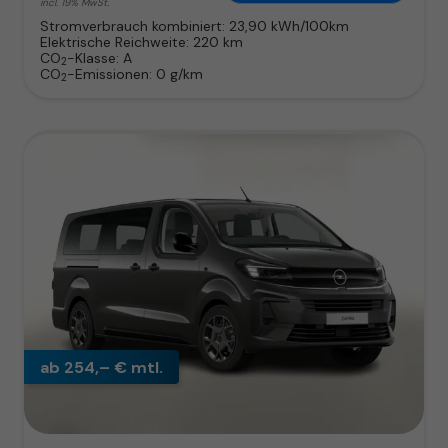
incl. 19% MwSt.
Stromverbrauch kombiniert:
23,90 kWh/100km
Elektrische Reichweite:
220 km
CO
-Klasse:
A
2
CO
-Emissionen:
0 g/km
2
ab 254,– € mtl.