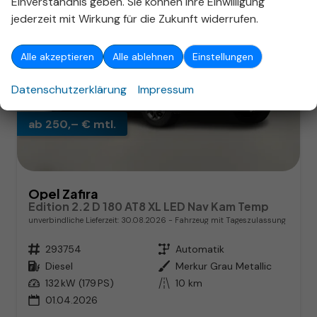
Einverständnis geben. Sie können Ihre Einwilligung
jederzeit mit Wirkung für die Zukunft widerrufen.
Alle akzeptieren
Alle ablehnen
Einstellungen
Datenschutzerklärung
Impressum
ab 250,– € mtl.
Opel Zafira
Edition 2.2 D 180 AT8 XL LED Nav Kam Temp
unverbindliche Lieferzeit:
30.08.2026
Fahrzeug mit Tageszulassung
Fahrzeugnr.
293754
Getriebe
Automatik
Kraftstoff
Diesel
Außenfarbe
Merkur Grau Metallic
Leistung
132 kW (179 PS)
Kilometerstand
10 km
01.04.2026