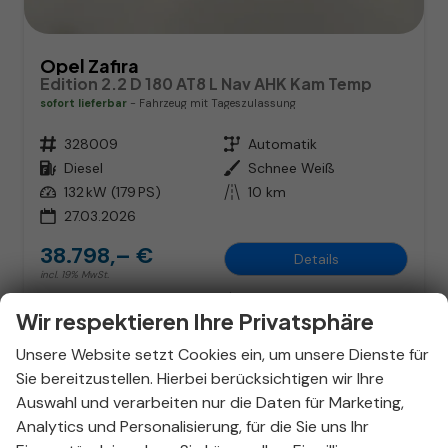
Opel Zafira
Edition 2.2 D 180 AT8 L Nav AHK Kam Temp
sofort lieferbar
Fahrzeug mit Tageszulassung
Fahrzeugnr.
328009
Getriebe
Automatik
Kraftstoff
Diesel
Außenfarbe
Schnee Weiß
Leistung
132 kW (179 PS)
Kilometerstand
10 km
27.03.2026
38.798,– €
Details
incl. 19% MwSt.
Verbrauch kombiniert:
6,90 l/100km
CO
-Klasse:
G
Wir respektieren Ihre Privatsphäre
2
CO
-Emissionen:
181,00 g/km
2
Unsere Website setzt Cookies ein, um unsere Dienste für
Sie bereitzustellen. Hierbei berücksichtigen wir Ihre
Auswahl und verarbeiten nur die Daten für Marketing,
Analytics und Personalisierung, für die Sie uns Ihr