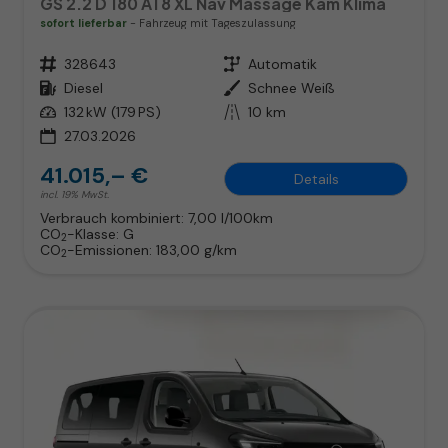
GS 2.2 D 180 AT8 XL Nav Massage Kam Klima
sofort lieferbar
Fahrzeug mit Tageszulassung
Fahrzeugnr.
328643
Getriebe
Automatik
Kraftstoff
Diesel
Außenfarbe
Schnee Weiß
Leistung
132 kW (179 PS)
Kilometerstand
10 km
27.03.2026
41.015,– €
Details
incl. 19% MwSt.
Verbrauch kombiniert:
7,00 l/100km
CO
-Klasse:
G
2
CO
-Emissionen:
183,00 g/km
2