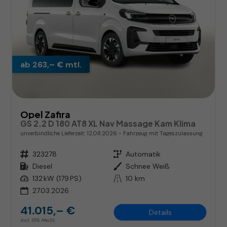
ab 263,– € mtl.
Opel Zafira
GS 2.2 D 180 AT8 XL Nav Massage Kam Klima
unverbindliche Lieferzeit:
12.08.2026
Fahrzeug mit Tageszulassung
Fahrzeugnr.
323278
Getriebe
Automatik
Kraftstoff
Diesel
Außenfarbe
Schnee Weiß
Leistung
132 kW (179 PS)
Kilometerstand
10 km
27.03.2026
41.015,– €
Details
incl. 19% MwSt.