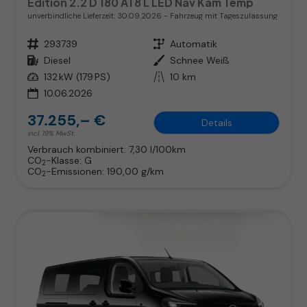
Edition 2.2 D 180 AT8 L LED Nav Kam Temp
unverbindliche Lieferzeit:
30.09.2026
Fahrzeug mit Tageszulassung
Fahrzeugnr.
293739
Getriebe
Automatik
Kraftstoff
Diesel
Außenfarbe
Schnee Weiß
Leistung
132 kW (179 PS)
Kilometerstand
10 km
10.06.2026
37.255,– €
Details
incl. 19% MwSt.
Verbrauch kombiniert:
7,30 l/100km
CO
-Klasse:
G
2
CO
-Emissionen:
190,00 g/km
2