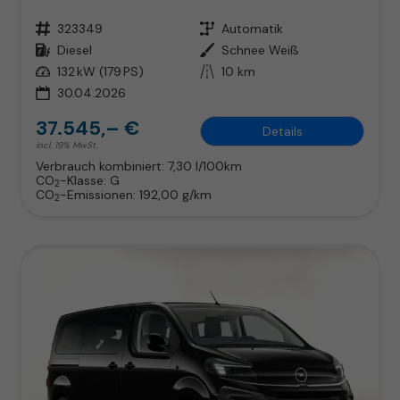
Fahrzeugnr.
323349
Getriebe
Automatik
Kraftstoff
Diesel
Außenfarbe
Schnee Weiß
Leistung
132 kW (179 PS)
Kilometerstand
10 km
30.04.2026
37.545,– €
Details
incl. 19% MwSt.
Verbrauch kombiniert:
7,30 l/100km
CO
-Klasse:
G
2
CO
-Emissionen:
192,00 g/km
2