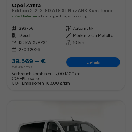
Opel Zafira
Edition 2.2 D 180 AT8 XL Nav AHK Kam Temp
sofort lieferbar
Fahrzeug mit Tageszulassung
Fahrzeugnr.
293756
Getriebe
Automatik
Kraftstoff
Diesel
Außenfarbe
Merkur Grau Metallic
Leistung
132 kW (179 PS)
Kilometerstand
10 km
27.03.2026
39.569,– €
Details
incl. 19% MwSt.
Verbrauch kombiniert:
7,00 l/100km
CO
-Klasse:
G
2
CO
-Emissionen:
183,00 g/km
2