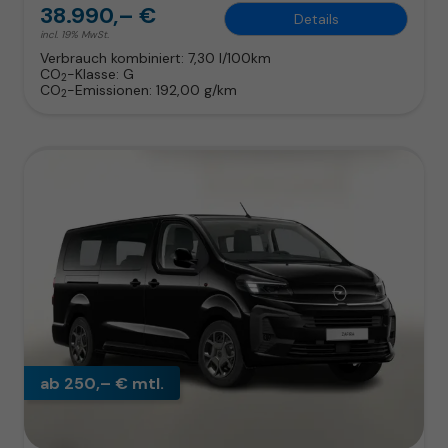
38.990,– €
Details
incl. 19% MwSt.
Verbrauch kombiniert:
7,30 l/100km
CO
-Klasse:
G
2
CO
-Emissionen:
192,00 g/km
2
ab 250,– € mtl.