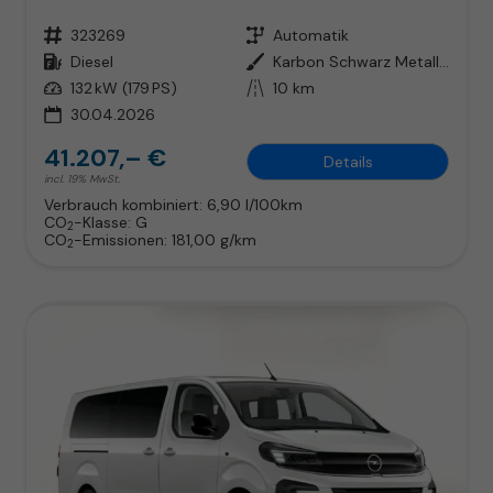
Fahrzeugnr.
323269
Getriebe
Automatik
Kraftstoff
Diesel
Außenfarbe
Karbon Schwarz Metallic
Leistung
132 kW (179 PS)
Kilometerstand
10 km
30.04.2026
41.207,– €
Details
incl. 19% MwSt.
Verbrauch kombiniert:
6,90 l/100km
CO
-Klasse:
G
2
CO
-Emissionen:
181,00 g/km
2