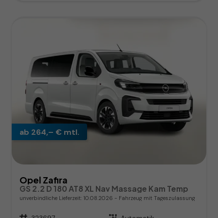
ab 264,– € mtl.
Opel Zafira
GS 2.2 D 180 AT8 XL Nav Massage Kam Temp
unverbindliche Lieferzeit:
10.08.2026
Fahrzeug mit Tageszulassung
Fahrzeugnr.
323697
Getriebe
Automatik