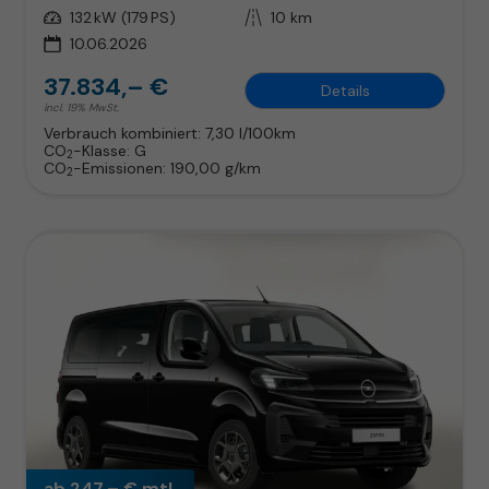
Leistung
132 kW (179 PS)
Kilometerstand
10 km
10.06.2026
37.834,– €
Details
incl. 19% MwSt.
Verbrauch kombiniert:
7,30 l/100km
CO
-Klasse:
G
2
CO
-Emissionen:
190,00 g/km
2
ab 247,– € mtl.