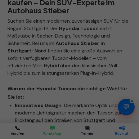
kaufen – Dein SUV-Experte im
Autohaus Stieber
Suchen Sie einen modernen, zuverlässigen SUV für die
Region Stuttgart? Der
Hyundai Tucson
setzt
Maßstäbe in Sachen Design, Technologie und
Sicherheit. Bei uns im
Autohaus Stieber in
Stuttgart-Nord
finden Sie eine große Auswahl an
sofort verfügbaren Tucson-Modellen – vom
effizienten Mild-Hybrid über den klassischen Voll-
Hybrid bis zum leistungsstarken Plug-in-Hybrid.
Warum der Hyundai Tucson die richtige Wahl für
Sie ist:
Innovatives Design:
Die markante Optik und die
💬
moderne Lichtsignatur machen den Tucson zum
Blickfang auf den Straßen von Stuttgart und
Umgebung.
📞
💬
📅
📲
Anrufen
WhatsApp
Termin
Rückruf