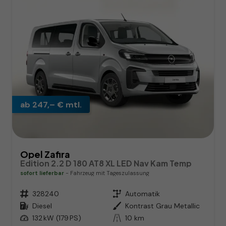
ab 247,– € mtl.
Opel Zafira
Edition 2.2 D 180 AT8 XL LED Nav Kam Temp
sofort lieferbar
Fahrzeug mit Tageszulassung
Fahrzeugnr.
328240
Getriebe
Automatik
Kraftstoff
Diesel
Außenfarbe
Kontrast Grau Metallic
Leistung
132 kW (179 PS)
Kilometerstand
10 km