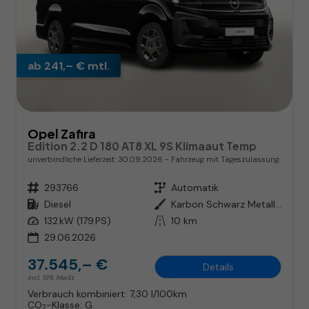
ab 241,– € mtl.
Opel Zafira
Edition 2.2 D 180 AT8 XL 9S Klimaaut Temp
unverbindliche Lieferzeit:
30.09.2026
Fahrzeug mit Tageszulassung
Fahrzeugnr.
293766
Getriebe
Automatik
Kraftstoff
Diesel
Außenfarbe
Karbon Schwarz Metallic
Leistung
132 kW (179 PS)
Kilometerstand
10 km
29.06.2026
37.545,– €
Details
incl. 19% MwSt.
Verbrauch kombiniert:
7,30 l/100km
CO
-Klasse:
G
2