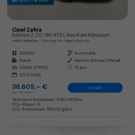
Opel Zafira
Edition 2.2 D 180 AT8 L Nav Kam Klimaaut
sofort lieferbar
Fahrzeug mit Tageszulassung
Fahrzeugnr.
325262
Getriebe
Automatik
Kraftstoff
Diesel
Außenfarbe
Karbon Schwarz Metallic
Leistung
132 kW (179 PS)
Kilometerstand
10 km
27.03.2026
38.605,– €
Details
incl. 19% MwSt.
Verbrauch kombiniert:
6,90 l/100km
CO
-Klasse:
G
2
CO
-Emissionen:
180,00 g/km
2