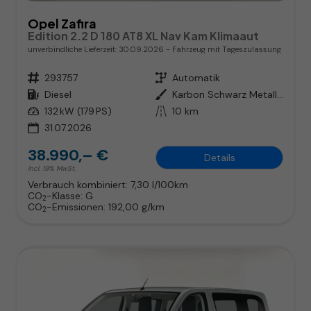
Opel Zafira
Edition 2.2 D 180 AT8 XL Nav Kam Klimaaut
unverbindliche Lieferzeit:
30.09.2026
Fahrzeug mit Tageszulassung
Fahrzeugnr.
293757
Getriebe
Automatik
Kraftstoff
Diesel
Außenfarbe
Karbon Schwarz Metallic
Leistung
132 kW (179 PS)
Kilometerstand
10 km
31.07.2026
38.990,– €
Details
incl. 19% MwSt.
Verbrauch kombiniert:
7,30 l/100km
CO
-Klasse:
G
2
CO
-Emissionen:
192,00 g/km
2