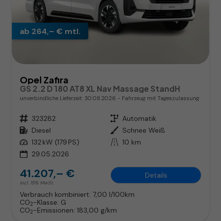
ab 264,– € mtl.
Opel Zafira
GS 2.2 D 180 AT8 XL Nav Massage StandH
unverbindliche Lieferzeit:
30.08.2026
Fahrzeug mit Tageszulassung
Fahrzeugnr.
323282
Getriebe
Automatik
Kraftstoff
Diesel
Außenfarbe
Schnee Weiß
Leistung
132 kW (179 PS)
Kilometerstand
10 km
29.05.2026
41.207,– €
Details
incl. 19% MwSt.
Verbrauch kombiniert:
7,00 l/100km
CO
-Klasse:
G
2
CO
-Emissionen:
183,00 g/km
2