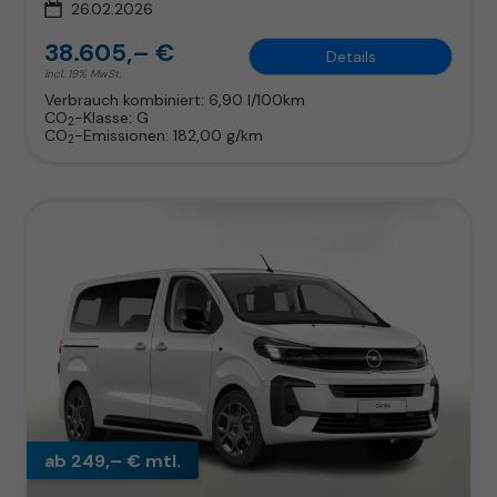
26.02.2026
38.605,– €
Details
incl. 19% MwSt.
Verbrauch kombiniert:
6,90 l/100km
CO
-Klasse:
G
2
CO
-Emissionen:
182,00 g/km
2
ab 249,– € mtl.