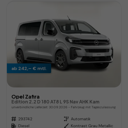
ab 242,– € mtl.
Opel Zafira
Edition 2.2 D 180 AT8 L 9S Nav AHK Kam
unverbindliche Lieferzeit:
30.09.2026
Fahrzeug mit Tageszulassung
Fahrzeugnr.
293742
Getriebe
Automatik
Kraftstoff
Diesel
Außenfarbe
Kontrast Grau Metallic