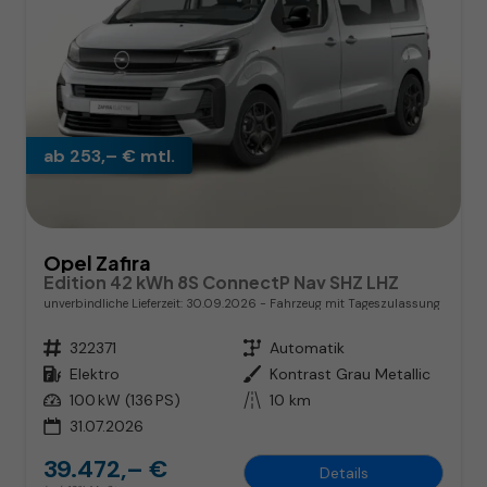
ab 253,– € mtl.
Opel Zafira
Edition 42 kWh 8S ConnectP Nav SHZ LHZ
unverbindliche Lieferzeit:
30.09.2026
Fahrzeug mit Tageszulassung
Fahrzeugnr.
322371
Getriebe
Automatik
Kraftstoff
Elektro
Außenfarbe
Kontrast Grau Metallic
Leistung
100 kW (136 PS)
Kilometerstand
10 km
31.07.2026
39.472,– €
Details