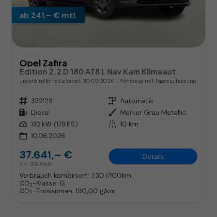
ab 241,– € mtl.
Opel Zafira
Edition 2.2 D 180 AT8 L Nav Kam Klimaaut
unverbindliche Lieferzeit:
30.09.2026
Fahrzeug mit Tageszulassung
Fahrzeugnr.
322123
Getriebe
Automatik
Kraftstoff
Diesel
Außenfarbe
Merkur Grau Metallic
Leistung
132 kW (179 PS)
Kilometerstand
10 km
10.06.2026
37.641,– €
Details
incl. 19% MwSt.
Verbrauch kombiniert:
7,30 l/100km
CO
-Klasse:
G
2
CO
-Emissionen:
190,00 g/km
2