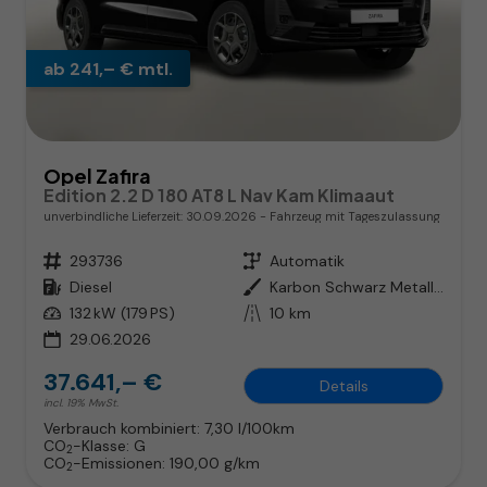
ab 241,– € mtl.
Opel Zafira
Edition 2.2 D 180 AT8 L Nav Kam Klimaaut
unverbindliche Lieferzeit:
30.09.2026
Fahrzeug mit Tageszulassung
Fahrzeugnr.
293736
Getriebe
Automatik
Kraftstoff
Diesel
Außenfarbe
Karbon Schwarz Metallic
Leistung
132 kW (179 PS)
Kilometerstand
10 km
29.06.2026
37.641,– €
Details
incl. 19% MwSt.
Verbrauch kombiniert:
7,30 l/100km
CO
-Klasse:
G
2
CO
-Emissionen:
190,00 g/km
2