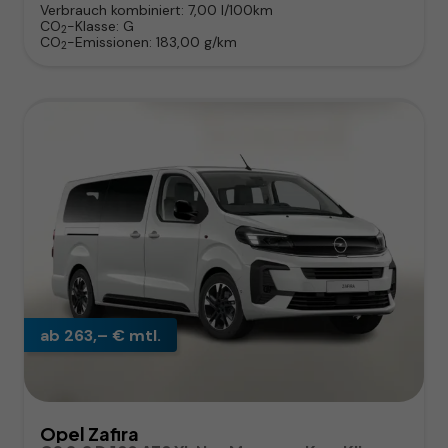
Verbrauch kombiniert:
7,00 l/100km
CO
-Klasse:
G
2
CO
-Emissionen:
183,00 g/km
2
ab 263,– € mtl.
Opel Zafira