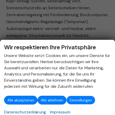
Kopf-Airbag-System, Seitenairbag vorn,
Sonnenschutzrollo an Seitenscheiben hinten,
Zentralverriegelung mit Fernbedienung, Bordcomputer,
Geschwindigkeits-Regelanlage (Tempomat),
Außenspiegel elektr. verstell- und heizbar, elektr.
anklappbar, Einschaltautomatik für Fahrlicht,
Scheibenwischer mit Regensensor, Reifendruck-
Wir respektieren Ihre Privatsphäre
Kontrollsystem, Rußpartikelfilter
Unsere Website setzt Cookies ein, um unsere Dienste für
Innen
Sie bereitzustellen. Hierbei berücksichtigen wir Ihre
Armlehnen
Mittelarmlehne
Auswahl und verarbeiten nur die Daten für Marketing,
Fensterheber
elektrisch
Analytics und Personalisierung, für die Sie uns Ihr
Einverständnis geben. Sie können Ihre Einwilligung
Klimatisierung
Klimaautomatik
jederzeit mit Wirkung für die Zukunft widerrufen.
Lenkrad
mit Multifunktionen
Sitze
Isofix (Kindersitzbefestigung)
Alle akzeptieren
Alle ablehnen
Einstellungen
Sitze: Lordosenstütze
Fahrer
Datenschutzerklärung
Impressum