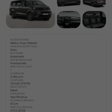
AUSSENFARBE
Merkur Grau Metallic
INNENAUSSTATTUNG
Grau
GETRIEBE
Automatik
ANTRIEBSACHSE
Frontantrieb
PARTIKELFILTER
1
HUBRAUM
2.184 ccm
LEISTUNG
132 kW (179 PS)
KRAFTSTOFF
Diesel
KATEGORIE
Van/Minibus
KILOMETERSTAND
10 km
ERSTZULASSUNG
27.03.2026