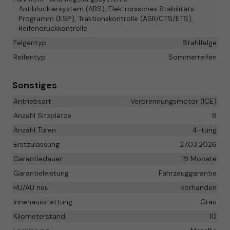
Antiblockiersystem (ABS), Elektronisches Stabilitäts-
Programm (ESP), Traktionskontrolle (ASR/CTS/ETS),
Reifendruckkontrolle
Felgentyp
Stahlfelge
Reifentyp
Sommerreifen
Sonstiges
Antriebsart
Verbrennungsmotor (ICE)
Anzahl Sitzplätze
8
Anzahl Türen
4-türig
Erstzulassung
27.03.2026
Garantiedauer
19 Monate
Garantieleistung
Fahrzeuggarantie
HU/AU neu
vorhanden
Innenausstattung
Grau
Kilometerstand
10