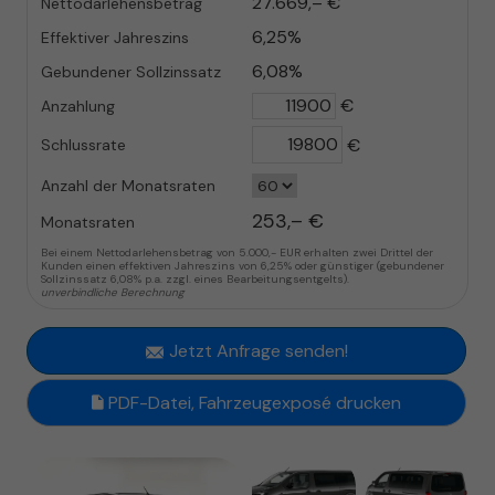
27.669,– €
Nettodarlehensbetrag
6,25%
Effektiver Jahreszins
6,08%
Gebundener Sollzinssatz
€
Anzahlung
€
Schlussrate
Anzahl der Monatsraten
253,– €
Monatsraten
Bei einem Nettodarlehensbetrag von 5.000,- EUR erhalten zwei Drittel der
Kunden einen effektiven Jahreszins von 6,25% oder günstiger (gebundener
Sollzinssatz 6,08% p.a. zzgl. eines Bearbeitungsentgelts).
unverbindliche Berechnung
Jetzt Anfrage senden!
PDF-Datei, Fahrzeugexposé drucken