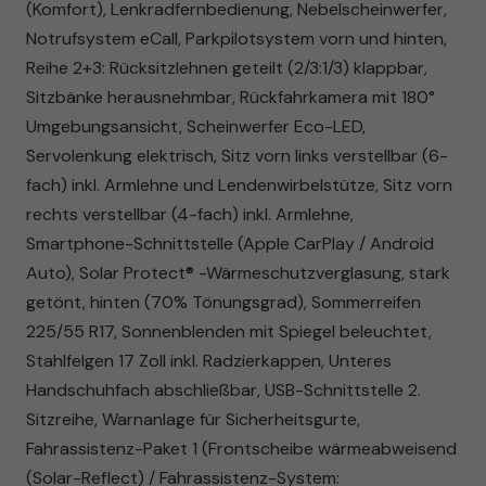
(Komfort), Lenkradfernbedienung, Nebelscheinwerfer,
Notrufsystem eCall, Parkpilotsystem vorn und hinten,
Reihe 2+3: Rücksitzlehnen geteilt (2/3:1/3) klappbar,
Sitzbänke herausnehmbar, Rückfahrkamera mit 180°
Umgebungsansicht, Scheinwerfer Eco-LED,
Servolenkung elektrisch, Sitz vorn links verstellbar (6-
fach) inkl. Armlehne und Lendenwirbelstütze, Sitz vorn
rechts verstellbar (4-fach) inkl. Armlehne,
Smartphone-Schnittstelle (Apple CarPlay / Android
Auto), Solar Protect® -Wärmeschutzverglasung, stark
getönt, hinten (70% Tönungsgrad), Sommerreifen
225/55 R17, Sonnenblenden mit Spiegel beleuchtet,
Stahlfelgen 17 Zoll inkl. Radzierkappen, Unteres
Handschuhfach abschließbar, USB-Schnittstelle 2.
Sitzreihe, Warnanlage für Sicherheitsgurte,
Fahrassistenz-Paket 1 (Frontscheibe wärmeabweisend
(Solar-Reflect) / Fahrassistenz-System: