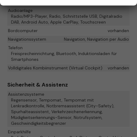
Infotainment & Kommunikation
Audioanlage
Radio/MP3-Player, Radio, Schnittstelle USB, Digitalradio
DAB, Android Auto, Apple CarPlay, Touchscreen
Bordcomputer
vorhanden
Navigationssystem
Navigation, Navigation per Audio
Telefon
Freisprecheinrichtung, Bluetooth, Induktionsladen für
Smartphones
Volldigitales Kombiinstrument (Virtual Cockpit)
vorhanden
Sicherheit & Assistenz
Assistenzsysteme
Regensensor, Tempomat, Tempomat mit
Lenkradkontrolle, Notbremsassistent (City-Safety),
Spurhalteassistent, Verkehrzeichenerkennung,
Müdigkeitserkennungs-Sensor, Notrufsystem,
Geschwindigkeitsbegrenzer
Einparkhilfe