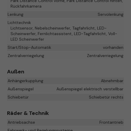
Park Distance Control vorne, Park Distance Control hinten,
Rückfahrkamera
Lenkung
Servolenkung
Lichttechnik
Lichtsensor, Nebelscheinwerfer, Tagfahrlicht, LED-
Scheinwerfer, Fernlichtassistent, LED-Tagfahrlicht, Voll-
LED Scheinwerfer
Start/Stop-Automatik
vorhanden
Zentralverriegelung
Zentralverriegelung
Außen
Anhängerkupplung
Abnehmbar
Außenspiegel
Außenspiegel elektrisch verstellbar
Schiebetür
Schiebetür rechts
Räder & Technik
Antriebsachse
Frontantrieb
Fahrwerk- und Regelungssysteme