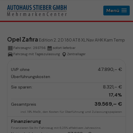
Menü
Opel Zafira
Edition 2.2 D 180 AT8 XL Nav AHK Kam Temp
Fahrzeugnr.:
293756
sofort lieferbar
Fahrzeug mit Tageszulassung
Zentrallager
47.890,– €
UVP ohne
Überführungskosten
8.321,– €
Sie sparen:
17,4%
39.569,– €
Gesamtpreis
incl. 19% MwSt., den Kosten für Überführung und Zulassungspapieren
Finanzierung
Finanzieren Sie Ihr Fahrzeug mit 6,25% effektivem Jahreszins.