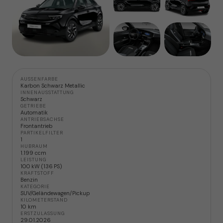
AUSSENFARBE
Karbon Schwarz Metallic
INNENAUSSTATTUNG
Schwarz
GETRIEBE
Automatik
ANTRIEBSACHSE
Frontantrieb
PARTIKELFILTER
1
HUBRAUM
1.199 ccm
LEISTUNG
100 kW (136 PS)
KRAFTSTOFF
Benzin
KATEGORIE
SUV/Geländewagen/Pickup
KILOMETERSTAND
10 km
ERSTZULASSUNG
29.01.2026