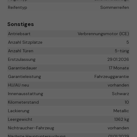
Reifentyp
Sommerreifen
Sonstiges
Antriebsart
Verbrennungsmotor (ICE)
Anzahl Sitzplätze
5
Anzahl Türen
5-türig
Erstzulassung
29.01.2026
Garantiedauer
17 Monate
Garantieleistung
Fahrzeuggarantie
HU/AU neu
vorhanden
Innenausstattung
Schwarz
Kilometerstand
10
Lackierung
Metallic
Leergewicht
1362 kg
Nichtraucher-Fahrzeug
vorhanden
Nächste Hauptuntersuchung
01.01.2029