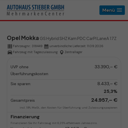
Menü
Opel Mokka
GS Hybrid SHZ Kam PDC CarPl LaneA 17Z
Fahrzeugnr.:
318449
unverbindliche Lieferzeit:
11.09.2026
Fahrzeug mit Tageszulassung
Zentrallager
33.390,– €
UVP ohne
Überführungskosten
8.433,– €
Sie sparen:
25,3%
24.957,– €
Gesamtpreis
incl. 19% MwSt., den Kosten für Überführung und Zulassungspapieren
Finanzierung
Finanzieren Sie Ihr Fahrzeug mit 6,25% effektivem Jahreszins.