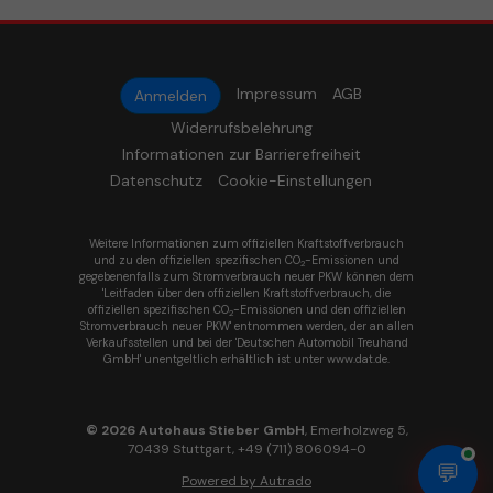
Impressum
AGB
Anmelden
Widerrufsbelehrung
Informationen zur Barrierefreiheit
Datenschutz
Cookie-Einstellungen
Weitere Informationen zum offiziellen Kraftstoffverbrauch
und zu den offiziellen spezifischen CO
-Emissionen und
2
gegebenenfalls zum Stromverbrauch neuer PKW können dem
'Leitfaden über den offiziellen Kraftstoffverbrauch, die
offiziellen spezifischen CO
-Emissionen und den offiziellen
2
Stromverbrauch neuer PKW' entnommen werden, der an allen
Verkaufsstellen und bei der 'Deutschen Automobil Treuhand
GmbH' unentgeltlich erhältlich ist unter www.dat.de.
© 2026
Autohaus Stieber GmbH
,
Emerholzweg 5
,
70439
Stuttgart,
+49 (711) 806094-0
💬
Powered by Autrado