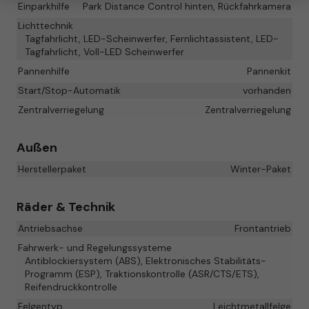
Einparkhilfe
Park Distance Control hinten, Rückfahrkamera
Lichttechnik
Tagfahrlicht, LED-Scheinwerfer, Fernlichtassistent, LED-
Tagfahrlicht, Voll-LED Scheinwerfer
Pannenhilfe
Pannenkit
Start/Stop-Automatik
vorhanden
Zentralverriegelung
Zentralverriegelung
Außen
Herstellerpaket
Winter-Paket
Räder & Technik
Antriebsachse
Frontantrieb
Fahrwerk- und Regelungssysteme
Antiblockiersystem (ABS), Elektronisches Stabilitäts-
Programm (ESP), Traktionskontrolle (ASR/CTS/ETS),
Reifendruckkontrolle
Felgentyp
Leichtmetallfelge