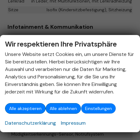
Lenkrad
in Leder, mit Multifunktionen, mit Lenkradheizung
Sitze
Isofix (Kindersitzbefestigung), Sitzheizung
Infotainment & Kommunikation
Assistenzsysteme
Sprachsteuerung
Wir respektieren Ihre Privatsphäre
Audioanlage
Radio/MP3-Player, Radio, Schnittstelle USB, Digitalradio
Unsere Website setzt Cookies ein, um unsere Dienste für
DAB, Android Auto, Apple CarPlay, Touchscreen
Sie bereitzustellen. Hierbei berücksichtigen wir Ihre
Bordcomputer
vorhanden
Auswahl und verarbeiten nur die Daten für Marketing,
Telefon
Freisprecheinrichtung, Bluetooth
Analytics und Personalisierung, für die Sie uns Ihr
Volldigitales Kombiinstrument (Virtual Cockpit)
vorhanden
Einverständnis geben. Sie können Ihre Einwilligung
jederzeit mit Wirkung für die Zukunft widerrufen.
Sicherheit & Assistenz
Alle akzeptieren
Alle ablehnen
Einstellungen
Assistenzsysteme
Regensensor, Tempomat, Tempomat mit
Lenkradkontrolle, Notbremsassistent (City-Safety),
Datenschutzerklärung
Impressum
Spurhalteassistent, Verkehrzeichenerkennung,
Müdigkeitserkennungs-Sensor, Notrufsystem