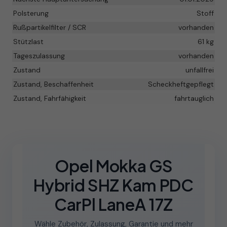
Polsterung
Stoff
Rußpartikelfilter / SCR
vorhanden
Stützlast
61 kg
Tageszulassung
vorhanden
Zustand
unfallfrei
Zustand, Beschaffenheit
Scheckheftgepflegt
Zustand, Fahrfähigkeit
fahrtauglich
Opel Mokka GS
Hybrid SHZ Kam PDC
CarPl LaneA 17Z
Wähle Zubehör, Zulassung, Garantie und mehr