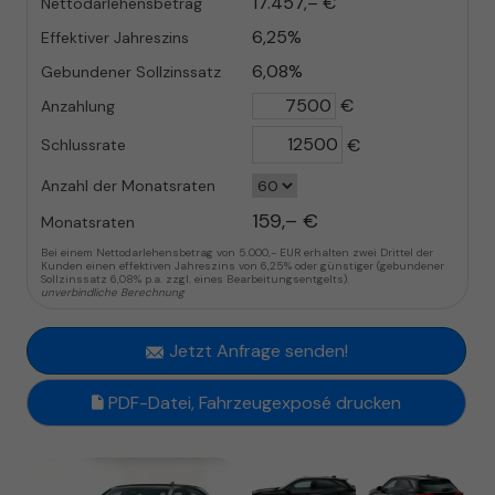
17.457,– €
Nettodarlehensbetrag
6,25%
Effektiver Jahreszins
6,08%
Gebundener Sollzinssatz
€
Anzahlung
€
Schlussrate
Anzahl der Monatsraten
159,– €
Monatsraten
Bei einem Nettodarlehensbetrag von 5.000,- EUR erhalten zwei Drittel der
Kunden einen effektiven Jahreszins von 6,25% oder günstiger (gebundener
Sollzinssatz 6,08% p.a. zzgl. eines Bearbeitungsentgelts).
unverbindliche Berechnung
Jetzt Anfrage senden!
PDF-Datei, Fahrzeugexposé drucken