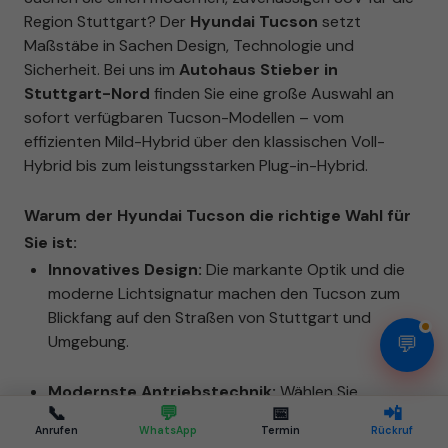
Region Stuttgart? Der
Hyundai Tucson
setzt
Maßstäbe in Sachen Design, Technologie und
Sicherheit. Bei uns im
Autohaus Stieber in
Stuttgart-Nord
finden Sie eine große Auswahl an
sofort verfügbaren Tucson-Modellen – vom
effizienten Mild-Hybrid über den klassischen Voll-
Hybrid bis zum leistungsstarken Plug-in-Hybrid.
Warum der Hyundai Tucson die richtige Wahl für
Sie ist:
Innovatives Design:
Die markante Optik und die
moderne Lichtsignatur machen den Tucson zum
Blickfang auf den Straßen von Stuttgart und
💬
Umgebung.
Modernste Antriebstechnik:
Wählen Sie
📞
💬
📅
📲
zwischen verschiedenen Hybrid-Varianten für
Anrufen
WhatsApp
Termin
Rückruf
maximale Effizienz und geringen Verbrauch im