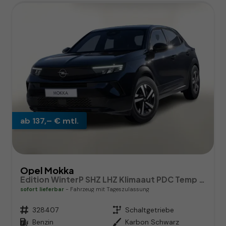
ab 137,– € mtl.
Opel Mokka
Edition WinterP SHZ LHZ Klimaaut PDC Temp CarPlay
sofort lieferbar
Fahrzeug mit Tageszulassung
Fahrzeugnr.
328407
Getriebe
Schaltgetriebe
Kraftstoff
Benzin
Außenfarbe
Karbon Schwarz