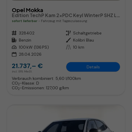
Opel Mokka
Edition TechP Kam 2xPDC Keyl WinterP SHZ LHZ Temp
sofort lieferbar
Fahrzeug mit Tageszulassung
Fahrzeugnr.
328402
Getriebe
Schaltgetriebe
Kraftstoff
Benzin
Außenfarbe
Kolibri Blau
Leistung
100 kW (136 PS)
Kilometerstand
10 km
28.04.2026
21.737,– €
Details
incl. 19% MwSt.
Verbrauch kombiniert:
5,60 l/100km
CO
-Klasse:
D
2
CO
-Emissionen:
127,00 g/km
2