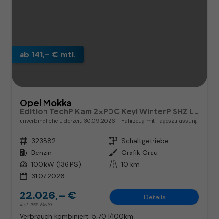
ab 141,– € mtl.
Opel Mokka
Edition TechP Kam 2xPDC Keyl WinterP SHZ LHZ Temp
unverbindliche Lieferzeit:
30.09.2026
Fahrzeug mit Tageszulassung
Fahrzeugnr.
323882
Getriebe
Schaltgetriebe
Kraftstoff
Benzin
Außenfarbe
Grafik Grau
Leistung
100 kW (136 PS)
Kilometerstand
10 km
31.07.2026
22.026,– €
Details
incl. 19% MwSt.
Verbrauch kombiniert:
5,70 l/100km