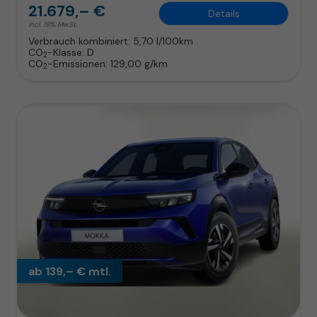
21.679,– €
Details
incl. 19% MwSt.
Verbrauch kombiniert:
5,70 l/100km
CO
-Klasse:
D
2
CO
-Emissionen:
129,00 g/km
2
ab 139,– € mtl.