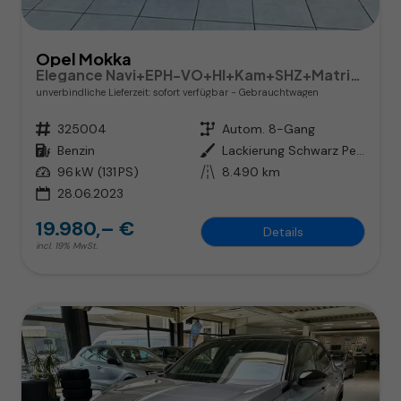
Opel Mokka
Elegance Navi+EPH-VO+HI+Kam+SHZ+Matrix-LED
unverbindliche Lieferzeit: sofort verfügbar
Gebrauchtwagen
Fahrzeugnr.
325004
Getriebe
Autom. 8-Gang
Kraftstoff
Benzin
Außenfarbe
Lackierung Schwarz Perla Nera/Typ Außenverkleidung Metallic-Lackierung
Leistung
96 kW (131 PS)
Kilometerstand
8.490 km
28.06.2023
19.980,– €
Details
incl. 19% MwSt.