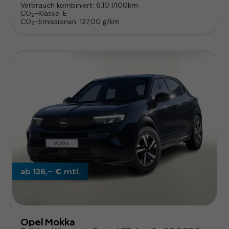
Verbrauch kombiniert:
6,10 l/100km
CO
-Klasse:
E
2
CO
-Emissionen:
137,00 g/km
2
ab 136,– € mtl.
Opel Mokka