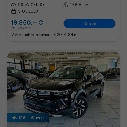
Leistung
96 kW (131 PS)
Kilometerstand
19.890 km
31.05.2023
19.850,– €
Details
incl. 19% MwSt.
Verbrauch kombiniert:
6,20 l/100km
ab 128,– € mtl.