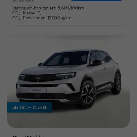
incl. 19% MwSt.
Verbrauch kombiniert:
5,60 l/100km
CO
-Klasse:
D
2
CO
-Emissionen:
127,00 g/km
2
ab 141,– € mtl.