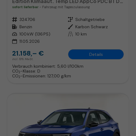
Edition Klimaaut. Temp LED AppCo PDC BT DAB MFL
sofort lieferbar
Fahrzeug mit Tageszulassung
Fahrzeugnr.
324706
Getriebe
Schaltgetriebe
Kraftstoff
Benzin
Außenfarbe
Karbon Schwarz
Leistung
100 kW (136 PS)
Kilometerstand
10 km
11.05.2026
21.158,– €
Details
incl. 19% MwSt.
Verbrauch kombiniert:
5,60 l/100km
CO
-Klasse:
D
2
CO
-Emissionen:
127,00 g/km
2