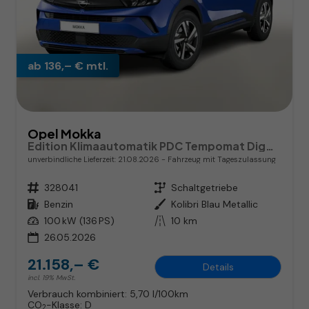
ab 136,– € mtl.
Opel Mokka
Edition Klimaautomatik PDC Tempomat DigCo CarPlay
unverbindliche Lieferzeit:
21.08.2026
Fahrzeug mit Tageszulassung
Fahrzeugnr.
328041
Getriebe
Schaltgetriebe
Kraftstoff
Benzin
Außenfarbe
Kolibri Blau Metallic
Leistung
100 kW (136 PS)
Kilometerstand
10 km
26.05.2026
21.158,– €
Details
incl. 19% MwSt.
Verbrauch kombiniert:
5,70 l/100km
CO
-Klasse:
D
2