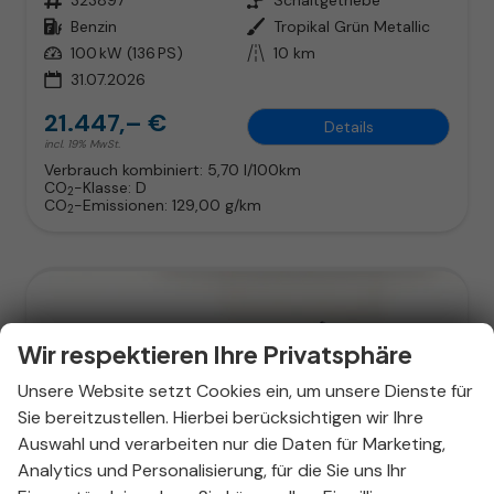
Kraftstoff
Benzin
Außenfarbe
Tropikal Grün Metallic
Leistung
100 kW (136 PS)
Kilometerstand
10 km
31.07.2026
21.447,– €
Details
incl. 19% MwSt.
Verbrauch kombiniert:
5,70 l/100km
CO
-Klasse:
D
2
CO
-Emissionen:
129,00 g/km
2
Wir respektieren Ihre Privatsphäre
Unsere Website setzt Cookies ein, um unsere Dienste für
Sie bereitzustellen. Hierbei berücksichtigen wir Ihre
Auswahl und verarbeiten nur die Daten für Marketing,
Analytics und Personalisierung, für die Sie uns Ihr