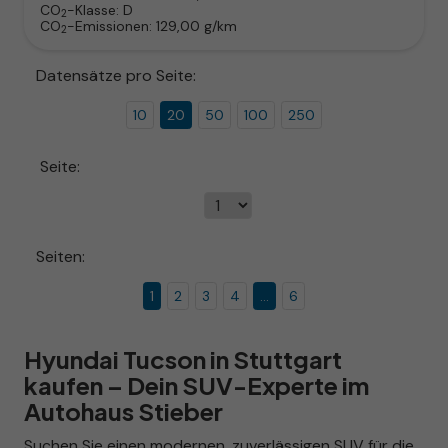
CO
-Klasse:
D
2
CO
-Emissionen:
129,00 g/km
2
Datensätze pro Seite:
10
20
50
100
250
Seite:
Seiten:
1
2
3
4
...
6
Hyundai Tucson in Stuttgart
kaufen – Dein SUV-Experte im
Autohaus Stieber
Suchen Sie einen modernen, zuverlässigen SUV für die