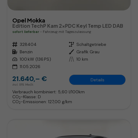
Opel Mokka
Edition TechP Kam 2xPDC Keyl Temp LED DAB
sofort lieferbar
Fahrzeug mit Tageszulassung
Fahrzeugnr.
328404
Getriebe
Schaltgetriebe
Kraftstoff
Benzin
Außenfarbe
Grafik Grau
Leistung
100 kW (136 PS)
Kilometerstand
10 km
11.05.2026
21.640,– €
Details
incl. 19% MwSt.
Verbrauch kombiniert:
5,60 l/100km
CO
-Klasse:
D
2
CO
-Emissionen:
127,00 g/km
2