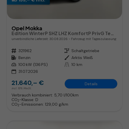
Opel Mokka
Edition WinterP SHZ LHZ KomfortP PrivG Temp PDC
unverbindliche Lieferzeit:
30.08.2026
Fahrzeug mit Tageszulassung
Fahrzeugnr.
321962
Getriebe
Schaltgetriebe
Kraftstoff
Benzin
Außenfarbe
Arktis Weiß
Leistung
100 kW (136 PS)
Kilometerstand
10 km
31.07.2026
21.640,– €
Details
incl. 19% MwSt.
Verbrauch kombiniert:
5,70 l/100km
CO
-Klasse:
D
2
CO
-Emissionen:
129,00 g/km
2