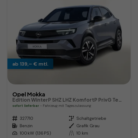
ab 139,– € mtl.
Opel Mokka
Edition WinterP SHZ LHZ KomfortP PrivG Temp PDC
sofort lieferbar
Fahrzeug mit Tageszulassung
Fahrzeugnr.
327710
Getriebe
Schaltgetriebe
Kraftstoff
Benzin
Außenfarbe
Grafik Grau
Leistung
100 kW (136 PS)
Kilometerstand
10 km