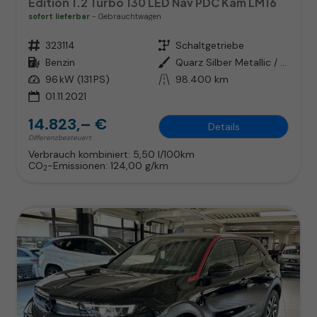
Edition 1.2 Turbo 130 LED Nav PDC Kam LM16
sofort lieferbar
Gebrauchtwagen
Fahrzeugnr.
323114
Getriebe
Schaltgetriebe
Kraftstoff
Benzin
Außenfarbe
Quarz Silber Metallic / Dach: Sc
Leistung
96 kW (131 PS)
Kilometerstand
98.400 km
01.11.2021
14.823,– €
Details
Differenzbesteuert
Verbrauch kombiniert:
5,50 l/100km
CO
-Emissionen:
124,00 g/km
2