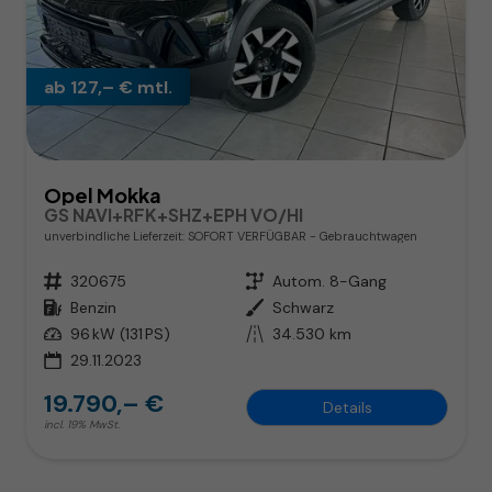
ab 127,– € mtl.
Opel Mokka
GS NAVI+RFK+SHZ+EPH VO/HI
unverbindliche Lieferzeit: SOFORT VERFÜGBAR
Gebrauchtwagen
Fahrzeugnr.
320675
Getriebe
Autom. 8-Gang
Kraftstoff
Benzin
Außenfarbe
Schwarz
Leistung
96 kW (131 PS)
Kilometerstand
34.530 km
29.11.2023
19.790,– €
Details
incl. 19% MwSt.