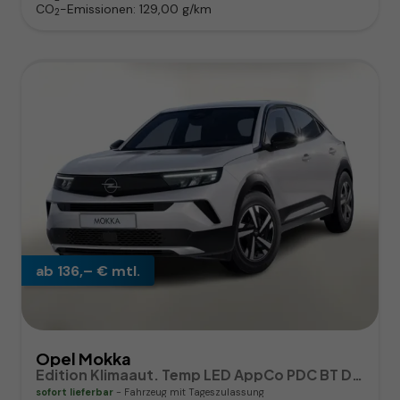
CO
-Emissionen:
129,00 g/km
2
ab 136,– € mtl.
Opel Mokka
Edition Klimaaut. Temp LED AppCo PDC BT DAB MFL
sofort lieferbar
Fahrzeug mit Tageszulassung