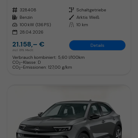
Fahrzeugnr.
328408
Getriebe
Schaltgetriebe
Kraftstoff
Benzin
Außenfarbe
Arktis Weiß
Leistung
100 kW (136 PS)
Kilometerstand
10 km
28.04.2026
21.158,– €
Details
incl. 19% MwSt.
Verbrauch kombiniert:
5,60 l/100km
CO
-Klasse:
D
2
CO
-Emissionen:
127,00 g/km
2