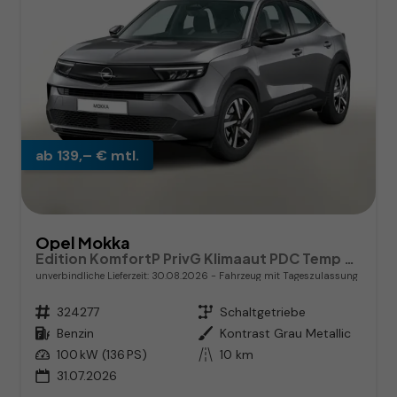
ab 139,– € mtl.
Opel Mokka
Edition KomfortP PrivG Klimaaut PDC Temp CarPlay
unverbindliche Lieferzeit:
30.08.2026
Fahrzeug mit Tageszulassung
Fahrzeugnr.
324277
Getriebe
Schaltgetriebe
Kraftstoff
Benzin
Außenfarbe
Kontrast Grau Metallic
Leistung
100 kW (136 PS)
Kilometerstand
10 km
31.07.2026