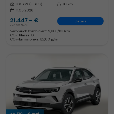
Leistung
100 kW (136 PS)
Kilometerstand
10 km
11.05.2026
21.447,– €
Details
incl. 19% MwSt.
Verbrauch kombiniert:
5,60 l/100km
CO
-Klasse:
D
2
CO
-Emissionen:
127,00 g/km
2
ab 139,– € mtl.