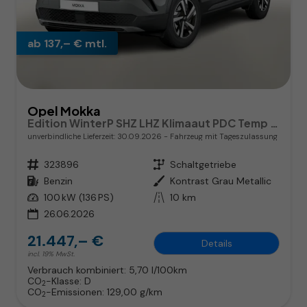
ab 137,– € mtl.
Opel Mokka
Edition WinterP SHZ LHZ Klimaaut PDC Temp CarPlay
unverbindliche Lieferzeit:
30.09.2026
Fahrzeug mit Tageszulassung
Fahrzeugnr.
323896
Getriebe
Schaltgetriebe
Kraftstoff
Benzin
Außenfarbe
Kontrast Grau Metallic
Leistung
100 kW (136 PS)
Kilometerstand
10 km
26.06.2026
21.447,– €
Details
incl. 19% MwSt.
Verbrauch kombiniert:
5,70 l/100km
CO
-Klasse:
D
2
CO
-Emissionen:
129,00 g/km
2