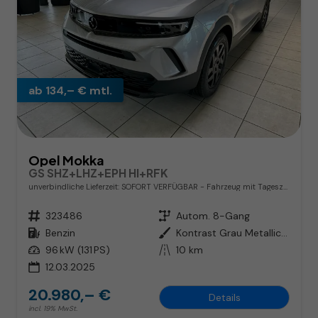
ab 134,– € mtl.
Opel Mokka
GS SHZ+LHZ+EPH HI+RFK
unverbindliche Lieferzeit: SOFORT VERFÜGBAR
Fahrzeug mit Tageszulassung
Fahrzeugnr.
323486
Getriebe
Autom. 8-Gang
Kraftstoff
Benzin
Außenfarbe
Kontrast Grau Metallic / Dach: Schwarz
Leistung
96 kW (131 PS)
Kilometerstand
10 km
12.03.2025
20.980,– €
Details
incl. 19% MwSt.