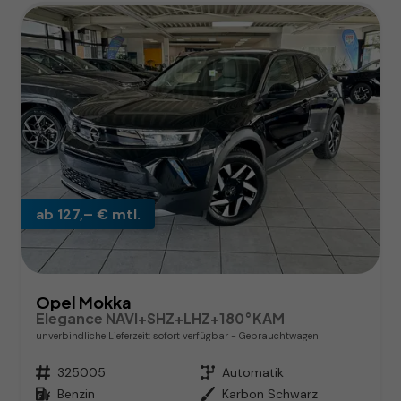
ab 127,– € mtl.
Opel Mokka
Elegance NAVI+SHZ+LHZ+180°KAM
unverbindliche Lieferzeit: sofort verfügbar
Gebrauchtwagen
Fahrzeugnr.
325005
Getriebe
Automatik
Kraftstoff
Benzin
Außenfarbe
Karbon Schwarz