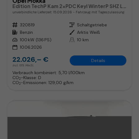
Opel Mokka
Edition TechP Kam 2xPDC Keyl WinterP SHZ LHZ Temp
unverbindliche Lieferzeit:
15.09.2026
Fahrzeug mit Tageszulassung
Fahrzeugnr.
320819
Getriebe
Schaltgetriebe
Kraftstoff
Benzin
Außenfarbe
Arktis Weiß
Leistung
100 kW (136 PS)
Kilometerstand
10 km
10.06.2026
22.026,– €
Details
incl. 19% MwSt.
Verbrauch kombiniert:
5,70 l/100km
CO
-Klasse:
D
2
CO
-Emissionen:
129,00 g/km
2