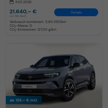
11.05.2026
21.640,– €
Details
incl. 19% MwSt.
Verbrauch kombiniert:
5,60 l/100km
CO
-Klasse:
D
2
CO
-Emissionen:
127,00 g/km
2
ab 139,– € mtl.