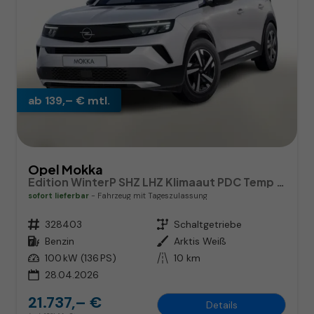
ab 139,– € mtl.
Opel Mokka
Edition WinterP SHZ LHZ Klimaaut PDC Temp CarPlay
sofort lieferbar
Fahrzeug mit Tageszulassung
Fahrzeugnr.
328403
Getriebe
Schaltgetriebe
Kraftstoff
Benzin
Außenfarbe
Arktis Weiß
Leistung
100 kW (136 PS)
Kilometerstand
10 km
28.04.2026
21.737,– €
Details