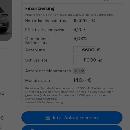
Finanzierung
Finanzieren Sie Ihr Fahrzeug mit 6,25% effektivem Jahreszins.
15.329,– €
Nettodarlehensbetrag
6,25%
Effektiver Jahreszins
6,08%
Gebundener
Sollzinssatz
€
Anzahlung
€
Schlussrate
Anzahl der Monatsraten
140,– €
Monatsraten
Bei einem Nettodarlehensbetrag von 5.000,- EUR erhalten zwei
Drittel der Kunden einen effektiven Jahreszins von 6,25% oder
pro
günstiger (gebundener Sollzinssatz 6,08% p.a. zzgl. eines
Bearbeitungsentgelts).
unverbindliche Berechnung
Jetzt Anfrage senden!
 €
€