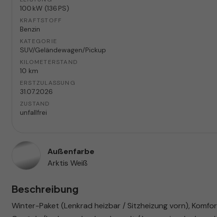
100 kW (136 PS)
KRAFTSTOFF
Benzin
KATEGORIE
SUV/Geländewagen/Pickup
KILOMETERSTAND
10 km
ERSTZULASSUNG
31.07.2026
ZUSTAND
unfallfrei
Außenfarbe
Arktis Weiß
Beschreibung
Winter-Paket (Lenkrad heizbar / Sitzheizung vorn), Komfor