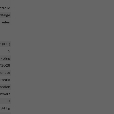
trolle
hlfelge
reifen
 (ICE)
5
-türig
7.2026
Monate
rantie
handen
hwarz
10
294 kg