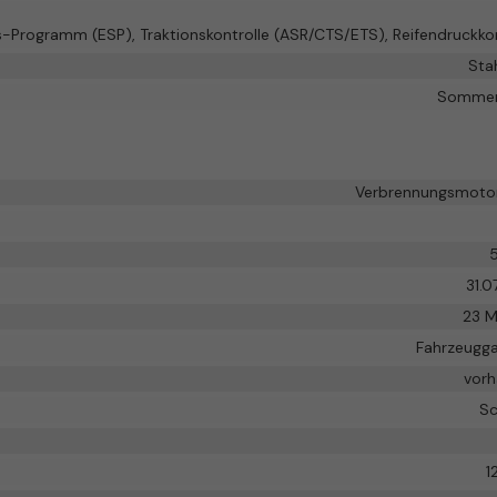
ts-Programm (ESP), Traktionskontrolle (ASR/CTS/ETS), Reifendruckkon
Sta
Sommer
Verbrennungsmotor
5
31.0
23 
Fahrzeugga
vor
Sc
1