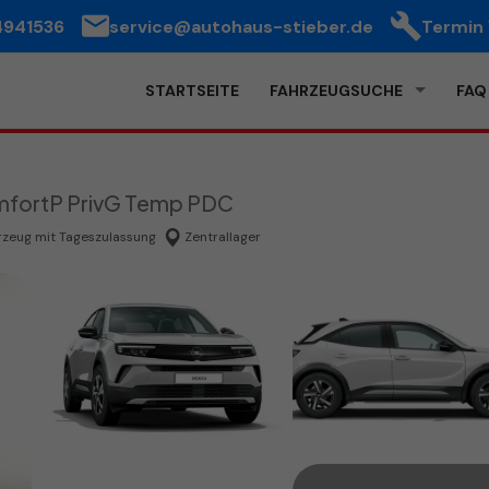
4941536
service@autohaus-stieber.de
Termin
STARTSEITE
FAHRZEUGSUCHE
FAQ
omfortP PrivG Temp PDC
rzeug mit Tageszulassung
Zentrallager