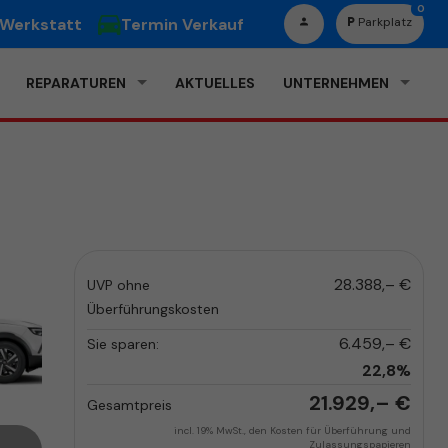
0
 Werkstatt
Termin Verkauf
Parkplatz
REPARATUREN
AKTUELLES
UNTERNEHMEN
28.388,– €
UVP ohne
Überführungskosten
6.459,– €
Sie sparen:
22,8%
21.929,– €
Gesamtpreis
incl. 19% MwSt., den Kosten für Überführung und
Zulassungspapieren