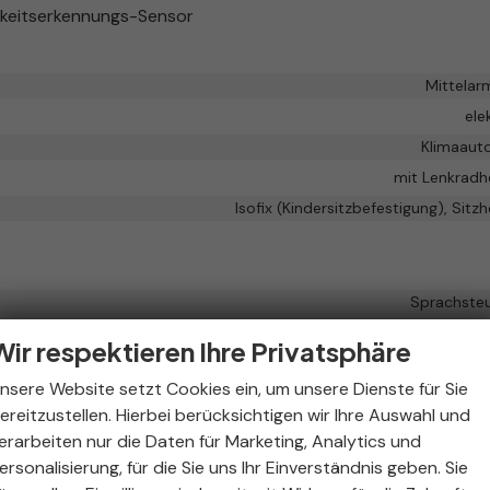
gkeitserkennungs-Sensor
Mittelar
ele
Klimaaut
mit Lenkradh
Isofix (Kindersitzbefestigung), Sitz
Sprachste
nittstelle USB, Digitalradio DAB, Android Auto, Apple CarPlay, Touc
Wir respektieren Ihre Privatsphäre
vor
nsere Website setzt Cookies ein, um unsere Dienste für Sie
Freisprecheinrichtung, Bl
ereitzustellen. Hierbei berücksichtigen wir Ihre Auswahl und
vor
erarbeiten nur die Daten für Marketing, Analytics und
ersonalisierung, für die Sie uns Ihr Einverständnis geben. Sie