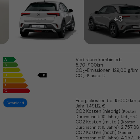
+3
Verbrauch kombiniert:
5,70 l/100km
CO
-Emissionen:
129,00 g/km
2
CO
-Klasse:
D
2
Energiekosten bei 15.000 km 
Download
Jahr:
1.491,12 €
CO2 Kosten (niedrig)
(Kosten
:
1.161,- €
Durchschnitt 10 Jahre)
CO2 Kosten (mittel)
(Kosten
:
2.757,38
Durchschnitt 10 Jahre)
CO2 Kosten (hoch)
(Kosten
:
4.257,- 
Durchschnitt 10 Jahre)