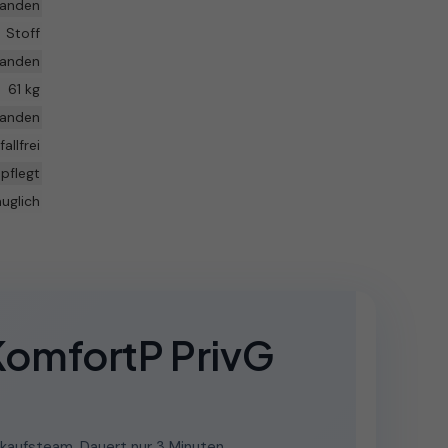
handen
Stoff
handen
61 kg
handen
fallfrei
pflegt
auglich
KomfortP PrivG
kaufsteam. Dauert nur 3 Minuten.