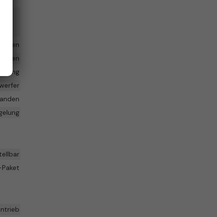
hinten
handen
enkung
nwerfer
handen
egelung
tellbar
-Paket
ntrieb