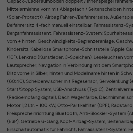
Gepäck-/Laderaumboden doppelt / Innenspiegel rahmenlos
Mittelarmlehne vorn mit Ablagefach / Seitenscheiben hin
(Solar-Protect)), Airbag Fahrer-/Beifahrerseite, Außenspie
Beifahrersitz 4-fach manuell einstellbar, Fahrassistenz
Berganfahrassistent, Fahrassistenz-System: Spurhalteassis
vorn + hinten, Geschwindigkeits-Begrenzeranlage, Geschw
Kindersitz, Kabellose Smartphone-Schnittstelle (Apple Ca
(10"), Lenkrad (Kunstleder, 3-Speichen), Leseleuchten vorn
Lautsprecher, Navigation in Verbindung mit dem Smartphon
Blitz vorne in Silber, hinten und Modellname hinten in Sch
(60:40), Scheibenwischer mit Regesensor, Servolenkung (e
Start/Stopp System, USB-Anschluss (Typ C), Zentralverri
(Radioempfang digital), Dach Wagenfarbe, Dachhimmel schwa
Motor 1,2 Ltr. - 100 kW, Otto-Partikelfilter (OPF), Radstan
Freisprecheinrichtung Bluetooth, Anti-Blockier-System (AB
(ESP), Getriebe 6-Gang, Kopf-Airbag-System, Seitenairba
Einschaltautomatik für Fahrlicht, Fahrassistenz-System: Fe