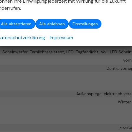
önnen Ihre Einwilligung jederzeit mit Wirkung für die Zukunft
iderrufen.
 (City-Safety), Spurhalteassistent, Verkehrzeichenerkennung,
sbegrenzer
Alle akzeptieren
Alle ablehnen
Einstellungen
Park Distance Control 
vor
atenschutzerklärung
Impressum
Servol
D-Scheinwerfer, Fernlichtassistent, LED-Tagfahrlicht, Voll-LED Schei
vor
Zentralverri
Außenspiegel elektrisch vers
Winter
Fronta