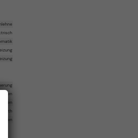
mlehne
ktrisch
omatik
eizung
heizung
uerung
hscreen
handen
uetooth
handen