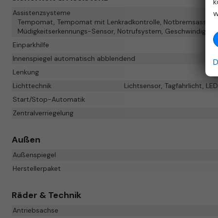
k
w
Assistenzsysteme
Tempomat, Tempomat mit Lenkradkontrolle, Notbremsassistent
Müdigkeitserkennungs-Sensor, Notrufsystem, Geschwindigkeit
Einparkhilfe
Innenspiegel automatisch abblendend
D
Lenkung
Lichttechnik
Lichtsensor, Tagfahrlicht, LE
Start/Stop-Automatik
Zentralverriegelung
Außen
Außenspiegel
Herstellerpaket
Räder & Technik
Antriebsachse