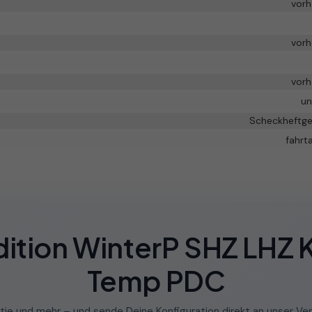
vor
vor
vor
un
Scheckheftge
fahrt
ition WinterP SHZ LHZ 
Temp PDC
tie und mehr – und sende Deine Konfiguration direkt an unser Ver