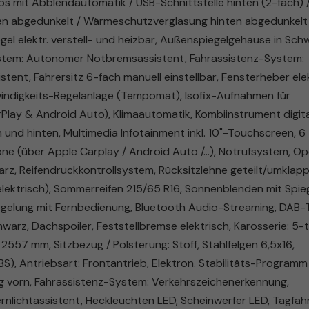
 mit Abblendautomatik / USB-Schnittstelle hinten (2-fach) 
ten abgedunkelt / Wärmeschutzverglasung hinten abgedunkelt
gel elektr. verstell- und heizbar, Außenspiegelgehäuse in Sch
-System: Autonomer Notbremsassistent, Fahrassistenz-System:
tent, Fahrersitz 6-fach manuell einstellbar, Fensterheber elek
indigkeits-Regelanlage (Tempomat), Isofix-Aufnahmen für
rPlay & Android Auto), Klimaautomatik, Kombiinstrument digita
 und hinten, Multimedia Infotainment inkl. 10"-Touchscreen, 6
e (über Apple Carplay / Android Auto /...), Notrufsystem, Op
warz, Reifendruckkontrollsystem, Rücksitzlehne geteilt/umklap
lektrisch), Sommerreifen 215/65 R16, Sonnenblenden mit Spieg
egelung mit Fernbedienung, Bluetooth Audio-Streaming, DAB-
rz, Dachspoiler, Feststellbremse elektrisch, Karosserie: 5-t
d 2557 mm, Sitzbezug / Polsterung: Stoff, Stahlfelgen 6,5x16,
S), Antriebsart: Frontantrieb, Elektron. Stabilitäts-Programm
g vorn, Fahrassistenz-System: Verkehrszeichenerkennung,
rnlichtassistent, Heckleuchten LED, Scheinwerfer LED, Tagfahr