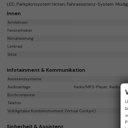
LED, Parkpilotsystem hinten, Fahrassistenz-System: Müdi
Innen
Armlehnen
Fensterheber
Klimatisierung
Lenkrad
Sitze
Infotainment & Kommunikation
Assistenzsysteme
Audioanlage
Radio/MP3-Player, Radio, Sch
Bordcomputer
U
Telefon
b
Volldigitales Kombiinstrument (Virtual Cockpit)
v
P
Sicherheit & Assistenz