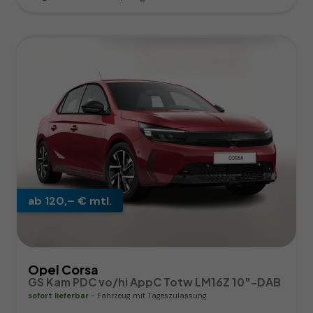
ab 120,– € mtl.
Opel Corsa
GS Kam PDC vo/hi AppC Totw LM16Z 10"-DAB
sofort lieferbar
Fahrzeug mit Tageszulassung