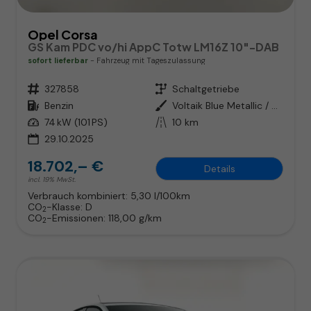
Opel Corsa
GS Kam PDC vo/hi AppC Totw LM16Z 10"-DAB
sofort lieferbar
Fahrzeug mit Tageszulassung
Fahrzeugnr.
327858
Getriebe
Schaltgetriebe
Kraftstoff
Benzin
Außenfarbe
Voltaik Blue Metallic / Dach: sc
Leistung
74 kW (101 PS)
Kilometerstand
10 km
29.10.2025
18.702,– €
Details
incl. 19% MwSt.
Verbrauch kombiniert:
5,30 l/100km
CO
-Klasse:
D
2
CO
-Emissionen:
118,00 g/km
2