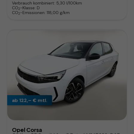
Verbrauch kombiniert:
5,30 l/100km
CO
-Klasse:
D
2
CO
-Emissionen:
118,00 g/km
2
ab 122,– € mtl.
Opel Corsa