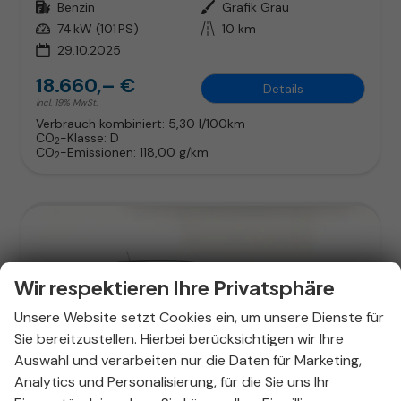
Kraftstoff
Benzin
Außenfarbe
Grafik Grau
Leistung
74 kW (101 PS)
Kilometerstand
10 km
29.10.2025
18.660,– €
Details
incl. 19% MwSt.
Verbrauch kombiniert:
5,30 l/100km
CO
-Klasse:
D
2
CO
-Emissionen:
118,00 g/km
2
Wir respektieren Ihre Privatsphäre
Unsere Website setzt Cookies ein, um unsere Dienste für
Sie bereitzustellen. Hierbei berücksichtigen wir Ihre
Auswahl und verarbeiten nur die Daten für Marketing,
Analytics und Personalisierung, für die Sie uns Ihr