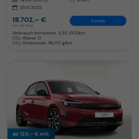
29.10.2025
18.702,– €
Details
incl. 19% MwSt.
Verbrauch kombiniert:
5,30 l/100km
CO
-Klasse:
D
2
CO
-Emissionen:
118,00 g/km
2
ab 120,– € mtl.