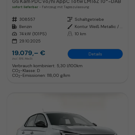
GS Kam PDC vo/hi AppC Totw LM16Z 10"-DAB
sofort lieferbar
Fahrzeug mit Tageszulassung
Fahrzeugnr.
308557
Getriebe
Schaltgetriebe
Kraftstoff
Benzin
Außenfarbe
Kontur Weiß Metallic / Dach: sch
Leistung
74 kW (101 PS)
Kilometerstand
10 km
29.10.2025
19.079,– €
Details
incl. 19% MwSt.
Verbrauch kombiniert:
5,30 l/100km
CO
-Klasse:
D
2
CO
-Emissionen:
118,00 g/km
2