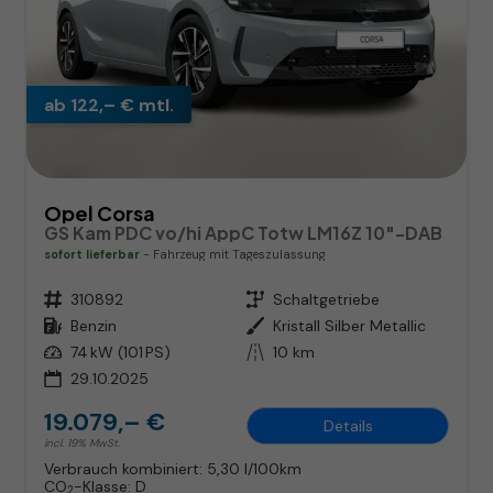
ab 122,– € mtl.
Opel Corsa
GS Kam PDC vo/hi AppC Totw LM16Z 10"-DAB
sofort lieferbar
Fahrzeug mit Tageszulassung
Fahrzeugnr.
310892
Getriebe
Schaltgetriebe
Kraftstoff
Benzin
Außenfarbe
Kristall Silber Metallic
Leistung
74 kW (101 PS)
Kilometerstand
10 km
29.10.2025
19.079,– €
Details
incl. 19% MwSt.
Verbrauch kombiniert:
5,30 l/100km
CO
-Klasse:
D
2