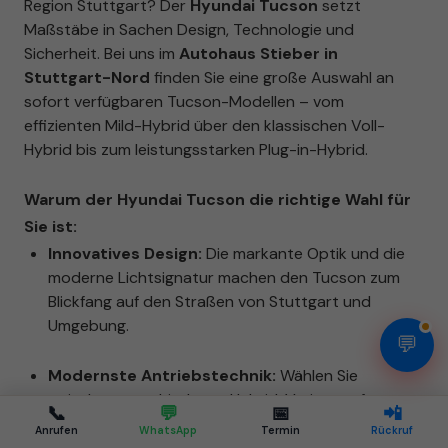
Region Stuttgart? Der
Hyundai Tucson
setzt
Maßstäbe in Sachen Design, Technologie und
Sicherheit. Bei uns im
Autohaus Stieber in
Stuttgart-Nord
finden Sie eine große Auswahl an
sofort verfügbaren Tucson-Modellen – vom
effizienten Mild-Hybrid über den klassischen Voll-
Hybrid bis zum leistungsstarken Plug-in-Hybrid.
Warum der Hyundai Tucson die richtige Wahl für
Sie ist:
Innovatives Design:
Die markante Optik und die
moderne Lichtsignatur machen den Tucson zum
Blickfang auf den Straßen von Stuttgart und
Umgebung.
💬
Modernste Antriebstechnik:
Wählen Sie
zwischen verschiedenen Hybrid-Varianten für
📞
💬
📅
📲
maximale Effizienz und geringen Verbrauch im
Anrufen
WhatsApp
Termin
Rückruf
Stadtverkehr.