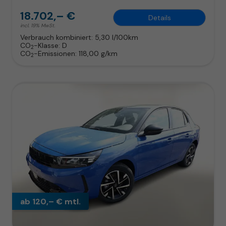
18.702,– €
Details
incl. 19% MwSt.
Verbrauch kombiniert:
5,30 l/100km
CO
-Klasse:
D
2
CO
-Emissionen:
118,00 g/km
2
ab 120,– € mtl.