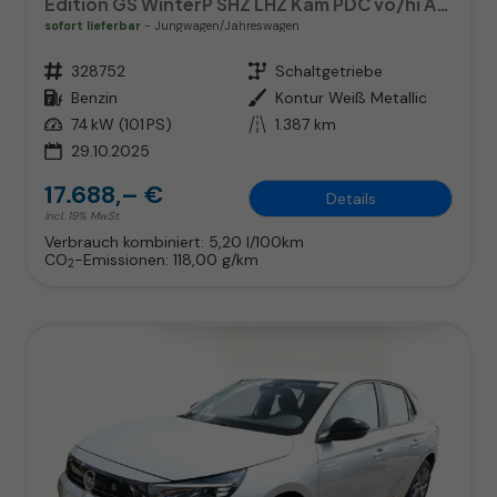
Edition GS WinterP SHZ LHZ Kam PDC vo/hi AppC Totw
sofort lieferbar
Jungwagen/Jahreswagen
Fahrzeugnr.
328752
Getriebe
Schaltgetriebe
Kraftstoff
Benzin
Außenfarbe
Kontur Weiß Metallic
Leistung
74 kW (101 PS)
Kilometerstand
1.387 km
29.10.2025
17.688,– €
Details
incl. 19% MwSt.
Verbrauch kombiniert:
5,20 l/100km
CO
-Emissionen:
118,00 g/km
2