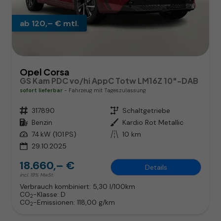
ab 120,– € mtl.
Opel Corsa
GS Kam PDC vo/hi AppC Totw LM16Z 10"-DAB
sofort lieferbar
Fahrzeug mit Tageszulassung
Fahrzeugnr.
317890
Getriebe
Schaltgetriebe
Kraftstoff
Benzin
Außenfarbe
Kardio Rot Metallic
Leistung
74 kW (101 PS)
Kilometerstand
10 km
29.10.2025
18.660,– €
Details
incl. 19% MwSt.
Verbrauch kombiniert:
5,30 l/100km
CO
-Klasse:
D
2
CO
-Emissionen:
118,00 g/km
2