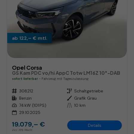
ab 122,– € mtl.
Opel Corsa
GS Kam PDC vo/hi AppC Totw LM16Z 10"-DAB
sofort lieferbar
Fahrzeug mit Tageszulassung
Fahrzeugnr.
308212
Getriebe
Schaltgetriebe
Kraftstoff
Benzin
Außenfarbe
Grafik Grau
Leistung
74 kW (101 PS)
Kilometerstand
10 km
29.10.2025
19.079,– €
Details
incl. 19% MwSt.