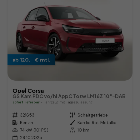
ab 120,– € mtl.
Opel Corsa
GS Kam PDC vo/hi AppC Totw LM16Z 10"-DAB
sofort lieferbar
Fahrzeug mit Tageszulassung
Fahrzeugnr.
321653
Getriebe
Schaltgetriebe
Kraftstoff
Benzin
Außenfarbe
Kardio Rot Metallic
Leistung
74 kW (101 PS)
Kilometerstand
10 km
29.10.2025