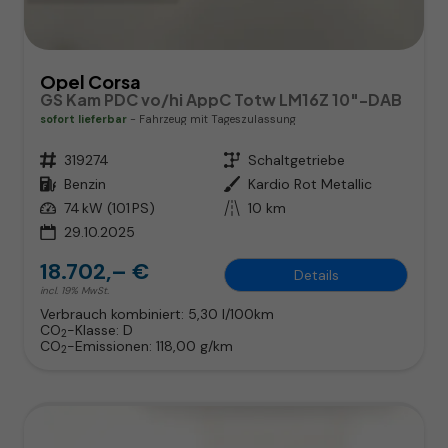
Opel Corsa
GS Kam PDC vo/hi AppC Totw LM16Z 10"-DAB
sofort lieferbar
Fahrzeug mit Tageszulassung
Fahrzeugnr.
319274
Getriebe
Schaltgetriebe
Kraftstoff
Benzin
Außenfarbe
Kardio Rot Metallic
Leistung
74 kW (101 PS)
Kilometerstand
10 km
29.10.2025
18.702,– €
Details
incl. 19% MwSt.
Verbrauch kombiniert:
5,30 l/100km
CO
-Klasse:
D
2
CO
-Emissionen:
118,00 g/km
2