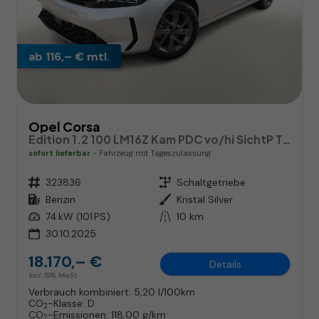
ab 116,– € mtl.
Opel Corsa
Edition 1.2 100 LM16Z Kam PDC vo/hi SichtP Temp
sofort lieferbar
Fahrzeug mit Tageszulassung
Fahrzeugnr.
323836
Getriebe
Schaltgetriebe
Kraftstoff
Benzin
Außenfarbe
Kristal Silver
Leistung
74 kW (101 PS)
Kilometerstand
10 km
30.10.2025
18.170,– €
Details
incl. 19% MwSt.
Verbrauch kombiniert:
5,20 l/100km
CO
-Klasse:
D
2
CO
-Emissionen:
118,00 g/km
2