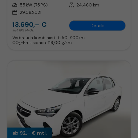
Leistung
55 kW (75 PS)
Kilometerstand
24.460 km
29.06.2021
13.690,– €
Details
incl. 19% MwSt.
Verbrauch kombiniert:
5,50 l/100km
CO
-Emissionen:
119,00 g/km
2
ab 92,– € mtl.