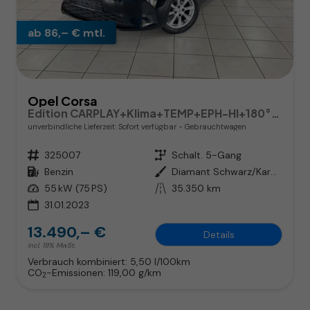
ab 86,– € mtl.
Opel Corsa
Edition CARPLAY+Klima+TEMP+EPH-HI+180°RFK
unverbindliche Lieferzeit: Sofort verfügbar
Gebrauchtwagen
Fahrzeugnr.
325007
Getriebe
Schalt. 5-Gang
Kraftstoff
Benzin
Außenfarbe
Diamant Schwarz/Karbon Schwarz
Leistung
55 kW (75 PS)
Kilometerstand
35.350 km
31.01.2023
13.490,– €
Details
incl. 19% MwSt.
Verbrauch kombiniert:
5,50 l/100km
CO
-Emissionen:
119,00 g/km
2