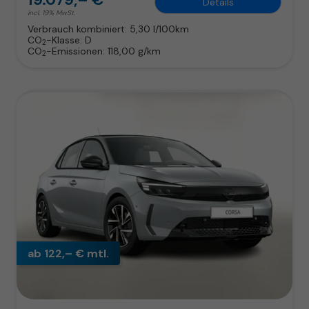
Details
incl. 19% MwSt.
Verbrauch kombiniert:
5,30 l/100km
CO
-Klasse:
D
2
CO
-Emissionen:
118,00 g/km
2
ab 122,– € mtl.