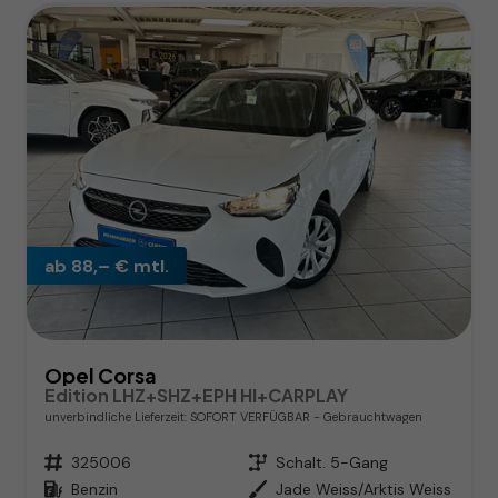
ab 88,– € mtl.
Opel Corsa
Edition LHZ+SHZ+EPH HI+CARPLAY
unverbindliche Lieferzeit: SOFORT VERFÜGBAR
Gebrauchtwagen
Fahrzeugnr.
325006
Getriebe
Schalt. 5-Gang
Kraftstoff
Benzin
Außenfarbe
Jade Weiss/Arktis Weiss