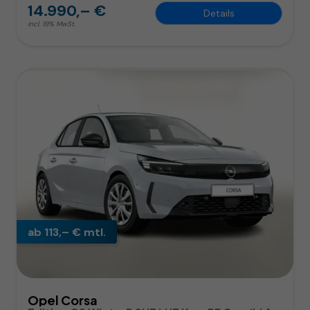
14.990,– €
Details
incl. 19% MwSt.
ab 113,– € mtl.
Opel Corsa