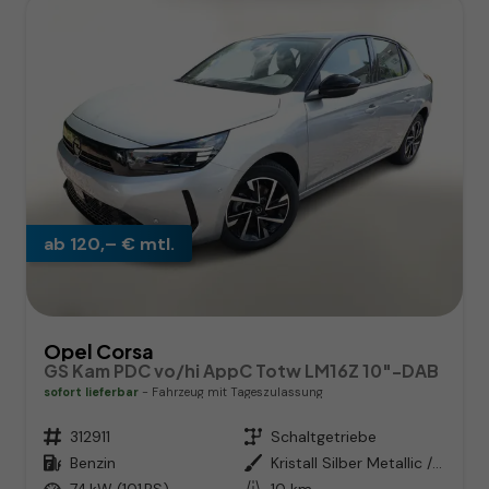
ab 120,– € mtl.
Opel Corsa
GS Kam PDC vo/hi AppC Totw LM16Z 10"-DAB
sofort lieferbar
Fahrzeug mit Tageszulassung
Fahrzeugnr.
312911
Getriebe
Schaltgetriebe
Kraftstoff
Benzin
Außenfarbe
Kristall Silber Metallic / Dach:
Leistung
74 kW (101 PS)
Kilometerstand
10 km