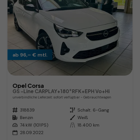
ab 96,– € mtl.
Opel Corsa
GS -Line CARPLAY+180°RFK+EPH Vo+Hi
unverbindliche Lieferzeit: sofort verfügbar
Gebrauchtwagen
Fahrzeugnr.
318839
Getriebe
Schalt. 6-Gang
Kraftstoff
Benzin
Außenfarbe
Weiß
Leistung
74 kW (101 PS)
Kilometerstand
18.400 km
28.09.2022