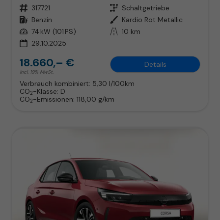
Fahrzeugnr.
317721
Getriebe
Schaltgetriebe
Kraftstoff
Benzin
Außenfarbe
Kardio Rot Metallic
Leistung
74 kW (101 PS)
Kilometerstand
10 km
29.10.2025
18.660,– €
Details
incl. 19% MwSt.
Verbrauch kombiniert:
5,30 l/100km
CO
-Klasse:
D
2
CO
-Emissionen:
118,00 g/km
2