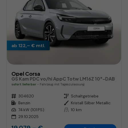
ab 122,– € mtl.
Opel Corsa
GS Kam PDC vo/hi AppC Totw LM16Z 10"-DAB
sofort lieferbar
Fahrzeug mit Tageszulassung
Fahrzeugnr.
304620
Getriebe
Schaltgetriebe
Kraftstoff
Benzin
Außenfarbe
Kristall Silber Metallic
Leistung
74 kW (101 PS)
Kilometerstand
10 km
29.10.2025
19.079,– €