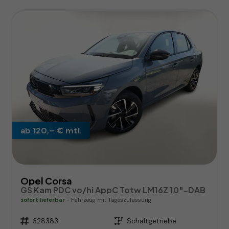
ab 120,– € mtl.
Opel Corsa
GS Kam PDC vo/hi AppC Totw LM16Z 10"-DAB
sofort lieferbar
Fahrzeug mit Tageszulassung
Fahrzeugnr.
328383
Getriebe
Schaltgetriebe