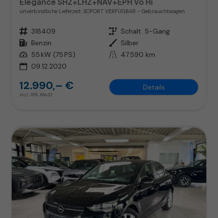
Elegance SHZ+LHZ+NAV+EPH Vo Hi
unverbindliche Lieferzeit: SOFORT VERFÜGBAR
Gebrauchtwagen
Fahrzeugnr.
318409
Getriebe
Schalt. 5-Gang
Kraftstoff
Benzin
Außenfarbe
Silber
Leistung
55 kW (75 PS)
Kilometerstand
47.590 km
09.12.2020
12.990,– €
Details
incl. 19% MwSt.