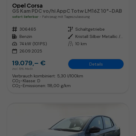
Opel Corsa
GS Kam PDC vo/hi AppC Totw LM16Z 10"-DAB
sofort lieferbar
Fahrzeug mit Tageszulassung
Fahrzeugnr.
306465
Getriebe
Schaltgetriebe
Kraftstoff
Benzin
Außenfarbe
Kristall Silber Metallic / Dach
Leistung
74 kW (101 PS)
Kilometerstand
10 km
26.09.2025
19.079,– €
Details
incl. 19% MwSt.
Verbrauch kombiniert:
5,30 l/100km
CO
-Klasse:
D
2
CO
-Emissionen:
118,00 g/km
2