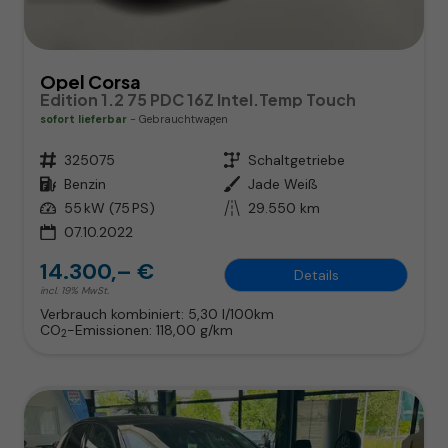
Opel Corsa
Edition 1.2 75 PDC 16Z Intel.Temp Touch
sofort lieferbar
Gebrauchtwagen
Fahrzeugnr.
325075
Getriebe
Schaltgetriebe
Kraftstoff
Benzin
Außenfarbe
Jade Weiß
Leistung
55 kW (75 PS)
Kilometerstand
29.550 km
07.10.2022
14.300,– €
Details
incl. 19% MwSt.
Verbrauch kombiniert:
5,30 l/100km
CO
-Emissionen:
118,00 g/km
2