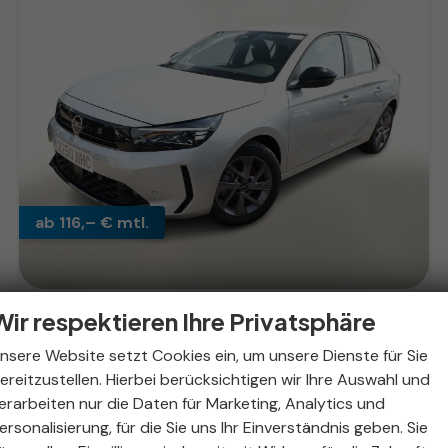
ab 116,– € mtl.
Wir respektieren Ihre Privatsphäre
Opel Corsa
Edition 1.2 100 LM16Z Kam PDC vo/hi SichtP Temp
nsere Website setzt Cookies ein, um unsere Dienste für Sie
sofort lieferbar
Fahrzeug mit Tageszulassung
ereitzustellen. Hierbei berücksichtigen wir Ihre Auswahl und
Fahrzeugnr.
324122
Getriebe
Schaltgetriebe
erarbeiten nur die Daten für Marketing, Analytics und
Kraftstoff
Benzin
Außenfarbe
Kristal Silver
ersonalisierung, für die Sie uns Ihr Einverständnis geben. Sie