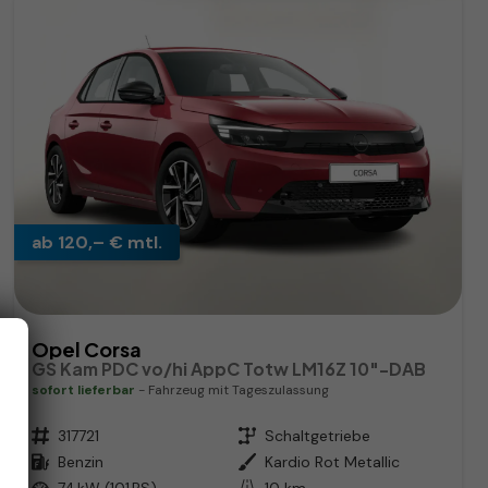
ab 120,– € mtl.
Opel Corsa
GS Kam PDC vo/hi AppC Totw LM16Z 10"-DAB
sofort lieferbar
Fahrzeug mit Tageszulassung
Fahrzeugnr.
317721
Getriebe
Schaltgetriebe
Kraftstoff
Benzin
Außenfarbe
Kardio Rot Metallic