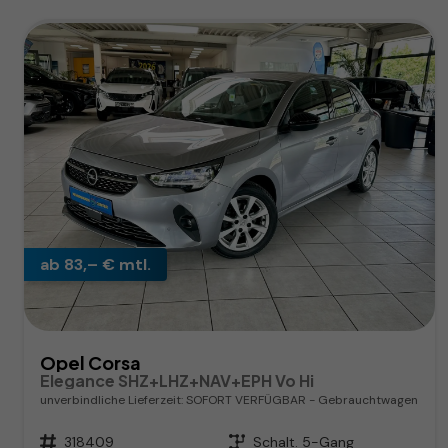
ab 83,– € mtl.
Opel Corsa
Elegance SHZ+LHZ+NAV+EPH Vo Hi
unverbindliche Lieferzeit: SOFORT VERFÜGBAR
Gebrauchtwagen
Fahrzeugnr.
318409
Getriebe
Schalt. 5-Gang