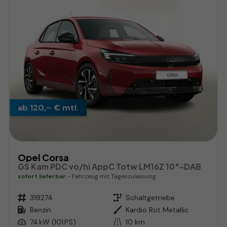
ab 120,– € mtl.
Opel Corsa
GS Kam PDC vo/hi AppC Totw LM16Z 10"-DAB
sofort lieferbar
Fahrzeug mit Tageszulassung
Fahrzeugnr.
319274
Getriebe
Schaltgetriebe
Kraftstoff
Benzin
Außenfarbe
Kardio Rot Metallic
Leistung
74 kW (101 PS)
Kilometerstand
10 km