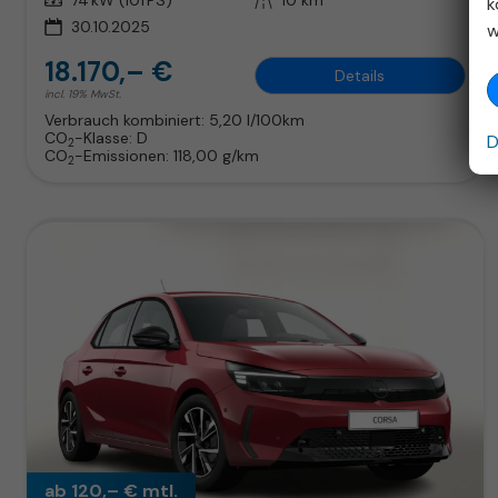
Leistung
74 kW (101 PS)
Kilometerstand
10 km
k
30.10.2025
w
18.170,– €
Details
incl. 19% MwSt.
Verbrauch kombiniert:
5,20 l/100km
CO
-Klasse:
D
D
2
CO
-Emissionen:
118,00 g/km
2
ab 120,– € mtl.