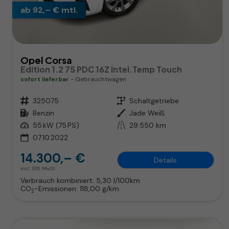
ab 92,– € mtl.
Opel Corsa
Edition 1.2 75 PDC 16Z Intel.Temp Touch
sofort lieferbar
Gebrauchtwagen
Fahrzeugnr.
325075
Getriebe
Schaltgetriebe
Kraftstoff
Benzin
Außenfarbe
Jade Weiß
Leistung
55 kW (75 PS)
Kilometerstand
29.550 km
07.10.2022
14.300,– €
Details
incl. 19% MwSt.
Verbrauch kombiniert:
5,30 l/100km
CO
-Emissionen:
118,00 g/km
2