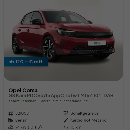
ab 120,– € mtl.
Opel Corsa
GS Kam PDC vo/hi AppC Totw LM16Z 10"-DAB
sofort lieferbar
Fahrzeug mit Tageszulassung
Fahrzeugnr.
321653
Getriebe
Schaltgetriebe
Kraftstoff
Benzin
Außenfarbe
Kardio Rot Metallic
Leistung
74 kW (101 PS)
Kilometerstand
10 km