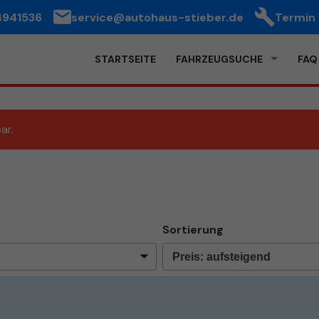
4941536
service@autohaus-stieber.de
Termin
STARTSEITE
FAHRZEUGSUCHE
FAQ
ar.
Sortierung