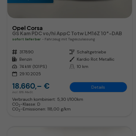
Opel Corsa
GS Kam PDC vo/hi AppC Totw LM16Z 10"-DAB
sofort lieferbar
Fahrzeug mit Tageszulassung
Fahrzeugnr.
317890
Getriebe
Schaltgetriebe
Kraftstoff
Benzin
Außenfarbe
Kardio Rot Metallic
Leistung
74 kW (101 PS)
Kilometerstand
10 km
29.10.2025
18.660,– €
Details
incl. 19% MwSt.
Verbrauch kombiniert:
5,30 l/100km
CO
-Klasse:
D
2
CO
-Emissionen:
118,00 g/km
2