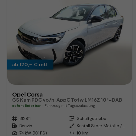
ab 120,– € mtl.
Opel Corsa
GS Kam PDC vo/hi AppC Totw LM16Z 10"-DAB
sofort lieferbar
Fahrzeug mit Tageszulassung
Fahrzeugnr.
312911
Getriebe
Schaltgetriebe
Kraftstoff
Benzin
Außenfarbe
Kristall Silber Metallic / Dach:
Leistung
74 kW (101 PS)
Kilometerstand
10 km