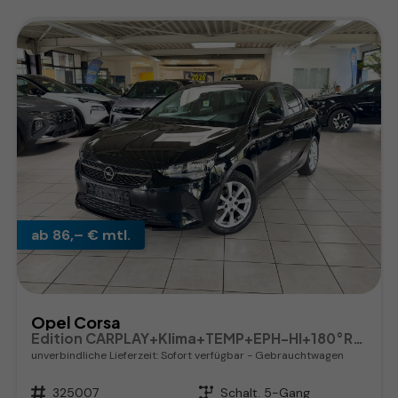
ab 86,– € mtl.
Opel Corsa
Edition CARPLAY+Klima+TEMP+EPH-HI+180°RFK
unverbindliche Lieferzeit: Sofort verfügbar
Gebrauchtwagen
Fahrzeugnr.
325007
Getriebe
Schalt. 5-Gang