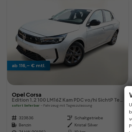
ab 116,– € mtl.
Opel Corsa
Edition 1.2 100 LM16Z Kam PDC vo/hi SichtP Temp
U
sofort lieferbar
Fahrzeug mit Tageszulassung
b
Fahrzeugnr.
323836
Getriebe
Schaltgetriebe
v
Kraftstoff
Benzin
Außenfarbe
Kristal Silver
P