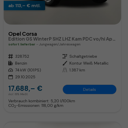
ab 113,– € mtl.
Opel Corsa
Edition GS WinterP SHZ LHZ Kam PDC vo/hi AppC Totw
sofort lieferbar
Jungwagen/Jahreswagen
Fahrzeugnr.
328752
Getriebe
Schaltgetriebe
Kraftstoff
Benzin
Außenfarbe
Kontur Weiß Metallic
Leistung
74 kW (101 PS)
Kilometerstand
1.387 km
29.10.2025
17.688,– €
Details
incl. 19% MwSt.
Verbrauch kombiniert:
5,20 l/100km
CO
-Emissionen:
118,00 g/km
2