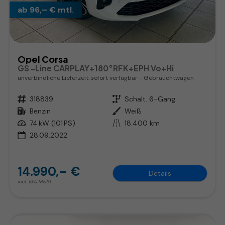
ab 96,– € mtl.
Opel Corsa
GS -Line CARPLAY+180°RFK+EPH Vo+Hi
unverbindliche Lieferzeit: sofort verfügbar
Gebrauchtwagen
Fahrzeugnr.
318839
Getriebe
Schalt. 6-Gang
Kraftstoff
Benzin
Außenfarbe
Weiß
Leistung
74 kW (101 PS)
Kilometerstand
18.400 km
28.09.2022
14.990,– €
Details
incl. 19% MwSt.