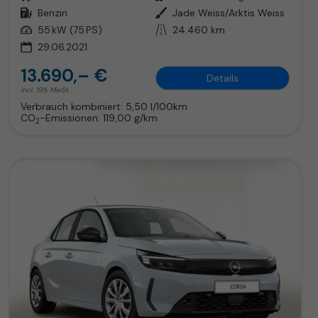
Kraftstoff
Benzin
Außenfarbe
Jade Weiss/Arktis Weiss
Leistung
55 kW (75 PS)
Kilometerstand
24.460 km
29.06.2021
13.690,– €
Details
incl. 19% MwSt.
Verbrauch kombiniert:
5,50 l/100km
CO
-Emissionen:
119,00 g/km
2