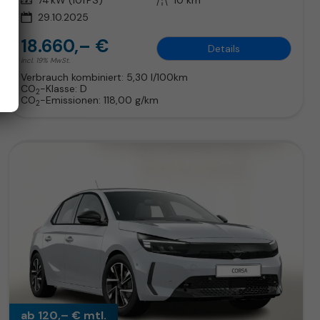
Leistung
74 kW (101 PS)
Kilometerstand
10 km
29.10.2025
18.660,– €
Details
incl. 19% MwSt.
Verbrauch kombiniert:
5,30 l/100km
CO
-Klasse:
D
2
CO
-Emissionen:
118,00 g/km
2
ab 120,– € mtl.