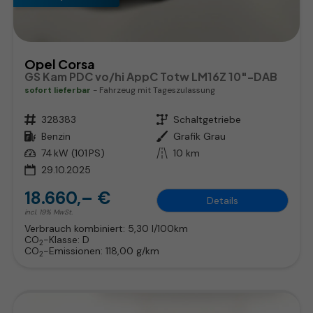
Opel Corsa
GS Kam PDC vo/hi AppC Totw LM16Z 10"-DAB
sofort lieferbar
Fahrzeug mit Tageszulassung
Fahrzeugnr.
328383
Getriebe
Schaltgetriebe
Kraftstoff
Benzin
Außenfarbe
Grafik Grau
Leistung
74 kW (101 PS)
Kilometerstand
10 km
29.10.2025
18.660,– €
Details
incl. 19% MwSt.
Verbrauch kombiniert:
5,30 l/100km
CO
-Klasse:
D
2
CO
-Emissionen:
118,00 g/km
2