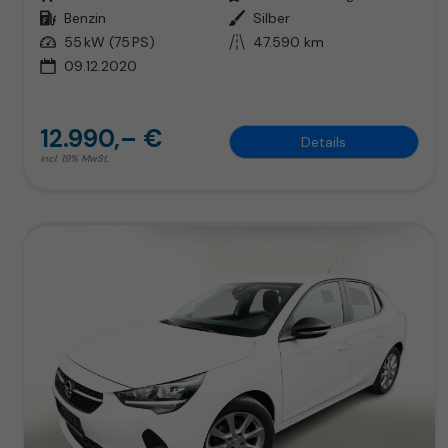
Kraftstoff
Benzin
Außenfarbe
Silber
Leistung
55 kW (75 PS)
Kilometerstand
47.590 km
09.12.2020
12.990,– €
Details
incl. 19% MwSt.