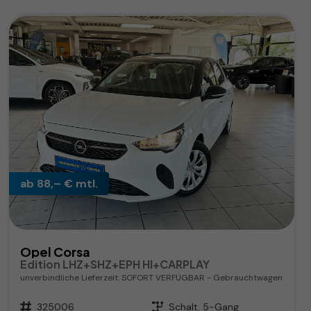
ab 88,– € mtl.
Opel Corsa
Edition LHZ+SHZ+EPH HI+CARPLAY
unverbindliche Lieferzeit: SOFORT VERFÜGBAR
Gebrauchtwagen
Fahrzeugnr.
325006
Getriebe
Schalt. 5-Gang