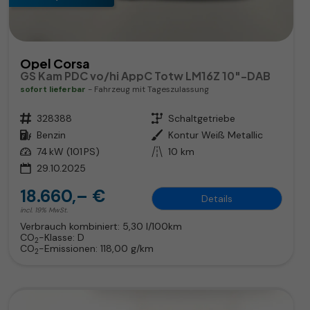
Opel Corsa
GS Kam PDC vo/hi AppC Totw LM16Z 10"-DAB
sofort lieferbar
Fahrzeug mit Tageszulassung
Fahrzeugnr.
328388
Getriebe
Schaltgetriebe
Kraftstoff
Benzin
Außenfarbe
Kontur Weiß Metallic
Leistung
74 kW (101 PS)
Kilometerstand
10 km
29.10.2025
18.660,– €
Details
incl. 19% MwSt.
Verbrauch kombiniert:
5,30 l/100km
CO
-Klasse:
D
2
CO
-Emissionen:
118,00 g/km
2