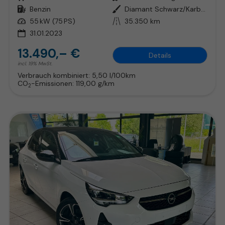
Kraftstoff
Benzin
Außenfarbe
Diamant Schwarz/Karbon Schwarz
Leistung
55 kW (75 PS)
Kilometerstand
35.350 km
31.01.2023
13.490,– €
Details
incl. 19% MwSt.
Verbrauch kombiniert:
5,50 l/100km
CO
-Emissionen:
119,00 g/km
2