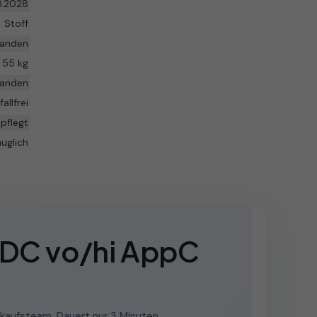
0.2028
Stoff
handen
55 kg
handen
fallfrei
pflegt
auglich
PDC vo/hi AppC
kaufsteam. Dauert nur 3 Minuten.