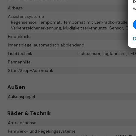
k
w
Airbags
Assistenzsysteme
Regensensor, Tempomat, Tempomat mit Lenkradkontrolle, Notb
Verkehrzeichenerkennung, Müdigkeitserkennungs-Sensor, Gesc
Einparkhilfe
D
Innenspiegel automatisch abblendend
Lichttechnik
Lichtsensor, Tagfahrlicht, LE
Pannenhilfe
Start/Stop-Automatik
Außen
Außenspiegel
Räder & Technik
Antriebsachse
Fahrwerk- und Regelungssysteme