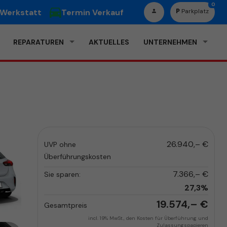
0
 Werkstatt
Termin Verkauf
Parkplatz
REPARATUREN
AKTUELLES
UNTERNEHMEN
26.940,– €
UVP ohne
Überführungskosten
7.366,– €
Sie sparen:
27,3%
19.574,– €
Gesamtpreis
incl. 19% MwSt., den Kosten für Überführung und
Zulassungspapieren