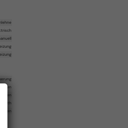
mlehne
ktrisch
anuell
heizung
eizung
uerung
hscreen
handen
uetooth
handen