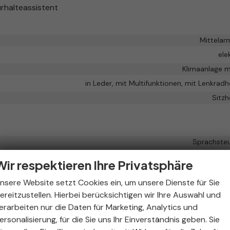
rhalteassistent
Mittelar
ele
Klimaanlage m
in Leder, mit Multifunktionen, mit Lenkrad
Sitzh
Sprachste
nittstelle USB, Digitalradio DAB, Android Auto, Apple CarPlay, Touc
Wir respektieren Ihre Privatsphäre
vor
nsere Website setzt Cookies ein, um unsere Dienste für Sie
Freisprecheinrichtung, Bl
ereitzustellen. Hierbei berücksichtigen wir Ihre Auswahl und
vor
erarbeiten nur die Daten für Marketing, Analytics und
ersonalisierung, für die Sie uns Ihr Einverständnis geben. Sie