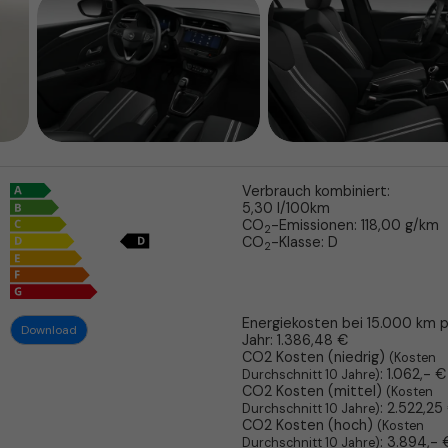
Verbrauch kombiniert:
5,30 l/100km
CO
-Emissionen:
118,00 g/km
2
CO
-Klasse:
D
2
Energiekosten bei 15.000 km 
Download
Jahr:
1.386,48 €
CO2 Kosten (niedrig)
(Kosten
:
1.062,- €
Durchschnitt 10 Jahre)
CO2 Kosten (mittel)
(Kosten
:
2.522,25
Durchschnitt 10 Jahre)
CO2 Kosten (hoch)
(Kosten
:
3.894,- 
Durchschnitt 10 Jahre)