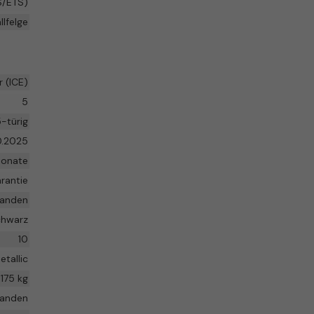
S/ETS)
llfelge
 (ICE)
5
-türig
0.2025
Monate
rantie
handen
hwarz
10
etallic
1175 kg
handen