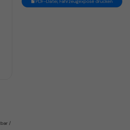
PDF-Datei, Fahrzeugexposé drucken
bar /