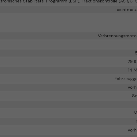
ktronisches Stabilitäts-Programm (ESP), Traktionskontrolle (ASR/CT
Leichtmeta
Verbrennungsmotor
5
29.1
14 
Fahrzeugga
vor
Sc
M
vor