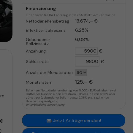
Finanzierung
Finanzieren Sie Ihr Fahrzeug mit 6,25% effektivem Jahreszins.
13.674,– €
Nettodarlehensbetrag
6,25%
Effektiver Jahreszins
6,08%
Gebundener
Sollzinssatz
€
Anzahlung
€
Schlussrate
Anzahl der Monatsraten
125,– €
Monatsraten
Bei einem Nettodarlehensbetrag von 5.000,- EUR erhalten zwei
Drittel der Kunden einen effektiven Jahreszins von 6,25% oder
pro
günstiger (gebundener Sollzinssatz 6,08% p.a. zzgl. eines
Bearbeitungsentgelts).
unverbindliche Berechnung
Jetzt Anfrage senden!
 €
€