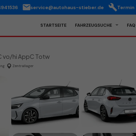
4941536
service@autohaus-stieber.de
Termin
STARTSEITE
FAHRZEUGSUCHE
FAQ
 vo/hi AppC Totw
ung
Zentrallager