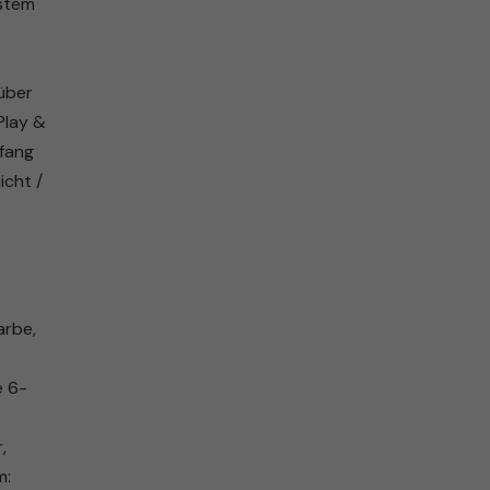
ystem
(über
Play &
pfang
icht /
z
arbe,
e 6-
,
m: