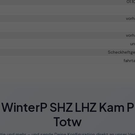
01.1
vor
vor
un
Scheckheftge
fahrt
 WinterP SHZ LHZ Kam 
Totw
tie und mehr – und sende Deine Konfiguration direkt an unser Ver