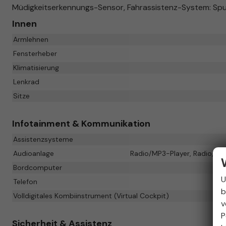
Müdigkeitserkennungs-Sensor, Fahrassistenz-System: Spu
Innen
Armlehnen
Fensterheber
Klimatisierung
Lenkrad
Sitze
Infotainment & Kommunikation
Assistenzsysteme
Audioanlage
Radio/MP3-Player, Radio, Sch
Bordcomputer
U
Telefon
b
Volldigitales Kombiinstrument (Virtual Cockpit)
v
P
Sicherheit & Assistenz