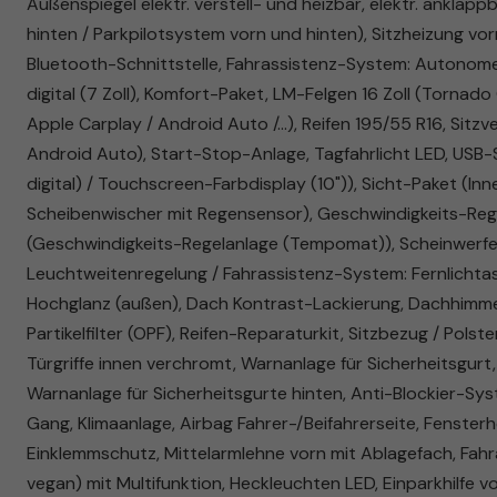
Außenspiegel elektr. verstell- und heizbar, elektr. anklap
hinten / Parkpilotsystem vorn und hinten), Sitzheizung vor
Bluetooth-Schnittstelle, Fahrassistenz-System: Autonom
digital (7 Zoll), Komfort-Paket, LM-Felgen 16 Zoll (Torna
Apple Carplay / Android Auto /...), Reifen 195/55 R16, Sit
Android Auto), Start-Stop-Anlage, Tagfahrlicht LED, USB
digital) / Touchscreen-Farbdisplay (10")), Sicht-Paket (In
Scheibenwischer mit Regensensor), Geschwindigkeits-Reg
(Geschwindigkeits-Regelanlage (Tempomat)), Scheinwerfer 
Leuchtweitenregelung / Fahrassistenz-System: Fernlichtas
Hochglanz (außen), Dach Kontrast-Lackierung, Dachhimmel s
Partikelfilter (OPF), Reifen-Reparaturkit, Sitzbezug / Pols
Türgriffe innen verchromt, Warnanlage für Sicherheitsgurt, 
Warnanlage für Sicherheitsgurte hinten, Anti-Blockier-Sys
Gang, Klimaanlage, Airbag Fahrer-/Beifahrerseite, Fensterh
Einklemmschutz, Mittelarmlehne vorn mit Ablagefach, Fah
vegan) mit Multifunktion, Heckleuchten LED, Einparkhilfe v