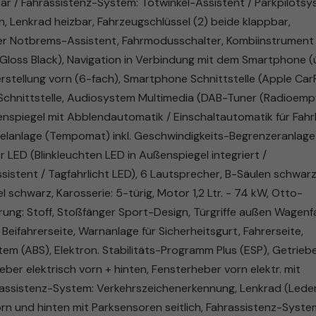
pbar / Fahrassistenz-System: Totwinkel-Assistent / Parkpilots
n, Lenkrad heizbar, Fahrzeugschlüssel (2) beide klappbar,
er Notbrems-Assistent, Fahrmodusschalter, Kombiinstrument
do Gloss Black), Navigation in Verbindung mit dem Smartphone 
zverstellung vorn (6-fach), Smartphone Schnittstelle (Apple Car
-Schnittstelle, Audiosystem Multimedia (DAB-Tuner (Radioem
nenspiegel mit Abblendautomatik / Einschaltautomatik für Fahrl
elanlage (Tempomat) inkl. Geschwindigkeits-Begrenzeranlage
LED (Blinkleuchten LED in Außenspiegel integriert /
sistent / Tagfahrlicht LED), 6 Lautsprecher, B-Säulen schwar
chwarz, Karosserie: 5-türig, Motor 1,2 Ltr. - 74 kW, Otto-
terung: Stoff, Stoßfänger Sport-Design, Türgriffe außen Wagenf
Beifahrerseite, Warnanlage für Sicherheitsgurt, Fahrerseite,
tem (ABS), Elektron. Stabilitäts-Programm Plus (ESP), Getrieb
eber elektrisch vorn + hinten, Fensterheber vorn elektr. mit
rassistenz-System: Verkehrszeichenerkennung, Lenkrad (Leder
orn und hinten mit Parksensoren seitlich, Fahrassistenz-Syste