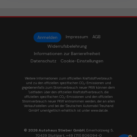
Impressum
AGB
Anmelden
Widerrufsbelehrung
Informationen zur Barrierefreiheit
Datenschutz
Cookie-Einstellungen
Weitere Informationen zum offiziellen Kraftstoffverbrauch
und zu den offiziellen spezifischen CO
-Emissionen und
2
gegebenenfalls zum Stromverbrauch neuer PKW können dem
'Leitfaden über den offiziellen Kraftstoffverbrauch, die
offiziellen spezifischen CO
-Emissionen und den offiziellen
2
Stromverbrauch neuer PKW' entnommen werden, der an allen
Verkaufsstellen und bei der 'Deutschen Automobil Treuhand
GmbH' unentgeltlich erhältlich ist unter www.dat.de.
© 2026
Autohaus Stieber GmbH
,
Emerholzweg 5
,
70439
Stuttgart,
+49 (711) 806094-0