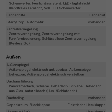
Scheinwerfer, Fernlichtassistent, LED-Tagfahrlicht,
Blendfreies Fernlicht, Voll-LED Scheinwerfer
Pannenhilfe
Pannenkit
Start/Stop-Automatik
vorhanden
Zentralverriegelung
Zentralverriegelung, Zentralverriegelung mit
Funkfernbedienung, Schlüssellose Zentralverriegelung
(Keyless Go)
Außen
Außenspiegel
Außenspiegel elektrisch anklappbar, Außenspiegel
beheizbar, Außenspiegel elektrisch verstellbar
Dachausführung
Panoramadach, Schiebe-Hebedach, Schiebe-Hebedach
aus Glas, Aufstelldach (Hub-/Schlafdach)
Dachreling
vorhanden
Gepäckraum-/Heckklappe
Elektrische Heckklappe
Hintertür (Art)
Heckklappe