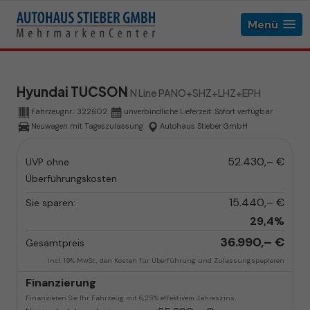
Menü
Hyundai TUCSON
N Line PANO+SHZ+LHZ+EPH
Fahrzeugnr.:
322602
unverbindliche Lieferzeit: Sofort verfügbar
Neuwagen mit Tageszulassung
Autohaus Stieber GmbH
52.430,– €
UVP ohne
Überführungskosten
15.440,– €
Sie sparen:
29,4%
36.990,– €
Gesamtpreis
incl. 19% MwSt., den Kosten für Überführung und Zulassungspapieren
Finanzierung
Finanzieren Sie Ihr Fahrzeug mit 6,25% effektivem Jahreszins.