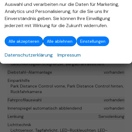
Sicherheit & Assistenz
Auswahl und verarbeiten nur die Daten für Marketing,
Airbags
Analytics und Personalisierung, für die Sie uns Ihr
Airbag, Fenster-/Kopfairbags Vorne, Seitenairbags Vorne,
Einverständnis geben. Sie können Ihre Einwilligung
Seitenairbags Hinten, Beifahrerairbag
jederzeit mit Wirkung für die Zukunft widerrufen.
Assistenzsysteme
Regensensor, Tempomat, Notbremsassistent (City-
Alle akzeptieren
Alle ablehnen
Einstellungen
Safety), Berganfahrassistent, Spurhalteassistent,
Fußgängererkennung, Abstandstempomat adaptiv (ACC),
Verkehrzeichenerkennung, Toter-Winkel-Assistent,
Datenschutzerklärung
Impressum
Sprachassistent, Notrufsystem, Abstandswarner,
Geschwindigkeitsbegrenzer, Bergabfahrassistent
Diebstahl-Alarmanlage
vorhanden
Einparkhilfe
Park Distance Control vorne, Park Distance Control hinten,
Rückfahrkamera
Fahrprofilauswahl
vorhanden
Innenspiegel automatisch abblendend
vorhanden
Lenkung
Servolenkung
Lichttechnik
Lichtsensor, Tagfahrlicht, LED-Rückleuchten, LED-