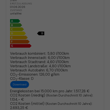
5 km
ERSTZULASSUNG
01.06.2026
ZUSTAND
unfallfrei
Verbrauch kombiniert:
5,80 l/100km
Verbrauch Innenstadt:
6,00 l/100km
Verbrauch Stadtrand:
4,60 l/100km
Verbrauch Landstraße:
4,80 l/100km
Verbrauch Autobahn:
6,70 l/100km
CO
-Emissionen:
126,00 g/km
2
CO
-Klasse:
D
2
Download
Energiekosten bei 15.000 km pro Jahr:
1.517,28 €
CO2 Kosten (niedrig)
:
(Kosten Durchschnitt 10 Jahre)
1.134,- €
CO2 Kosten (mittel)
:
(Kosten Durchschnitt 10 Jahre)
2.693,25 €