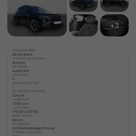
+3
AUSSENFARBE
Abyss Black
INNENAUSSTATTUNG
Schwarz
GETRIEBE
Automatik
ZYLINDER
4
PARTIKELFILTER
1
SCHADSTOFFKLASSE
Euro 6e
HUBRAUM
1.598 ccm
LEISTUNG
176 kW (239 PS)
KRAFTSTOFF
Benzin
KATEGORIE
SUV/Geländewagen/Pickup
KILOMETERSTAND