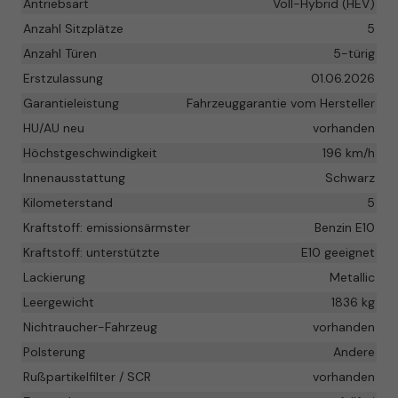
Antriebsart
Voll-Hybrid (HEV)
Anzahl Sitzplätze
5
Anzahl Türen
5-türig
Erstzulassung
01.06.2026
Garantieleistung
Fahrzeuggarantie vom Hersteller
HU/AU neu
vorhanden
Höchstgeschwindigkeit
196 km/h
Innenausstattung
Schwarz
Kilometerstand
5
Kraftstoff: emissionsärmster
Benzin E10
Kraftstoff: unterstützte
E10 geeignet
Lackierung
Metallic
Leergewicht
1836 kg
Nichtraucher-Fahrzeug
vorhanden
Polsterung
Andere
Rußpartikelfilter / SCR
vorhanden