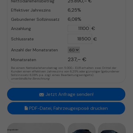
25.890,– €
Nettodarlehensbetrag
6,25%
Effektiver Jahreszins
6,08%
Gebundener Sollzinssatz
€
Anzahlung
€
Schlussrate
Anzahl der Monatsraten
237,– €
Monatsraten
Bei einem Nettodarlehensbetrag von 5.000,- EUR erhalten zwei Drittel der
Kunden einen effektiven Jahreszins von 6,25% oder günstiger (gebundener
Sollzinssatz 6,08% p.a. zzgl. eines Bearbeitungsentgelts).
unverbindliche Berechnung
Jetzt Anfrage senden!
PDF-Datei, Fahrzeugexposé drucken