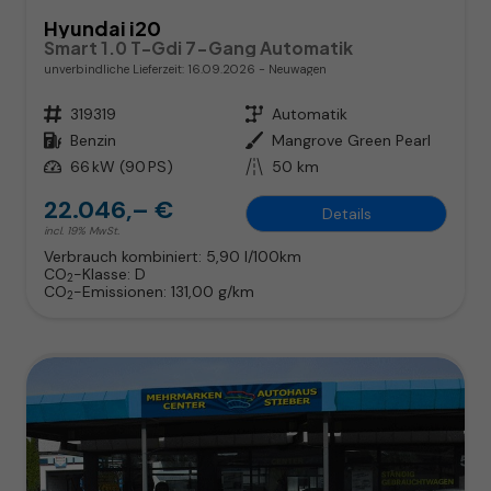
Hyundai i20
Smart 1.0 T-Gdi 7-Gang Automatik
unverbindliche Lieferzeit:
16.09.2026
Neuwagen
Fahrzeugnr.
319319
Getriebe
Automatik
Kraftstoff
Benzin
Außenfarbe
Mangrove Green Pearl
Leistung
66 kW (90 PS)
Kilometerstand
50 km
22.046,– €
Details
incl. 19% MwSt.
Verbrauch kombiniert:
5,90 l/100km
CO
-Klasse:
D
2
CO
-Emissionen:
131,00 g/km
2