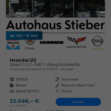
ab 141,– € mtl.
Hyundai i20
Smart 1.0 T-Gdi 7-Gang Automatik
unverbindliche Lieferzeit:
16.09.2026
Neuwagen
Fahrzeugnr.
319308
Getriebe
Automatik
Kraftstoff
Benzin
Außenfarbe
Phantom Black Pearl
Leistung
66 kW (90 PS)
Kilometerstand
50 km
22.046,– €
Details
incl. 19% MwSt.