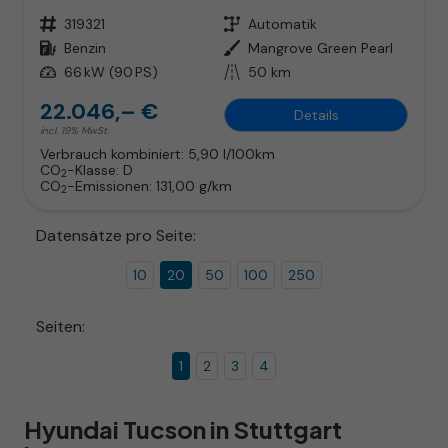
Fahrzeugnr.
319321
Getriebe
Automatik
Kraftstoff
Benzin
Außenfarbe
Mangrove Green Pearl
Leistung
66 kW (90 PS)
Kilometerstand
50 km
22.046,– €
Details
incl. 19% MwSt.
Verbrauch kombiniert:
5,90 l/100km
CO
-Klasse:
D
2
CO
-Emissionen:
131,00 g/km
2
Datensätze pro Seite:
10
20
50
100
250
Seiten:
1
2
3
4
Hyundai Tucson in Stuttgart