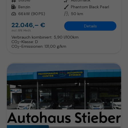
Kraftstoff
Benzin
Außenfarbe
Phantom Black Pearl
Leistung
66 kW (90 PS)
Kilometerstand
50 km
22.046,– €
Details
incl. 19% MwSt.
Verbrauch kombiniert:
5,90 l/100km
CO
-Klasse:
D
2
CO
-Emissionen:
131,00 g/km
2