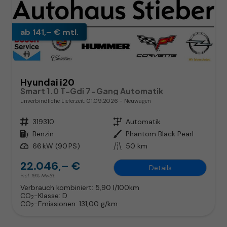
ab 141,– € mtl.
Hyundai i20
Smart 1.0 T-Gdi 7-Gang Automatik
unverbindliche Lieferzeit:
01.09.2026
Neuwagen
Fahrzeugnr.
319310
Getriebe
Automatik
Kraftstoff
Benzin
Außenfarbe
Phantom Black Pearl
Leistung
66 kW (90 PS)
Kilometerstand
50 km
22.046,– €
Details
incl. 19% MwSt.
Verbrauch kombiniert:
5,90 l/100km
CO
-Klasse:
D
2
CO
-Emissionen:
131,00 g/km
2