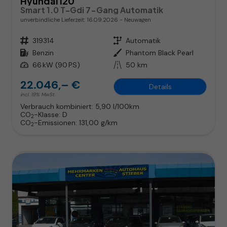
Hyundai i20
Smart 1.0 T-Gdi 7-Gang Automatik
unverbindliche Lieferzeit:
16.09.2026
Neuwagen
Fahrzeugnr.
319314
Getriebe
Automatik
Kraftstoff
Benzin
Außenfarbe
Phantom Black Pearl
Leistung
66 kW (90 PS)
Kilometerstand
50 km
22.046,– €
Details
incl. 19% MwSt.
Verbrauch kombiniert:
5,90 l/100km
CO
-Klasse:
D
2
CO
-Emissionen:
131,00 g/km
2