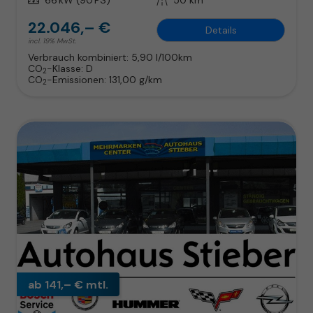
22.046,– €
Details
incl. 19% MwSt.
Verbrauch kombiniert:
5,90 l/100km
CO
-Klasse:
D
2
CO
-Emissionen:
131,00 g/km
2
ab 141,– € mtl.