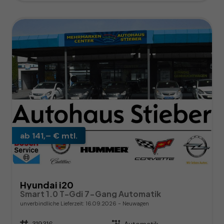
ab 141,– € mtl.
Hyundai i20
Smart 1.0 T-Gdi 7-Gang Automatik
unverbindliche Lieferzeit:
16.09.2026
Neuwagen
Fahrzeugnr.
319316
Getriebe
Automatik