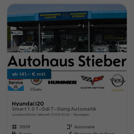
ab 141,– € mtl.
Hyundai i20
Smart 1.0 T-Gdi 7-Gang Automatik
unverbindliche Lieferzeit:
01.09.2026
Neuwagen
Fahrzeugnr.
319311
Getriebe
Automatik
Kraftstoff
Benzin
Außenfarbe
Phantom Black Pearl