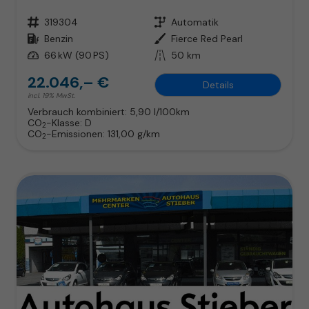
Fahrzeugnr.
319304
Getriebe
Automatik
Kraftstoff
Benzin
Außenfarbe
Fierce Red Pearl
Leistung
66 kW (90 PS)
Kilometerstand
50 km
22.046,– €
Details
incl. 19% MwSt.
Verbrauch kombiniert:
5,90 l/100km
CO
-Klasse:
D
2
CO
-Emissionen:
131,00 g/km
2