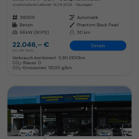
unverbindliche Lieferzeit:
16.09.2026
Neuwagen
Fahrzeugnr.
319309
Getriebe
Automatik
Kraftstoff
Benzin
Außenfarbe
Phantom Black Pearl
Leistung
66 kW (90 PS)
Kilometerstand
50 km
22.046,– €
Details
incl. 19% MwSt.
Verbrauch kombiniert:
5,90 l/100km
CO
-Klasse:
D
2
CO
-Emissionen:
131,00 g/km
2