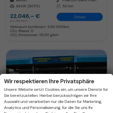
Leistung
66 kW (90 PS)
Kilometerstand
50 km
22.046,– €
Details
incl. 19% MwSt.
Verbrauch kombiniert:
5,90 l/100km
CO
-Klasse:
D
2
CO
-Emissionen:
131,00 g/km
2
Wir respektieren Ihre Privatsphäre
Unsere Website setzt Cookies ein, um unsere Dienste für
Sie bereitzustellen. Hierbei berücksichtigen wir Ihre
Auswahl und verarbeiten nur die Daten für Marketing,
Analytics und Personalisierung, für die Sie uns Ihr
ab 141,– € mtl.