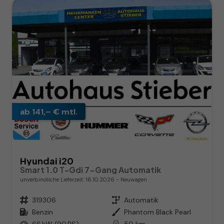
ab 141,– € mtl.
Hyundai i20
Smart 1.0 T-Gdi 7-Gang Automatik
unverbindliche Lieferzeit:
16.10.2026
Neuwagen
Fahrzeugnr.
319306
Getriebe
Automatik
Kraftstoff
Benzin
Außenfarbe
Phantom Black Pearl
Leistung
66 kW (90 PS)
Kilometerstand
50 km