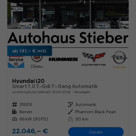
ab 141,– € mtl.
Hyundai i20
Smart 1.0 T-Gdi 7-Gang Automatik
unverbindliche Lieferzeit:
16.09.2026
Neuwagen
Fahrzeugnr.
319313
Getriebe
Automatik
Kraftstoff
Benzin
Außenfarbe
Phantom Black Pearl
Leistung
66 kW (90 PS)
Kilometerstand
50 km
22.046,– €
Details