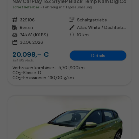
Nav CarPlay 16Z StyleP Black Temp Kam DigiCo
sofort lieferbar
Fahrzeug mit Tageszulassung
Fahrzeugnr.
329106
Getriebe
Schaltgetriebe
Kraftstoff
Benzin
Außenfarbe
Atlas White / Dachfarbe in schwa
Leistung
74 kW (101 PS)
Kilometerstand
10 km
30.06.2026
20.098,– €
Details
incl. 19% MwSt.
Verbrauch kombiniert:
5,70 l/100km
CO
-Klasse:
D
2
CO
-Emissionen:
130,00 g/km
2