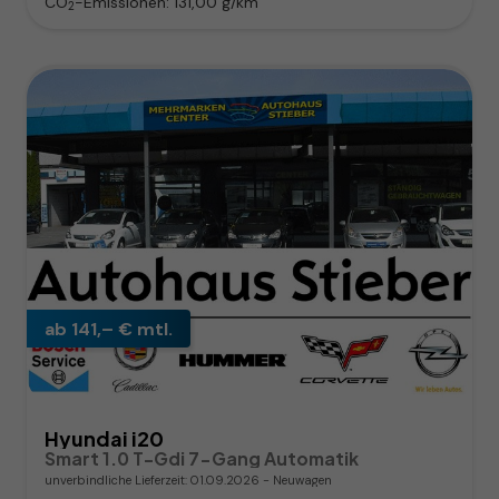
CO
-Emissionen:
131,00 g/km
2
ab 141,– € mtl.
Hyundai i20
Smart 1.0 T-Gdi 7-Gang Automatik
unverbindliche Lieferzeit:
01.09.2026
Neuwagen