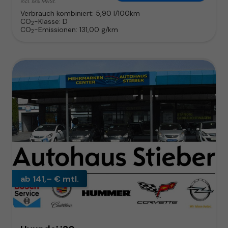
incl. 19% MwSt.
Verbrauch kombiniert:
5,90 l/100km
CO
-Klasse:
D
2
CO
-Emissionen:
131,00 g/km
2
ab 141,– € mtl.