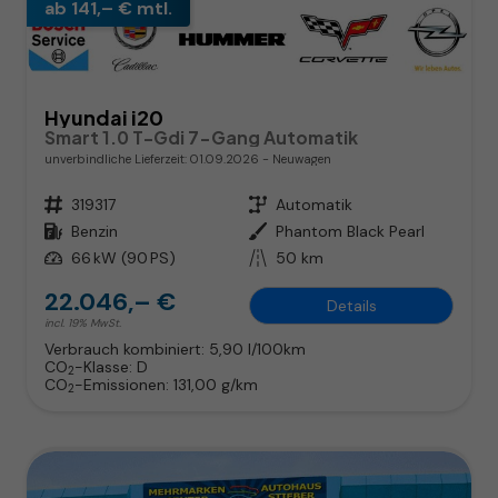
ab 141,– € mtl.
Hyundai i20
Smart 1.0 T-Gdi 7-Gang Automatik
unverbindliche Lieferzeit:
01.09.2026
Neuwagen
Fahrzeugnr.
319317
Getriebe
Automatik
Kraftstoff
Benzin
Außenfarbe
Phantom Black Pearl
Leistung
66 kW (90 PS)
Kilometerstand
50 km
22.046,– €
Details
incl. 19% MwSt.
Verbrauch kombiniert:
5,90 l/100km
CO
-Klasse:
D
2
CO
-Emissionen:
131,00 g/km
2