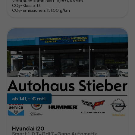
Verbrauch kombiniert:
5,90 l/100km
CO
-Klasse:
D
2
CO
-Emissionen:
131,00 g/km
2
ab 141,– € mtl.
Hyundai i20
Smart 1.0 T-Gdi 7-Gang Automatik