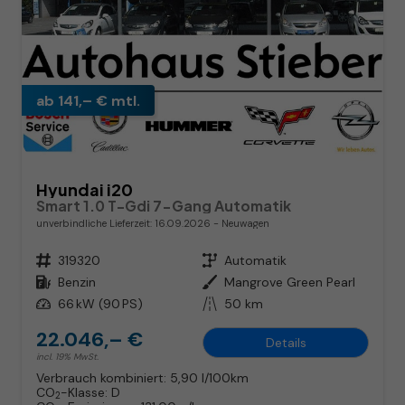
ab 141,– € mtl.
Hyundai i20
Smart 1.0 T-Gdi 7-Gang Automatik
unverbindliche Lieferzeit:
16.09.2026
Neuwagen
Fahrzeugnr.
319320
Getriebe
Automatik
Kraftstoff
Benzin
Außenfarbe
Mangrove Green Pearl
Leistung
66 kW (90 PS)
Kilometerstand
50 km
22.046,– €
Details
incl. 19% MwSt.
Verbrauch kombiniert:
5,90 l/100km
CO
-Klasse:
D
2