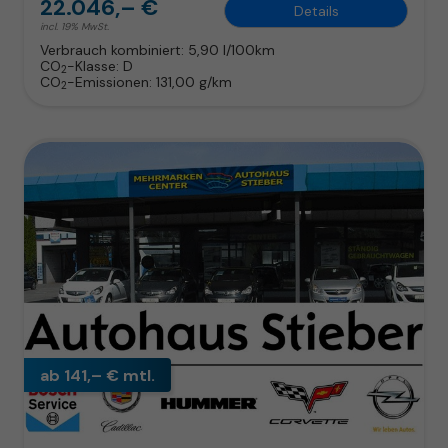
22.046,– €
Details
incl. 19% MwSt.
Verbrauch kombiniert:
5,90 l/100km
CO
-Klasse:
D
2
CO
-Emissionen:
131,00 g/km
2
ab 141,– € mtl.