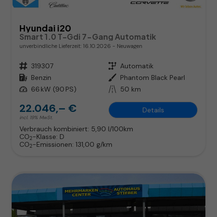
Hyundai i20
Smart 1.0 T-Gdi 7-Gang Automatik
unverbindliche Lieferzeit:
16.10.2026
Neuwagen
Fahrzeugnr.
319307
Getriebe
Automatik
Kraftstoff
Benzin
Außenfarbe
Phantom Black Pearl
Leistung
66 kW (90 PS)
Kilometerstand
50 km
22.046,– €
Details
incl. 19% MwSt.
Verbrauch kombiniert:
5,90 l/100km
CO
-Klasse:
D
2
CO
-Emissionen:
131,00 g/km
2