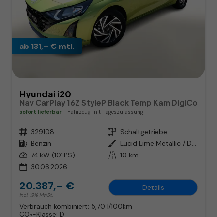
ab 131,– € mtl.
Hyundai i20
Nav CarPlay 16Z StyleP Black Temp Kam DigiCo
sofort lieferbar
Fahrzeug mit Tageszulassung
Fahrzeugnr.
329108
Getriebe
Schaltgetriebe
Kraftstoff
Benzin
Außenfarbe
Lucid Lime Metallic / Dachfarbe
Leistung
74 kW (101 PS)
Kilometerstand
10 km
30.06.2026
20.387,– €
Details
incl. 19% MwSt.
Verbrauch kombiniert:
5,70 l/100km
CO
-Klasse:
D
2