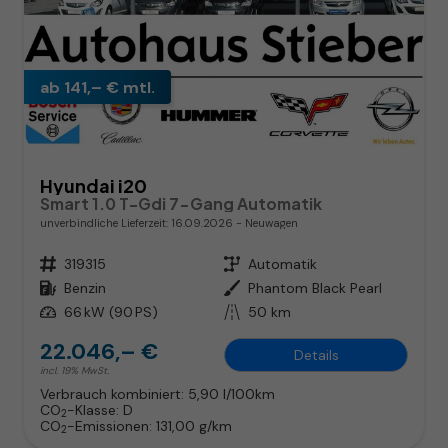
ab 141,– € mtl.
Hyundai i20
Smart 1.0 T-Gdi 7-Gang Automatik
unverbindliche Lieferzeit:
16.09.2026
Neuwagen
Fahrzeugnr.
319315
Getriebe
Automatik
Kraftstoff
Benzin
Außenfarbe
Phantom Black Pearl
Leistung
66 kW (90 PS)
Kilometerstand
50 km
22.046,– €
Details
incl. 19% MwSt.
Verbrauch kombiniert:
5,90 l/100km
CO
-Klasse:
D
2
CO
-Emissionen:
131,00 g/km
2