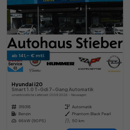
ab 141,– € mtl.
Hyundai i20
Smart 1.0 T-Gdi 7-Gang Automatik
unverbindliche Lieferzeit:
01.09.2026
Neuwagen
Fahrzeugnr.
319318
Getriebe
Automatik
Kraftstoff
Benzin
Außenfarbe
Phantom Black Pearl
Leistung
66 kW (90 PS)
Kilometerstand
50 km