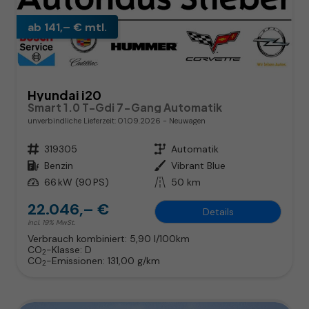
ab 141,– € mtl.
Hyundai i20
Smart 1.0 T-Gdi 7-Gang Automatik
unverbindliche Lieferzeit:
01.09.2026
Neuwagen
Fahrzeugnr.
319305
Getriebe
Automatik
Kraftstoff
Benzin
Außenfarbe
Vibrant Blue
Leistung
66 kW (90 PS)
Kilometerstand
50 km
22.046,– €
Details
incl. 19% MwSt.
Verbrauch kombiniert:
5,90 l/100km
CO
-Klasse:
D
2
CO
-Emissionen:
131,00 g/km
2