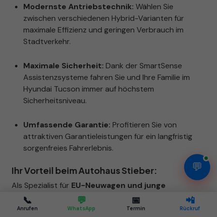
Modernste Antriebstechnik:
Wählen Sie
zwischen verschiedenen Hybrid-Varianten für
maximale Effizienz und geringen Verbrauch im
Stadtverkehr.
Maximale Sicherheit:
Dank der SmartSense
Assistenzsysteme fahren Sie und Ihre Familie im
Hyundai Tucson immer auf höchstem
Sicherheitsniveau.
Umfassende Garantie:
Profitieren Sie von
attraktiven Garantieleistungen für ein langfristig
sorgenfreies Fahrerlebnis.
💬
Ihr Vorteil beim Autohaus Stieber:
Als Spezialist für
EU-Neuwagen und junge
Gebrauchte in Stuttgart
bieten wir Ihnen nicht nur
📞
💬
📅
📲
attraktive Konditionen für den
Kauf Ihres Hyundai
Anrufen
WhatsApp
Termin
Rückruf