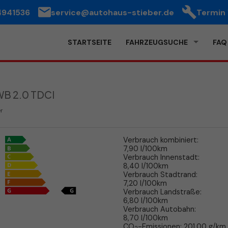
4941536
service@autohaus-stieber.de
Termin
STARTSEITE
FAHRZEUGSUCHE
FAQ
WB 2.0 TDCI
er
Verbrauch kombiniert:
7,90 l/100km
Verbrauch Innenstadt:
8,40 l/100km
Verbrauch Stadtrand:
7,20 l/100km
Verbrauch Landstraße:
6,80 l/100km
Verbrauch Autobahn:
8,70 l/100km
CO
-Emissionen:
201,00 g/km