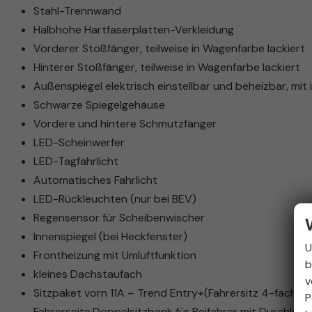
Stahl-Trennwand
Halbhohe Hartfaserplatten-Verkleidung
Vorderer Stoßfänger, teilweise in Wagenfarbe lackiert
Hinterer Stoßfänger, teilweise in Wagenfarbe lackiert
Außenspiegel elektrisch einstellbar und beheizbar, mit 
Schwarze Spiegelgehäuse
Vordere und hintere Schmutzfänger
LED-Scheinwerfer
LED-Tagfahrlicht
Automatisches Fahrlicht
LED-Rückleuchten (nur bei BEV)
Regensensor für Scheibenwischer
Innenspiegel (bei Heckfenster)
U
Frontheizung mit Umluftfunktion
b
kleines Dachstaufach
v
Sitzpaket vorn 11A – Trend Entry+(Fahrersitz 4-fach ma
P
Fahrerseite,Doppelsitzbank für Beifahrer mit Durchlad