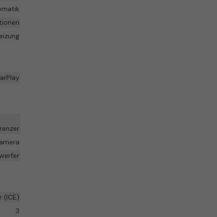
omatik
tionen
eizung
arPlay
renzer
kamera
werfer
 (ICE)
3