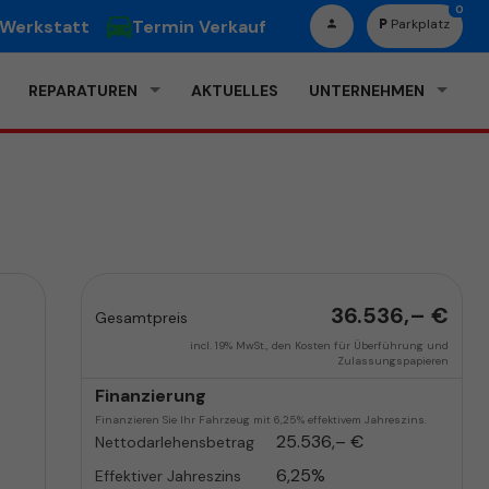
0
 Werkstatt
Termin Verkauf
Parkplatz
REPARATUREN
AKTUELLES
UNTERNEHMEN
36.536,– €
Gesamtpreis
incl. 19% MwSt., den Kosten für Überführung und
Zulassungspapieren
Finanzierung
Finanzieren Sie Ihr Fahrzeug mit 6,25% effektivem Jahreszins.
25.536,– €
Nettodarlehensbetrag
6,25%
Effektiver Jahreszins