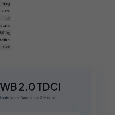
-türig
2.2026
50
etallic
1891 kg
fallfrei
auglich
SWB 2.0 TDCI
kaufsteam. Dauert nur 3 Minuten.