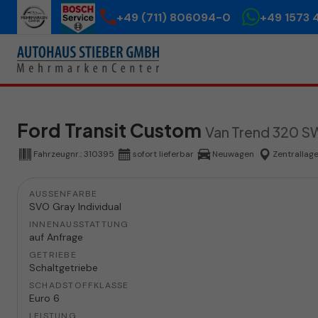
+49 (711) 806094-0
+49 1573 
Ford Transit Custom
Van Trend 320 S
Fahrzeugnr.:
310395
sofort lieferbar
Neuwagen
Zentrallag
AUSSENFARBE
SVO Gray Individual
INNENAUSSTATTUNG
auf Anfrage
GETRIEBE
Schaltgetriebe
SCHADSTOFFKLASSE
Euro 6
LEISTUNG