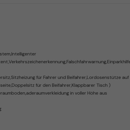
tem,Intelligenter
nt,Verkehrszeichenerkennung,Falschfahrwarnung,Einparkhilf
rsitz,Sitzheizung für Fahrer und Beifahrer,Lordosenstütze auf
seite,Doppelsitz für den Beifahrer,Klappbarer Tisch )
deraumboden,aderaumverkleidung in voller Höhe aus
g