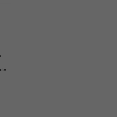
e
 der