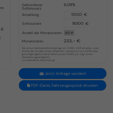
6,08%
Gebundener
pro
Sollzinssatz
€
Anzahlung
€
Schlussrate
 €
Anzahl der Monatsraten
€
233,– €
Monatsraten
Bei einem Nettodarlehensbetrag von 5.000,- EUR erhalten zwei
Drittel der Kunden einen effektiven Jahreszins von 6,25% oder
günstiger (gebundener Sollzinssatz 6,08% p.a. zzgl. eines
Bearbeitungsentgelts).
unverbindliche Berechnung
Jetzt Anfrage senden!
PDF-Datei, Fahrzeugexposé drucken