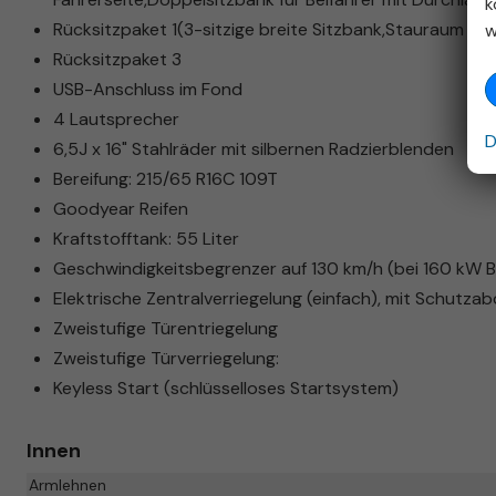
k
Rücksitzpaket 1(3-sitzige breite Sitzbank,Stauraum unt
w
Rücksitzpaket 3
USB-Anschluss im Fond
4 Lautsprecher
D
6,5J x 16" Stahlräder mit silbernen Radzierblenden
Bereifung: 215/65 R16C 109T
Goodyear Reifen
Kraftstofftank: 55 Liter
Geschwindigkeitsbegrenzer auf 130 km/h (bei 160 kW 
Elektrische Zentralverriegelung (einfach), mit Schutz
Zweistufige Türentriegelung
Zweistufige Türverriegelung:
Keyless Start (schlüsselloses Startsystem)
Innen
Armlehnen