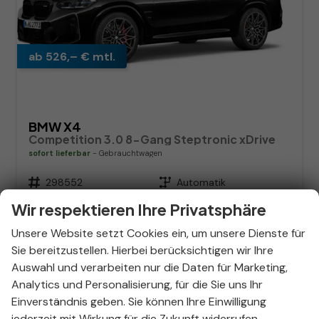
ab 526,– € mtl.
BMW X4
Competition 3.0 8-Gang Steptronic xDrive
sofort lieferbar
Gebrauchtwagen
Fahrzeugnr.
298552
Getriebe
Automatik
Kraftstoff
Benzin
Außenfarbe
Saphirschwarz metallic
Wir respektieren Ihre Privatsphäre
Leistung
375 kW (510 PS)
Kilometerstand
9.587 km
Unsere Website setzt Cookies ein, um unsere Dienste für
03.09.2025
Sie bereitzustellen. Hierbei berücksichtigen wir Ihre
82.046,– €
Details
Auswahl und verarbeiten nur die Daten für Marketing,
incl. 19% MwSt.
Analytics und Personalisierung, für die Sie uns Ihr
Verbrauch kombiniert:
10,80 l/100km
Einverständnis geben. Sie können Ihre Einwilligung
CO
-Emissionen:
247,00 g/km
2
jederzeit mit Wirkung für die Zukunft widerrufen.