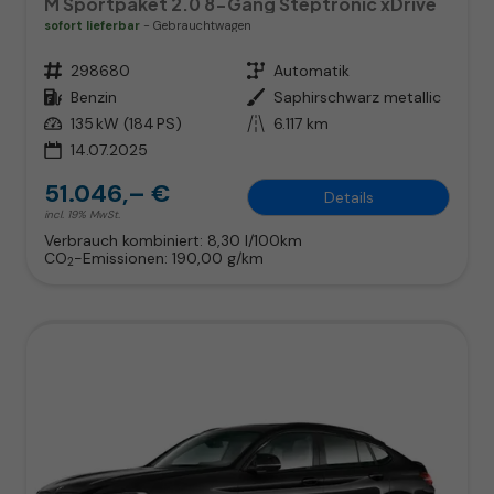
M Sportpaket 2.0 8-Gang Steptronic xDrive
sofort lieferbar
Gebrauchtwagen
Fahrzeugnr.
298680
Getriebe
Automatik
Kraftstoff
Benzin
Außenfarbe
Saphirschwarz metallic
Leistung
135 kW (184 PS)
Kilometerstand
6.117 km
14.07.2025
51.046,– €
Details
incl. 19% MwSt.
Verbrauch kombiniert:
8,30 l/100km
CO
-Emissionen:
190,00 g/km
2