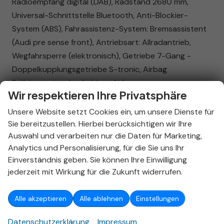
Radioempfang digital (DAB), Radstand 2680 mm,
Universal-Schnittstelle Bluetooth, Anti-Blockier-
System (ABS), Fahrassistenz-System: Bremsassistent
(Audi pre sense front), Antriebsart: Allradantrieb,
Wegfahrsperre (elektronisch), Getriebe 7-Gang -
Doppelkupplungsgetriebe S-tronic, Airbag
Beifahrerseite abschaltbar, Airbag
Wir respektieren Ihre Privatsphäre
Fahrer-/Beifahrerseite, Kopf-Airbag-System
(Sideguard), Rücksitzlehne geteilt/klappbar,
Unsere Website setzt Cookies ein, um unsere Dienste für
verschiebbar (40:20:40), Seitenairbag vorn, Dachreling
Sie bereitzustellen. Hierbei berücksichtigen wir Ihre
Auswahl und verarbeiten nur die Daten für Marketing,
schwarz, Fahrassistenz-System: Notfall-Assistent mit
Analytics und Personalisierung, für die Sie uns Ihr
automatischem Notruf, Reifenkontroll-Anzeige,
Einverständnis geben. Sie können Ihre Einwilligung
Start/Stop-Anlage
jederzeit mit Wirkung für die Zukunft widerrufen.
Innen
Ambiente-Beleuchtung
vorhanden
Alle akzeptieren
Alle ablehnen
Einstellungen
Klimatisierung
Klimaautomatik, 3-Zonen-Klimaautomatik
Datenschutzerklärung
Impressum
Lenkrad
in Leder, mit Multifunktionen, mit Schaltwippen