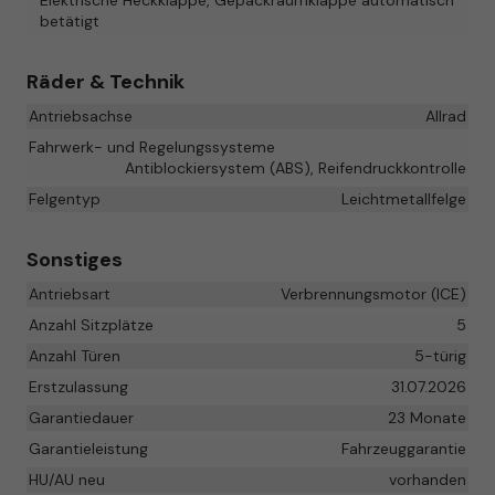
betätigt
Räder & Technik
Antriebsachse
Allrad
Fahrwerk- und Regelungssysteme
Antiblockiersystem (ABS), Reifendruckkontrolle
Felgentyp
Leichtmetallfelge
Sonstiges
Antriebsart
Verbrennungsmotor (ICE)
Anzahl Sitzplätze
5
Anzahl Türen
5-türig
Erstzulassung
31.07.2026
Garantiedauer
23 Monate
Garantieleistung
Fahrzeuggarantie
HU/AU neu
vorhanden