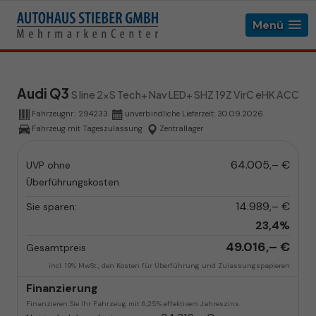
Menü
Audi Q3
S line 2xS Tech+ Nav LED+ SHZ 19Z VirC eHK ACC
Fahrzeugnr.:
294233
unverbindliche Lieferzeit:
30.09.2026
Fahrzeug mit Tageszulassung
Zentrallager
64.005,– €
UVP ohne
Überführungskosten
14.989,– €
Sie sparen:
23,4%
49.016,– €
Gesamtpreis
incl. 19% MwSt., den Kosten für Überführung und Zulassungspapieren
Finanzierung
Finanzieren Sie Ihr Fahrzeug mit 6,25% effektivem Jahreszins.