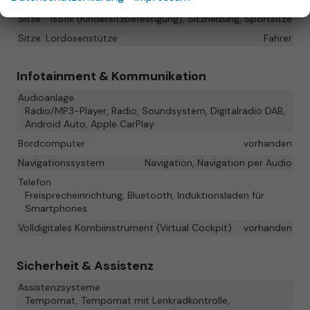
Sitze
Isofix (Kindersitzbefestigung), Sitzheizung, Sportsitze
Sitze: Lordosenstütze
Fahrer
Infotainment & Kommunikation
Audioanlage
Radio/MP3-Player, Radio, Soundsystem, Digitalradio DAB,
Android Auto, Apple CarPlay
Bordcomputer
vorhanden
Navigationssystem
Navigation, Navigation per Audio
Telefon
Freisprecheinrichtung, Bluetooth, Induktionsladen für
Smartphones
Volldigitales Kombiinstrument (Virtual Cockpit)
vorhanden
Sicherheit & Assistenz
Assistenzsysteme
Tempomat, Tempomat mit Lenkradkontrolle,