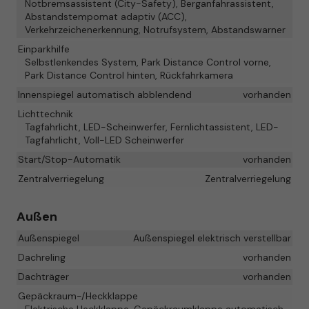
Notbremsassistent (City-Safety), Berganfahrassistent,
Abstandstempomat adaptiv (ACC),
Verkehrzeichenerkennung, Notrufsystem, Abstandswarner
Einparkhilfe
Selbstlenkendes System, Park Distance Control vorne,
Park Distance Control hinten, Rückfahrkamera
Innenspiegel automatisch abblendend
vorhanden
Lichttechnik
Tagfahrlicht, LED-Scheinwerfer, Fernlichtassistent, LED-
Tagfahrlicht, Voll-LED Scheinwerfer
Start/Stop-Automatik
vorhanden
Zentralverriegelung
Zentralverriegelung
Außen
Außenspiegel
Außenspiegel elektrisch verstellbar
Dachreling
vorhanden
Dachträger
vorhanden
Gepäckraum-/Heckklappe
Elektrische Heckklappe, Gepäckraumklappe automatisch