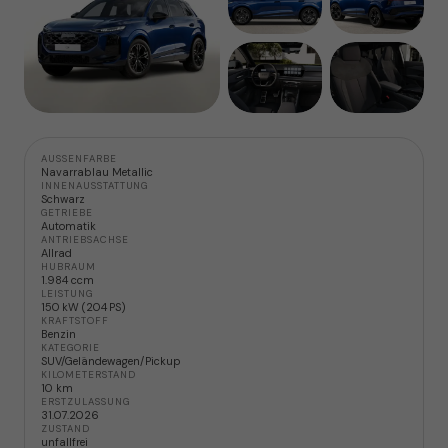
AUSSENFARBE
Navarrablau Metallic
INNENAUSSTATTUNG
Schwarz
GETRIEBE
Automatik
ANTRIEBSACHSE
Allrad
HUBRAUM
1.984 ccm
LEISTUNG
150 kW (204 PS)
KRAFTSTOFF
Benzin
KATEGORIE
SUV/Geländewagen/Pickup
KILOMETERSTAND
10 km
ERSTZULASSUNG
31.07.2026
ZUSTAND
unfallfrei