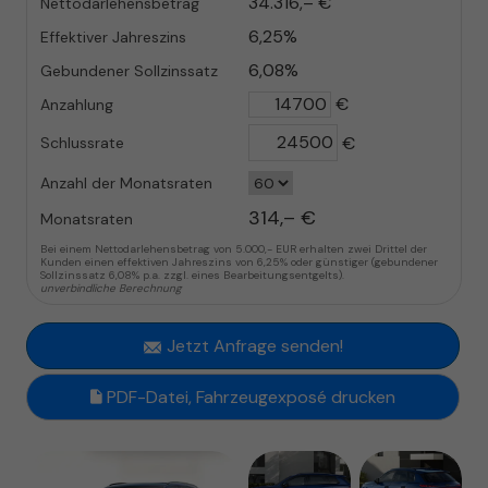
34.316,– €
Nettodarlehensbetrag
6,25%
Effektiver Jahreszins
6,08%
Gebundener Sollzinssatz
€
Anzahlung
€
Schlussrate
Anzahl der Monatsraten
314,– €
Monatsraten
Bei einem Nettodarlehensbetrag von 5.000,- EUR erhalten zwei Drittel der
Kunden einen effektiven Jahreszins von 6,25% oder günstiger (gebundener
Sollzinssatz 6,08% p.a. zzgl. eines Bearbeitungsentgelts).
unverbindliche Berechnung
Jetzt Anfrage senden!
PDF-Datei, Fahrzeugexposé drucken