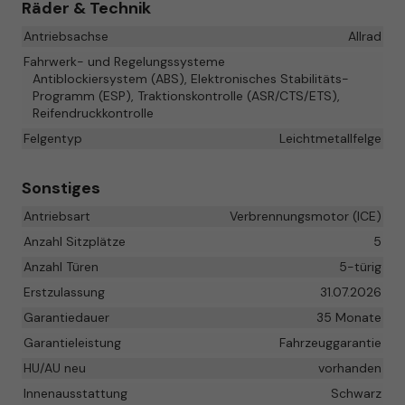
Räder & Technik
Antriebsachse
Allrad
Fahrwerk- und Regelungssysteme
Antiblockiersystem (ABS), Elektronisches Stabilitäts-
Programm (ESP), Traktionskontrolle (ASR/CTS/ETS),
Reifendruckkontrolle
Felgentyp
Leichtmetallfelge
Sonstiges
Antriebsart
Verbrennungsmotor (ICE)
Anzahl Sitzplätze
5
Anzahl Türen
5-türig
Erstzulassung
31.07.2026
Garantiedauer
35 Monate
Garantieleistung
Fahrzeuggarantie
HU/AU neu
vorhanden
Innenausstattung
Schwarz