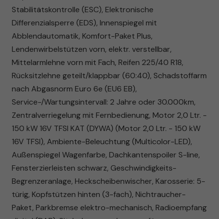
Stabilitätskontrolle (ESC), Elektronische
Differenzialsperre (EDS), Innenspiegel mit
Abblendautomatik, Komfort-Paket Plus,
Lendenwirbelstützen vorn, elektr. verstellbar,
Mittelarmlehne vorn mit Fach, Reifen 225/40 R18,
Rücksitzlehne geteilt/klappbar (60:40), Schadstoffarm
nach Abgasnorm Euro 6e (EU6 EB),
Service-/Wartungsintervall: 2 Jahre oder 30.000km,
Zentralverriegelung mit Fernbedienung, Motor 2,0 Ltr. -
150 kW 16V TFSI KAT (DYWA) (Motor 2,0 Ltr. - 150 kW
16V TFSI), Ambiente-Beleuchtung (Multicolor-LED),
Außenspiegel Wagenfarbe, Dachkantenspoiler S-line,
Fensterzierleisten schwarz, Geschwindigkeits-
Begrenzeranlage, Heckscheibenwischer, Karosserie: 5-
türig, Kopfstützen hinten (3-fach), Nichtraucher-
Paket, Parkbremse elektro-mechanisch, Radioempfang