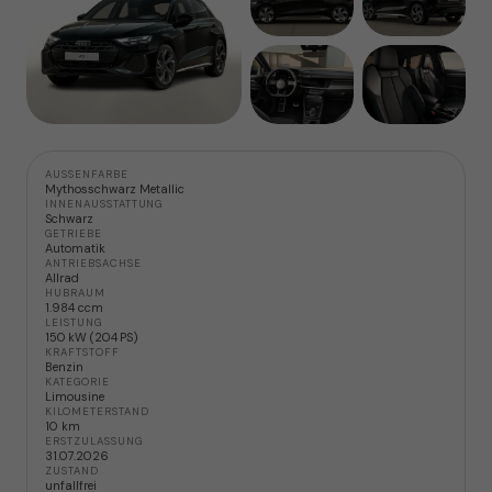
AUSSENFARBE
Mythosschwarz Metallic
INNENAUSSTATTUNG
Schwarz
GETRIEBE
Automatik
ANTRIEBSACHSE
Allrad
HUBRAUM
1.984 ccm
LEISTUNG
150 kW (204 PS)
KRAFTSTOFF
Benzin
KATEGORIE
Limousine
KILOMETERSTAND
10 km
ERSTZULASSUNG
31.07.2026
ZUSTAND
unfallfrei