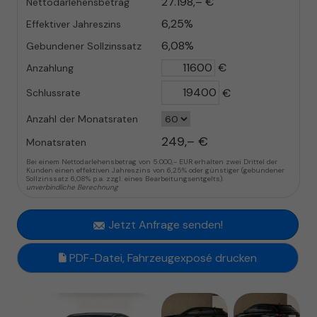
27.198,– €
Nettodarlehensbetrag
6,25%
Effektiver Jahreszins
6,08%
Gebundener Sollzinssatz
€
Anzahlung
€
Schlussrate
Anzahl der Monatsraten
249,– €
Monatsraten
Bei einem Nettodarlehensbetrag von 5.000,- EUR erhalten zwei Drittel der
Kunden einen effektiven Jahreszins von 6,25% oder günstiger (gebundener
Sollzinssatz 6,08% p.a. zzgl. eines Bearbeitungsentgelts).
unverbindliche Berechnung
Jetzt Anfrage senden!
PDF-Datei, Fahrzeugexposé drucken