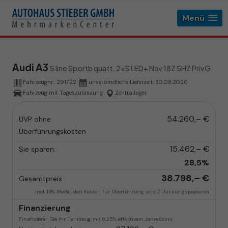
Menü
Audi A3
S line Sportb quatt. 2xS LED+ Nav 18Z SHZ PrivG
Fahrzeugnr.:
291722
unverbindliche Lieferzeit:
30.08.2026
Fahrzeug mit Tageszulassung
Zentrallager
54.260,– €
UVP ohne
Überführungskosten
15.462,– €
Sie sparen:
28,5%
38.798,– €
Gesamtpreis
incl. 19% MwSt., den Kosten für Überführung und Zulassungspapieren
Finanzierung
Finanzieren Sie Ihr Fahrzeug mit 6,25% effektivem Jahreszins.