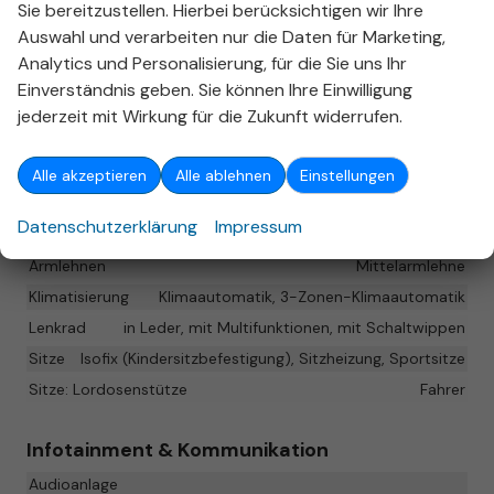
Sie bereitzustellen. Hierbei berücksichtigen wir Ihre
automatischem Notruf, Servolenkung elektro-
Auswahl und verarbeiten nur die Daten für Marketing,
mechanisch, Licht- und Regensensor, Tagfahrlicht,
Analytics und Personalisierung, für die Sie uns Ihr
Fahrassistenz-System: Ausweich-Assistent,
Einverständnis geben. Sie können Ihre Einwilligung
Fahrassistenz-System: Müdigkeitserkennung
jederzeit mit Wirkung für die Zukunft widerrufen.
(Pausenempfehlung), Reifendruck-Kontrollsystem,
Start-Stop-Knopf, Start/Stop-Anlage
Alle akzeptieren
Alle ablehnen
Einstellungen
Innen
Datenschutzerklärung
Impressum
Ambiente-Beleuchtung
vorhanden
Armlehnen
Mittelarmlehne
Klimatisierung
Klimaautomatik, 3-Zonen-Klimaautomatik
Lenkrad
in Leder, mit Multifunktionen, mit Schaltwippen
Sitze
Isofix (Kindersitzbefestigung), Sitzheizung, Sportsitze
Sitze: Lordosenstütze
Fahrer
Infotainment & Kommunikation
Audioanlage