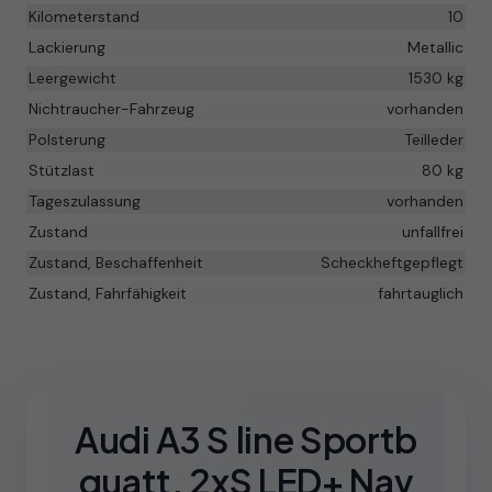
Kilometerstand
10
Lackierung
Metallic
Leergewicht
1530 kg
Nichtraucher-Fahrzeug
vorhanden
Polsterung
Teilleder
Stützlast
80 kg
Tageszulassung
vorhanden
Zustand
unfallfrei
Zustand, Beschaffenheit
Scheckheftgepflegt
Zustand, Fahrfähigkeit
fahrtauglich
Audi A3 S line Sportb
quatt. 2xS LED+ Nav