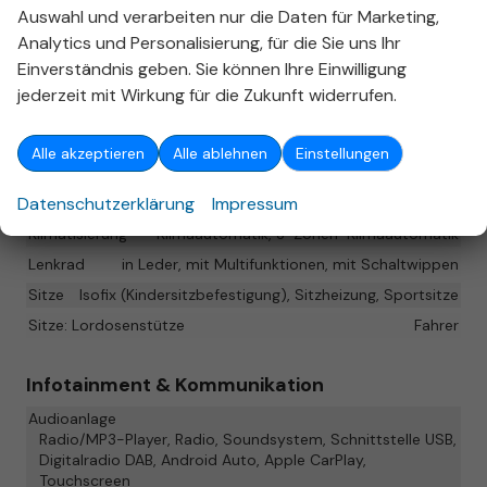
Fahrassistenz-System: Ausweich-Assistent,
Auswahl und verarbeiten nur die Daten für Marketing,
Analytics und Personalisierung, für die Sie uns Ihr
Fahrassistenz-System: Müdigkeitserkennung
Einverständnis geben. Sie können Ihre Einwilligung
(Pausenempfehlung), Reifendruck-Kontrollsystem,
jederzeit mit Wirkung für die Zukunft widerrufen.
Start/Stop-Anlage
Innen
Alle akzeptieren
Alle ablehnen
Einstellungen
Ambiente-Beleuchtung
vorhanden
Datenschutzerklärung
Impressum
Armlehnen
Mittelarmlehne
Klimatisierung
Klimaautomatik, 3-Zonen-Klimaautomatik
Lenkrad
in Leder, mit Multifunktionen, mit Schaltwippen
Sitze
Isofix (Kindersitzbefestigung), Sitzheizung, Sportsitze
Sitze: Lordosenstütze
Fahrer
Infotainment & Kommunikation
Audioanlage
Radio/MP3-Player, Radio, Soundsystem, Schnittstelle USB,
Digitalradio DAB, Android Auto, Apple CarPlay,
Touchscreen