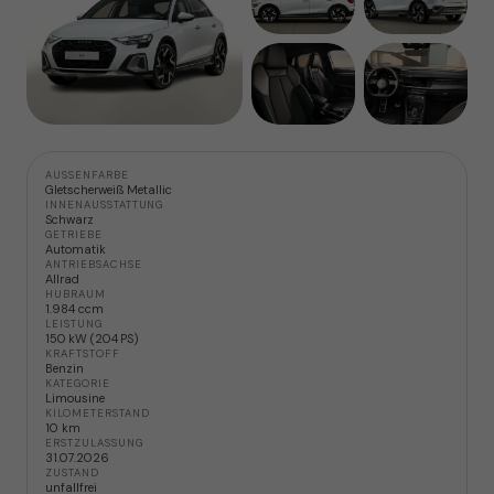
AUSSENFARBE
Gletscherweiß Metallic
INNENAUSSTATTUNG
Schwarz
GETRIEBE
Automatik
ANTRIEBSACHSE
Allrad
HUBRAUM
1.984 ccm
LEISTUNG
150 kW (204 PS)
KRAFTSTOFF
Benzin
KATEGORIE
Limousine
KILOMETERSTAND
10 km
ERSTZULASSUNG
31.07.2026
ZUSTAND
unfallfrei