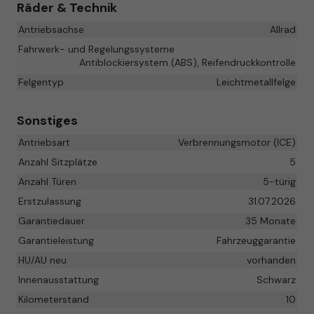
Räder & Technik
Antriebsachse
Allrad
Fahrwerk- und Regelungssysteme
Antiblockiersystem (ABS), Reifendruckkontrolle
Felgentyp
Leichtmetallfelge
Sonstiges
Antriebsart
Verbrennungsmotor (ICE)
Anzahl Sitzplätze
5
Anzahl Türen
5-türig
Erstzulassung
31.07.2026
Garantiedauer
35 Monate
Garantieleistung
Fahrzeuggarantie
HU/AU neu
vorhanden
Innenausstattung
Schwarz
Kilometerstand
10