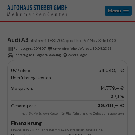
Menü
Audi A3
allstreet TFSI 204 quattro 19Z Nav S-Int ACC
Fahrzeugnr.:
291607
unverbindliche Lieferzeit:
30.08.2026
Fahrzeug mit Tageszulassung
Zentrallager
54.540,– €
UVP ohne
Überführungskosten
14.779,– €
Sie sparen:
27,1%
39.761,– €
Gesamtpreis
incl. 19% MwSt., den Kosten für Überführung und Zulassungspapieren
Finanzierung
Finanzieren Sie Ihr Fahrzeug mit 6,25% effektivem Jahreszins.