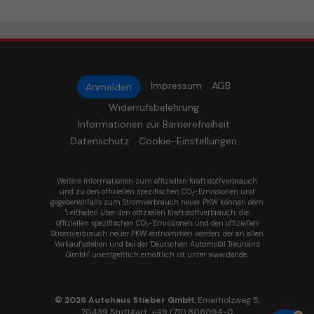
Impressum
AGB
Anmelden
Widerrufsbelehrung
Informationen zur Barrierefreiheit
Datenschutz
Cookie-Einstellungen
Weitere Informationen zum offiziellen Kraftstoffverbrauch
und zu den offiziellen spezifischen CO
-Emissionen und
2
gegebenenfalls zum Stromverbrauch neuer PKW können dem
'Leitfaden über den offiziellen Kraftstoffverbrauch, die
offiziellen spezifischen CO
-Emissionen und den offiziellen
2
Stromverbrauch neuer PKW' entnommen werden, der an allen
Verkaufsstellen und bei der 'Deutschen Automobil Treuhand
GmbH' unentgeltlich erhältlich ist unter www.dat.de.
© 2026
Autohaus Stieber GmbH
,
Emerholzweg 5
,
70439
Stuttgart,
+49 (711) 806094-0