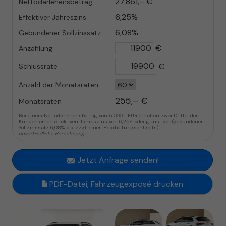
27.861,– €
Nettodarlehensbetrag
6,25%
Effektiver Jahreszins
6,08%
Gebundener Sollzinssatz
€
Anzahlung
€
Schlussrate
Anzahl der Monatsraten
255,– €
Monatsraten
Bei einem Nettodarlehensbetrag von 5.000,- EUR erhalten zwei Drittel der
Kunden einen effektiven Jahreszins von 6,25% oder günstiger (gebundener
Sollzinssatz 6,08% p.a. zzgl. eines Bearbeitungsentgelts).
unverbindliche Berechnung
Jetzt Anfrage senden!
PDF-Datei, Fahrzeugexposé drucken