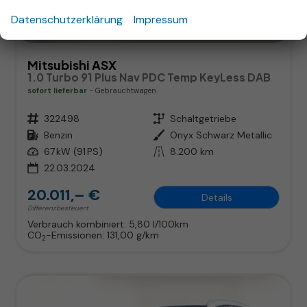
Datenschutzerklärung
Impressum
Mitsubishi ASX
1.0 Turbo 91 Plus Nav PDC Temp KeyLess DAB
sofort lieferbar
Gebrauchtwagen
Fahrzeugnr.
322498
Getriebe
Schaltgetriebe
Kraftstoff
Benzin
Außenfarbe
Onyx Schwarz Metallic
Leistung
67 kW (91 PS)
Kilometerstand
8.200 km
22.03.2024
20.011,– €
Details
Differenzbesteuert
Verbrauch kombiniert:
5,80 l/100km
CO
-Emissionen:
131,00 g/km
2