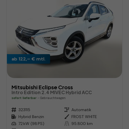
ab 122,– € mtl.
Mitsubishi Eclipse Cross
Intro Edition 2.4 MIVEC Hybrid ACC
sofort lieferbar
Gebrauchtwagen
Fahrzeugnr.
323115
Getriebe
Automatik
Kraftstoff
Hybrid Benzin
Außenfarbe
FROST WHITE
Leistung
72 kW (98 PS)
Kilometerstand
95.800 km