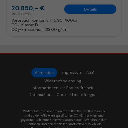
20.850,– €
Details
incl. 19% MwSt.
Verbrauch kombiniert:
5,90 l/100km
CO
-Klasse:
D
2
CO
-Emissionen:
133,00 g/km
2
Impressum
AGB
Anmelden
Widerrufsbelehrung
Informationen zur Barrierefreiheit
Datenschutz
Cookie-Einstellungen
Weitere Informationen zum offiziellen Kraftstoffverbrauch
und zu den offiziellen spezifischen CO
-Emissionen und
2
gegebenenfalls zum Stromverbrauch neuer PKW können dem
'Leitfaden über den offiziellen Kraftstoffverbrauch, die