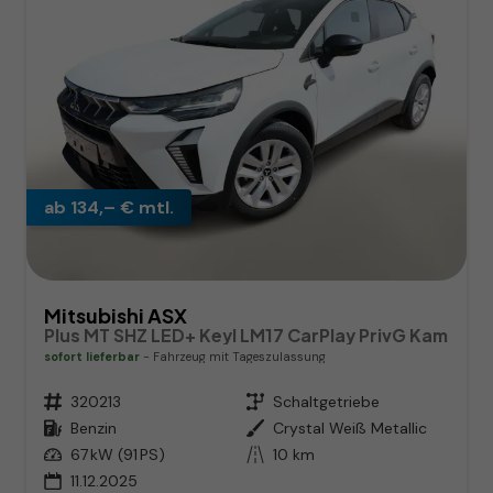
ab 134,– € mtl.
Mitsubishi ASX
Plus MT SHZ LED+ Keyl LM17 CarPlay PrivG Kam
sofort lieferbar
Fahrzeug mit Tageszulassung
Fahrzeugnr.
320213
Getriebe
Schaltgetriebe
Kraftstoff
Benzin
Außenfarbe
Crystal Weiß Metallic
Leistung
67 kW (91 PS)
Kilometerstand
10 km
11.12.2025