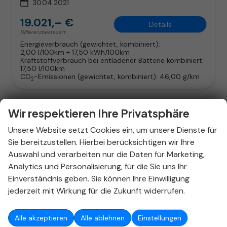
30.04.2021
19.021,– €
Details
Differenzbesteuert
Energieverbrauch (gewichtet, kombiniert):
2,00 l/100km + 17,50 kWh/100km
Kraftstoffverbrauch bei entladener Batterie kombiniert:
17,50 l/100km
CO
-Emissionen (gewichtet, kombiniert):
46,00 g/km
2
Wir respektieren Ihre Privatsphäre
Unsere Website setzt Cookies ein, um unsere Dienste für
Sie bereitzustellen. Hierbei berücksichtigen wir Ihre
Auswahl und verarbeiten nur die Daten für Marketing,
Analytics und Personalisierung, für die Sie uns Ihr
Einverständnis geben. Sie können Ihre Einwilligung
jederzeit mit Wirkung für die Zukunft widerrufen.
Alle akzeptieren
Alle ablehnen
Einstellungen
ab 128,– € mtl.