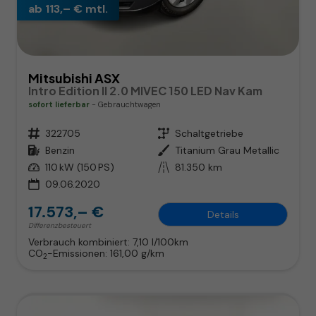
ab 113,– € mtl.
Mitsubishi ASX
Intro Edition II 2.0 MIVEC 150 LED Nav Kam
sofort lieferbar
Gebrauchtwagen
Fahrzeugnr.
322705
Getriebe
Schaltgetriebe
Kraftstoff
Benzin
Außenfarbe
Titanium Grau Metallic
Leistung
110 kW (150 PS)
Kilometerstand
81.350 km
09.06.2020
17.573,– €
Details
Differenzbesteuert
Verbrauch kombiniert:
7,10 l/100km
CO
-Emissionen:
161,00 g/km
2