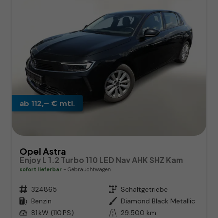
ab 112,– € mtl.
Opel Astra
Enjoy L 1.2 Turbo 110 LED Nav AHK SHZ Kam
sofort lieferbar
Gebrauchtwagen
Fahrzeugnr.
324865
Getriebe
Schaltgetriebe
Kraftstoff
Benzin
Außenfarbe
Diamond Black Metallic
Leistung
81 kW (110 PS)
Kilometerstand
29.500 km