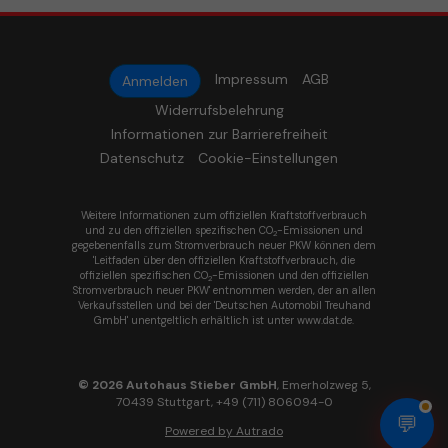
Impressum
AGB
Anmelden
Widerrufsbelehrung
Informationen zur Barrierefreiheit
Datenschutz
Cookie-Einstellungen
Weitere Informationen zum offiziellen Kraftstoffverbrauch
und zu den offiziellen spezifischen CO
-Emissionen und
2
gegebenenfalls zum Stromverbrauch neuer PKW können dem
'Leitfaden über den offiziellen Kraftstoffverbrauch, die
offiziellen spezifischen CO
-Emissionen und den offiziellen
2
Stromverbrauch neuer PKW' entnommen werden, der an allen
Verkaufsstellen und bei der 'Deutschen Automobil Treuhand
GmbH' unentgeltlich erhältlich ist unter www.dat.de.
© 2026
Autohaus Stieber GmbH
,
Emerholzweg 5
,
70439
Stuttgart,
+49 (711) 806094-0
💬
Powered by Autrado