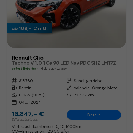
ab 108,– € mtl.
Renault Clio
Techno V 1.0 TCe 90 LED Nav PDC SHZ LM17Z
sofort lieferbar
Gebrauchtwagen
Fahrzeugnr.
318760
Getriebe
Schaltgetriebe
Kraftstoff
Benzin
Außenfarbe
Valencia-Orange Metallic
Leistung
67 kW (91 PS)
Kilometerstand
22.437 km
04.01.2024
16.847,– €
Details
Differenzbesteuert
Verbrauch kombiniert:
5,30 l/100km
CO
-Emissionen:
120,00 g/km
2