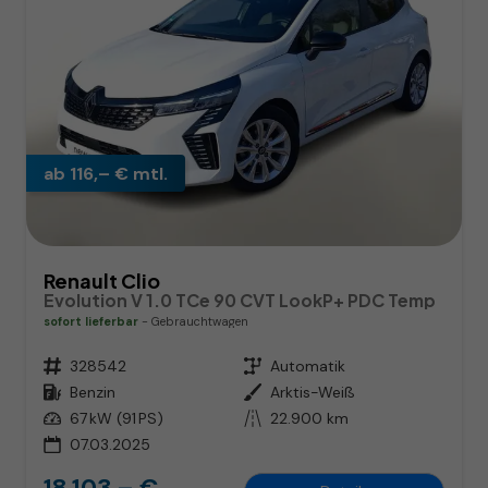
ab 116,– € mtl.
Renault Clio
Evolution V 1.0 TCe 90 CVT LookP+ PDC Temp
sofort lieferbar
Gebrauchtwagen
Fahrzeugnr.
328542
Getriebe
Automatik
Kraftstoff
Benzin
Außenfarbe
Arktis-Weiß
Leistung
67 kW (91 PS)
Kilometerstand
22.900 km
07.03.2025
18.103,– €