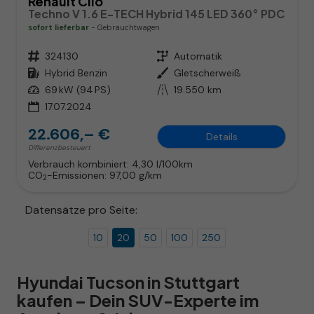
Renault Clio
Techno V 1.6 E-TECH Hybrid 145 LED 360° PDC
sofort lieferbar
Gebrauchtwagen
Fahrzeugnr.
324130
Getriebe
Automatik
Kraftstoff
Hybrid Benzin
Außenfarbe
Gletscherweiß
Leistung
69 kW (94 PS)
Kilometerstand
19.550 km
17.07.2024
22.606,– €
Details
Differenzbesteuert
Verbrauch kombiniert:
4,30 l/100km
CO
-Emissionen:
97,00 g/km
2
Datensätze pro Seite:
10
20
50
100
250
Hyundai Tucson in Stuttgart
kaufen – Dein SUV-Experte im