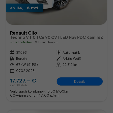
ab 114,– € mtl.
Renault Clio
Techno V 1.0 TCe 90 CVT LED Nav PDC Kam 16Z
sofort lieferbar
Gebrauchtwagen
Fahrzeugnr.
311593
Getriebe
Automatik
Kraftstoff
Benzin
Außenfarbe
Arktis Weiß
Leistung
67 kW (91 PS)
Kilometerstand
22.312 km
07.02.2023
17.727,– €
Details
incl. 19% MwSt.
Verbrauch kombiniert:
5,80 l/100km
CO
-Emissionen:
131,00 g/km
2