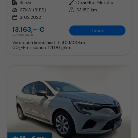
Kraftstoff
Benzin
Außenfarbe
Dezir-Rot Metallic
Leistung
67 kW (91 PS)
Kilometerstand
63.150 km
21.02.2022
13.163,– €
Details
incl. 19% MwSt.
Verbrauch kombiniert:
5,40 l/100km
CO
-Emissionen:
121,00 g/km
2
ab 85,– € mtl.