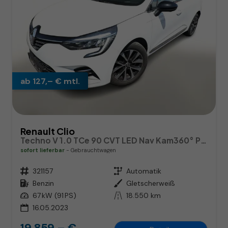
ab 127,– € mtl.
Renault Clio
Techno V 1.0 TCe 90 CVT LED Nav Kam360° PDC
sofort lieferbar
Gebrauchtwagen
Fahrzeugnr.
321157
Getriebe
Automatik
Kraftstoff
Benzin
Außenfarbe
Gletscherweiß
Leistung
67 kW (91 PS)
Kilometerstand
18.550 km
16.05.2023
19.859,– €