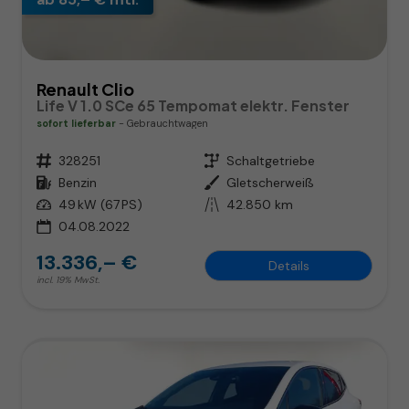
Renault Clio
Life V 1.0 SCe 65 Tempomat elektr. Fenster
sofort lieferbar
Gebrauchtwagen
Fahrzeugnr.
328251
Getriebe
Schaltgetriebe
Kraftstoff
Benzin
Außenfarbe
Gletscherweiß
Leistung
49 kW (67 PS)
Kilometerstand
42.850 km
04.08.2022
13.336,– €
Details
incl. 19% MwSt.