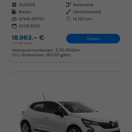
Fahrzeugnr.
324009
Getriebe
Automatik
Kraftstoff
Benzin
Außenfarbe
Gletscherweiß
Leistung
67 kW (91 PS)
Kilometerstand
14.150 km
01.06.2023
18.963,– €
Details
incl. 19% MwSt.
Verbrauch kombiniert:
5,70 l/100km
CO
-Emissionen:
130,00 g/km
2