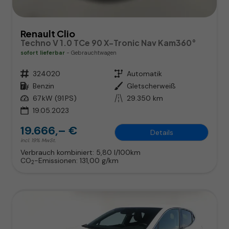
Renault Clio
Techno V 1.0 TCe 90 X-Tronic Nav Kam360°
sofort lieferbar
Gebrauchtwagen
Fahrzeugnr.
324020
Getriebe
Automatik
Kraftstoff
Benzin
Außenfarbe
Gletscherweiß
Leistung
67 kW (91 PS)
Kilometerstand
29.350 km
19.05.2023
19.666,– €
Details
incl. 19% MwSt.
Verbrauch kombiniert:
5,80 l/100km
CO
-Emissionen:
131,00 g/km
2