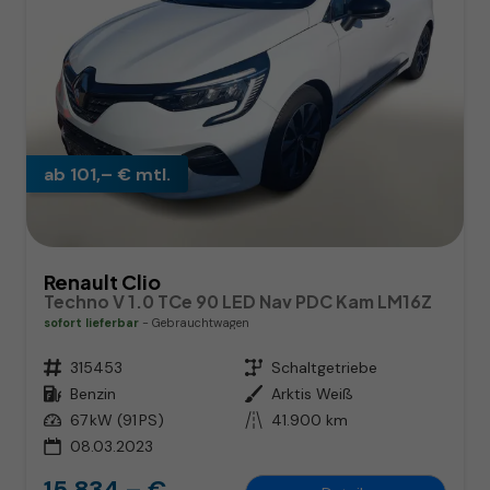
ab 101,– € mtl.
Renault Clio
Techno V 1.0 TCe 90 LED Nav PDC Kam LM16Z
sofort lieferbar
Gebrauchtwagen
Fahrzeugnr.
315453
Getriebe
Schaltgetriebe
Kraftstoff
Benzin
Außenfarbe
Arktis Weiß
Leistung
67 kW (91 PS)
Kilometerstand
41.900 km
08.03.2023
15.834,– €