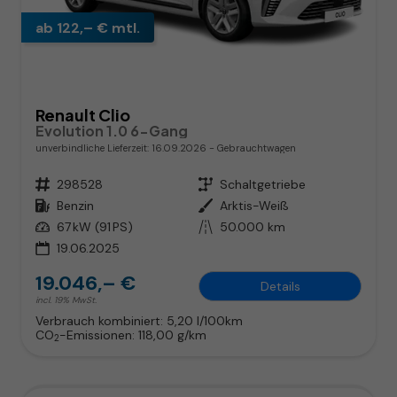
ab 122,– € mtl.
Renault Clio
Evolution 1.0 6-Gang
unverbindliche Lieferzeit:
16.09.2026
Gebrauchtwagen
Fahrzeugnr.
298528
Getriebe
Schaltgetriebe
Kraftstoff
Benzin
Außenfarbe
Arktis-Weiß
Leistung
67 kW (91 PS)
Kilometerstand
50.000 km
19.06.2025
19.046,– €
Details
incl. 19% MwSt.
Verbrauch kombiniert:
5,20 l/100km
CO
-Emissionen:
118,00 g/km
2