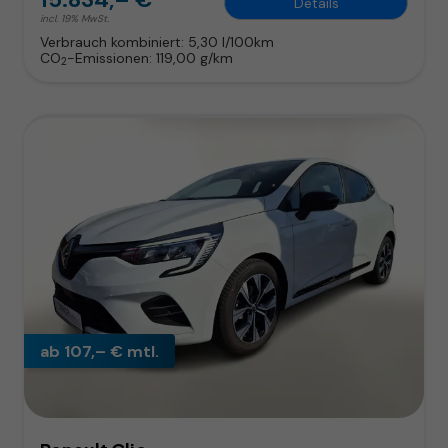
Details
incl. 19% MwSt.
Verbrauch kombiniert:
5,30 l/100km
CO
-Emissionen:
119,00 g/km
2
ab 107,– € mtl.