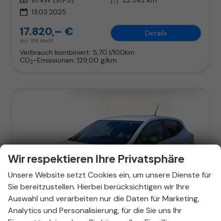
13.03.2025
17.820,– €
Details
incl. 19% MwSt.
Verbrauch kombiniert:
5,70 l/100km
CO
-Emissionen:
129,00 g/km
2
Wir respektieren Ihre Privatsphäre
Unsere Website setzt Cookies ein, um unsere Dienste für
Sie bereitzustellen. Hierbei berücksichtigen wir Ihre
Auswahl und verarbeiten nur die Daten für Marketing,
ab 114,– € mtl.
Analytics und Personalisierung, für die Sie uns Ihr