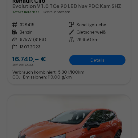
Renault Clio
Evolution V 1.0 TCe 90 LED Nav PDC Kam SHZ
sofort lieferbar
Gebrauchtwagen
Fahrzeugnr.
328415
Getriebe
Schaltgetriebe
Kraftstoff
Benzin
Außenfarbe
Gletscherweiß
Leistung
67 kW (91 PS)
Kilometerstand
28.650 km
13.07.2023
16.740,– €
Details
incl. 19% MwSt.
Verbrauch kombiniert:
5,30 l/100km
CO
-Emissionen:
119,00 g/km
2