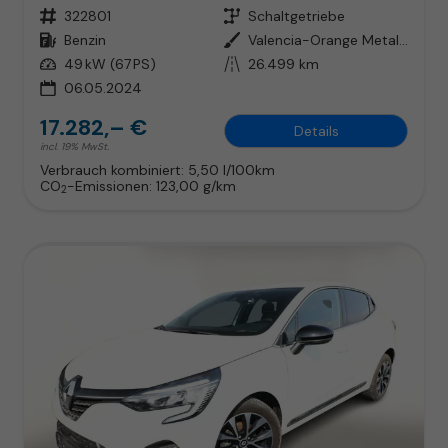
Fahrzeugnr.
322801
Getriebe
Schaltgetriebe
Kraftstoff
Benzin
Außenfarbe
Valencia-Orange Metallic
Leistung
49 kW (67 PS)
Kilometerstand
26.499 km
06.05.2024
17.282,– €
Details
incl. 19% MwSt.
Verbrauch kombiniert:
5,50 l/100km
CO
-Emissionen:
123,00 g/km
2