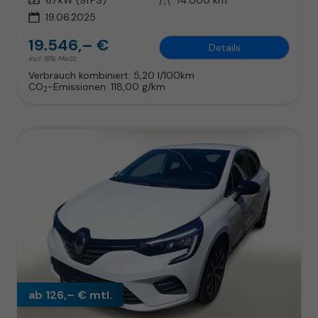
19.06.2025
19.546,– €
Details
incl. 19% MwSt.
Verbrauch kombiniert:
5,20 l/100km
CO
-Emissionen:
118,00 g/km
2
ab 126,– € mtl.