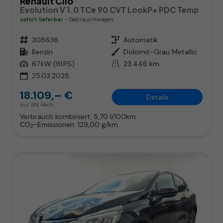
Renault Clio
Evolution V 1.0 TCe 90 CVT LookP+ PDC Temp
sofort lieferbar
Gebrauchtwagen
Fahrzeugnr.
308636
Getriebe
Automatik
Kraftstoff
Benzin
Außenfarbe
Dolomit-Grau Metallic
Leistung
67 kW (91 PS)
Kilometerstand
23.446 km
25.03.2025
18.109,– €
Details
incl. 19% MwSt.
Verbrauch kombiniert:
5,70 l/100km
CO
-Emissionen:
129,00 g/km
2