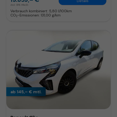
Details
incl. 19% MwSt.
Verbrauch kombiniert:
5,80 l/100km
CO
-Emissionen:
131,00 g/km
2
ab 145,– € mtl.