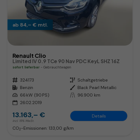
ab 84,– € mtl.
Renault Clio
Limited IV 0.9 TCe 90 Nav PDC KeyL SHZ 16Z
sofort lieferbar
Gebrauchtwagen
Fahrzeugnr.
324173
Getriebe
Schaltgetriebe
Kraftstoff
Benzin
Außenfarbe
Black Pearl Metallic
Leistung
66 kW (90 PS)
Kilometerstand
96.900 km
26.02.2019
13.163,– €
Details
incl. 19% MwSt.
CO
-Emissionen:
133,00 g/km
2