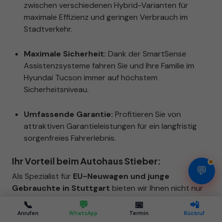
zwischen verschiedenen Hybrid-Varianten für
maximale Effizienz und geringen Verbrauch im
Stadtverkehr.
Maximale Sicherheit:
Dank der SmartSense
Assistenzsysteme fahren Sie und Ihre Familie im
Hyundai Tucson immer auf höchstem
Sicherheitsniveau.
Umfassende Garantie:
Profitieren Sie von
attraktiven Garantieleistungen für ein langfristig
sorgenfreies Fahrerlebnis.
Ihr Vorteil beim Autohaus Stieber:
💬
Als Spezialist für
EU-Neuwagen und junge
Gebrauchte in Stuttgart
bieten wir Ihnen nicht nur
attraktive Konditionen für den
Kauf Ihres Hyundai
📞
💬
📅
📲
Tucson
, sondern auch maßgeschneiderte
Anrufen
WhatsApp
Termin
Rückruf