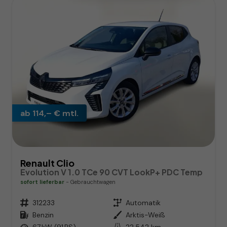
ab 114,– € mtl.
Renault Clio
Evolution V 1.0 TCe 90 CVT LookP+ PDC Temp
sofort lieferbar
Gebrauchtwagen
Fahrzeugnr.
312233
Getriebe
Automatik
Kraftstoff
Benzin
Außenfarbe
Arktis-Weiß
Leistung
67 kW (91 PS)
Kilometerstand
22.542 km