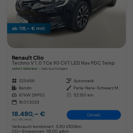
ab 118,– € mtl.
Renault Clio
Techno V 1.0 TCe 90 CVT LED Nav PDC Temp
sofort lieferbar
Gebrauchtwagen
Fahrzeugnr.
325466
Getriebe
Automatik
Kraftstoff
Benzin
Außenfarbe
Perla-Nera-Schwarz Metallic
Leistung
67 kW (91 PS)
Kilometerstand
52.150 km
18.07.2023
18.480,– €
Details
incl. 19% MwSt.
Verbrauch kombiniert:
5,80 l/100km
CO
-Emissionen:
131,00 g/km
2