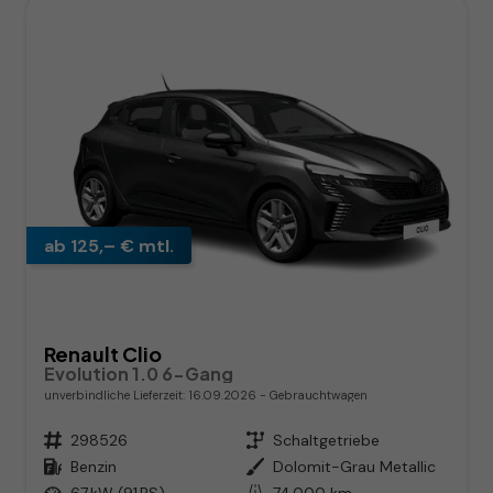
ab 125,– € mtl.
Renault Clio
Evolution 1.0 6-Gang
unverbindliche Lieferzeit:
16.09.2026
Gebrauchtwagen
Fahrzeugnr.
298526
Getriebe
Schaltgetriebe
Kraftstoff
Benzin
Außenfarbe
Dolomit-Grau Metallic
Leistung
67 kW (91 PS)
Kilometerstand
74.000 km