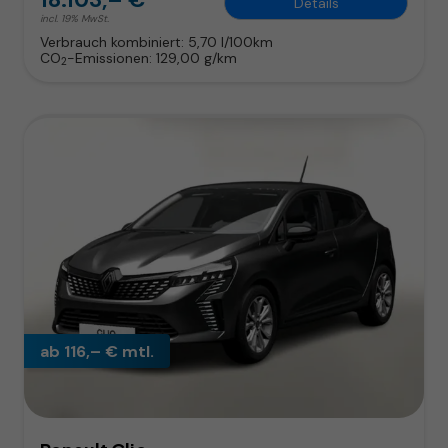
Details
incl. 19% MwSt.
Verbrauch kombiniert:
5,70 l/100km
CO
-Emissionen:
129,00 g/km
2
ab 116,– € mtl.