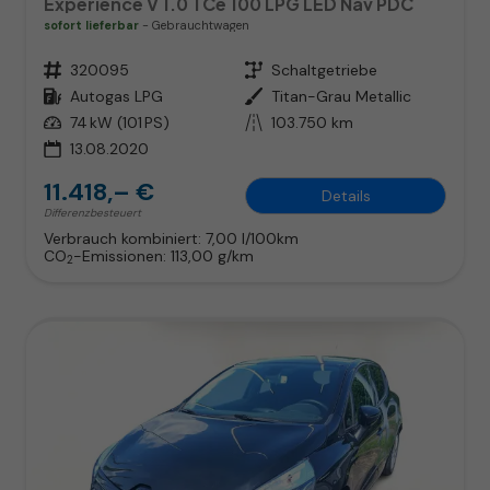
Experience V 1.0 TCe 100 LPG LED Nav PDC
sofort lieferbar
Gebrauchtwagen
Fahrzeugnr.
320095
Getriebe
Schaltgetriebe
Kraftstoff
Autogas LPG
Außenfarbe
Titan-Grau Metallic
Leistung
74 kW (101 PS)
Kilometerstand
103.750 km
13.08.2020
11.418,– €
Details
Differenzbesteuert
Verbrauch kombiniert:
7,00 l/100km
CO
-Emissionen:
113,00 g/km
2