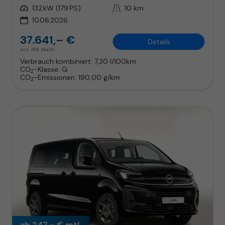
Leistung
132 kW (179 PS)
Kilometerstand
10 km
10.06.2026
37.641,– €
Details
incl. 19% MwSt.
Verbrauch kombiniert:
7,30 l/100km
CO
-Klasse:
G
2
CO
-Emissionen:
190,00 g/km
2
ab 247,– € mtl.