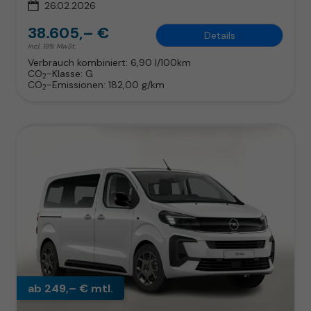
26.02.2026
38.605,– €
Details
incl. 19% MwSt.
Verbrauch kombiniert:
6,90 l/100km
CO
-Klasse:
G
2
CO
-Emissionen:
182,00 g/km
2
ab 249,– € mtl.