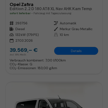
Opel Zafira
Edition 2.2 D 180 AT8 XL Nav AHK Kam Temp
sofort lieferbar
Fahrzeug mit Tageszulassung
Fahrzeugnr.
293756
Getriebe
Automatik
Kraftstoff
Diesel
Außenfarbe
Merkur Grau Metallic
Leistung
132 kW (179 PS)
Kilometerstand
10 km
27.03.2026
39.569,– €
Details
incl. 19% MwSt.
Verbrauch kombiniert:
7,00 l/100km
CO
-Klasse:
G
2
CO
-Emissionen:
183,00 g/km
2