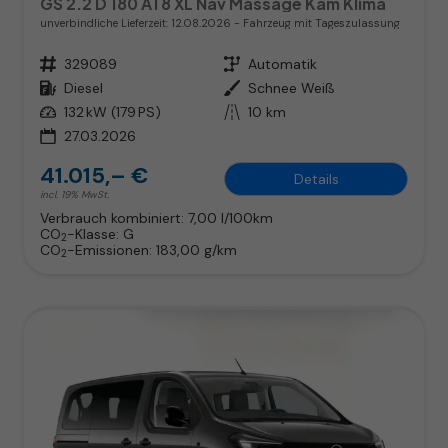
GS 2.2 D 180 AT8 XL Nav Massage Kam Klima
unverbindliche Lieferzeit:
12.08.2026
Fahrzeug mit Tageszulassung
Fahrzeugnr.
329089
Getriebe
Automatik
Kraftstoff
Diesel
Außenfarbe
Schnee Weiß
Leistung
132 kW (179 PS)
Kilometerstand
10 km
27.03.2026
41.015,– €
Details
incl. 19% MwSt.
Verbrauch kombiniert:
7,00 l/100km
CO
-Klasse:
G
2
CO
-Emissionen:
183,00 g/km
2