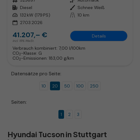
Kraftstoff
Diesel
Außenfarbe
Schnee Weiß
Leistung
132 kW (179 PS)
Kilometerstand
10 km
27.03.2026
41.207,– €
Details
incl. 19% MwSt.
Verbrauch kombiniert:
7,00 l/100km
CO
-Klasse:
G
2
CO
-Emissionen:
183,00 g/km
2
Datensätze pro Seite:
10
20
50
100
250
Seiten:
1
2
3
Hyundai Tucson in Stuttgart