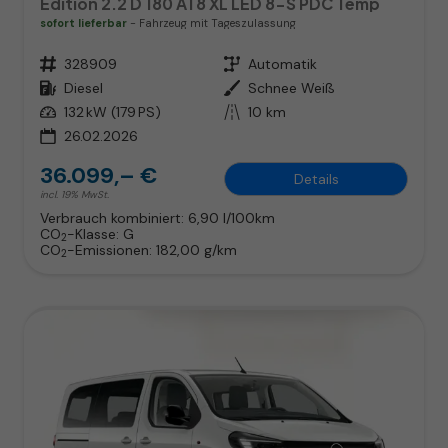
Edition 2.2 D 180 AT8 XL LED 8-S PDC Temp
sofort lieferbar
Fahrzeug mit Tageszulassung
Fahrzeugnr.
328909
Getriebe
Automatik
Kraftstoff
Diesel
Außenfarbe
Schnee Weiß
Leistung
132 kW (179 PS)
Kilometerstand
10 km
26.02.2026
36.099,– €
Details
incl. 19% MwSt.
Verbrauch kombiniert:
6,90 l/100km
CO
-Klasse:
G
2
CO
-Emissionen:
182,00 g/km
2