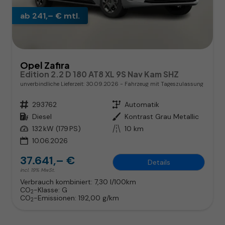
ab 241,– € mtl.
Opel Zafira
Edition 2.2 D 180 AT8 XL 9S Nav Kam SHZ
unverbindliche Lieferzeit:
30.09.2026
Fahrzeug mit Tageszulassung
Fahrzeugnr.
293762
Getriebe
Automatik
Kraftstoff
Diesel
Außenfarbe
Kontrast Grau Metallic
Leistung
132 kW (179 PS)
Kilometerstand
10 km
10.06.2026
37.641,– €
Details
incl. 19% MwSt.
Verbrauch kombiniert:
7,30 l/100km
CO
-Klasse:
G
2
CO
-Emissionen:
192,00 g/km
2