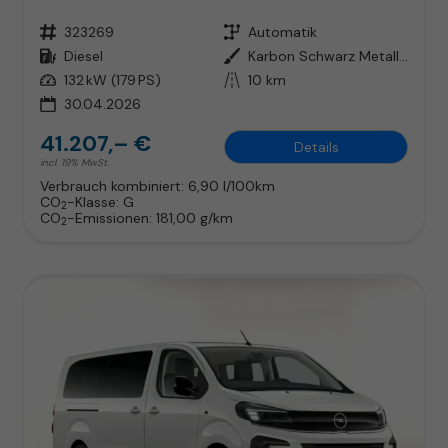
Fahrzeugnr.
323269
Getriebe
Automatik
Kraftstoff
Diesel
Außenfarbe
Karbon Schwarz Metallic
Leistung
132 kW (179 PS)
Kilometerstand
10 km
30.04.2026
41.207,– €
Details
incl. 19% MwSt.
Verbrauch kombiniert:
6,90 l/100km
CO
-Klasse:
G
2
CO
-Emissionen:
181,00 g/km
2