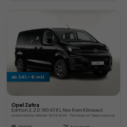
ab 241,– € mtl.
Opel Zafira
Edition 2.2 D 180 AT8 L Nav Kam Klimaaut
unverbindliche Lieferzeit:
30.09.2026
Fahrzeug mit Tageszulassung
Fahrzeugnr.
293736
Getriebe
Automatik