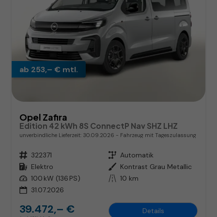
ab 253,– € mtl.
Opel Zafira
Edition 42 kWh 8S ConnectP Nav SHZ LHZ
unverbindliche Lieferzeit:
30.09.2026
Fahrzeug mit Tageszulassung
Fahrzeugnr.
322371
Getriebe
Automatik
Kraftstoff
Elektro
Außenfarbe
Kontrast Grau Metallic
Leistung
100 kW (136 PS)
Kilometerstand
10 km
31.07.2026
39.472,– €
Details