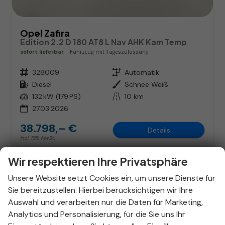
Opel Zafira
Edition 2.2 D 180 AT8 L Nav AHK Kam Temp
sofort lieferbar
Fahrzeug mit Tageszulassung
Fahrzeugnr.
328009
Getriebe
Automatik
Kraftstoff
Diesel
Außenfarbe
Schnee Weiß
Leistung
132 kW (179 PS)
Kilometerstand
10 km
27.03.2026
38.798,– €
Details
incl. 19% MwSt.
Verbrauch kombiniert:
6,90 l/100km
CO
-Klasse:
G
Wir respektieren Ihre Privatsphäre
2
CO
-Emissionen:
181,00 g/km
2
Unsere Website setzt Cookies ein, um unsere Dienste für
Sie bereitzustellen. Hierbei berücksichtigen wir Ihre
Auswahl und verarbeiten nur die Daten für Marketing,
Analytics und Personalisierung, für die Sie uns Ihr