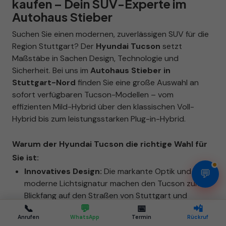
kaufen – Dein SUV-Experte im
Autohaus Stieber
Suchen Sie einen modernen, zuverlässigen SUV für die
Region Stuttgart? Der
Hyundai Tucson
setzt
Maßstäbe in Sachen Design, Technologie und
Sicherheit. Bei uns im
Autohaus Stieber in
Stuttgart-Nord
finden Sie eine große Auswahl an
sofort verfügbaren Tucson-Modellen – vom
effizienten Mild-Hybrid über den klassischen Voll-
Hybrid bis zum leistungsstarken Plug-in-Hybrid.
Warum der Hyundai Tucson die richtige Wahl für
Sie ist:
Innovatives Design:
Die markante Optik und die
💬
moderne Lichtsignatur machen den Tucson zum
Blickfang auf den Straßen von Stuttgart und
Umgebung.
📞
💬
📅
📲
Anrufen
WhatsApp
Termin
Rückruf