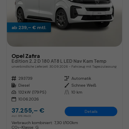
ab 239,– € mtl.
Opel Zafira
Edition 2.2 D 180 AT8 L LED Nav Kam Temp
unverbindliche Lieferzeit:
30.09.2026
Fahrzeug mit Tageszulassung
Fahrzeugnr.
293739
Getriebe
Automatik
Kraftstoff
Diesel
Außenfarbe
Schnee Weiß
Leistung
132 kW (179 PS)
Kilometerstand
10 km
10.06.2026
37.255,– €
Details
incl. 19% MwSt.
Verbrauch kombiniert:
7,30 l/100km
CO
-Klasse:
G
2