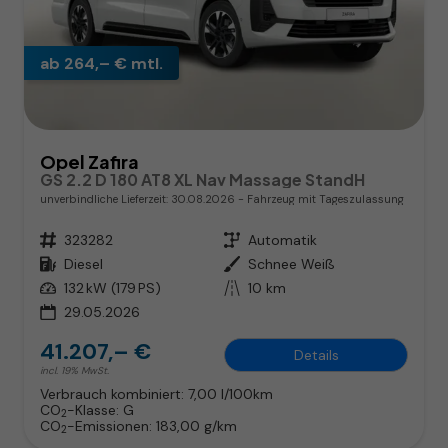
ab 264,– € mtl.
Opel Zafira
GS 2.2 D 180 AT8 XL Nav Massage StandH
unverbindliche Lieferzeit:
30.08.2026
Fahrzeug mit Tageszulassung
Fahrzeugnr.
323282
Getriebe
Automatik
Kraftstoff
Diesel
Außenfarbe
Schnee Weiß
Leistung
132 kW (179 PS)
Kilometerstand
10 km
29.05.2026
41.207,– €
Details
incl. 19% MwSt.
Verbrauch kombiniert:
7,00 l/100km
CO
-Klasse:
G
2
CO
-Emissionen:
183,00 g/km
2