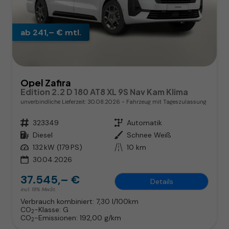
ab 241,– € mtl.
Opel Zafira
Edition 2.2 D 180 AT8 XL 9S Nav Kam Klima
unverbindliche Lieferzeit:
30.08.2026
Fahrzeug mit Tageszulassung
Fahrzeugnr.
323349
Getriebe
Automatik
Kraftstoff
Diesel
Außenfarbe
Schnee Weiß
Leistung
132 kW (179 PS)
Kilometerstand
10 km
30.04.2026
37.545,– €
Details
incl. 19% MwSt.
Verbrauch kombiniert:
7,30 l/100km
CO
-Klasse:
G
2
CO
-Emissionen:
192,00 g/km
2