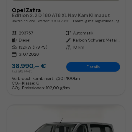
Opel Zafira
Edition 2.2 D 180 AT8 XL Nav Kam Klimaaut
unverbindliche Lieferzeit:
30.09.2026
Fahrzeug mit Tageszulassung
Fahrzeugnr.
293757
Getriebe
Automatik
Kraftstoff
Diesel
Außenfarbe
Karbon Schwarz Metallic
Leistung
132 kW (179 PS)
Kilometerstand
10 km
31.07.2026
38.990,– €
Details
incl. 19% MwSt.
Verbrauch kombiniert:
7,30 l/100km
CO
-Klasse:
G
2
CO
-Emissionen:
192,00 g/km
2