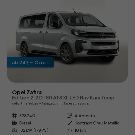
ab 247,– € mtl.
Opel Zafira
Edition 2.2 D 180 AT8 XL LED Nav Kam Temp
sofort lieferbar
Fahrzeug mit Tageszulassung
Fahrzeugnr.
328240
Getriebe
Automatik
Kraftstoff
Diesel
Außenfarbe
Kontrast Grau Metallic
Leistung
132 kW (179 PS)
Kilometerstand
10 km