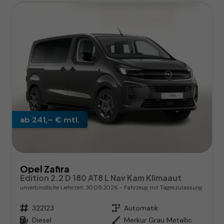
ab 241,– € mtl.
Opel Zafira
Edition 2.2 D 180 AT8 L Nav Kam Klimaaut
unverbindliche Lieferzeit:
30.09.2026
Fahrzeug mit Tageszulassung
Fahrzeugnr.
322123
Getriebe
Automatik
Kraftstoff
Diesel
Außenfarbe
Merkur Grau Metallic