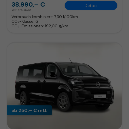
38.990,– €
Details
incl. 19% MwSt.
Verbrauch kombiniert:
7,30 l/100km
CO
-Klasse:
G
2
CO
-Emissionen:
192,00 g/km
2
ab 250,– € mtl.