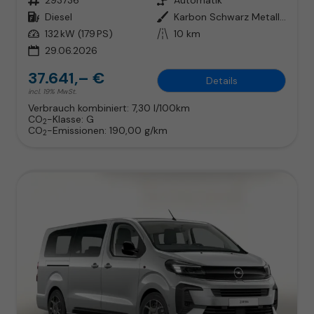
Kraftstoff
Diesel
Außenfarbe
Karbon Schwarz Metallic
Leistung
132 kW (179 PS)
Kilometerstand
10 km
29.06.2026
37.641,– €
Details
incl. 19% MwSt.
Verbrauch kombiniert:
7,30 l/100km
CO
-Klasse:
G
2
CO
-Emissionen:
190,00 g/km
2