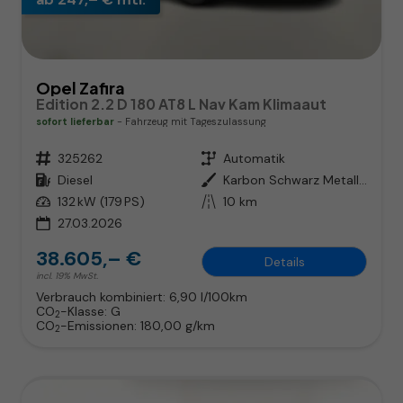
Opel Zafira
Edition 2.2 D 180 AT8 L Nav Kam Klimaaut
sofort lieferbar
Fahrzeug mit Tageszulassung
Fahrzeugnr.
325262
Getriebe
Automatik
Kraftstoff
Diesel
Außenfarbe
Karbon Schwarz Metallic
Leistung
132 kW (179 PS)
Kilometerstand
10 km
27.03.2026
38.605,– €
Details
incl. 19% MwSt.
Verbrauch kombiniert:
6,90 l/100km
CO
-Klasse:
G
2
CO
-Emissionen:
180,00 g/km
2