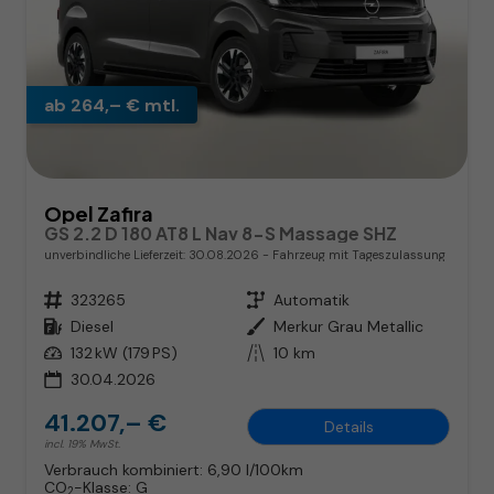
ab 264,– € mtl.
Opel Zafira
GS 2.2 D 180 AT8 L Nav 8-S Massage SHZ
unverbindliche Lieferzeit:
30.08.2026
Fahrzeug mit Tageszulassung
Fahrzeugnr.
323265
Getriebe
Automatik
Kraftstoff
Diesel
Außenfarbe
Merkur Grau Metallic
Leistung
132 kW (179 PS)
Kilometerstand
10 km
30.04.2026
41.207,– €
Details
incl. 19% MwSt.
Verbrauch kombiniert:
6,90 l/100km
CO
-Klasse:
G
2