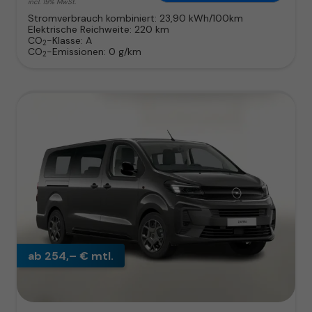
incl. 19% MwSt.
Stromverbrauch kombiniert:
23,90 kWh/100km
Elektrische Reichweite:
220 km
CO
-Klasse:
A
2
CO
-Emissionen:
0 g/km
2
ab 254,– € mtl.