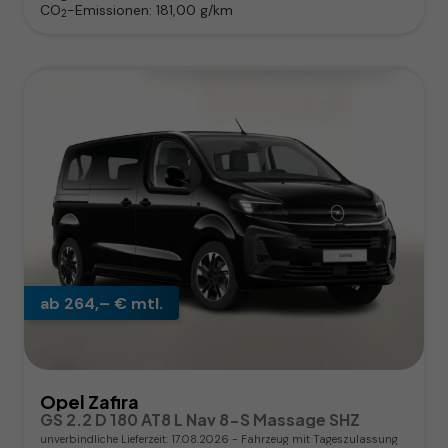
CO
-Emissionen:
181,00 g/km
2
ab 264,– € mtl.
Opel Zafira
GS 2.2 D 180 AT8 L Nav 8-S Massage SHZ
unverbindliche Lieferzeit:
17.08.2026
Fahrzeug mit Tageszulassung