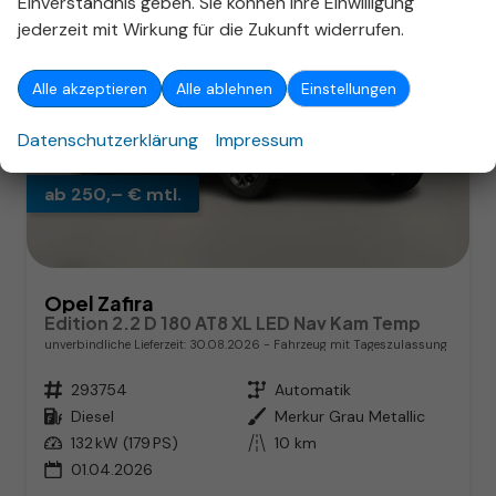
Einverständnis geben. Sie können Ihre Einwilligung
jederzeit mit Wirkung für die Zukunft widerrufen.
Alle akzeptieren
Alle ablehnen
Einstellungen
Datenschutzerklärung
Impressum
ab 250,– € mtl.
Opel Zafira
Edition 2.2 D 180 AT8 XL LED Nav Kam Temp
unverbindliche Lieferzeit:
30.08.2026
Fahrzeug mit Tageszulassung
Fahrzeugnr.
293754
Getriebe
Automatik
Kraftstoff
Diesel
Außenfarbe
Merkur Grau Metallic
Leistung
132 kW (179 PS)
Kilometerstand
10 km
01.04.2026