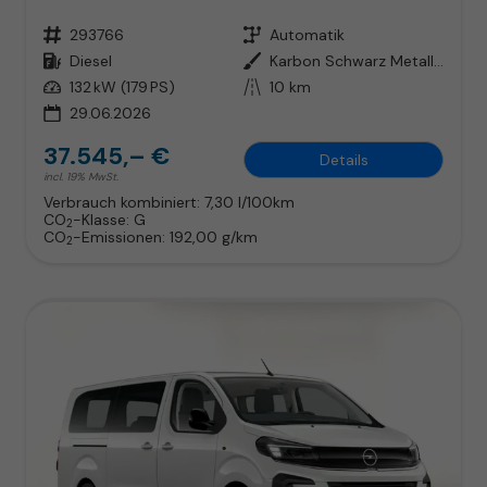
Fahrzeugnr.
293766
Getriebe
Automatik
Kraftstoff
Diesel
Außenfarbe
Karbon Schwarz Metallic
Leistung
132 kW (179 PS)
Kilometerstand
10 km
29.06.2026
37.545,– €
Details
incl. 19% MwSt.
Verbrauch kombiniert:
7,30 l/100km
CO
-Klasse:
G
2
CO
-Emissionen:
192,00 g/km
2