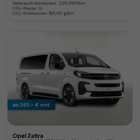
Verbrauch kombiniert:
7,00 l/100km
CO
-Klasse:
G
2
CO
-Emissionen:
183,00 g/km
2
ab 263,– € mtl.
Opel Zafira