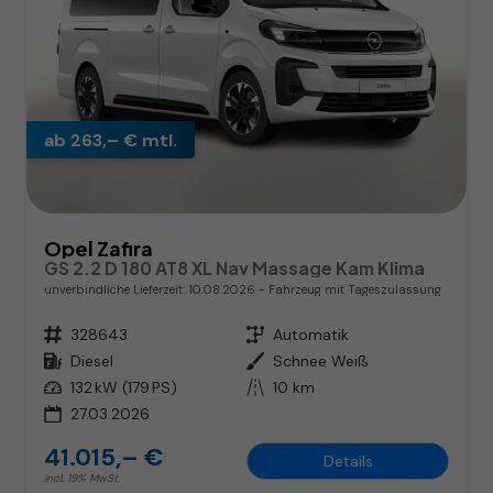
ab 263,– € mtl.
Opel Zafira
GS 2.2 D 180 AT8 XL Nav Massage Kam Klima
unverbindliche Lieferzeit:
10.08.2026
Fahrzeug mit Tageszulassung
Fahrzeugnr.
328643
Getriebe
Automatik
Kraftstoff
Diesel
Außenfarbe
Schnee Weiß
Leistung
132 kW (179 PS)
Kilometerstand
10 km
27.03.2026
41.015,– €
Details
incl. 19% MwSt.