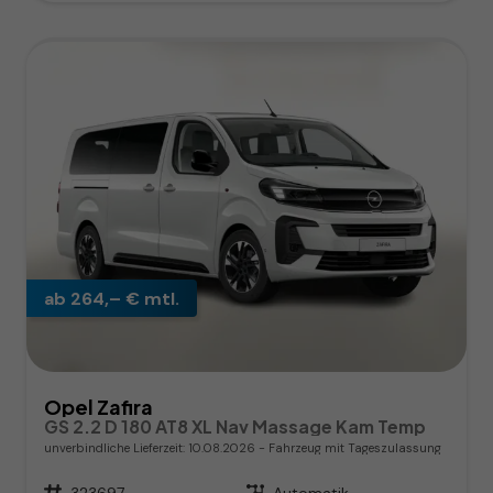
ab 264,– € mtl.
Opel Zafira
GS 2.2 D 180 AT8 XL Nav Massage Kam Temp
unverbindliche Lieferzeit:
10.08.2026
Fahrzeug mit Tageszulassung
Fahrzeugnr.
323697
Getriebe
Automatik