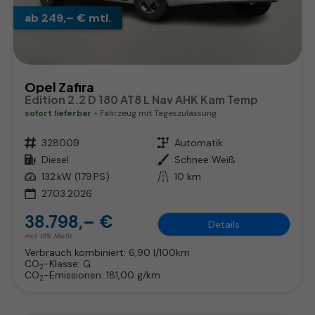
ab 249,– € mtl.
Opel Zafira
Edition 2.2 D 180 AT8 L Nav AHK Kam Temp
sofort lieferbar
Fahrzeug mit Tageszulassung
Fahrzeugnr.
328009
Getriebe
Automatik
Kraftstoff
Diesel
Außenfarbe
Schnee Weiß
Leistung
132 kW (179 PS)
Kilometerstand
10 km
27.03.2026
38.798,– €
Details
incl. 19% MwSt.
Verbrauch kombiniert:
6,90 l/100km
CO
-Klasse:
G
2
CO
-Emissionen:
181,00 g/km
2