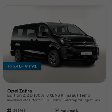
ab 241,– € mtl.
Opel Zafira
Edition 2.2 D 180 AT8 XL 9S Klimaaut Temp
unverbindliche Lieferzeit:
30.09.2026
Fahrzeug mit Tageszulassung
Fahrzeugnr.
293766
Getriebe
Automatik