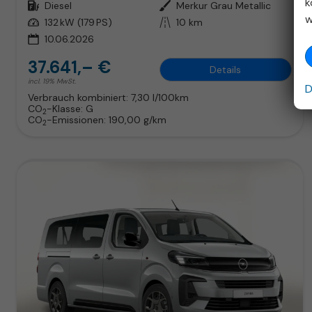
k
Kraftstoff
Diesel
Außenfarbe
Merkur Grau Metallic
w
Leistung
132 kW (179 PS)
Kilometerstand
10 km
10.06.2026
37.641,– €
Details
incl. 19% MwSt.
D
Verbrauch kombiniert:
7,30 l/100km
CO
-Klasse:
G
2
CO
-Emissionen:
190,00 g/km
2