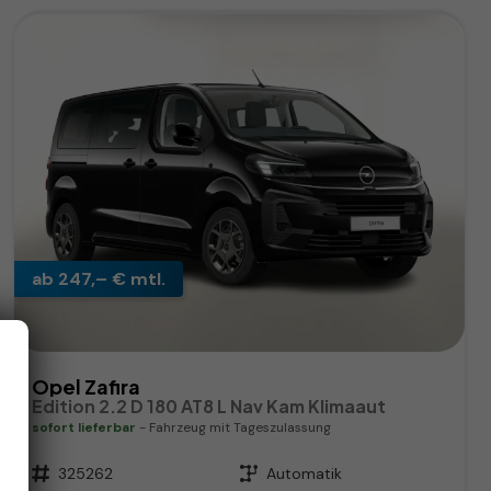
ab 247,– € mtl.
Opel Zafira
Edition 2.2 D 180 AT8 L Nav Kam Klimaaut
sofort lieferbar
Fahrzeug mit Tageszulassung
Fahrzeugnr.
325262
Getriebe
Automatik