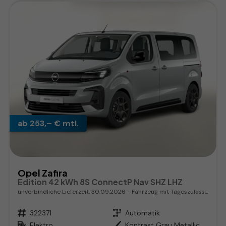
ab 253,– € mtl.
Opel Zafira
Edition 42 kWh 8S ConnectP Nav SHZ LHZ
unverbindliche Lieferzeit:
30.09.2026
Fahrzeug mit Tageszulassung
Fahrzeugnr.
322371
Getriebe
Automatik
Kraftstoff
Elektro
Außenfarbe
Kontrast Grau Metallic