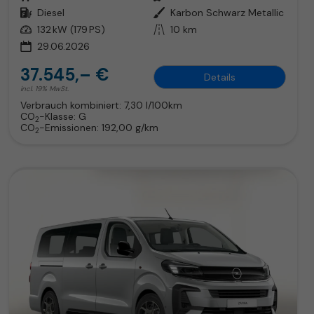
Kraftstoff
Diesel
Außenfarbe
Karbon Schwarz Metallic
Leistung
132 kW (179 PS)
Kilometerstand
10 km
29.06.2026
37.545,– €
Details
incl. 19% MwSt.
Verbrauch kombiniert:
7,30 l/100km
CO
-Klasse:
G
2
CO
-Emissionen:
192,00 g/km
2