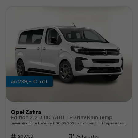
ab 239,– € mtl.
Opel Zafira
Edition 2.2 D 180 AT8 L LED Nav Kam Temp
unverbindliche Lieferzeit:
30.09.2026
Fahrzeug mit Tageszulassung
Fahrzeugnr.
293739
Getriebe
Automatik