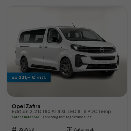
ab 231,– € mtl.
Opel Zafira
Edition 2.2 D 180 AT8 XL LED 8-S PDC Temp
sofort lieferbar
Fahrzeug mit Tageszulassung
Fahrzeugnr.
328909
Getriebe
Automatik