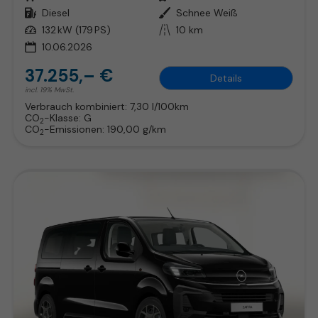
Kraftstoff
Diesel
Außenfarbe
Schnee Weiß
Leistung
132 kW (179 PS)
Kilometerstand
10 km
10.06.2026
37.255,– €
Details
incl. 19% MwSt.
Verbrauch kombiniert:
7,30 l/100km
CO
-Klasse:
G
2
CO
-Emissionen:
190,00 g/km
2