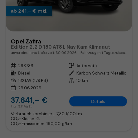
ab 241,– € mtl.
Opel Zafira
Edition 2.2 D 180 AT8 L Nav Kam Klimaaut
unverbindliche Lieferzeit:
30.09.2026
Fahrzeug mit Tageszulassung
Fahrzeugnr.
293736
Getriebe
Automatik
Kraftstoff
Diesel
Außenfarbe
Karbon Schwarz Metallic
Leistung
132 kW (179 PS)
Kilometerstand
10 km
29.06.2026
37.641,– €
Details
incl. 19% MwSt.
Verbrauch kombiniert:
7,30 l/100km
CO
-Klasse:
G
2
CO
-Emissionen:
190,00 g/km
2