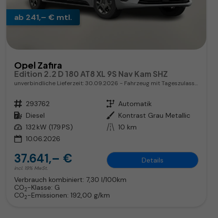
ab 241,– € mtl.
Opel Zafira
Edition 2.2 D 180 AT8 XL 9S Nav Kam SHZ
unverbindliche Lieferzeit:
30.09.2026
Fahrzeug mit Tageszulassung
Fahrzeugnr.
293762
Getriebe
Automatik
Kraftstoff
Diesel
Außenfarbe
Kontrast Grau Metallic
Leistung
132 kW (179 PS)
Kilometerstand
10 km
10.06.2026
37.641,– €
Details
incl. 19% MwSt.
Verbrauch kombiniert:
7,30 l/100km
CO
-Klasse:
G
2
CO
-Emissionen:
192,00 g/km
2