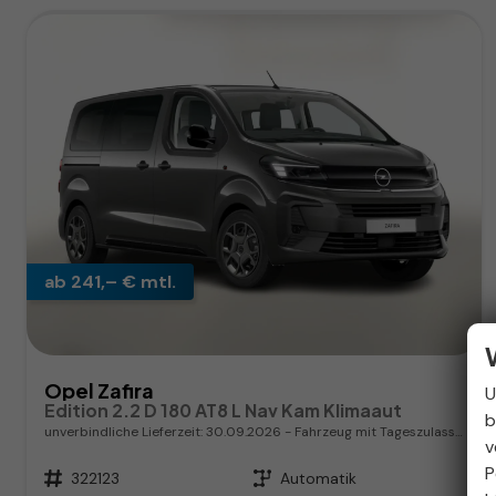
ab 241,– € mtl.
Opel Zafira
U
Edition 2.2 D 180 AT8 L Nav Kam Klimaaut
b
unverbindliche Lieferzeit:
30.09.2026
Fahrzeug mit Tageszulassung
v
P
Fahrzeugnr.
322123
Getriebe
Automatik