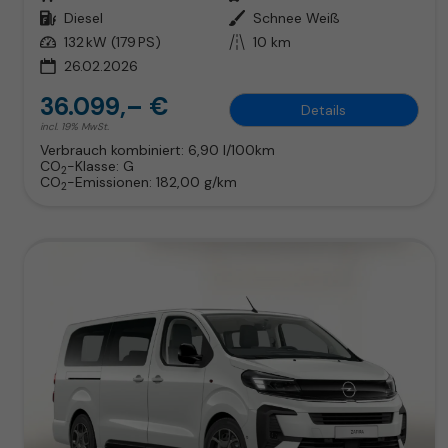
Kraftstoff
Diesel
Außenfarbe
Schnee Weiß
Leistung
132 kW (179 PS)
Kilometerstand
10 km
26.02.2026
36.099,– €
Details
incl. 19% MwSt.
Verbrauch kombiniert:
6,90 l/100km
CO
-Klasse:
G
2
CO
-Emissionen:
182,00 g/km
2