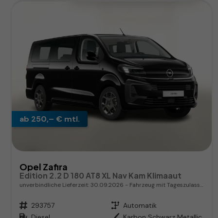
ab 250,– € mtl.
Opel Zafira
Edition 2.2 D 180 AT8 XL Nav Kam Klimaaut
unverbindliche Lieferzeit:
30.09.2026
Fahrzeug mit Tageszulassung
Fahrzeugnr.
293757
Getriebe
Automatik
Kraftstoff
Diesel
Außenfarbe
Karbon Schwarz Metallic