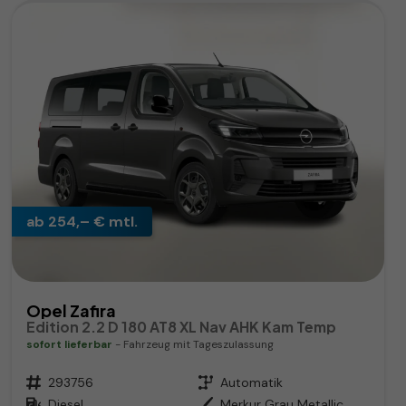
ab 254,– € mtl.
Opel Zafira
Edition 2.2 D 180 AT8 XL Nav AHK Kam Temp
sofort lieferbar
Fahrzeug mit Tageszulassung
Fahrzeugnr.
293756
Getriebe
Automatik
Kraftstoff
Diesel
Außenfarbe
Merkur Grau Metallic