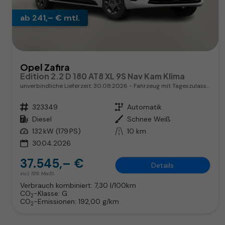
ab 241,– € mtl.
Opel Zafira
Edition 2.2 D 180 AT8 XL 9S Nav Kam Klima
unverbindliche Lieferzeit:
30.08.2026
Fahrzeug mit Tageszulassung
Fahrzeugnr.
323349
Getriebe
Automatik
Kraftstoff
Diesel
Außenfarbe
Schnee Weiß
Leistung
132 kW (179 PS)
Kilometerstand
10 km
30.04.2026
37.545,– €
Details
incl. 19% MwSt.
Verbrauch kombiniert:
7,30 l/100km
CO
-Klasse:
G
2
CO
-Emissionen:
192,00 g/km
2