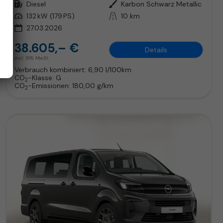
Kraftstoff
Diesel
Außenfarbe
Karbon Schwarz Metallic
Leistung
132 kW (179 PS)
Kilometerstand
10 km
27.03.2026
38.605,– €
Details
incl. 19% MwSt.
Verbrauch kombiniert:
6,90 l/100km
CO
-Klasse:
G
2
CO
-Emissionen:
180,00 g/km
2