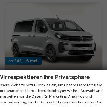
ab 242,– € mtl.
Wir respektieren Ihre Privatsphäre
Opel Zafira
nsere Website setzt Cookies ein, um unsere Dienste für Sie
Edition 2.2 D 180 AT8 L 9S Nav AHK Kam
ereitzustellen. Hierbei berücksichtigen wir Ihre Auswahl und
unverbindliche Lieferzeit:
30.09.2026
Fahrzeug mit Tageszulassung
erarbeiten nur die Daten für Marketing, Analytics und
ersonalisierung, für die Sie uns Ihr Einverständnis geben. Sie
Fahrzeugnr.
293742
Getriebe
Automatik