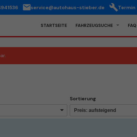
4941536
service@autohaus-stieber.de
Termin
STARTSEITE
FAHRZEUGSUCHE
FAQ
ar.
Sortierung