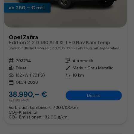
ab 250,– € mtl.
Opel Zafira
Edition 2.2 D 180 AT8 XL LED Nav Kam Temp
unverbindliche Lieferzeit:
30.08.2026
Fahrzeug mit Tageszulassung
Fahrzeugnr.
293754
Getriebe
Automatik
Kraftstoff
Diesel
Außenfarbe
Merkur Grau Metallic
Leistung
132 kW (179 PS)
Kilometerstand
10 km
01.04.2026
38.990,– €
Details
incl. 19% MwSt.
Verbrauch kombiniert:
7,30 l/100km
CO
-Klasse:
G
2
CO
-Emissionen:
192,00 g/km
2