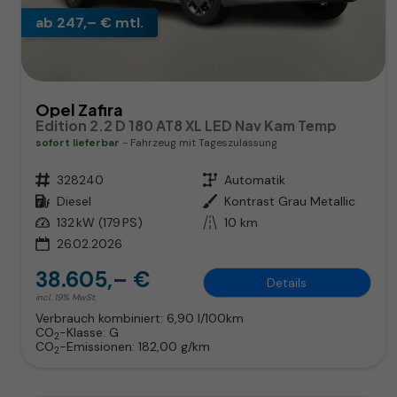
ab 247,– € mtl.
Opel Zafira
Edition 2.2 D 180 AT8 XL LED Nav Kam Temp
sofort lieferbar
Fahrzeug mit Tageszulassung
Fahrzeugnr.
328240
Getriebe
Automatik
Kraftstoff
Diesel
Außenfarbe
Kontrast Grau Metallic
Leistung
132 kW (179 PS)
Kilometerstand
10 km
26.02.2026
38.605,– €
Details
incl. 19% MwSt.
Verbrauch kombiniert:
6,90 l/100km
CO
-Klasse:
G
2
CO
-Emissionen:
182,00 g/km
2