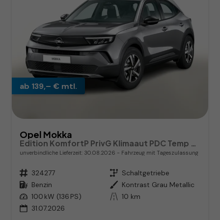
ab 139,– € mtl.
Opel Mokka
Edition KomfortP PrivG Klimaaut PDC Temp CarPlay
unverbindliche Lieferzeit:
30.08.2026
Fahrzeug mit Tageszulassung
Fahrzeugnr.
324277
Getriebe
Schaltgetriebe
Kraftstoff
Benzin
Außenfarbe
Kontrast Grau Metallic
Leistung
100 kW (136 PS)
Kilometerstand
10 km
31.07.2026