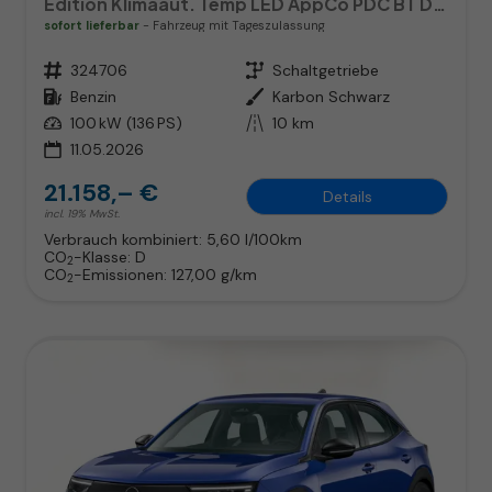
Edition Klimaaut. Temp LED AppCo PDC BT DAB MFL
sofort lieferbar
Fahrzeug mit Tageszulassung
Fahrzeugnr.
324706
Getriebe
Schaltgetriebe
Kraftstoff
Benzin
Außenfarbe
Karbon Schwarz
Leistung
100 kW (136 PS)
Kilometerstand
10 km
11.05.2026
21.158,– €
Details
incl. 19% MwSt.
Verbrauch kombiniert:
5,60 l/100km
CO
-Klasse:
D
2
CO
-Emissionen:
127,00 g/km
2