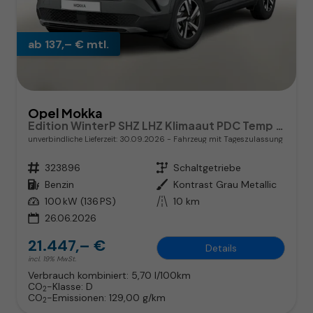
ab 137,– € mtl.
Opel Mokka
Edition WinterP SHZ LHZ Klimaaut PDC Temp CarPlay
unverbindliche Lieferzeit:
30.09.2026
Fahrzeug mit Tageszulassung
Fahrzeugnr.
323896
Getriebe
Schaltgetriebe
Kraftstoff
Benzin
Außenfarbe
Kontrast Grau Metallic
Leistung
100 kW (136 PS)
Kilometerstand
10 km
26.06.2026
21.447,– €
Details
incl. 19% MwSt.
Verbrauch kombiniert:
5,70 l/100km
CO
-Klasse:
D
2
CO
-Emissionen:
129,00 g/km
2