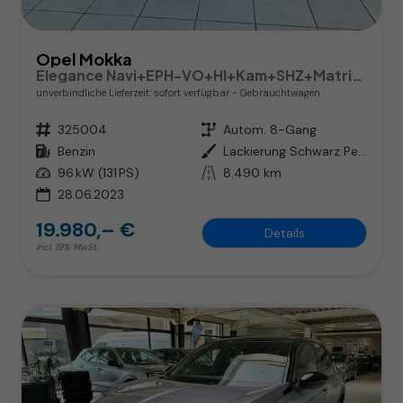
Opel Mokka
Elegance Navi+EPH-VO+HI+Kam+SHZ+Matrix-LED
unverbindliche Lieferzeit: sofort verfügbar
Gebrauchtwagen
Fahrzeugnr.
325004
Getriebe
Autom. 8-Gang
Kraftstoff
Benzin
Außenfarbe
Lackierung Schwarz Perla Nera/Typ Außenverkleidung Metallic-Lackierung
Leistung
96 kW (131 PS)
Kilometerstand
8.490 km
28.06.2023
19.980,– €
Details
incl. 19% MwSt.