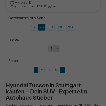
CO
-Klasse:
D
2
CO
-Emissionen:
129,00 g/km
2
Datensätze pro Seite:
10
20
50
100
250
Seite:
Seiten:
1
2
3
4
...
6
Hyundai Tucson in Stuttgart
kaufen – Dein SUV-Experte im
Autohaus Stieber
Suchen Sie einen modernen, zuverlässigen SUV für die