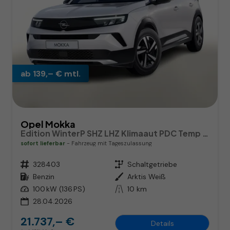
ab 139,– € mtl.
Opel Mokka
Edition WinterP SHZ LHZ Klimaaut PDC Temp CarPlay
sofort lieferbar
Fahrzeug mit Tageszulassung
Fahrzeugnr.
328403
Getriebe
Schaltgetriebe
Kraftstoff
Benzin
Außenfarbe
Arktis Weiß
Leistung
100 kW (136 PS)
Kilometerstand
10 km
28.04.2026
21.737,– €
Details