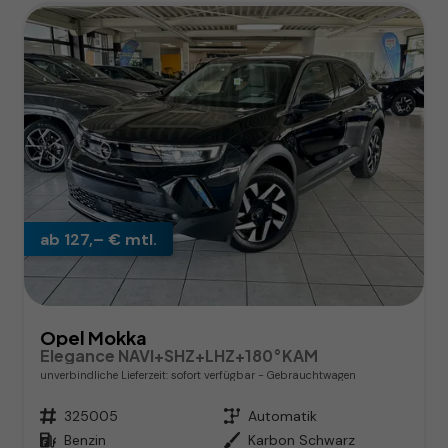
ab 127,– € mtl.
Opel Mokka
Elegance NAVI+SHZ+LHZ+180°KAM
unverbindliche Lieferzeit: sofort verfügbar
Gebrauchtwagen
Fahrzeugnr.
325005
Getriebe
Automatik
Kraftstoff
Benzin
Außenfarbe
Karbon Schwarz