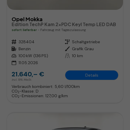
Opel Mokka
Edition TechP Kam 2xPDC Keyl Temp LED DAB
sofort lieferbar
Fahrzeug mit Tageszulassung
Fahrzeugnr.
328404
Getriebe
Schaltgetriebe
Kraftstoff
Benzin
Außenfarbe
Grafik Grau
Leistung
100 kW (136 PS)
Kilometerstand
10 km
11.05.2026
21.640,– €
Details
incl. 19% MwSt.
Verbrauch kombiniert:
5,60 l/100km
CO
-Klasse:
D
2
CO
-Emissionen:
127,00 g/km
2