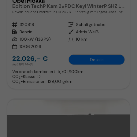
Opel Mokka
Edition TechP Kam 2xPDC Keyl WinterP SHZ LHZ Temp
unverbindliche Lieferzeit:
15.09.2026
Fahrzeug mit Tageszulassung
Fahrzeugnr.
320819
Getriebe
Schaltgetriebe
Kraftstoff
Benzin
Außenfarbe
Arktis Weiß
Leistung
100 kW (136 PS)
Kilometerstand
10 km
10.06.2026
22.026,– €
Details
incl. 19% MwSt.
Verbrauch kombiniert:
5,70 l/100km
CO
-Klasse:
D
2
CO
-Emissionen:
129,00 g/km
2