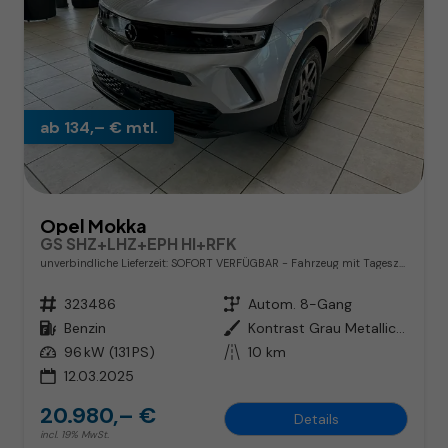
ab 134,– € mtl.
Opel Mokka
GS SHZ+LHZ+EPH HI+RFK
unverbindliche Lieferzeit: SOFORT VERFÜGBAR
Fahrzeug mit Tageszulassung
Fahrzeugnr.
323486
Getriebe
Autom. 8-Gang
Kraftstoff
Benzin
Außenfarbe
Kontrast Grau Metallic / Dach: Schwarz
Leistung
96 kW (131 PS)
Kilometerstand
10 km
12.03.2025
20.980,– €
Details
incl. 19% MwSt.