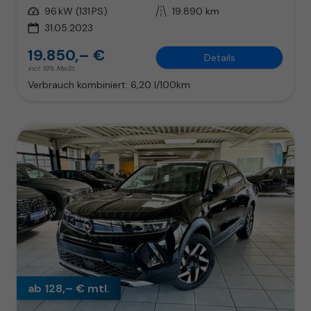
Leistung
96 kW (131 PS)
Kilometerstand
19.890 km
31.05.2023
19.850,– €
Details
incl. 19% MwSt.
Verbrauch kombiniert:
6,20 l/100km
ab 128,– € mtl.