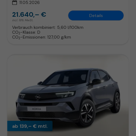
11.05.2026
21.640,– €
Details
incl. 19% MwSt.
Verbrauch kombiniert:
5,60 l/100km
CO
-Klasse:
D
2
CO
-Emissionen:
127,00 g/km
2
ab 139,– € mtl.