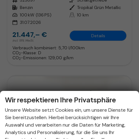
Kraftstoff
Benzin
Außenfarbe
Tropikal Grün Metallic
Leistung
100 kW (136 PS)
Kilometerstand
10 km
31.07.2026
21.447,– €
Details
incl. 19% MwSt.
Verbrauch kombiniert:
5,70 l/100km
CO
-Klasse:
D
2
CO
-Emissionen:
129,00 g/km
2
Wir respektieren Ihre Privatsphäre
Unsere Website setzt Cookies ein, um unsere Dienste für
Sie bereitzustellen. Hierbei berücksichtigen wir Ihre
Auswahl und verarbeiten nur die Daten für Marketing,
Analytics und Personalisierung, für die Sie uns Ihr