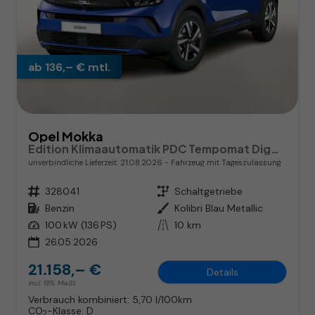
ab 136,– € mtl.
Opel Mokka
Edition Klimaautomatik PDC Tempomat DigCo CarPlay
unverbindliche Lieferzeit:
21.08.2026
Fahrzeug mit Tageszulassung
Fahrzeugnr.
328041
Getriebe
Schaltgetriebe
Kraftstoff
Benzin
Außenfarbe
Kolibri Blau Metallic
Leistung
100 kW (136 PS)
Kilometerstand
10 km
26.05.2026
21.158,– €
Details
incl. 19% MwSt.
Verbrauch kombiniert:
5,70 l/100km
CO
-Klasse:
D
2