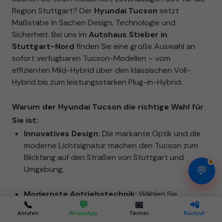
Region Stuttgart? Der
Hyundai Tucson
setzt
Maßstäbe in Sachen Design, Technologie und
Sicherheit. Bei uns im
Autohaus Stieber in
Stuttgart-Nord
finden Sie eine große Auswahl an
sofort verfügbaren Tucson-Modellen – vom
effizienten Mild-Hybrid über den klassischen Voll-
Hybrid bis zum leistungsstarken Plug-in-Hybrid.
Warum der Hyundai Tucson die richtige Wahl für
Sie ist:
Innovatives Design:
Die markante Optik und die
moderne Lichtsignatur machen den Tucson zum
Blickfang auf den Straßen von Stuttgart und
💬
Umgebung.
Modernste Antriebstechnik:
Wählen Sie
📞
💬
📅
📲
zwischen verschiedenen Hybrid-Varianten für
Anrufen
WhatsApp
Termin
Rückruf
maximale Effizienz und geringen Verbrauch im