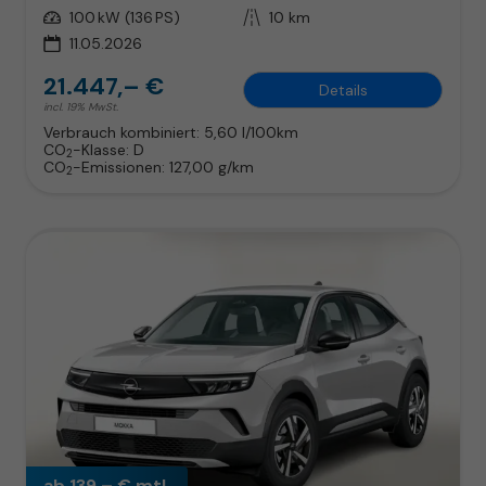
Leistung
100 kW (136 PS)
Kilometerstand
10 km
11.05.2026
21.447,– €
Details
incl. 19% MwSt.
Verbrauch kombiniert:
5,60 l/100km
CO
-Klasse:
D
2
CO
-Emissionen:
127,00 g/km
2
ab 139,– € mtl.