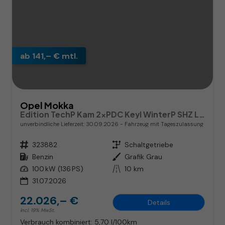
ab 141,– € mtl.
Opel Mokka
Edition TechP Kam 2xPDC Keyl WinterP SHZ LHZ Temp
unverbindliche Lieferzeit:
30.09.2026
Fahrzeug mit Tageszulassung
Fahrzeugnr.
323882
Getriebe
Schaltgetriebe
Kraftstoff
Benzin
Außenfarbe
Grafik Grau
Leistung
100 kW (136 PS)
Kilometerstand
10 km
31.07.2026
22.026,– €
Details
incl. 19% MwSt.
Verbrauch kombiniert:
5,70 l/100km