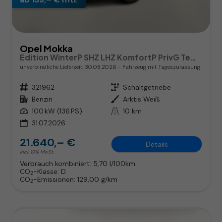
Opel Mokka
Edition WinterP SHZ LHZ KomfortP PrivG Temp PDC
unverbindliche Lieferzeit:
30.08.2026
Fahrzeug mit Tageszulassung
Fahrzeugnr.
321962
Getriebe
Schaltgetriebe
Kraftstoff
Benzin
Außenfarbe
Arktis Weiß
Leistung
100 kW (136 PS)
Kilometerstand
10 km
31.07.2026
21.640,– €
Details
incl. 19% MwSt.
Verbrauch kombiniert:
5,70 l/100km
CO
-Klasse:
D
2
CO
-Emissionen:
129,00 g/km
2