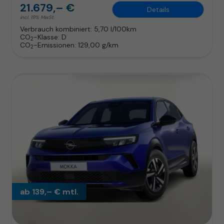
21.679,– €
Details
incl. 19% MwSt.
Verbrauch kombiniert:
5,70 l/100km
CO
-Klasse:
D
2
CO
-Emissionen:
129,00 g/km
2
ab 139,– € mtl.