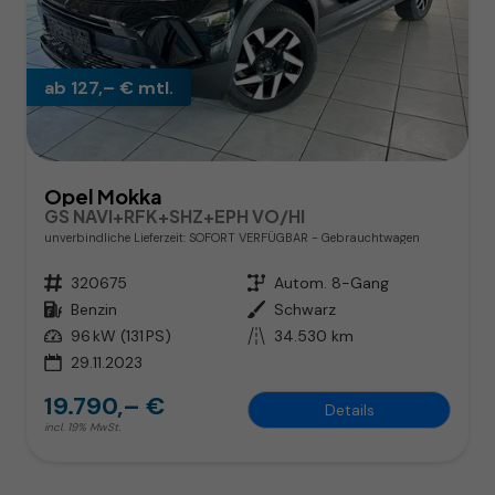
ab 127,– € mtl.
Opel Mokka
GS NAVI+RFK+SHZ+EPH VO/HI
unverbindliche Lieferzeit: SOFORT VERFÜGBAR
Gebrauchtwagen
Fahrzeugnr.
320675
Getriebe
Autom. 8-Gang
Kraftstoff
Benzin
Außenfarbe
Schwarz
Leistung
96 kW (131 PS)
Kilometerstand
34.530 km
29.11.2023
19.790,– €
Details
incl. 19% MwSt.