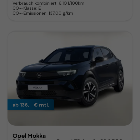
Verbrauch kombiniert:
6,10 l/100km
CO
-Klasse:
E
2
CO
-Emissionen:
137,00 g/km
2
ab 136,– € mtl.
Opel Mokka