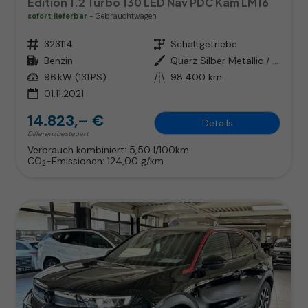
Edition 1.2 Turbo 130 LED Nav PDC Kam LM16
sofort lieferbar
Gebrauchtwagen
Fahrzeugnr.
323114
Getriebe
Schaltgetriebe
Kraftstoff
Benzin
Außenfarbe
Quarz Silber Metallic / Dach: Sc
Leistung
96 kW (131 PS)
Kilometerstand
98.400 km
01.11.2021
14.823,– €
Details
Differenzbesteuert
Verbrauch kombiniert:
5,50 l/100km
CO
-Emissionen:
124,00 g/km
2