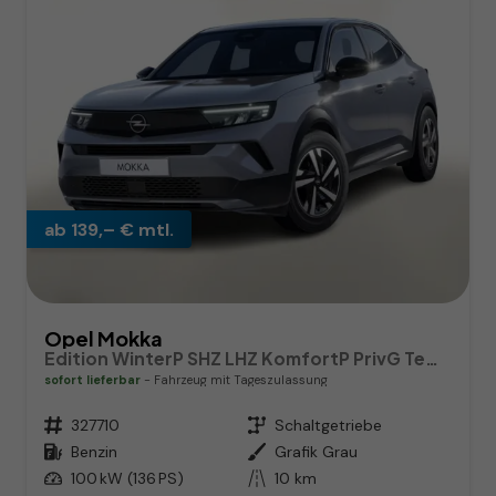
ab 139,– € mtl.
Opel Mokka
Edition WinterP SHZ LHZ KomfortP PrivG Temp PDC
sofort lieferbar
Fahrzeug mit Tageszulassung
Fahrzeugnr.
327710
Getriebe
Schaltgetriebe
Kraftstoff
Benzin
Außenfarbe
Grafik Grau
Leistung
100 kW (136 PS)
Kilometerstand
10 km