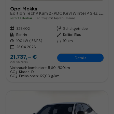
Opel Mokka
Edition TechP Kam 2xPDC Keyl WinterP SHZ LHZ Temp
sofort lieferbar
Fahrzeug mit Tageszulassung
Fahrzeugnr.
328402
Getriebe
Schaltgetriebe
Kraftstoff
Benzin
Außenfarbe
Kolibri Blau
Leistung
100 kW (136 PS)
Kilometerstand
10 km
28.04.2026
21.737,– €
Details
incl. 19% MwSt.
Verbrauch kombiniert:
5,60 l/100km
CO
-Klasse:
D
2
CO
-Emissionen:
127,00 g/km
2