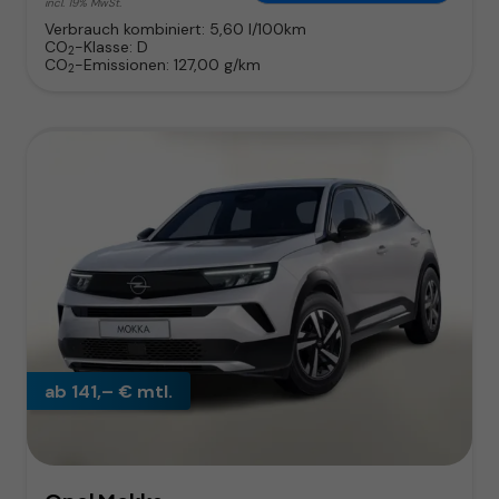
incl. 19% MwSt.
Verbrauch kombiniert:
5,60 l/100km
CO
-Klasse:
D
2
CO
-Emissionen:
127,00 g/km
2
ab 141,– € mtl.