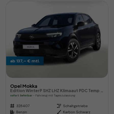
ab 137,– € mtl.
Opel Mokka
Edition WinterP SHZ LHZ Klimaaut PDC Temp CarPlay
sofort lieferbar
Fahrzeug mit Tageszulassung
Fahrzeugnr.
328407
Getriebe
Schaltgetriebe
Kraftstoff
Benzin
Außenfarbe
Karbon Schwarz