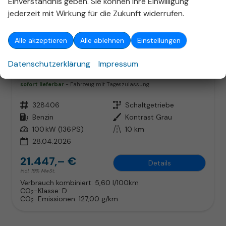
Einverständnis geben. Sie können Ihre Einwilligung
jederzeit mit Wirkung für die Zukunft widerrufen.
ab 137,– € mtl.
Alle akzeptieren
Alle ablehnen
Einstellungen
Datenschutzerklärung
Impressum
Opel Mokka
Edition WinterP SHZ LHZ Klimaaut PDC Temp CarPlay
sofort lieferbar
Fahrzeug mit Tageszulassung
Fahrzeugnr.
328406
Getriebe
Schaltgetriebe
Kraftstoff
Benzin
Außenfarbe
Kontrast Grau
Leistung
100 kW (136 PS)
Kilometerstand
10 km
28.04.2026
21.447,– €
Details
incl. 19% MwSt.
Verbrauch kombiniert:
5,60 l/100km
CO
-Klasse:
D
2
CO
-Emissionen:
127,00 g/km
2