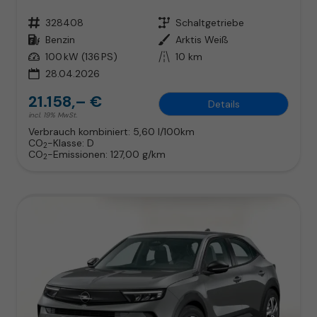
Fahrzeugnr.
328408
Getriebe
Schaltgetriebe
Kraftstoff
Benzin
Außenfarbe
Arktis Weiß
Leistung
100 kW (136 PS)
Kilometerstand
10 km
28.04.2026
21.158,– €
Details
incl. 19% MwSt.
Verbrauch kombiniert:
5,60 l/100km
CO
-Klasse:
D
2
CO
-Emissionen:
127,00 g/km
2