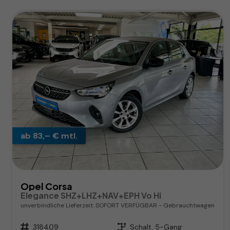
ab 83,– € mtl.
Opel Corsa
Elegance SHZ+LHZ+NAV+EPH Vo Hi
unverbindliche Lieferzeit: SOFORT VERFÜGBAR
Gebrauchtwagen
Fahrzeugnr.
318409
Getriebe
Schalt. 5-Gang