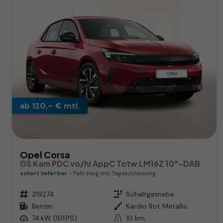
ab 120,– € mtl.
Opel Corsa
GS Kam PDC vo/hi AppC Totw LM16Z 10"-DAB
sofort lieferbar
Fahrzeug mit Tageszulassung
Fahrzeugnr.
319274
Getriebe
Schaltgetriebe
Kraftstoff
Benzin
Außenfarbe
Kardio Rot Metallic
Leistung
74 kW (101 PS)
Kilometerstand
10 km