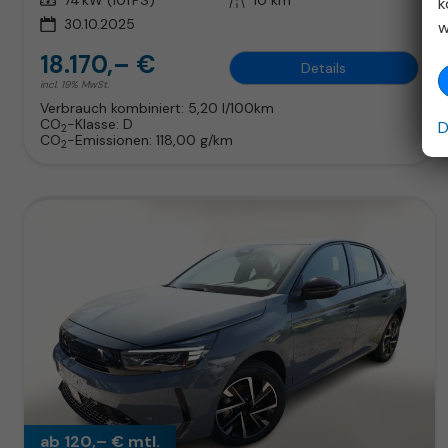
Leistung
74 kW (101 PS)
Kilometerstand
10 km
k
30.10.2025
w
18.170,– €
Details
incl. 19% MwSt.
Verbrauch kombiniert:
5,20 l/100km
CO
-Klasse:
D
D
2
CO
-Emissionen:
118,00 g/km
2
ab 120,– € mtl.