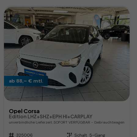
ab 88,– € mtl.
Opel Corsa
Edition LHZ+SHZ+EPH HI+CARPLAY
unverbindliche Lieferzeit: SOFORT VERFÜGBAR
Gebrauchtwagen
Fahrzeugnr.
325006
Getriebe
Schalt. 5-Gang