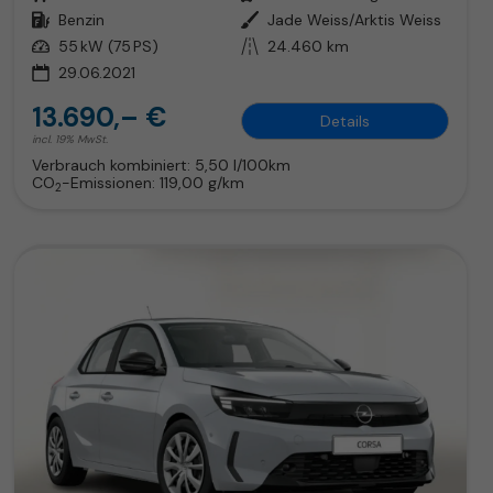
Kraftstoff
Benzin
Außenfarbe
Jade Weiss/Arktis Weiss
Leistung
55 kW (75 PS)
Kilometerstand
24.460 km
29.06.2021
13.690,– €
Details
incl. 19% MwSt.
Verbrauch kombiniert:
5,50 l/100km
CO
-Emissionen:
119,00 g/km
2