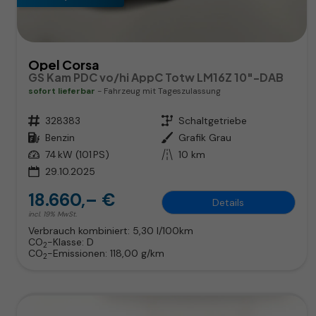
Opel Corsa
GS Kam PDC vo/hi AppC Totw LM16Z 10"-DAB
sofort lieferbar
Fahrzeug mit Tageszulassung
Fahrzeugnr.
328383
Getriebe
Schaltgetriebe
Kraftstoff
Benzin
Außenfarbe
Grafik Grau
Leistung
74 kW (101 PS)
Kilometerstand
10 km
29.10.2025
18.660,– €
Details
incl. 19% MwSt.
Verbrauch kombiniert:
5,30 l/100km
CO
-Klasse:
D
2
CO
-Emissionen:
118,00 g/km
2