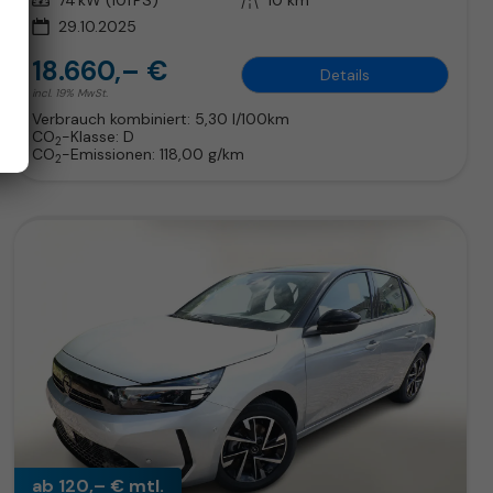
Leistung
74 kW (101 PS)
Kilometerstand
10 km
29.10.2025
18.660,– €
Details
incl. 19% MwSt.
Verbrauch kombiniert:
5,30 l/100km
CO
-Klasse:
D
2
CO
-Emissionen:
118,00 g/km
2
ab 120,– € mtl.