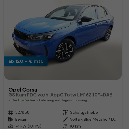
ab 120,– € mtl.
Opel Corsa
GS Kam PDC vo/hi AppC Totw LM16Z 10"-DAB
sofort lieferbar
Fahrzeug mit Tageszulassung
Fahrzeugnr.
327858
Getriebe
Schaltgetriebe
Kraftstoff
Benzin
Außenfarbe
Voltaik Blue Metallic / Dach: sc
Leistung
74 kW (101 PS)
Kilometerstand
10 km