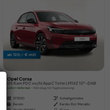
ab 120,– € mtl.
Opel Corsa
GS Kam PDC vo/hi AppC Totw LM16Z 10"-DAB
sofort lieferbar
Fahrzeug mit Tageszulassung
Fahrzeugnr.
317890
Getriebe
Schaltgetriebe
Kraftstoff
Benzin
Außenfarbe
Kardio Rot Metallic