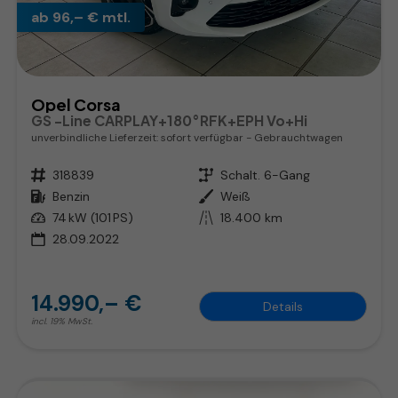
ab 96,– € mtl.
Opel Corsa
GS -Line CARPLAY+180°RFK+EPH Vo+Hi
unverbindliche Lieferzeit: sofort verfügbar
Gebrauchtwagen
Fahrzeugnr.
318839
Getriebe
Schalt. 6-Gang
Kraftstoff
Benzin
Außenfarbe
Weiß
Leistung
74 kW (101 PS)
Kilometerstand
18.400 km
28.09.2022
14.990,– €
Details
incl. 19% MwSt.