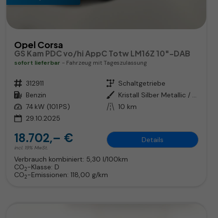
Opel Corsa
GS Kam PDC vo/hi AppC Totw LM16Z 10"-DAB
sofort lieferbar
Fahrzeug mit Tageszulassung
Fahrzeugnr.
312911
Getriebe
Schaltgetriebe
Kraftstoff
Benzin
Außenfarbe
Kristall Silber Metallic / Dach:
Leistung
74 kW (101 PS)
Kilometerstand
10 km
29.10.2025
18.702,– €
Details
incl. 19% MwSt.
Verbrauch kombiniert:
5,30 l/100km
CO
-Klasse:
D
2
CO
-Emissionen:
118,00 g/km
2