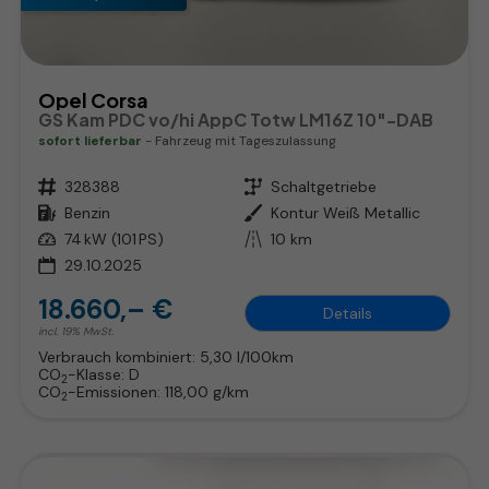
Opel Corsa
GS Kam PDC vo/hi AppC Totw LM16Z 10"-DAB
sofort lieferbar
Fahrzeug mit Tageszulassung
Fahrzeugnr.
328388
Getriebe
Schaltgetriebe
Kraftstoff
Benzin
Außenfarbe
Kontur Weiß Metallic
Leistung
74 kW (101 PS)
Kilometerstand
10 km
29.10.2025
18.660,– €
Details
incl. 19% MwSt.
Verbrauch kombiniert:
5,30 l/100km
CO
-Klasse:
D
2
CO
-Emissionen:
118,00 g/km
2