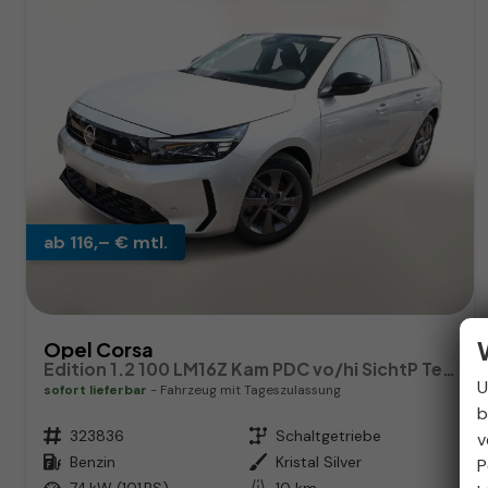
ab 116,– € mtl.
Opel Corsa
Edition 1.2 100 LM16Z Kam PDC vo/hi SichtP Temp
U
sofort lieferbar
Fahrzeug mit Tageszulassung
b
Fahrzeugnr.
323836
Getriebe
Schaltgetriebe
v
Kraftstoff
Benzin
Außenfarbe
Kristal Silver
P