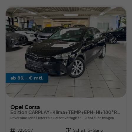
ab 86,– € mtl.
Opel Corsa
Edition CARPLAY+Klima+TEMP+EPH-HI+180°RFK
unverbindliche Lieferzeit: Sofort verfügbar
Gebrauchtwagen
Fahrzeugnr.
325007
Getriebe
Schalt. 5-Gang