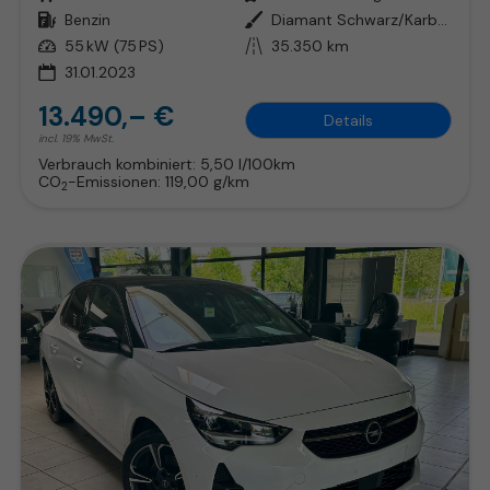
Kraftstoff
Benzin
Außenfarbe
Diamant Schwarz/Karbon Schwarz
Leistung
55 kW (75 PS)
Kilometerstand
35.350 km
31.01.2023
13.490,– €
Details
incl. 19% MwSt.
Verbrauch kombiniert:
5,50 l/100km
CO
-Emissionen:
119,00 g/km
2