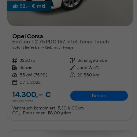
ab 92,– € mtl.
Opel Corsa
Edition 1.2 75 PDC 16Z Intel.Temp Touch
sofort lieferbar
Gebrauchtwagen
Fahrzeugnr.
325075
Getriebe
Schaltgetriebe
Kraftstoff
Benzin
Außenfarbe
Jade Weiß
Leistung
55 kW (75 PS)
Kilometerstand
29.550 km
07.10.2022
14.300,– €
Details
incl. 19% MwSt.
Verbrauch kombiniert:
5,30 l/100km
CO
-Emissionen:
118,00 g/km
2