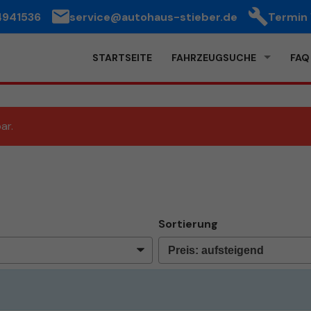
4941536
service@autohaus-stieber.de
Termin
STARTSEITE
FAHRZEUGSUCHE
FAQ
ar.
Sortierung