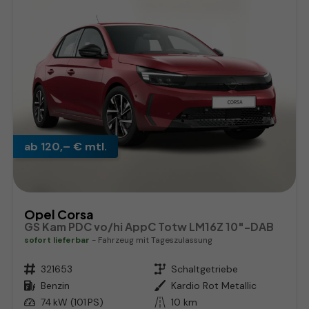
ab 120,– € mtl.
Opel Corsa
GS Kam PDC vo/hi AppC Totw LM16Z 10"-DAB
sofort lieferbar
Fahrzeug mit Tageszulassung
Fahrzeugnr.
321653
Getriebe
Schaltgetriebe
Kraftstoff
Benzin
Außenfarbe
Kardio Rot Metallic
Leistung
74 kW (101 PS)
Kilometerstand
10 km