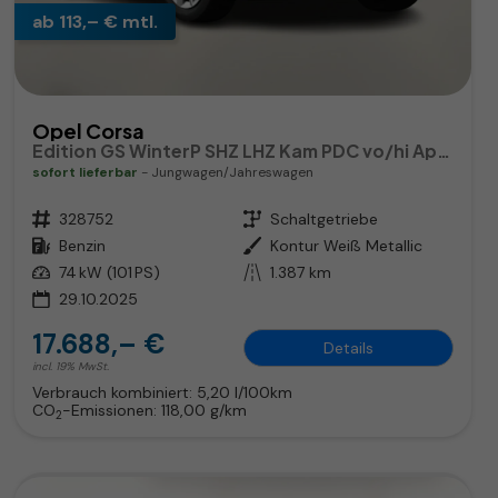
ab 113,– € mtl.
Opel Corsa
Edition GS WinterP SHZ LHZ Kam PDC vo/hi AppC Totw
sofort lieferbar
Jungwagen/Jahreswagen
Fahrzeugnr.
328752
Getriebe
Schaltgetriebe
Kraftstoff
Benzin
Außenfarbe
Kontur Weiß Metallic
Leistung
74 kW (101 PS)
Kilometerstand
1.387 km
29.10.2025
17.688,– €
Details
incl. 19% MwSt.
Verbrauch kombiniert:
5,20 l/100km
CO
-Emissionen:
118,00 g/km
2