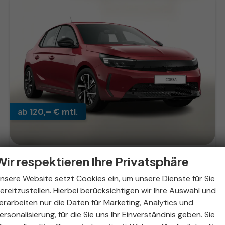
ab 120,– € mtl.
Wir respektieren Ihre Privatsphäre
Opel Corsa
GS Kam PDC vo/hi AppC Totw LM16Z 10"-DAB
nsere Website setzt Cookies ein, um unsere Dienste für Sie
sofort lieferbar
Fahrzeug mit Tageszulassung
ereitzustellen. Hierbei berücksichtigen wir Ihre Auswahl und
Fahrzeugnr.
317721
Getriebe
Schaltgetriebe
erarbeiten nur die Daten für Marketing, Analytics und
Kraftstoff
Benzin
Außenfarbe
Kardio Rot Metallic
ersonalisierung, für die Sie uns Ihr Einverständnis geben. Sie