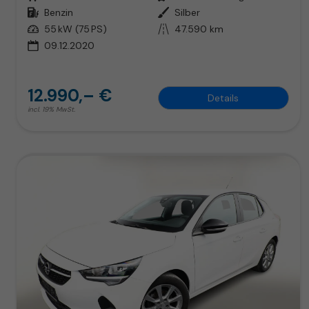
Kraftstoff
Benzin
Außenfarbe
Silber
Leistung
55 kW (75 PS)
Kilometerstand
47.590 km
09.12.2020
12.990,– €
Details
incl. 19% MwSt.