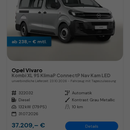
ab 238,– € mtl.
Opel Vivaro
Kombi XL 9S KlimaP ConnectP Nav Kam LED
unverbindliche Lieferzeit:
23.10.2026
Fahrzeug mit Tageszulassung
Fahrzeugnr.
322032
Getriebe
Automatik
Kraftstoff
Diesel
Außenfarbe
Kontrast Grau Metallic
Leistung
132 kW (179 PS)
Kilometerstand
10 km
31.07.2026
37.209,– €
Details