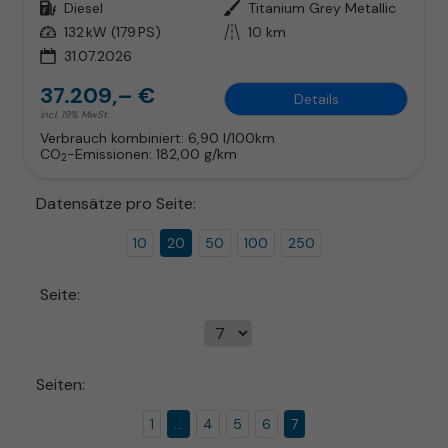
Kraftstoff
Diesel
Außenfarbe
Titanium Grey Metallic
Leistung
132 kW (179 PS)
Kilometerstand
10 km
31.07.2026
37.209,– €
Details
incl. 19% MwSt.
Verbrauch kombiniert:
6,90 l/100km
CO
-Emissionen:
182,00 g/km
2
Datensätze pro Seite:
10
20
50
100
250
Seite:
Seiten:
1
...
4
5
6
7