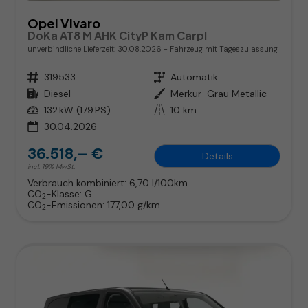
Opel Vivaro
DoKa AT8 M AHK CityP Kam Carpl
unverbindliche Lieferzeit:
30.08.2026
Fahrzeug mit Tageszulassung
Fahrzeugnr.
319533
Getriebe
Automatik
Kraftstoff
Diesel
Außenfarbe
Merkur-Grau Metallic
Leistung
132 kW (179 PS)
Kilometerstand
10 km
30.04.2026
36.518,– €
Details
incl. 19% MwSt.
Verbrauch kombiniert:
6,70 l/100km
CO
-Klasse:
G
2
CO
-Emissionen:
177,00 g/km
2