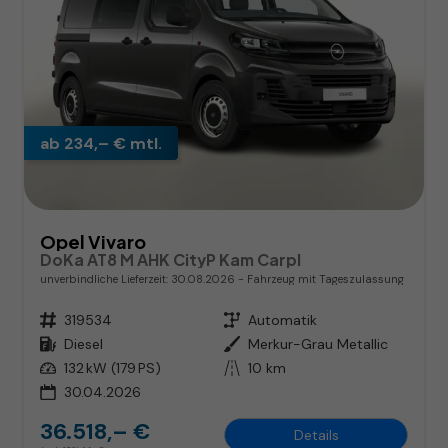
ab 234,– € mtl.
Opel Vivaro
DoKa AT8 M AHK CityP Kam Carpl
unverbindliche Lieferzeit:
30.08.2026
Fahrzeug mit Tageszulassung
Fahrzeugnr.
319534
Getriebe
Automatik
Kraftstoff
Diesel
Außenfarbe
Merkur-Grau Metallic
Leistung
132 kW (179 PS)
Kilometerstand
10 km
30.04.2026
36.518,– €
Details