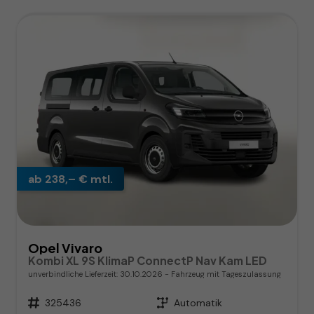
ab 238,– € mtl.
Opel Vivaro
Kombi XL 9S KlimaP ConnectP Nav Kam LED
unverbindliche Lieferzeit:
30.10.2026
Fahrzeug mit Tageszulassung
Fahrzeugnr.
325436
Getriebe
Automatik