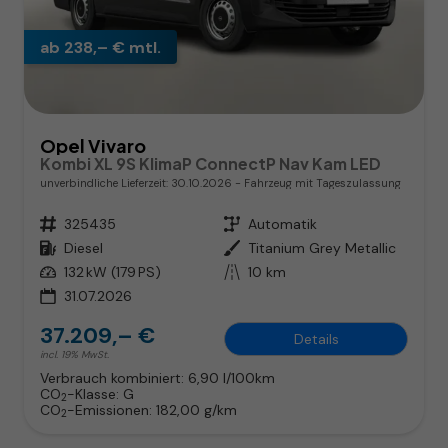
ab 238,– € mtl.
Opel Vivaro
Kombi XL 9S KlimaP ConnectP Nav Kam LED
unverbindliche Lieferzeit:
30.10.2026
Fahrzeug mit Tageszulassung
Fahrzeugnr.
325435
Getriebe
Automatik
Kraftstoff
Diesel
Außenfarbe
Titanium Grey Metallic
Leistung
132 kW (179 PS)
Kilometerstand
10 km
31.07.2026
37.209,– €
Details
incl. 19% MwSt.
Verbrauch kombiniert:
6,90 l/100km
CO
-Klasse:
G
2
CO
-Emissionen:
182,00 g/km
2