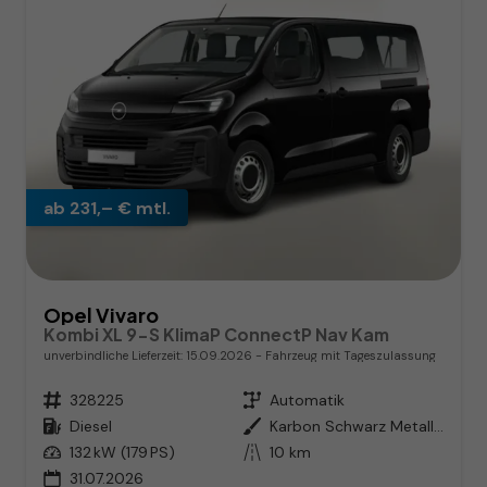
ab 231,– € mtl.
Opel Vivaro
Kombi XL 9-S KlimaP ConnectP Nav Kam
unverbindliche Lieferzeit:
15.09.2026
Fahrzeug mit Tageszulassung
Fahrzeugnr.
328225
Getriebe
Automatik
Kraftstoff
Diesel
Außenfarbe
Karbon Schwarz Metallic
Leistung
132 kW (179 PS)
Kilometerstand
10 km
31.07.2026