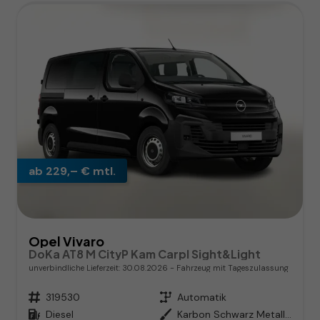
ab 229,– € mtl.
Opel Vivaro
DoKa AT8 M CityP Kam Carpl Sight&Light
unverbindliche Lieferzeit:
30.08.2026
Fahrzeug mit Tageszulassung
Fahrzeugnr.
319530
Getriebe
Automatik
Kraftstoff
Diesel
Außenfarbe
Karbon Schwarz Metallic