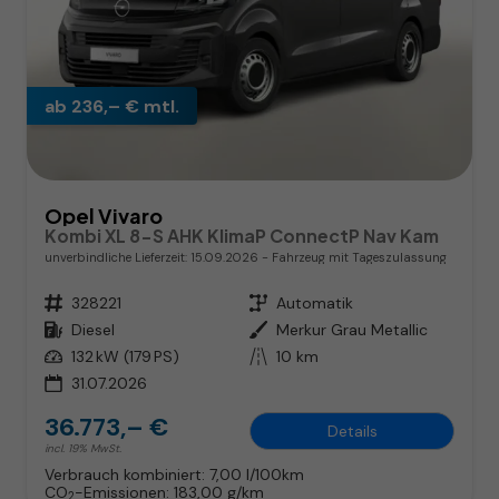
ab 236,– € mtl.
Opel Vivaro
Kombi XL 8-S AHK KlimaP ConnectP Nav Kam
unverbindliche Lieferzeit:
15.09.2026
Fahrzeug mit Tageszulassung
Fahrzeugnr.
328221
Getriebe
Automatik
Kraftstoff
Diesel
Außenfarbe
Merkur Grau Metallic
Leistung
132 kW (179 PS)
Kilometerstand
10 km
31.07.2026
36.773,– €
Details
incl. 19% MwSt.
Verbrauch kombiniert:
7,00 l/100km
CO
-Emissionen:
183,00 g/km
2