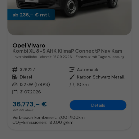
ab 236,– € mtl.
Opel Vivaro
Kombi XL 8-S AHK KlimaP ConnectP Nav Kam
unverbindliche Lieferzeit:
15.09.2026
Fahrzeug mit Tageszulassung
Fahrzeugnr.
328227
Getriebe
Automatik
Kraftstoff
Diesel
Außenfarbe
Karbon Schwarz Metallic
Leistung
132 kW (179 PS)
Kilometerstand
10 km
31.07.2026
36.773,– €
Details
incl. 19% MwSt.
Verbrauch kombiniert:
7,00 l/100km
CO
-Emissionen:
183,00 g/km
2