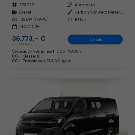
Fahrzeugnr.
328226
Getriebe
Automatik
Kraftstoff
Diesel
Außenfarbe
Karbon Schwarz Metallic
Leistung
132 kW (179 PS)
Kilometerstand
10 km
31.07.2026
36.773,– €
Details
incl. 19% MwSt.
Verbrauch kombiniert:
7,00 l/100km
CO
-Klasse:
G
2
CO
-Emissionen:
183,00 g/km
2