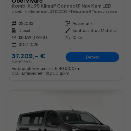
Opel Vivaro
Kombi XL 9S KlimaP ConnectP Nav Kam LED
unverbindliche Lieferzeit:
23.10.2026
Fahrzeug mit Tageszulassung
Fahrzeugnr.
322033
Getriebe
Automatik
Kraftstoff
Diesel
Außenfarbe
Kontrast Grau Metallic
Leistung
132 kW (179 PS)
Kilometerstand
10 km
31.07.2026
37.209,– €
Details
incl. 19% MwSt.
Verbrauch kombiniert:
6,90 l/100km
CO
-Emissionen:
182,00 g/km
2