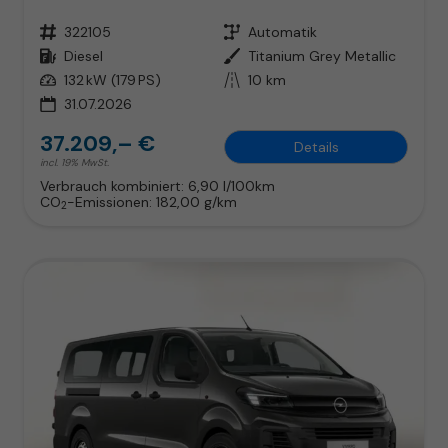
Fahrzeugnr.
322105
Getriebe
Automatik
Kraftstoff
Diesel
Außenfarbe
Titanium Grey Metallic
Leistung
132 kW (179 PS)
Kilometerstand
10 km
31.07.2026
37.209,– €
Details
incl. 19% MwSt.
Verbrauch kombiniert:
6,90 l/100km
CO
-Emissionen:
182,00 g/km
2