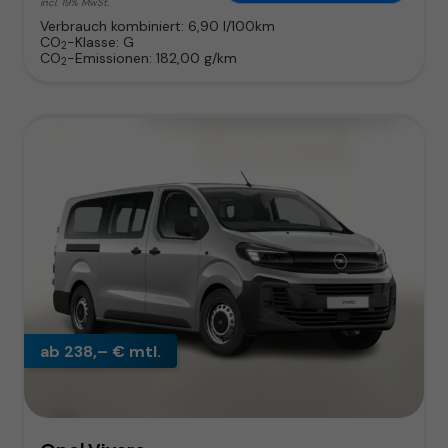
incl. 19% MwSt.
Verbrauch kombiniert:
6,90 l/100km
CO
-Klasse:
G
2
CO
-Emissionen:
182,00 g/km
2
ab 238,– € mtl.