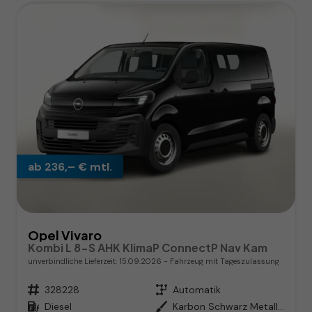
ab 236,– € mtl.
Opel Vivaro
Kombi L 8-S AHK KlimaP ConnectP Nav Kam
unverbindliche Lieferzeit:
15.09.2026
Fahrzeug mit Tageszulassung
Fahrzeugnr.
328228
Getriebe
Automatik
Kraftstoff
Diesel
Außenfarbe
Karbon Schwarz Metallic