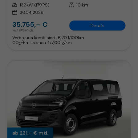
Leistung
132 kW (179 PS)
Kilometerstand
10 km
30.04.2026
35.755,– €
Details
incl. 19% MwSt.
Verbrauch kombiniert:
6,70 l/100km
CO
-Emissionen:
177,00 g/km
2
ab 231,– € mtl.