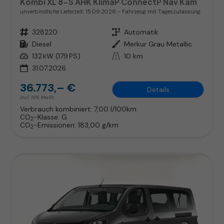
Kombi XL 8-S AHK KlimaP ConnectP Nav Kam
unverbindliche Lieferzeit:
15.09.2026
Fahrzeug mit Tageszulassung
Fahrzeugnr.
328220
Getriebe
Automatik
Kraftstoff
Diesel
Außenfarbe
Merkur Grau Metallic
Leistung
132 kW (179 PS)
Kilometerstand
10 km
31.07.2026
36.773,– €
Details
incl. 19% MwSt.
Verbrauch kombiniert:
7,00 l/100km
CO
-Klasse:
G
2
CO
-Emissionen:
183,00 g/km
2