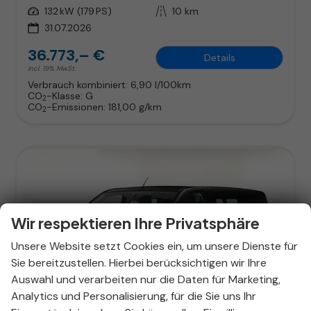
Leistung
132 kW (179 PS)
Kilometerstand
10 km
31.07.2026
36.773,– €
Details
incl. 19% MwSt.
Verbrauch kombiniert:
6,90 l/100km
CO
-Klasse:
G
2
CO
-Emissionen:
181,00 g/km
2
Wir respektieren Ihre Privatsphäre
Unsere Website setzt Cookies ein, um unsere Dienste für
Sie bereitzustellen. Hierbei berücksichtigen wir Ihre
Auswahl und verarbeiten nur die Daten für Marketing,
Analytics und Personalisierung, für die Sie uns Ihr
ab 236,– € mtl.