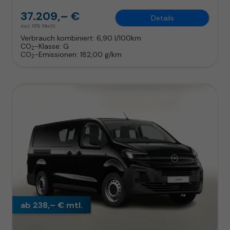
37.209,– €
Details
incl. 19% MwSt.
Verbrauch kombiniert:
6,90 l/100km
CO
-Klasse:
G
2
CO
-Emissionen:
182,00 g/km
2
ab 238,– € mtl.