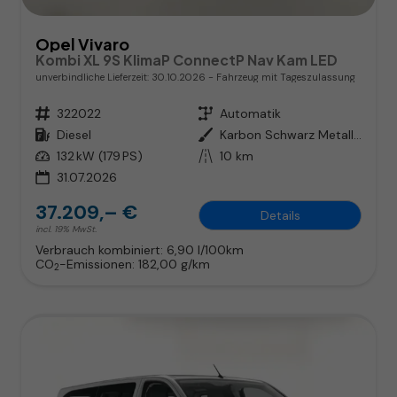
Opel Vivaro
Kombi XL 9S KlimaP ConnectP Nav Kam LED
unverbindliche Lieferzeit:
30.10.2026
Fahrzeug mit Tageszulassung
Fahrzeugnr.
322022
Getriebe
Automatik
Kraftstoff
Diesel
Außenfarbe
Karbon Schwarz Metallic
Leistung
132 kW (179 PS)
Kilometerstand
10 km
31.07.2026
37.209,– €
Details
incl. 19% MwSt.
Verbrauch kombiniert:
6,90 l/100km
CO
-Emissionen:
182,00 g/km
2