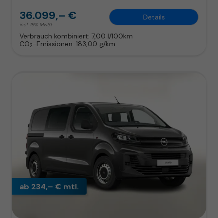
36.099,– €
Details
incl. 19% MwSt.
Verbrauch kombiniert:
7,00 l/100km
CO
-Emissionen:
183,00 g/km
2
ab 234,– € mtl.