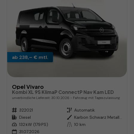
ab 238,– € mtl.
Opel Vivaro
Kombi XL 9S KlimaP ConnectP Nav Kam LED
unverbindliche Lieferzeit:
30.10.2026
Fahrzeug mit Tageszulassung
Fahrzeugnr.
322021
Getriebe
Automatik
Kraftstoff
Diesel
Außenfarbe
Karbon Schwarz Metallic
Leistung
132 kW (179 PS)
Kilometerstand
10 km
31.07.2026