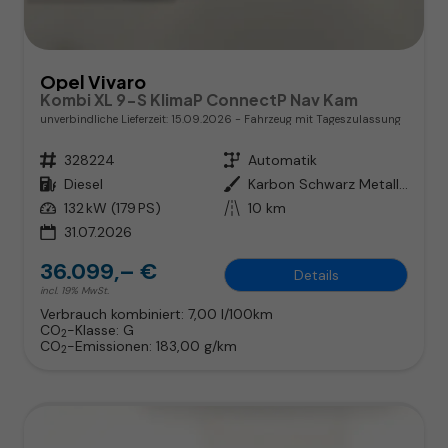
Opel Vivaro
Kombi XL 9-S KlimaP ConnectP Nav Kam
unverbindliche Lieferzeit:
15.09.2026
Fahrzeug mit Tageszulassung
Fahrzeugnr.
328224
Getriebe
Automatik
Kraftstoff
Diesel
Außenfarbe
Karbon Schwarz Metallic
Leistung
132 kW (179 PS)
Kilometerstand
10 km
31.07.2026
36.099,– €
Details
incl. 19% MwSt.
Verbrauch kombiniert:
7,00 l/100km
CO
-Klasse:
G
2
CO
-Emissionen:
183,00 g/km
2