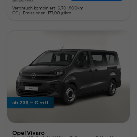
incl. 19% MwSt.
Verbrauch kombiniert:
6,70 l/100km
CO
-Emissionen:
177,00 g/km
2
ab 236,– € mtl.
Opel Vivaro