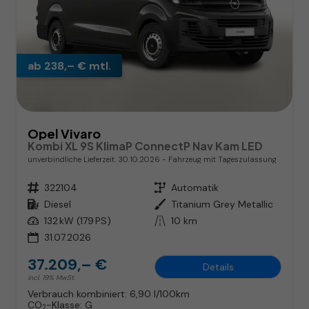
ab 238,– € mtl.
Opel Vivaro
Kombi XL 9S KlimaP ConnectP Nav Kam LED
unverbindliche Lieferzeit:
30.10.2026
Fahrzeug mit Tageszulassung
Fahrzeugnr.
322104
Getriebe
Automatik
Kraftstoff
Diesel
Außenfarbe
Titanium Grey Metallic
Leistung
132 kW (179 PS)
Kilometerstand
10 km
31.07.2026
37.209,– €
Details
incl. 19% MwSt.
Verbrauch kombiniert:
6,90 l/100km
CO
-Klasse:
G
2