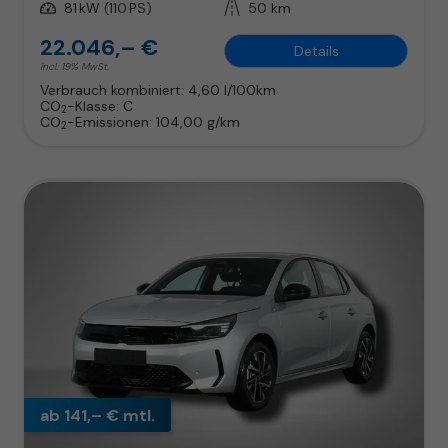
Leistung
81 kW (110 PS)
Kilometerstand
50 km
22.046,– €
Details
incl. 19% MwSt.
Verbrauch kombiniert:
4,60 l/100km
CO
-Klasse:
C
2
CO
-Emissionen:
104,00 g/km
2
ab 141,– € mtl.