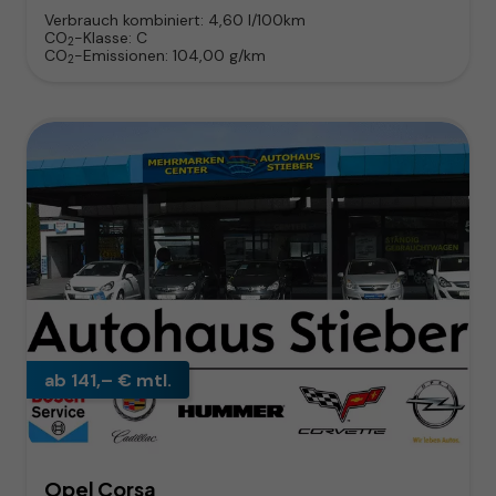
Verbrauch kombiniert:
4,60 l/100km
CO
-Klasse:
C
2
CO
-Emissionen:
104,00 g/km
2
ab 141,– € mtl.
Opel Corsa