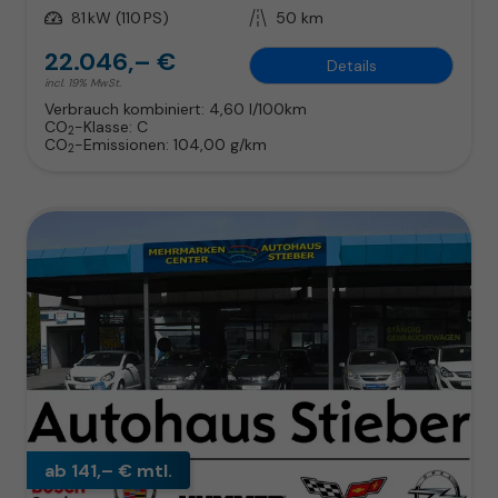
Leistung
81 kW (110 PS)
Kilometerstand
50 km
22.046,– €
Details
incl. 19% MwSt.
Verbrauch kombiniert:
4,60 l/100km
CO
-Klasse:
C
2
CO
-Emissionen:
104,00 g/km
2
ab 141,– € mtl.