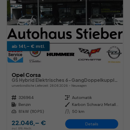
ab 141,– € mtl.
Opel Corsa
GS Hybrid Elektrisches 6-GangDoppelkupplungsgetriebe (eDCT)
unverbindliche Lieferzeit:
28.08.2026
Neuwagen
Fahrzeugnr.
326964
Getriebe
Automatik
Kraftstoff
Benzin
Außenfarbe
Karbon Schwarz Metallic
Leistung
81 kW (110 PS)
Kilometerstand
50 km
22.046,– €
Details
incl. 19% MwSt.