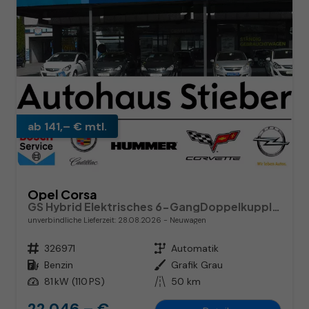
ab 141,– € mtl.
Opel Corsa
GS Hybrid Elektrisches 6-GangDoppelkupplungsgetriebe (eDCT)
unverbindliche Lieferzeit:
28.08.2026
Neuwagen
Fahrzeugnr.
326971
Getriebe
Automatik
Kraftstoff
Benzin
Außenfarbe
Grafik Grau
Leistung
81 kW (110 PS)
Kilometerstand
50 km
22.046,– €