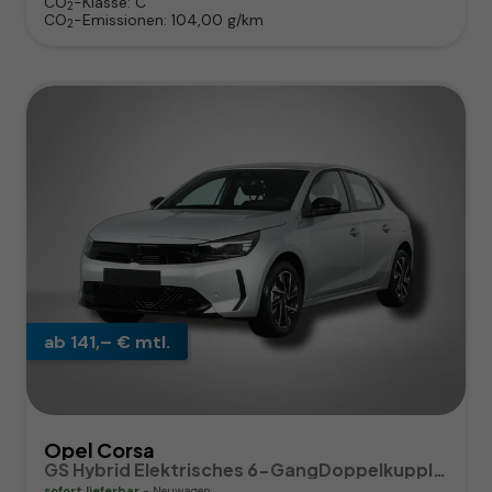
CO
-Klasse:
C
2
CO
-Emissionen:
104,00 g/km
2
ab 141,– € mtl.
Opel Corsa
GS Hybrid Elektrisches 6-GangDoppelkupplungsgetriebe (eDCT)
sofort lieferbar
Neuwagen