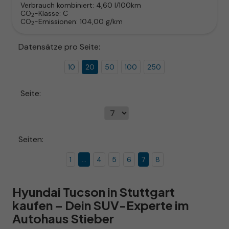
Verbrauch kombiniert:
4,60 l/100km
CO
-Klasse:
C
2
CO
-Emissionen:
104,00 g/km
2
Datensätze pro Seite:
10
20
50
100
250
Seite:
Seiten:
1
...
4
5
6
7
8
Hyundai Tucson in Stuttgart
kaufen – Dein SUV-Experte im
Autohaus Stieber