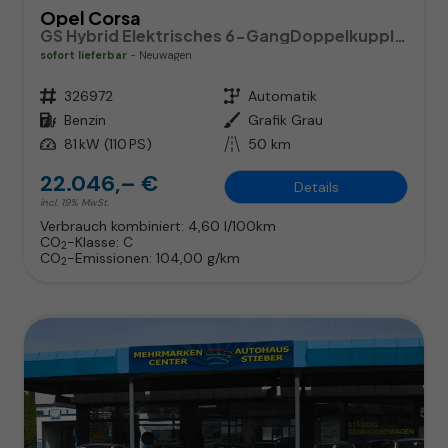
Opel Corsa
GS Hybrid Elektrisches 6-GangDoppelkupplungsgetriebe (eDCT)
sofort lieferbar
Neuwagen
Fahrzeugnr.
326972
Getriebe
Automatik
Kraftstoff
Benzin
Außenfarbe
Grafik Grau
Leistung
81 kW (110 PS)
Kilometerstand
50 km
22.046,– €
Details
incl. 19% MwSt.
Verbrauch kombiniert:
4,60 l/100km
CO
-Klasse:
C
2
CO
-Emissionen:
104,00 g/km
2