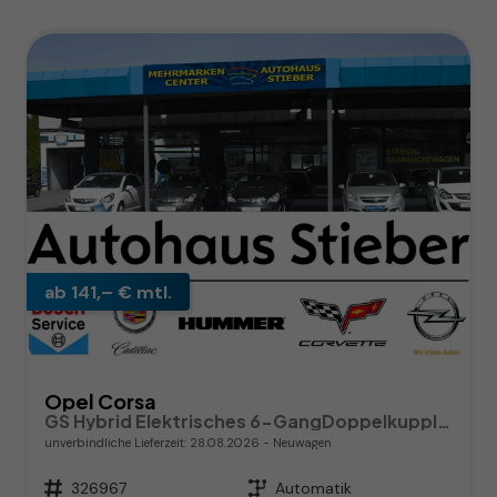
ab 141,– € mtl.
Opel Corsa
GS Hybrid Elektrisches 6-GangDoppelkupplungsgetriebe (eDCT)
unverbindliche Lieferzeit:
28.08.2026
Neuwagen
Fahrzeugnr.
326967
Getriebe
Automatik