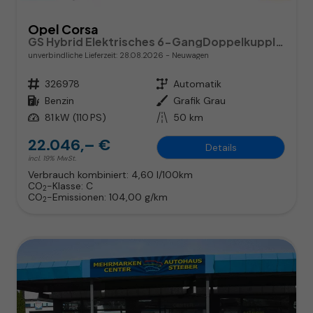
Opel Corsa
GS Hybrid Elektrisches 6-GangDoppelkupplungsgetriebe (eDCT)
unverbindliche Lieferzeit:
28.08.2026
Neuwagen
Fahrzeugnr.
326978
Getriebe
Automatik
Kraftstoff
Benzin
Außenfarbe
Grafik Grau
Leistung
81 kW (110 PS)
Kilometerstand
50 km
22.046,– €
Details
incl. 19% MwSt.
Verbrauch kombiniert:
4,60 l/100km
CO
-Klasse:
C
2
CO
-Emissionen:
104,00 g/km
2