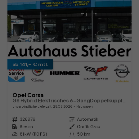
ab 141,– € mtl.
Opel Corsa
GS Hybrid Elektrisches 6-GangDoppelkupplungsgetriebe (eDCT)
unverbindliche Lieferzeit:
28.08.2026
Neuwagen
Fahrzeugnr.
326976
Getriebe
Automatik
Kraftstoff
Benzin
Außenfarbe
Grafik Grau
Leistung
81 kW (110 PS)
Kilometerstand
50 km