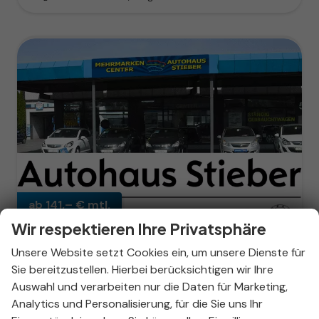
ab 141,– € mtl.
Wir respektieren Ihre Privatsphäre
Unsere Website setzt Cookies ein, um unsere Dienste für
Sie bereitzustellen. Hierbei berücksichtigen wir Ihre
Opel Corsa
Auswahl und verarbeiten nur die Daten für Marketing,
GS Hybrid Elektrisches 6-GangDoppelkupplungsgetriebe (eDCT)
Analytics und Personalisierung, für die Sie uns Ihr
sofort lieferbar
Neuwagen