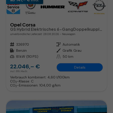
Opel Corsa
GS Hybrid Elektrisches 6-GangDoppelkupplungsgetriebe (eDCT)
unverbindliche Lieferzeit:
28.08.2026
Neuwagen
Fahrzeugnr.
326970
Getriebe
Automatik
Kraftstoff
Benzin
Außenfarbe
Grafik Grau
Leistung
81 kW (110 PS)
Kilometerstand
50 km
22.046,– €
Details
incl. 19% MwSt.
Verbrauch kombiniert:
4,60 l/100km
CO
-Klasse:
C
2
CO
-Emissionen:
104,00 g/km
2