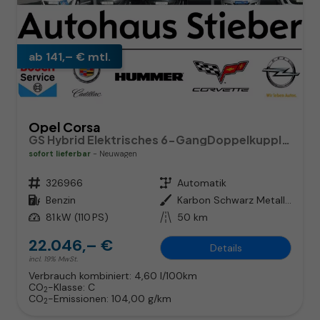
ab 141,– € mtl.
Opel Corsa
GS Hybrid Elektrisches 6-GangDoppelkupplungsgetriebe (eDCT)
sofort lieferbar
Neuwagen
Fahrzeugnr.
326966
Getriebe
Automatik
Kraftstoff
Benzin
Außenfarbe
Karbon Schwarz Metallic
Leistung
81 kW (110 PS)
Kilometerstand
50 km
22.046,– €
Details
incl. 19% MwSt.
Verbrauch kombiniert:
4,60 l/100km
CO
-Klasse:
C
2
CO
-Emissionen:
104,00 g/km
2