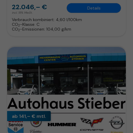
22.046,– €
Details
incl. 19% MwSt.
Verbrauch kombiniert:
4,60 l/100km
CO
-Klasse:
C
2
CO
-Emissionen:
104,00 g/km
2
ab 141,– € mtl.