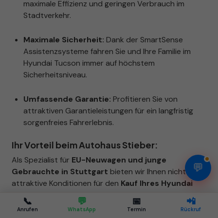
maximale Effizienz und geringen Verbrauch im
Stadtverkehr.
Maximale Sicherheit:
Dank der SmartSense
Assistenzsysteme fahren Sie und Ihre Familie im
Hyundai Tucson immer auf höchstem
Sicherheitsniveau.
Umfassende Garantie:
Profitieren Sie von
attraktiven Garantieleistungen für ein langfristig
sorgenfreies Fahrerlebnis.
Ihr Vorteil beim Autohaus Stieber:
Als Spezialist für
EU-Neuwagen und junge
💬
Gebrauchte in Stuttgart
bieten wir Ihnen nicht nur
attraktive Konditionen für den
Kauf Ihres Hyundai
Tucson
, sondern auch maßgeschneiderte
📞
💬
📅
📲
Finanzierungslösungen und eine faire Inzahlungnahme
Anrufen
WhatsApp
Termin
Rückruf