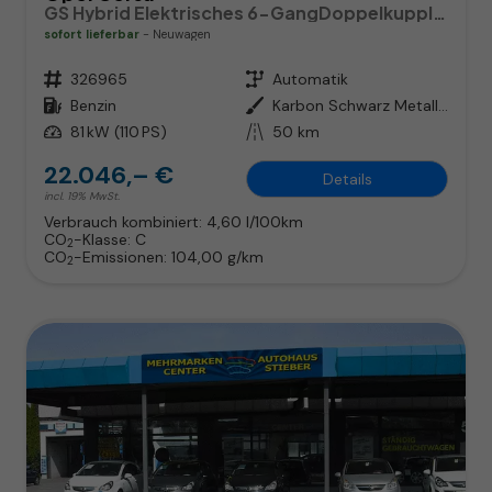
GS Hybrid Elektrisches 6-GangDoppelkupplungsgetriebe (eDCT)
sofort lieferbar
Neuwagen
Fahrzeugnr.
326965
Getriebe
Automatik
Kraftstoff
Benzin
Außenfarbe
Karbon Schwarz Metallic
Leistung
81 kW (110 PS)
Kilometerstand
50 km
22.046,– €
Details
incl. 19% MwSt.
Verbrauch kombiniert:
4,60 l/100km
CO
-Klasse:
C
2
CO
-Emissionen:
104,00 g/km
2