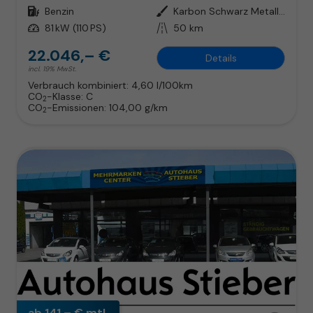
Kraftstoff
Benzin
Außenfarbe
Karbon Schwarz Metallic
Leistung
81 kW (110 PS)
Kilometerstand
50 km
22.046,– €
Details
incl. 19% MwSt.
Verbrauch kombiniert:
4,60 l/100km
CO
-Klasse:
C
2
CO
-Emissionen:
104,00 g/km
2
ab 141,– € mtl.