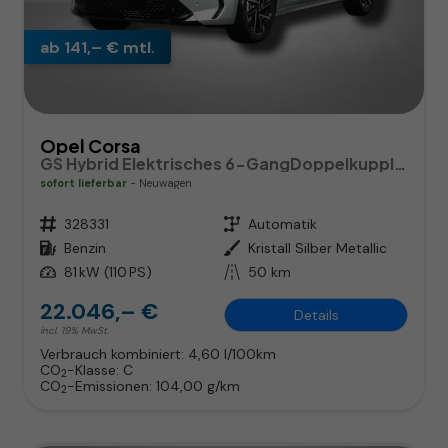
ab 141,– € mtl.
Opel Corsa
GS Hybrid Elektrisches 6-GangDoppelkupplungsgetriebe (eDCT)
sofort lieferbar
Neuwagen
Fahrzeugnr.
328331
Getriebe
Automatik
Kraftstoff
Benzin
Außenfarbe
Kristall Silber Metallic
Leistung
81 kW (110 PS)
Kilometerstand
50 km
22.046,– €
Details
incl. 19% MwSt.
Verbrauch kombiniert:
4,60 l/100km
CO
-Klasse:
C
2
CO
-Emissionen:
104,00 g/km
2