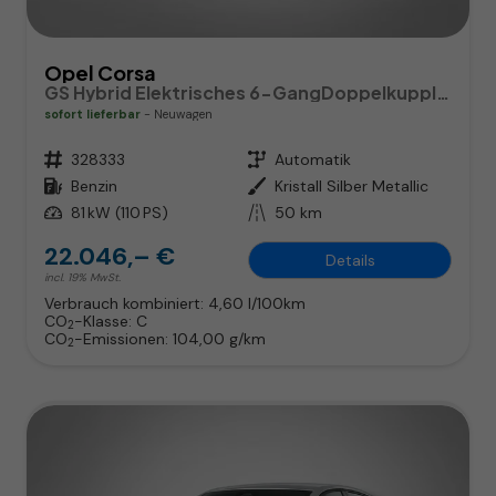
Opel Corsa
GS Hybrid Elektrisches 6-GangDoppelkupplungsgetriebe (eDCT)
sofort lieferbar
Neuwagen
Fahrzeugnr.
328333
Getriebe
Automatik
Kraftstoff
Benzin
Außenfarbe
Kristall Silber Metallic
Leistung
81 kW (110 PS)
Kilometerstand
50 km
22.046,– €
Details
incl. 19% MwSt.
Verbrauch kombiniert:
4,60 l/100km
CO
-Klasse:
C
2
CO
-Emissionen:
104,00 g/km
2