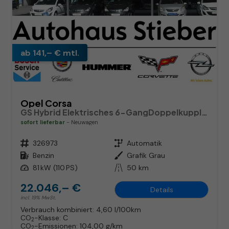
ab 141,– € mtl.
Opel Corsa
GS Hybrid Elektrisches 6-GangDoppelkupplungsgetriebe (eDCT)
sofort lieferbar
Neuwagen
Fahrzeugnr.
326973
Getriebe
Automatik
Kraftstoff
Benzin
Außenfarbe
Grafik Grau
Leistung
81 kW (110 PS)
Kilometerstand
50 km
22.046,– €
Details
incl. 19% MwSt.
Verbrauch kombiniert:
4,60 l/100km
CO
-Klasse:
C
2
CO
-Emissionen:
104,00 g/km
2