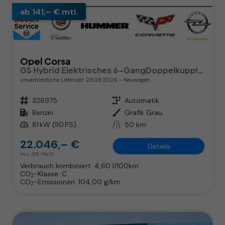
ab 141,– € mtl.
Opel Corsa
GS Hybrid Elektrisches 6-GangDoppelkupplungsgetriebe (eDCT)
unverbindliche Lieferzeit:
28.08.2026
Neuwagen
Fahrzeugnr.
326975
Getriebe
Automatik
Kraftstoff
Benzin
Außenfarbe
Grafik Grau
Leistung
81 kW (110 PS)
Kilometerstand
50 km
22.046,– €
Details
incl. 19% MwSt.
Verbrauch kombiniert:
4,60 l/100km
CO
-Klasse:
C
2
CO
-Emissionen:
104,00 g/km
2