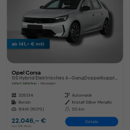
ab 141,– € mtl.
Opel Corsa
GS Hybrid Elektrisches 6-GangDoppelkupplungsgetriebe (eDCT)
sofort lieferbar
Neuwagen
Fahrzeugnr.
328334
Getriebe
Automatik
Kraftstoff
Benzin
Außenfarbe
Kristall Silber Metallic
Leistung
81 kW (110 PS)
Kilometerstand
50 km
22.046,– €
Details
incl. 19% MwSt.