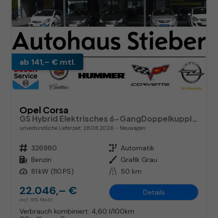
ab 141,– € mtl.
Opel Corsa
GS Hybrid Elektrisches 6-GangDoppelkupplungsgetriebe (eDCT)
unverbindliche Lieferzeit:
28.08.2026
Neuwagen
Fahrzeugnr.
326980
Getriebe
Automatik
Kraftstoff
Benzin
Außenfarbe
Grafik Grau
Leistung
81 kW (110 PS)
Kilometerstand
50 km
22.046,– €
Details
incl. 19% MwSt.
Verbrauch kombiniert:
4,60 l/100km