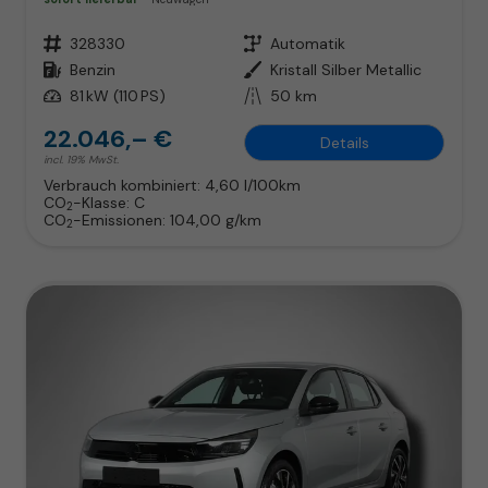
Fahrzeugnr.
328330
Getriebe
Automatik
Kraftstoff
Benzin
Außenfarbe
Kristall Silber Metallic
Leistung
81 kW (110 PS)
Kilometerstand
50 km
22.046,– €
Details
incl. 19% MwSt.
Verbrauch kombiniert:
4,60 l/100km
CO
-Klasse:
C
2
CO
-Emissionen:
104,00 g/km
2