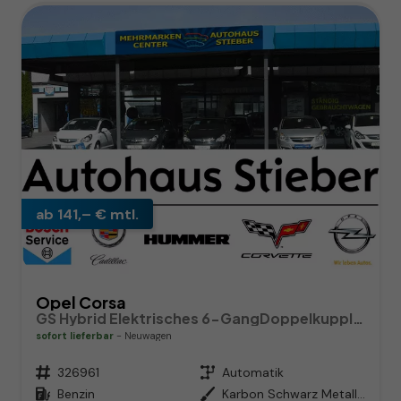
ab 141,– € mtl.
Opel Corsa
GS Hybrid Elektrisches 6-GangDoppelkupplungsgetriebe (eDCT)
sofort lieferbar
Neuwagen
Fahrzeugnr.
326961
Getriebe
Automatik
Kraftstoff
Benzin
Außenfarbe
Karbon Schwarz Metallic