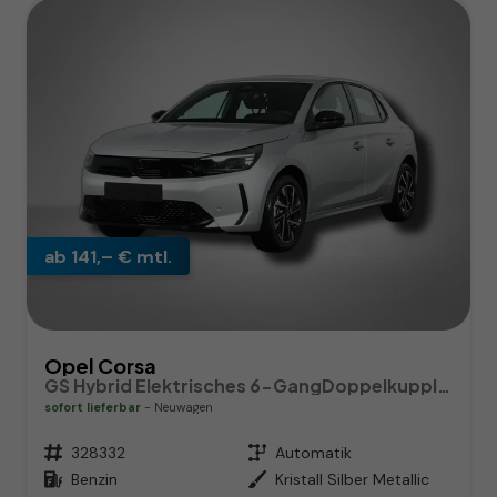
ab 141,– € mtl.
Opel Corsa
GS Hybrid Elektrisches 6-GangDoppelkupplungsgetriebe (eDCT)
sofort lieferbar
Neuwagen
Fahrzeugnr.
328332
Getriebe
Automatik
Kraftstoff
Benzin
Außenfarbe
Kristall Silber Metallic