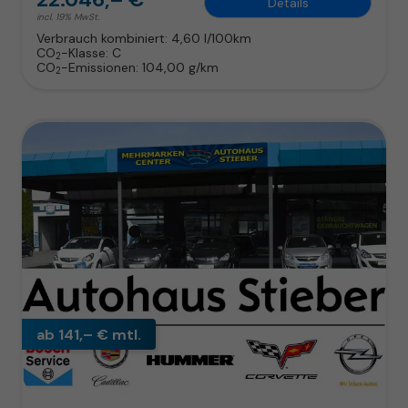
Details
incl. 19% MwSt.
Verbrauch kombiniert:
4,60 l/100km
CO
-Klasse:
C
2
CO
-Emissionen:
104,00 g/km
2
ab 141,– € mtl.