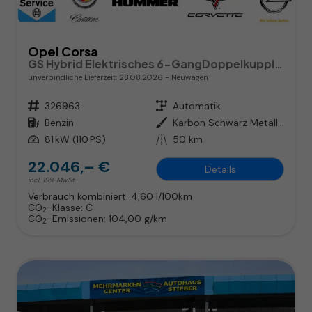
Opel Corsa
GS Hybrid Elektrisches 6-GangDoppelkupplungsgetriebe (eDCT)
unverbindliche Lieferzeit:
28.08.2026
Neuwagen
Fahrzeugnr.
326963
Getriebe
Automatik
Kraftstoff
Benzin
Außenfarbe
Karbon Schwarz Metallic
Leistung
81 kW (110 PS)
Kilometerstand
50 km
22.046,– €
Details
incl. 19% MwSt.
Verbrauch kombiniert:
4,60 l/100km
CO
-Klasse:
C
2
CO
-Emissionen:
104,00 g/km
2