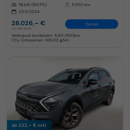
Leistung
118 kW (160 PS)
Kilometerstand
11.950 km
03.10.2024
28.026,– €
Details
incl. 19% MwSt.
Verbrauch kombiniert:
6,60 l/100km
CO
-Emissionen:
148,00 g/km
2
ab 222,– € mtl.