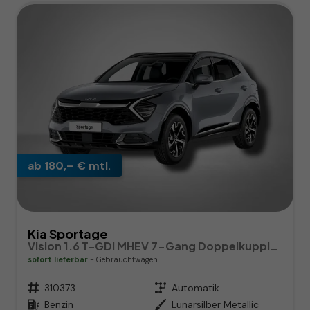
ab 180,– € mtl.
Kia Sportage
Vision 1.6 T-GDI MHEV 7-Gang Doppelkupplungsgetriebe DCT
sofort lieferbar
Gebrauchtwagen
Fahrzeugnr.
310373
Getriebe
Automatik
Kraftstoff
Benzin
Außenfarbe
Lunarsilber Metallic