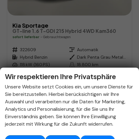
Kia Sportage
GT-line 1.6 T-GDI 215 Hybrid 4WD Kam360
sofort lieferbar
Gebrauchtwagen
Fahrzeugnr.
322609
Getriebe
Automatik
Kraftstoff
Hybrid Benzin
Außenfarbe
Dark Penta Grau Metallic
Leistung
118 kW (160 PS)
Kilometerstand
18.800 km
15.10.2024
Wir respektieren Ihre Privatsphäre
34.663,– €
Details
Unsere Website setzt Cookies ein, um unsere Dienste für
Differenzbesteuert
Sie bereitzustellen. Hierbei berücksichtigen wir Ihre
Verbrauch kombiniert:
6,40 l/100km
Auswahl und verarbeiten nur die Daten für Marketing,
CO
-Emissionen:
144,00 g/km
2
Analytics und Personalisierung, für die Sie uns Ihr
Hyundai Tucson in Stuttgart
Einverständnis geben. Sie können Ihre Einwilligung
kaufen – Dein SUV-Experte im
jederzeit mit Wirkung für die Zukunft widerrufen.
Autohaus Stieber