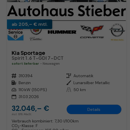
ab 205,– € mtl.
Kia Sportage
Spirit 1.6 T-GDI 7-DCT
sofort lieferbar
Neuwagen
Fahrzeugnr.
310394
Getriebe
Automatik
Kraftstoff
Benzin
Außenfarbe
Lunarsilber Metallic
Leistung
110 kW (150 PS)
Kilometerstand
50 km
31.03.2026
32.046,– €
Details
incl. 19% MwSt.
Verbrauch kombiniert:
7,30 l/100km
CO
-Klasse:
F
2