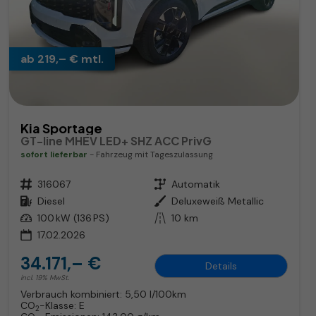
ab 219,– € mtl.
Kia Sportage
GT-line MHEV LED+ SHZ ACC PrivG
sofort lieferbar
Fahrzeug mit Tageszulassung
Fahrzeugnr.
316067
Getriebe
Automatik
Kraftstoff
Diesel
Außenfarbe
Deluxeweiß Metallic
Leistung
100 kW (136 PS)
Kilometerstand
10 km
17.02.2026
34.171,– €
Details
incl. 19% MwSt.
Verbrauch kombiniert:
5,50 l/100km
CO
-Klasse:
E
2