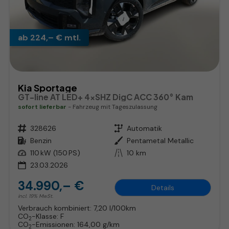
ab 224,– € mtl.
Kia Sportage
GT-line AT LED+ 4xSHZ DigC ACC 360° Kam
sofort lieferbar
Fahrzeug mit Tageszulassung
Fahrzeugnr.
328626
Getriebe
Automatik
Kraftstoff
Benzin
Außenfarbe
Pentametal Metallic
Leistung
110 kW (150 PS)
Kilometerstand
10 km
23.03.2026
34.990,– €
Details
incl. 19% MwSt.
Verbrauch kombiniert:
7,20 l/100km
CO
-Klasse:
F
2
CO
-Emissionen:
164,00 g/km
2