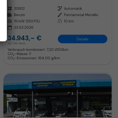
Fahrzeugnr.
313812
Getriebe
Automatik
Kraftstoff
Benzin
Außenfarbe
Pentametal Metallic
Leistung
110 kW (150 PS)
Kilometerstand
10 km
23.03.2026
34.943,– €
Details
incl. 19% MwSt.
Verbrauch kombiniert:
7,20 l/100km
CO
-Klasse:
F
2
CO
-Emissionen:
164,00 g/km
2