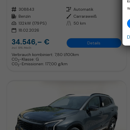
k
w
Fahrzeugnr.
308843
Getriebe
Automatik
Kraftstoff
Benzin
Außenfarbe
Carraraweiß
Leistung
132 kW (179 PS)
Kilometerstand
50 km
18.02.2026
D
34.546,– €
Details
incl. 19% MwSt.
Verbrauch kombiniert:
7,80 l/100km
CO
-Klasse:
G
2
CO
-Emissionen:
177,00 g/km
2