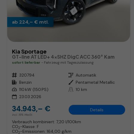
ab 224,– € mtl.
Kia Sportage
GT-line AT LED+ 4xSHZ DigC ACC 360° Kam
sofort lieferbar
Fahrzeug mit Tageszulassung
Fahrzeugnr.
320794
Getriebe
Automatik
Kraftstoff
Benzin
Außenfarbe
Pentametal Metallic
Leistung
110 kW (150 PS)
Kilometerstand
10 km
23.03.2026
34.943,– €
Details
incl. 19% MwSt.
Verbrauch kombiniert:
7,20 l/100km
CO
-Klasse:
F
2
CO
-Emissionen:
164,00 g/km
2