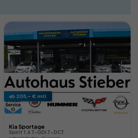
ab 205,– € mtl.
Kia Sportage
Spirit 1.6 T-GDI 7-DCT