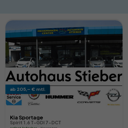
ab 205,– € mtl.
Kia Sportage
Spirit 1.6 T-GDI 7-DCT