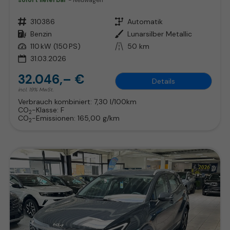
sofort lieferbar
Neuwagen
Fahrzeugnr.
310386
Getriebe
Automatik
Kraftstoff
Benzin
Außenfarbe
Lunarsilber Metallic
Leistung
110 kW (150 PS)
Kilometerstand
50 km
31.03.2026
32.046,– €
Details
incl. 19% MwSt.
Verbrauch kombiniert:
7,30 l/100km
CO
-Klasse:
F
2
CO
-Emissionen:
165,00 g/km
2