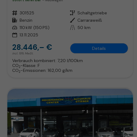
sofort lieferbar
Neuwagen
Fahrzeugnr.
301525
Getriebe
Schaltgetriebe
Kraftstoff
Benzin
Außenfarbe
Carraraweiß
Leistung
110 kW (150 PS)
Kilometerstand
50 km
13.11.2025
28.446,– €
Details
incl. 19% MwSt.
Verbrauch kombiniert:
7,20 l/100km
CO
-Klasse:
F
2
CO
-Emissionen:
162,00 g/km
2