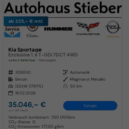
ab 225,– € mtl.
Kia Sportage
Exclusive 1.6 T-GDi 7DCT 4WD
sofort lieferbar
Neuwagen
Fahrzeugnr.
308830
Getriebe
Automatik
Kraftstoff
Benzin
Außenfarbe
Magmarot Metallic
Leistung
132 kW (179 PS)
Kilometerstand
50 km
18.02.2026
35.046,– €
Details
incl. 19% MwSt.
Verbrauch kombiniert:
7,80 l/100km
CO
-Klasse:
G
2
CO
-Emissionen:
177,00 g/km
2