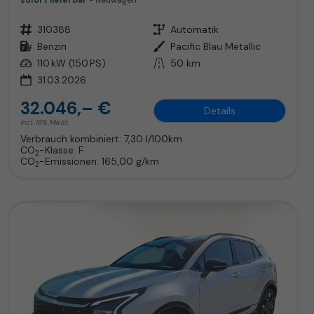
sofort lieferbar
Neuwagen
Fahrzeugnr.
310388
Getriebe
Automatik
Kraftstoff
Benzin
Außenfarbe
Pacific Blau Metallic
Leistung
110 kW (150 PS)
Kilometerstand
50 km
31.03.2026
32.046,– €
Details
incl. 19% MwSt.
Verbrauch kombiniert:
7,30 l/100km
CO
-Klasse:
F
2
CO
-Emissionen:
165,00 g/km
2