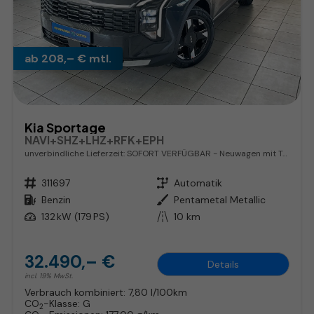
ab 208,– € mtl.
Kia Sportage
NAVI+SHZ+LHZ+RFK+EPH
unverbindliche Lieferzeit: SOFORT VERFÜGBAR
Neuwagen mit Tageszulassung
Fahrzeugnr.
311697
Getriebe
Automatik
Kraftstoff
Benzin
Außenfarbe
Pentametal Metallic
Leistung
132 kW (179 PS)
Kilometerstand
10 km
32.490,– €
Details
incl. 19% MwSt.
Verbrauch kombiniert:
7,80 l/100km
CO
-Klasse:
G
2