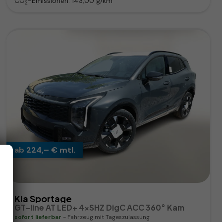
CO
-Emissionen:
143,00 g/km
2
ab 224,– € mtl.
Kia Sportage
GT-line AT LED+ 4xSHZ DigC ACC 360° Kam
sofort lieferbar
Fahrzeug mit Tageszulassung