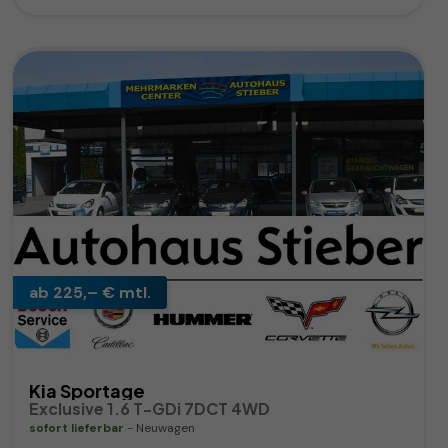
ab 225,– € mtl.
Kia Sportage
Exclusive 1.6 T-GDi 7DCT 4WD
sofort lieferbar
Neuwagen