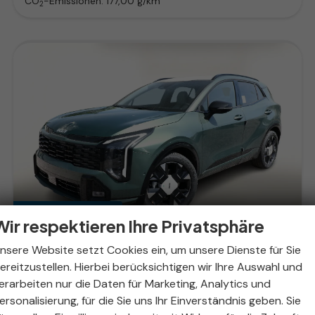
CO
-Emissionen:
177,00 g/km
2
ab 224,– € mtl.
Wir respektieren Ihre Privatsphäre
nsere Website setzt Cookies ein, um unsere Dienste für Sie
ereitzustellen. Hierbei berücksichtigen wir Ihre Auswahl und
Kia Sportage
erarbeiten nur die Daten für Marketing, Analytics und
GT-line AT LED+ 4xSHZ DigC ACC 360° Kam
ersonalisierung, für die Sie uns Ihr Einverständnis geben. Sie
sofort lieferbar
Fahrzeug mit Tageszulassung