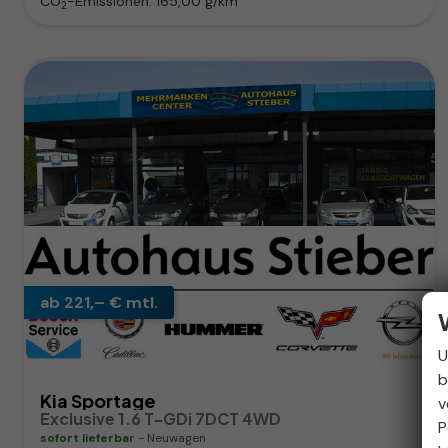
CO
-Emissionen:
165,00 g/km
2
ab 221,– € mtl.
U
b
Kia Sportage
v
Exclusive 1.6 T-GDi 7DCT 4WD
P
sofort lieferbar
Neuwagen