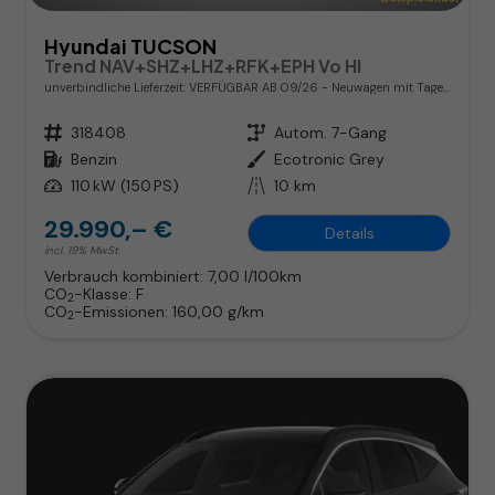
Hyundai TUCSON
Trend NAV+SHZ+LHZ+RFK+EPH Vo HI
unverbindliche Lieferzeit: VERFÜGBAR AB 09/26
Neuwagen mit Tageszulassung
Fahrzeugnr.
318408
Getriebe
Autom. 7-Gang
Kraftstoff
Benzin
Außenfarbe
Ecotronic Grey
Leistung
110 kW (150 PS)
Kilometerstand
10 km
29.990,– €
Details
incl. 19% MwSt.
Verbrauch kombiniert:
7,00 l/100km
CO
-Klasse:
F
2
CO
-Emissionen:
160,00 g/km
2