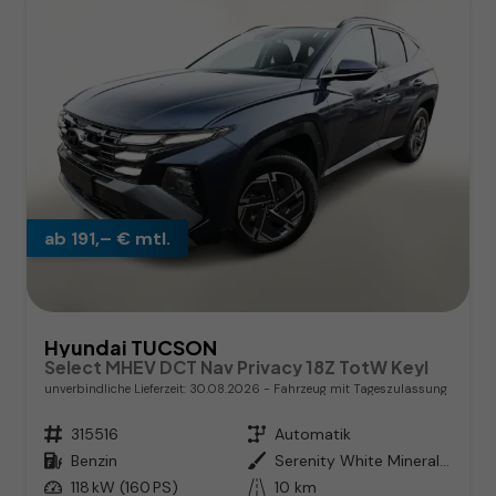
ab 191,– € mtl.
Hyundai TUCSON
Select MHEV DCT Nav Privacy 18Z TotW Keyl
unverbindliche Lieferzeit:
30.08.2026
Fahrzeug mit Tageszulassung
Fahrzeugnr.
315516
Getriebe
Automatik
Kraftstoff
Benzin
Außenfarbe
Serenity White Mineraleffekt / D
Leistung
118 kW (160 PS)
Kilometerstand
10 km