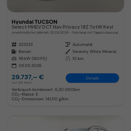
Hyundai TUCSON
Select MHEV DCT Nav Privacy 18Z TotW Keyl
unverbindliche Lieferzeit:
30.08.2026
Fahrzeug mit Tageszulassung
Fahrzeugnr.
323233
Getriebe
Automatik
Kraftstoff
Benzin
Außenfarbe
Serenity White Mineraleffekt / D
Leistung
118 kW (160 PS)
Kilometerstand
10 km
05.05.2026
29.737,– €
Details
incl. 19% MwSt.
Verbrauch kombiniert:
6,30 l/100km
CO
-Klasse:
E
2
CO
-Emissionen:
141,00 g/km
2