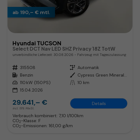
ab 190,– € mtl.
Hyundai TUCSON
Select DCT Nav LED SHZ Privacy 18Z TotW
unverbindliche Lieferzeit:
30.08.2026
Fahrzeug mit Tageszulassung
Fahrzeugnr.
315508
Getriebe
Automatik
Kraftstoff
Benzin
Außenfarbe
Cypress Green Mineraleffekt / Da
Leistung
110 kW (150 PS)
Kilometerstand
10 km
15.04.2026
29.641,– €
Details
incl. 19% MwSt.
Verbrauch kombiniert:
7,10 l/100km
CO
-Klasse:
F
2
CO
-Emissionen:
161,00 g/km
2