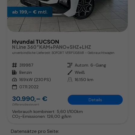
ab 199,– € mtl.
Hyundai TUCSON
N Line 360°KAM+PANO+SHZ+LHZ
unverbindliche Lieferzeit: SOFORT VERFÜGBAR
Gebrauchtwagen
Fahrzeugnr.
319987
Getriebe
Autom. 6-Gang
Kraftstoff
Benzin
Außenfarbe
Weiß
Leistung
169 kW (230 PS)
Kilometerstand
16.150 km
07.11.2022
30.990,– €
Details
Differenzbesteuert
Verbrauch kombiniert:
5,60 l/100km
CO
-Emissionen:
126,00 g/km
2
Datensätze pro Seite: