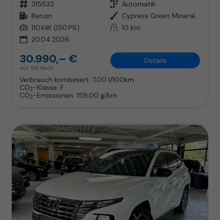
Fahrzeugnr.
315532
Getriebe
Automatik
Kraftstoff
Benzin
Außenfarbe
Cypress Green Mineraleffekt
Leistung
110 kW (150 PS)
Kilometerstand
10 km
20.04.2026
30.990,– €
Details
incl. 19% MwSt.
Verbrauch kombiniert:
7,00 l/100km
CO
-Klasse:
F
2
CO
-Emissionen:
159,00 g/km
2