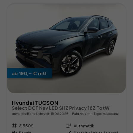
ab 190,– € mtl.
Hyundai TUCSON
Select DCT Nav LED SHZ Privacy 18Z TotW
unverbindliche Lieferzeit:
15.08.2026
Fahrzeug mit Tageszulassung
Fahrzeugnr.
315509
Getriebe
Automatik
Kraftstoff
Benzin
Außenfarbe
Serenity White Mineraleffekt / D