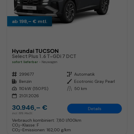
ab 198,– € mtl.
Hyundai TUCSON
Select Plus 1.6 T-GDi 7 DCT
sofort lieferbar
Neuwagen
Fahrzeugnr.
299677
Getriebe
Automatik
Kraftstoff
Benzin
Außenfarbe
Ecotronic Gray Pearl
Leistung
110 kW (150 PS)
Kilometerstand
50 km
21.01.2026
30.946,– €
Details
incl. 19% MwSt.
Verbrauch kombiniert:
7,80 l/100km
CO
-Klasse:
F
2
CO
-Emissionen:
162,00 g/km
2