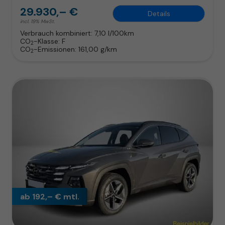
29.930,– €
Details
incl. 19% MwSt.
Verbrauch kombiniert:
7,10 l/100km
CO
-Klasse:
F
2
CO
-Emissionen:
161,00 g/km
2
ab 192,– € mtl.