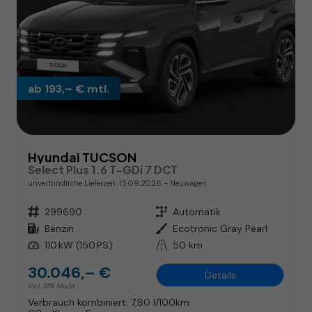
ab 193,– € mtl.
Hyundai TUCSON
Select Plus 1.6 T-GDi 7 DCT
unverbindliche Lieferzeit:
15.09.2026
Neuwagen
Fahrzeugnr.
299690
Getriebe
Automatik
Kraftstoff
Benzin
Außenfarbe
Ecotronic Gray Pearl
Leistung
110 kW (150 PS)
Kilometerstand
50 km
30.046,– €
Details
incl. 19% MwSt.
Verbrauch kombiniert:
7,80 l/100km