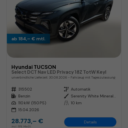
ab 184,– € mtl.
Hyundai TUCSON
Select DCT Nav LED Privacy 18Z TotW Keyl
unverbindliche Lieferzeit:
30.08.2026
Fahrzeug mit Tageszulassung
Fahrzeugnr.
315502
Getriebe
Automatik
Kraftstoff
Benzin
Außenfarbe
Serenity White Mineraleffekt
Leistung
110 kW (150 PS)
Kilometerstand
10 km
15.04.2026
28.773,– €
Details
incl. 19% MwSt.