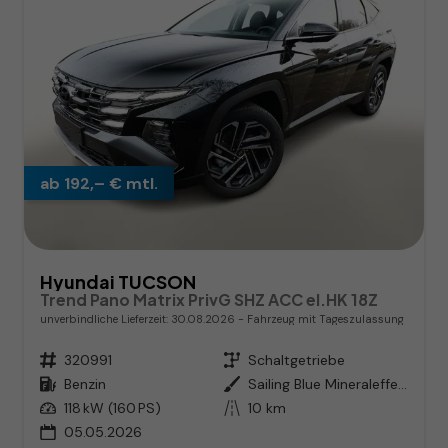
ab 192,– € mtl.
Hyundai TUCSON
Trend Pano Matrix PrivG SHZ ACC el.HK 18Z
unverbindliche Lieferzeit:
30.08.2026
Fahrzeug mit Tageszulassung
Fahrzeugnr.
320991
Getriebe
Schaltgetriebe
Kraftstoff
Benzin
Außenfarbe
Sailing Blue Mineraleffekt
Leistung
118 kW (160 PS)
Kilometerstand
10 km
05.05.2026