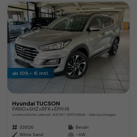
ab 109,– € mtl.
Hyundai TUCSON
PANO+SHZ+RFK+EPH HI
unverbindliche Lieferzeit: SOFORT VERFÜGBAR
Gebrauchtwagen
Fahrzeugnr.
328126
Kraftstoff
Benzin
Außenfarbe
White Sand
Leistung
– kW