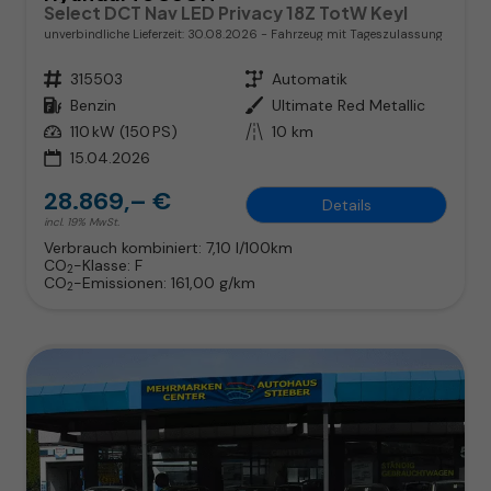
Select DCT Nav LED Privacy 18Z TotW Keyl
unverbindliche Lieferzeit:
30.08.2026
Fahrzeug mit Tageszulassung
Fahrzeugnr.
315503
Getriebe
Automatik
Kraftstoff
Benzin
Außenfarbe
Ultimate Red Metallic
Leistung
110 kW (150 PS)
Kilometerstand
10 km
15.04.2026
28.869,– €
Details
incl. 19% MwSt.
Verbrauch kombiniert:
7,10 l/100km
CO
-Klasse:
F
2
CO
-Emissionen:
161,00 g/km
2