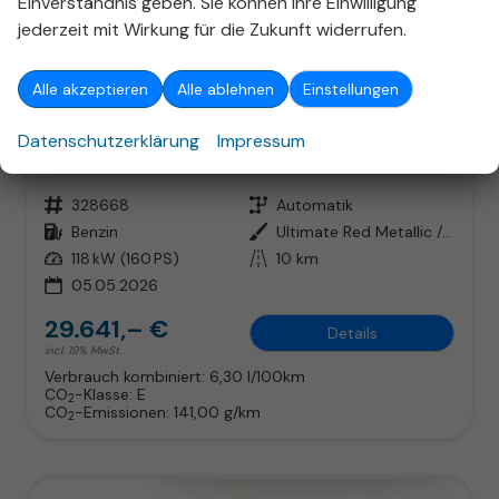
Einverständnis geben. Sie können Ihre Einwilligung
ab 190,– € mtl.
jederzeit mit Wirkung für die Zukunft widerrufen.
Alle akzeptieren
Alle ablehnen
Einstellungen
Hyundai TUCSON
Select MHEV DCT Nav Privacy 18Z TotW Keyl
Datenschutzerklärung
Impressum
unverbindliche Lieferzeit:
11.08.2026
Fahrzeug mit Tageszulassung
Fahrzeugnr.
328668
Getriebe
Automatik
Kraftstoff
Benzin
Außenfarbe
Ultimate Red Metallic / Dachfarb
Leistung
118 kW (160 PS)
Kilometerstand
10 km
05.05.2026
29.641,– €
Details
incl. 19% MwSt.
Verbrauch kombiniert:
6,30 l/100km
CO
-Klasse:
E
2
CO
-Emissionen:
141,00 g/km
2