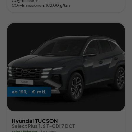
CO
-Klasse:
F
2
CO
-Emissionen:
162,00 g/km
2
ab 193,– € mtl.
Hyundai TUCSON
Select Plus 1.6 T-GDi 7 DCT
sofort lieferbar
Neuwagen