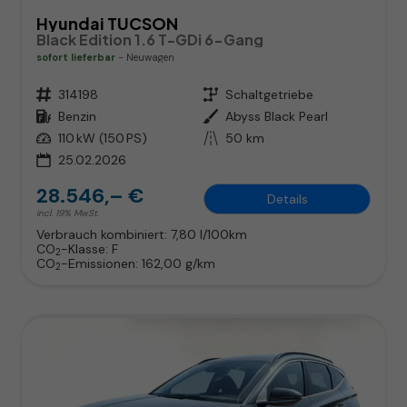
Hyundai TUCSON
Black Edition 1.6 T-GDi 6-Gang
sofort lieferbar
Neuwagen
Fahrzeugnr.
314198
Getriebe
Schaltgetriebe
Kraftstoff
Benzin
Außenfarbe
Abyss Black Pearl
Leistung
110 kW (150 PS)
Kilometerstand
50 km
25.02.2026
28.546,– €
Details
incl. 19% MwSt.
Verbrauch kombiniert:
7,80 l/100km
CO
-Klasse:
F
2
CO
-Emissionen:
162,00 g/km
2