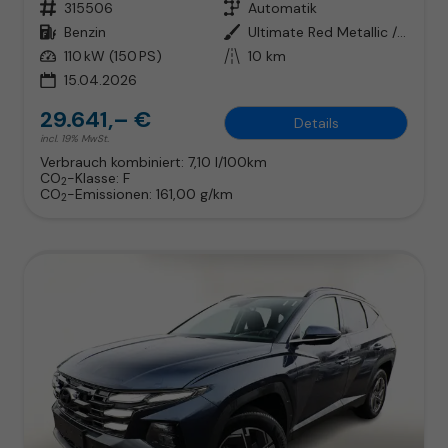
Fahrzeugnr.
315506
Getriebe
Automatik
Kraftstoff
Benzin
Außenfarbe
Ultimate Red Metallic / Dachfarb
Leistung
110 kW (150 PS)
Kilometerstand
10 km
15.04.2026
29.641,– €
Details
incl. 19% MwSt.
Verbrauch kombiniert:
7,10 l/100km
CO
-Klasse:
F
2
CO
-Emissionen:
161,00 g/km
2