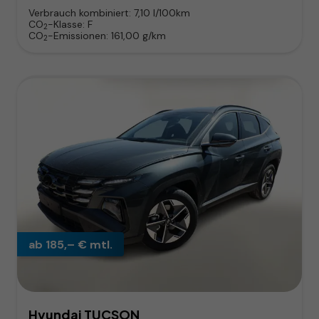
Verbrauch kombiniert:
7,10 l/100km
CO
-Klasse:
F
2
CO
-Emissionen:
161,00 g/km
2
ab 185,– € mtl.
Hyundai TUCSON