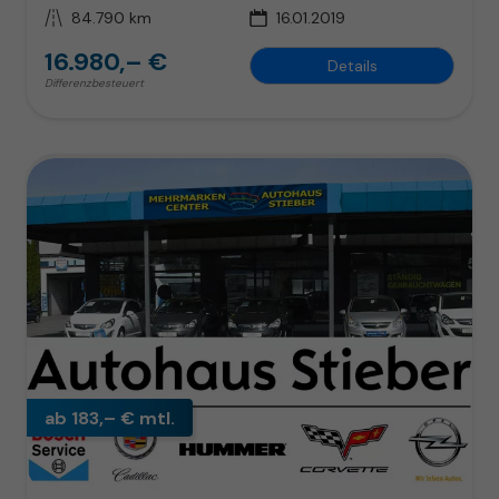
Kilometerstand
84.790 km
16.01.2019
16.980,– €
Details
Differenzbesteuert
ab 183,– € mtl.