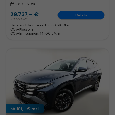
05.05.2026
29.737,– €
Details
incl. 19% MwSt.
Verbrauch kombiniert:
6,30 l/100km
CO
-Klasse:
E
2
CO
-Emissionen:
141,00 g/km
2
ab 191,– € mtl.