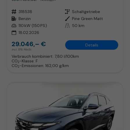
Fahrzeugnr.
318538
Getriebe
Schaltgetriebe
Kraftstoff
Benzin
Außenfarbe
Pine Green Matt
Leistung
110 kW (150 PS)
Kilometerstand
50 km
18.02.2026
29.046,– €
Details
incl. 19% MwSt.
Verbrauch kombiniert:
7,80 l/100km
CO
-Klasse:
F
2
CO
-Emissionen:
162,00 g/km
2