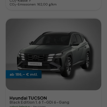
CO
-Klasse:
F
2
CO
-Emissionen:
162,00 g/km
2
ab 186,– € mtl.
Hyundai TUCSON
Black Edition 1.6 T-GDi 6-Gang
sofort lieferbar
Neuwagen