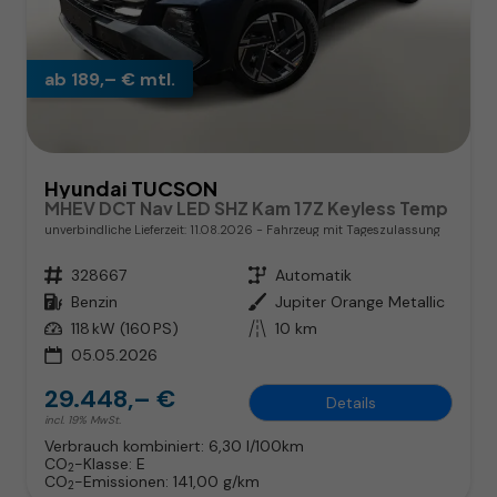
ab 189,– € mtl.
Hyundai TUCSON
MHEV DCT Nav LED SHZ Kam 17Z Keyless Temp
unverbindliche Lieferzeit:
11.08.2026
Fahrzeug mit Tageszulassung
Fahrzeugnr.
328667
Getriebe
Automatik
Kraftstoff
Benzin
Außenfarbe
Jupiter Orange Metallic
Leistung
118 kW (160 PS)
Kilometerstand
10 km
05.05.2026
29.448,– €
Details
incl. 19% MwSt.
Verbrauch kombiniert:
6,30 l/100km
CO
-Klasse:
E
2
CO
-Emissionen:
141,00 g/km
2