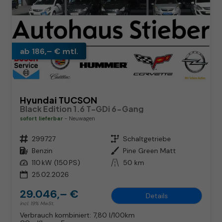
ab 186,– € mtl.
Hyundai TUCSON
Black Edition 1.6 T-GDi 6-Gang
sofort lieferbar
Neuwagen
Fahrzeugnr.
299727
Getriebe
Schaltgetriebe
Kraftstoff
Benzin
Außenfarbe
Pine Green Matt
Leistung
110 kW (150 PS)
Kilometerstand
50 km
25.02.2026
29.046,– €
Details
incl. 19% MwSt.
Verbrauch kombiniert:
7,80 l/100km