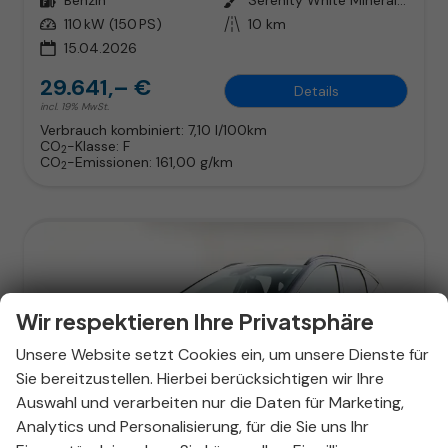
Leistung
110 kW (150 PS)
Kilometerstand
10 km
15.04.2026
29.641,– €
Details
incl. 19% MwSt.
Verbrauch kombiniert:
7,10 l/100km
CO
-Klasse:
F
2
CO
-Emissionen:
161,00 g/km
2
Wir respektieren Ihre Privatsphäre
Unsere Website setzt Cookies ein, um unsere Dienste für
Sie bereitzustellen. Hierbei berücksichtigen wir Ihre
Auswahl und verarbeiten nur die Daten für Marketing,
Analytics und Personalisierung, für die Sie uns Ihr