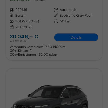
Fahrzeugnr.
299691
Getriebe
Automatik
Kraftstoff
Benzin
Außenfarbe
Ecotronic Gray Pearl
Leistung
110 kW (150 PS)
Kilometerstand
50 km
28.01.2026
30.046,– €
Details
incl. 19% MwSt.
Verbrauch kombiniert:
7,80 l/100km
CO
-Klasse:
F
2
CO
-Emissionen:
162,00 g/km
2