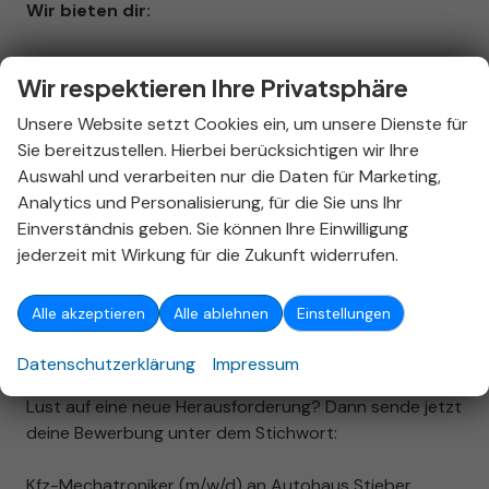
Wir bieten dir:
Familiäres Betriebsklima
Wir respektieren Ihre Privatsphäre
Gute Arbeitsatmosphäre und Zusammenhalt im
Unsere Website setzt Cookies ein, um unsere Dienste für
Team
Sie bereitzustellen. Hierbei berücksichtigen wir Ihre
Gemeinsame Aktivitäten für Team-Building
Auswahl und verarbeiten nur die Daten für Marketing,
Weiterbildungsmöglichkeiten
Analytics und Personalisierung, für die Sie uns Ihr
Moderne Arbeitsausstattung
Einverständnis geben. Sie können Ihre Einwilligung
Attraktive Vergütung und Sozialleistungen
jederzeit mit Wirkung für die Zukunft widerrufen.
Gesundheitsvorsorge
Altersvorsorge
Alle akzeptieren
Alle ablehnen
Einstellungen
Datenschutzerklärung
Impressum
Lust auf eine neue Herausforderung? Dann sende jetzt
deine Bewerbung unter dem Stichwort:
Kfz-Mechatroniker (m/w/d) an Autohaus Stieber